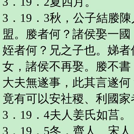
3．19．2夏四月。
3．19．3秋，公子結媵
盟。媵者何？諸侯娶一國
姪者何？兄之子也。娣者
女，諸侯不再娶。媵不書
大夫無遂事，此其言遂何
竟有可以安社稷、利國家
3．19．4夫人姜氏如莒。
3．19．5冬，齊人、宋