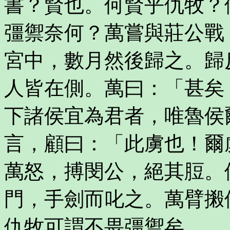
書？賢也。何賢乎仇牧？
彊禦奈何？萬嘗與莊公戰
宮中，數月然後歸之。歸
人皆在側。萬曰：「甚矣
下諸侯宜為君者，唯魯侯
言，顧曰：「此虜也！爾
萬怒，搏閔公，絕其脰。
門，手劍而叱之。萬臂摋
仇牧可謂不畏彊禦矣。