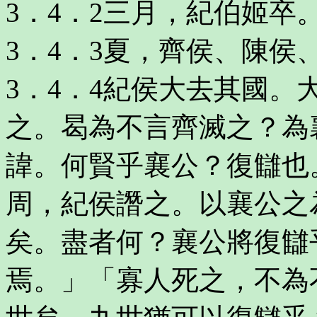
3．4．2三月，紀伯姬卒
3．4．3夏，齊侯、陳侯
3．4．4紀侯大去其國
之。曷為不言齊滅之？為
諱。何賢乎襄公？復讎也
周，紀侯譖之。以襄公之
矣。盡者何？襄公將復讎
焉。」「寡人死之，不為