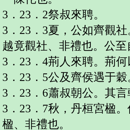
3．23．2祭叔來聘。
3．23．3夏，公如齊觀
越竟觀社、非禮也。公至
3．23．4荊人來聘。荊
3．23．5公及齊侯遇于穀
3．23．6蕭叔朝公。其
3．23．7秋，丹桓宮楹
楹、非禮也。