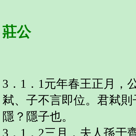
莊公
3．1．1元年春王正月
弒、子不言即位。君弒則
隱？隱子也。
3．1．2三月，夫人孫