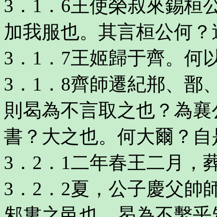
3．1．6王使榮叔來錫
加我服也。其言桓公何？
3．1．7王姬歸于齊。何
3．1．8齊師遷紀郱、
則曷為不言取之也？為襄
書？大之也。何大爾？自
3．2．1二年春王二月，
3．2．2夏，公子慶父
邾婁之邑也。曷為不繫乎