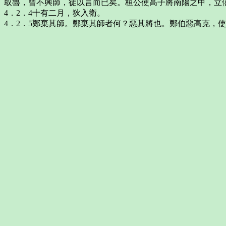
取魯，曾不興師，徒以言而已矣。桓公使高子將南陽之甲，立
4．2．4十有二月，狄入衛。
4．2．5鄭棄其師。鄭棄其師者何？惡其將也。鄭伯惡高克，