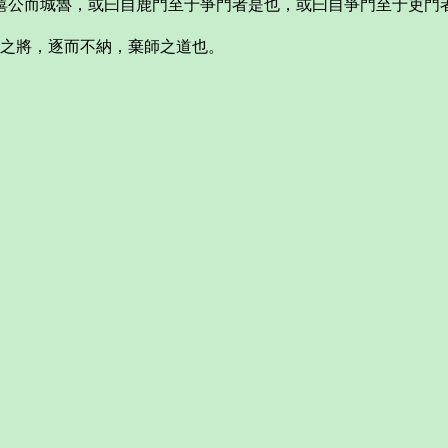
僖公而城魯，或曰自鹿門至于爭門者是也，或曰自爭門至于吏門
使之將，逐而不納，棄師之道也。