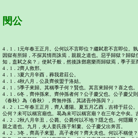
閔公
4．1．1元年春王正月。公何以不言即位？繼弒君不言即位。
因獄有所歸，不探其情而誅焉，親親之道也。惡乎歸獄？歸獄
知，盍弒之矣？」使弒子般，然後誅鄧扈樂而歸獄焉，季子至
4．1．2齊人救邢。
4．1．3夏六月辛酉，葬我君莊公。
4．1．4秋八月，公及齊侯盟于洛姑。
4．1．5季子來歸。其稱季子何？賢也。其言來歸何？喜之也。
4．1．6冬，齊仲孫來。齊仲孫者何？公子慶父也。公子慶父
《春秋》為《春秋》，齊無仲孫，其諸吾仲孫與？」
4．2．1二年春王正月，齊人遷陽。夏五月乙酉，吉禘于莊公
公何？未可以稱宮廟也。曷為未可以稱宮廟？在三年之中矣。
4．2．2秋八月辛丑，公薨。公薨何以不地？隱之也。何隱爾
親之道也。九月，夫人姜氏孫于邾婁。公子慶父出奔莒。
4．2．3冬，齊高子來盟。高子者何？齊大夫也。何以不稱使