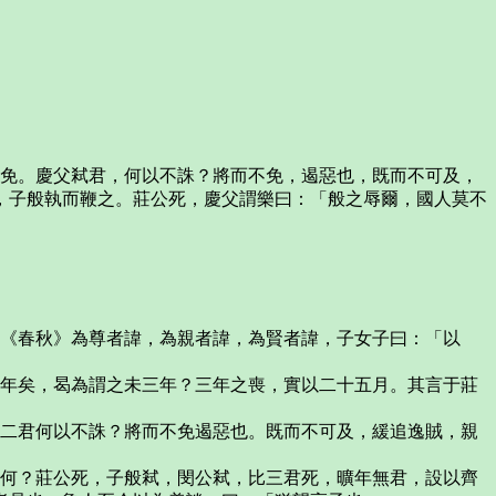
不免。慶父弒君，何以不誅？將而不免，遏惡也，既而不可及，
，子般執而鞭之。莊公死，慶父謂樂曰：「般之辱爾，國人莫不
？《春秋》為尊者諱，為親者諱，為賢者諱，子女子曰：「以
三年矣，曷為謂之未三年？三年之喪，實以二十五月。其言于莊
弒二君何以不誅？將而不免遏惡也。既而不可及，緩追逸賊，親
奈何？莊公死，子般弒，閔公弒，比三君死，曠年無君，設以齊