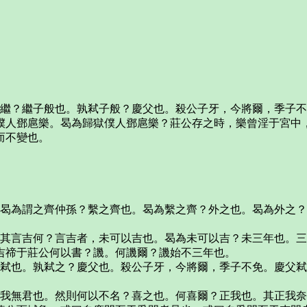
孰繼？繼子般也。孰弒子般？慶父也。殺公子牙，今將爾，季子
僕人鄧扈樂。曷為歸獄僕人鄧扈樂？莊公存之時，樂曾淫于宮中
而不變也。
則曷為謂之齊仲孫？繫之齊也。曷為繫之齊？外之也。曷為外之
。其言吉何？言吉者，未可以吉也。曷為未可以吉？未三年也。
吉禘于莊公何以書？譏。何譏爾？譏始不三年也。
？弒也。孰弒之？慶父也。殺公子牙，今將爾，季子不免。慶父
？我無君也。然則何以不名？喜之也。何喜爾？正我也。其正我