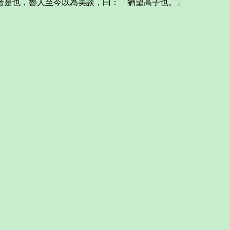
者是也，魯人至今以為美談，曰：「猶望高子也。」