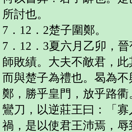
所討也。
7．12．2楚子圍鄭。
7．12．3夏六月乙卯，
師敗績。大夫不敵君，此
而與楚子為禮也。曷為不
鄭，勝乎皇門，放乎路衢
鸞刀，以逆莊王曰：「寡
禍，是以使君王沛焉，辱