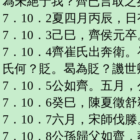
為未絕于我？齊已言取之
7．10．2夏四月丙辰，
7．10．3己巳，齊侯元卒
7．10．4齊崔氏出奔衛
氏何？貶。曷為貶？譏世
7．10．5公如齊。五月
7．10．6癸巳，陳夏徵
7．10．7六月，宋師伐滕
7．10．8公孫歸父如齊