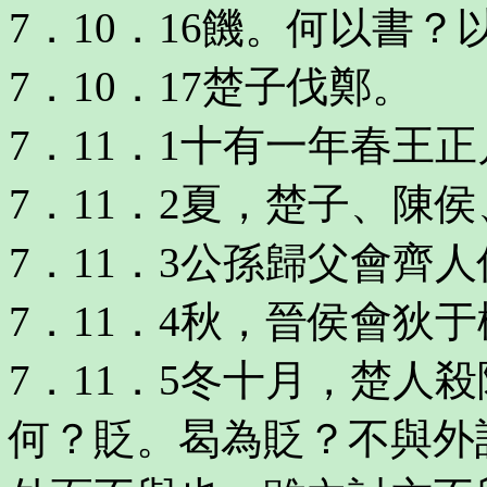
7．10．16饑。何以書？
7．10．17楚子伐鄭。
7．11．1十有一年春王
7．11．2夏，楚子、陳
7．11．3公孫歸父會齊
7．11．4秋，晉侯會狄
7．11．5冬十月，楚人
何？貶。曷為貶？不與外