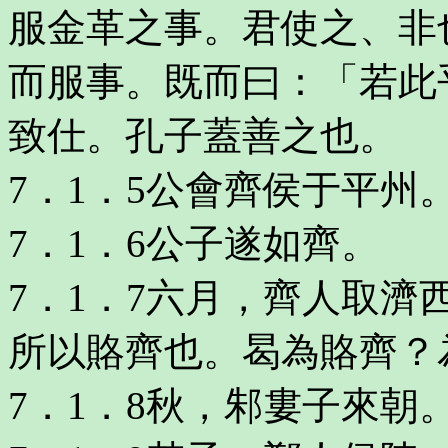
服金革之事。君使之、非
而服事。既而曰：「若此
致仕。孔子蓋善之也。
7．1．5公會齊侯于平州
7．1．6公子遂如齊。
7．1．7六月，齊人取
所以賂齊也。曷為賂齊？
7．1．8秋，邾婁子來朝