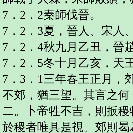
7．2．2秦師伐晉。
7．2．3夏，晉人、宋人
7．2．4秋九月乙丑，晉
7．2．5冬十月乙亥，天
7．3．1三年春王正月
不郊，猶三望。其言之何
二。卜帝牲不吉，則扳稷
於稷者唯具是視。郊則曷