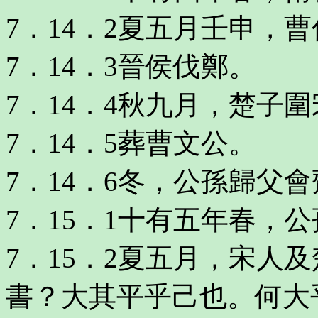
7．14．2夏五月壬申，
7．14．3晉侯伐鄭。
7．14．4秋九月，楚子
7．14．5葬曹文公。
7．14．6冬，公孫歸父
7．15．1十有五年春，
7．15．2夏五月，宋人
書？大其平乎己也。何大