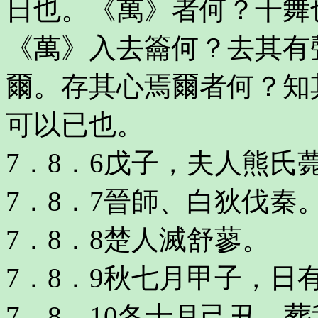
日也。《萬》者何？干舞
《萬》入去籥何？去其有
爾。存其心焉爾者何？知
可以已也。
7．8．6戊子，夫人熊氏
7．8．7晉師、白狄伐秦
7．8．8楚人滅舒蓼。
7．8．9秋七月甲子，日
7．8．10冬十月己丑，