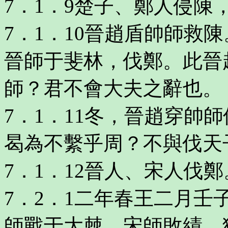
7．1．9楚子、鄭人侵陳
7．1．10晉趙盾帥師救
晉師于斐林，伐鄭。此晉
師？君不會大夫之辭也。
7．1．11冬，晉趙穿帥
曷為不繫乎周？不與伐天
7．1．12晉人、宋人伐鄭
7．2．1二年春王二月
師戰于大棘，宋師敗績，