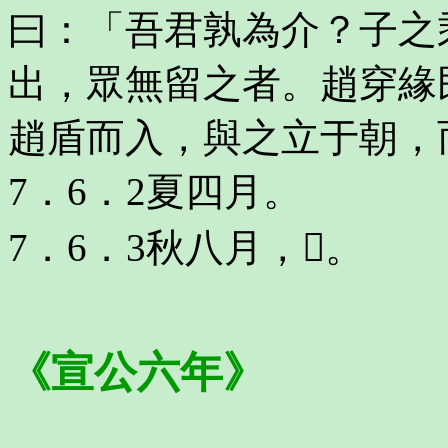
曰：「吾君孰為介？子之
出，眾無留之者。趙穿緣
趙盾而入，與之立于朝，
7．6．2夏四月。
7．6．3秋八月，𧑄。
《宣公六年》