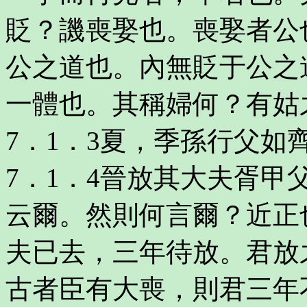
貶？譏喪娶也。喪娶者公
公之道也。內無貶于公之
一體也。其稱婦何？有姑
7．1．3夏，季孫行父如
7．1．4晉放其大夫胥
云爾。然則何言爾？近正
夫已去，三年待放。君放
古者臣有大喪，則君三年