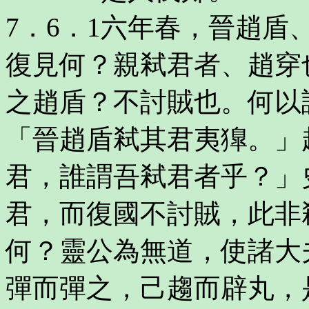
7．6．1六年春，晉趙
復見何？親弒君者、趙穿
之趙盾？不討賊也。何以
「晉趙盾弒其君夷獋。」
君，誰謂吾弒君者乎？」
君，而復國不討賊，此非
何？靈公為無道，使諸大
彈而彈之，己趨而辟丸，