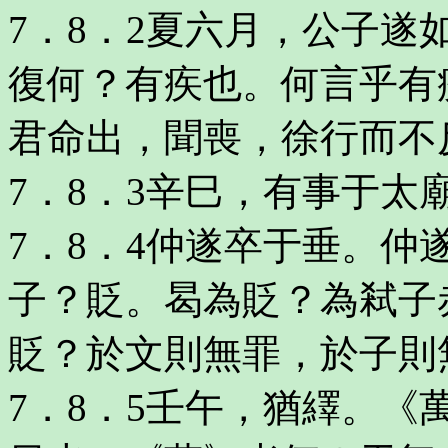
7．8．2夏六月，公子
復何？有疾也。何言乎有
君命出，聞喪，徐行而不
7．8．3辛巳，有事于太
7．8．4仲遂卒于垂。
子？貶。曷為貶？為弒子
貶？於文則無罪，於子則
7．8．5壬午，猶繹。