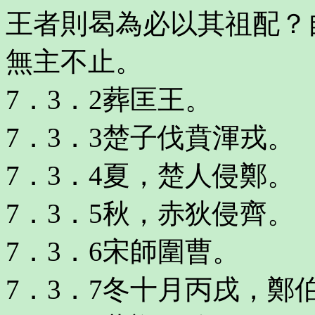
王者則曷為必以其祖配？
無主不止。
7．3．2葬匡王。
7．3．3楚子伐賁渾戎。
7．3．4夏，楚人侵鄭。
7．3．5秋，赤狄侵齊。
7．3．6宋師圍曹。
7．3．7冬十月丙戌，鄭