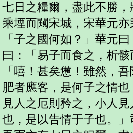
七日之糧爾，盡此不勝，
乘堙而闚宋城，宋華元亦
「子之國何如？」華元曰
曰：「易子而食之，析骸
「嘻！甚矣憊！雖然，吾
肥者應客，是何子之情也
見人之厄則矜之，小人見
也，是以告情于子也。」