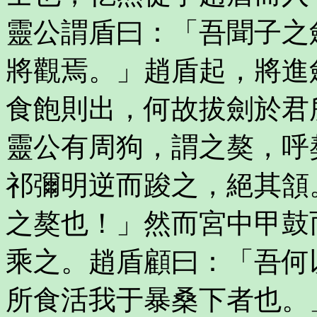
靈公謂盾曰：「吾聞子之
將觀焉。」趙盾起，將進
食飽則出，何故拔劍於君
靈公有周狗，謂之獒，呼
祁彌明逆而踆之，絕其頷
之獒也！」然而宮中甲鼓
乘之。趙盾顧曰：「吾何
所食活我于暴桑下者也。