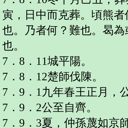
寅，日中而克葬。頃熊者
也。乃者何？難也。曷為
也。
7．8．11城平陽。
7．8．12楚師伐陳。
7．9．1九年春王正月，
7．9．2公至自齊。
7．9．3夏，仲孫蔑如京