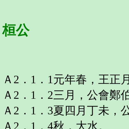
桓公
Ａ2．1．1元年春，王正
Ａ2．1．2三月，公會鄭
Ａ2．1．3夏四月丁未，
Ａ2．1．4秋，大水。