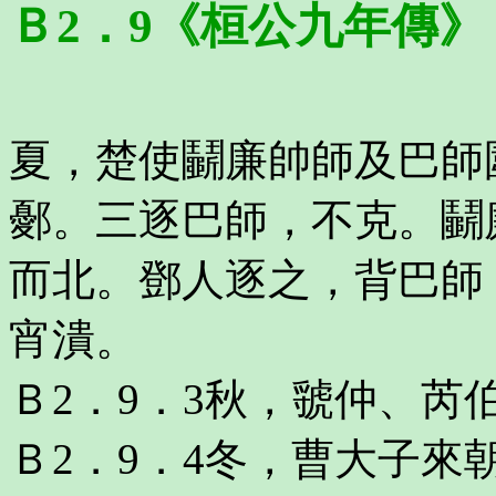
Ｂ2．9《桓公九年傳》
夏，楚使鬭廉帥師及巴師
鄾。三逐巴師，不克。鬭
而北。鄧人逐之，背巴師
宵潰。
Ｂ2．9．3秋，虢仲、
Ｂ2．9．4冬，曹大子來