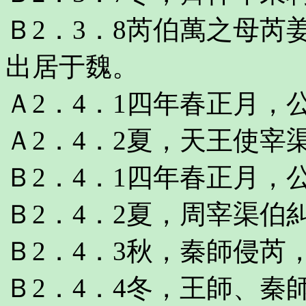
Ｂ2．3．8芮伯萬之母
出居于魏。
Ａ2．4．1四年春正月，
Ａ2．4．2夏，天王使宰
Ｂ2．4．1四年春正月，
Ｂ2．4．2夏，周宰渠伯
Ｂ2．4．3秋，秦師侵芮
Ｂ2．4．4冬，王師、秦