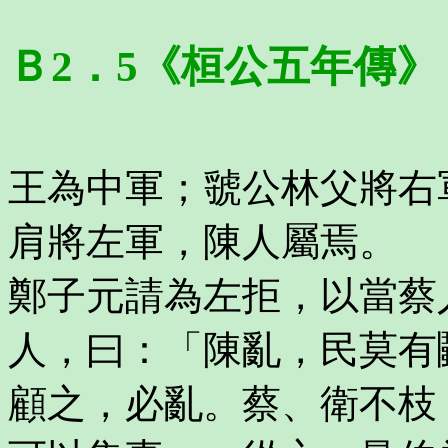
Ｂ2．5《桓公五年傳》
王為中軍；虢公林父將右
肩將左軍，陳人屬焉。
鄭子元請為左拒，以當蔡
人，曰：「陳亂，民莫有
顧之，必亂。蔡、衛不枝