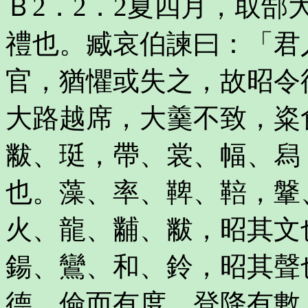
Ｂ2．2．2夏四月，取
禮也。臧哀伯諫曰：「君
官，猶懼或失之，故昭令
大路越席，大羹不致，粢
黻、珽，帶、裳、幅、舄
也。藻、率、鞞、鞛，鞶
火、龍、黼、黻，昭其文
鍚、鸞、和、鈴，昭其聲
德、儉而有度，登降有數