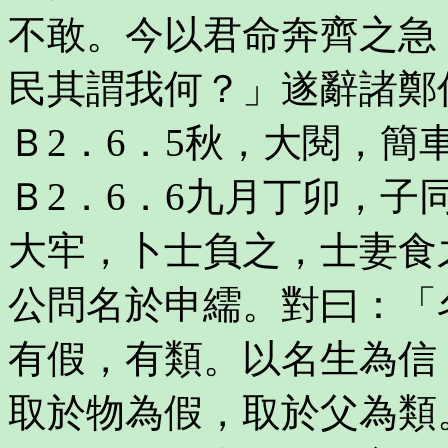
不敢。今以君命奔齊之急
民其謂我何？」遂辭諸鄭
Ｂ2．6．5秋，大閱，簡
Ｂ2．6．6九月丁卯，
大牢，卜士負之，士妻食
公問名於申繻。對曰：「
有假，有類。以名生為信
取於物為假，取於父為類