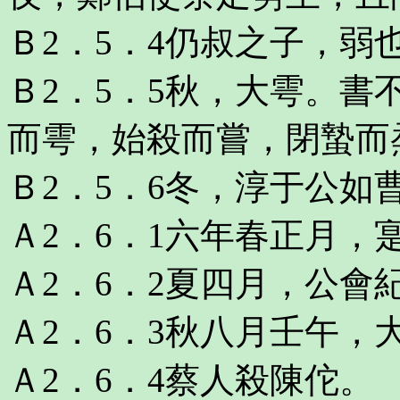
Ｂ2．5．4仍叔之子，弱
Ｂ2．5．5秋，大雩。
而雩，始殺而嘗，閉蟄而
Ｂ2．5．6冬，淳于公如
Ａ2．6．1六年春正月，
Ａ2．6．2夏四月，公會
Ａ2．6．3秋八月壬午，
Ａ2．6．4蔡人殺陳佗。