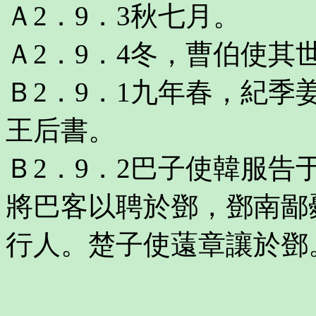
Ａ2．9．3秋七月。
Ａ2．9．4冬，曹伯使其
Ｂ2．9．1九年春，紀
王后書。
Ｂ2．9．2巴子使韓服
將巴客以聘於鄧，鄧南鄙
行人。楚子使薳章讓於鄧