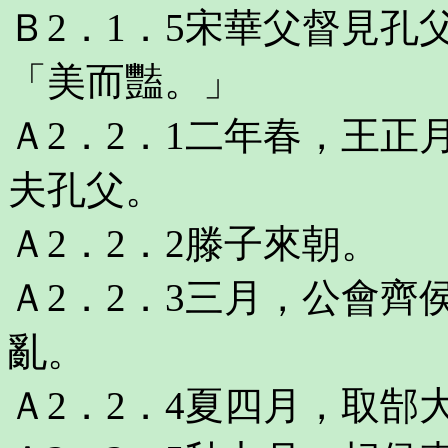
Ｂ2．1．5宋華父督見
「美而豔。」
Ａ2．2．1二年春，王
夫孔父。
Ａ2．2．2滕子來朝。
Ａ2．2．3三月，公會
亂。
Ａ2．2．4夏四月，取