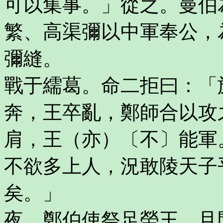
可以集事。」從之。曼伯
繁、高渠彌以中軍奉公，
彌縫。
戰于繻葛。命二拒曰：「
奔，王卒亂，鄭師合以攻
肩，王（亦）〔不〕能軍
不欲多上人，況敢陵天子
矣。」
夜，鄭伯使祭足勞王，且