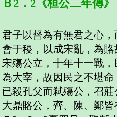
Ｂ2．2《桓公二年傳》
君子以督為有無君之心，
會于稷，以成宋亂，為賂
宋殤公立，十年十一戰，
為大宰，故因民之不堪命
已殺孔父而弒殤公，召莊
大鼎賂公，齊、陳、鄭皆