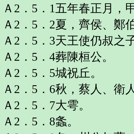
Ａ2．5．1五年春正月，
Ａ2．5．2夏，齊侯、鄭
Ａ2．5．3天王使仍叔之
Ａ2．5．4葬陳桓公。
Ａ2．5．5城祝丘。
Ａ2．5．6秋，蔡人、衛
Ａ2．5．7大雩。
Ａ2．5．8螽。