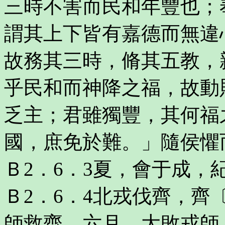
三時不害而民和年豐也；
謂其上下皆有嘉德而無違
故務其三時，脩其五教，
乎民和而神降之福，故動
乏主；君雖獨豐，其何福
國，庶免於難。」隨侯懼
Ｂ2．6．3夏，會于成，
Ｂ2．6．4北戎伐齊，
師救齊。六月，大敗戎師