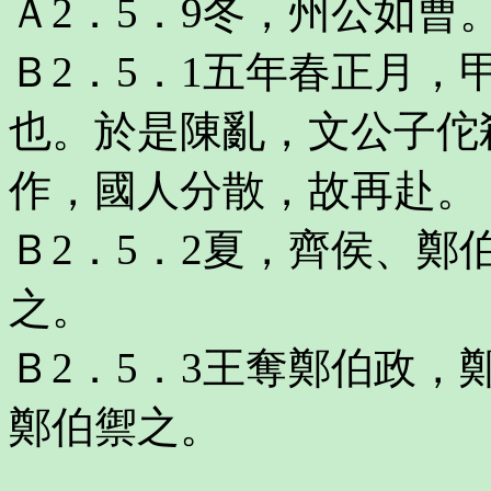
Ａ2．5．9冬，州公如曹
Ｂ2．5．1五年春正月
也。於是陳亂，文公子佗
作，國人分散，故再赴。
Ｂ2．5．2夏，齊侯、
之。
Ｂ2．5．3王奪鄭伯政
鄭伯禦之。