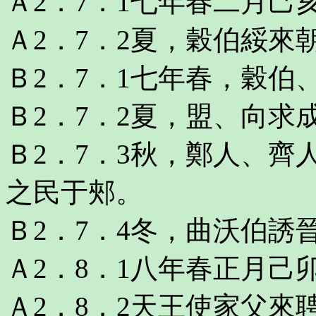
Ａ2．7．1七年春二月己
Ａ2．7．2夏，穀伯綏來
Ｂ2．7．1七年春，穀伯
Ｂ2．7．2夏，盟、向求
Ｂ2．7．3秋，鄭人、
之民于郟。
Ｂ2．7．4冬，曲沃伯誘
Ａ2．8．1八年春正月己
Ａ2．8．2天王使家父來