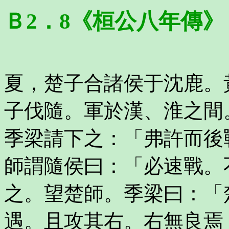
Ｂ2．8《桓公八年傳》
夏，楚子合諸侯于沈鹿。
子伐隨。軍於漢、淮之間
季梁請下之：「弗許而後
師謂隨侯曰：「必速戰。
之。望楚師。季梁曰：「
遇。且攻其右。右無良焉