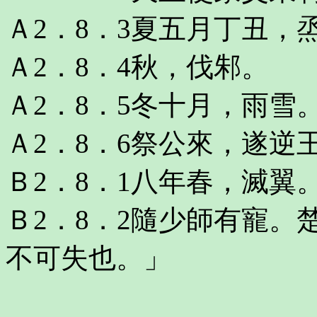
Ａ2．8．3夏五月丁丑，
Ａ2．8．4秋，伐邾。
Ａ2．8．5冬十月，雨雪
Ａ2．8．6祭公來，遂逆
Ｂ2．8．1八年春，滅翼
Ｂ2．8．2隨少師有寵
不可失也。」