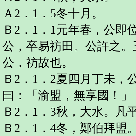
Ａ2．1．5冬十月。
Ｂ2．1．1元年春，公
公，卒易祊田。公許之。
公，祊故也。
Ｂ2．1．2夏四月丁未
曰：「渝盟，無享國！」
Ｂ2．1．3秋，大水。凡
Ｂ2．1．4冬，鄭伯拜盟