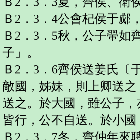
Ｂ2．3．3夏，齊侯、衛
Ｂ2．3．4公會杞侯于郕
Ｂ2．3．5秋，公子翬
子」。
Ｂ2．3．6齊侯送姜氏
敵國，姊妹，則上卿送之
送之。於大國，雖公子，
皆行，公不自送。於小國
Ｂ2．3．7冬，齊仲年來