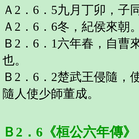
Ａ2．6．5九月丁卯，子
Ａ2．6．6冬，紀侯來朝
Ｂ2．6．1六年春，自
也。
Ｂ2．6．2楚武王侵隨
隨人使少師董成。
Ｂ2．6《桓公六年傳》