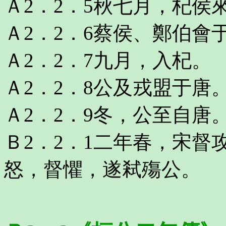
Ａ2．2．5秋七月，杞侯
Ａ2．2．6蔡侯、鄭伯會
Ａ2．2．7九月，入杞。
Ａ2．2．8公及戎盟于唐
Ａ2．2．9冬，公至自唐
Ｂ2．2．1二年春，宋
怒，督懼，遂弒殤公。