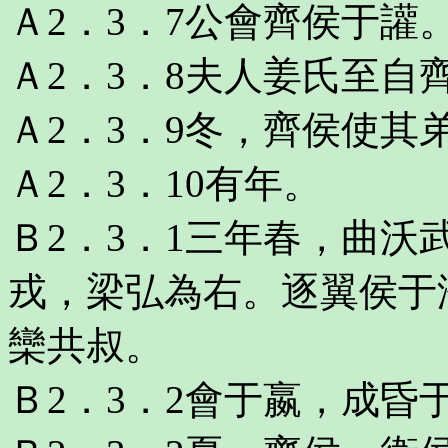
Ａ2．3．7公會齊侯于讙
Ａ2．3．8夫人姜氏至自
Ａ2．3．9冬，齊侯使其
Ａ2．3．10有年。
Ｂ2．3．1三年春，曲
戎，梁弘為右。逐翼侯于
欒共叔。
Ｂ2．3．2會于嬴，成昏