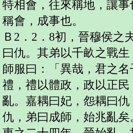
特相會，往來稱地，讓事
稱會，成事也。
Ｂ2．2．8初，晉穆侯
曰仇。其弟以千畝之戰生
師服曰：「異哉，君之名
禮，禮以體政，政以正民
亂。嘉耦曰妃，怨耦曰仇
仇，弟曰成師，始兆亂矣
惠之二十四年，晉始亂，