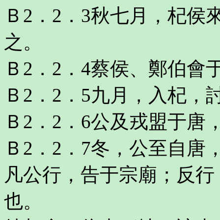
Ｂ2．2．3秋七月，杞
之。
Ｂ2．2．4蔡侯、鄭伯會
Ｂ2．2．5九月，入杞，
Ｂ2．2．6公及戎盟于唐
Ｂ2．2．7冬，公至自唐
凡公行，告于宗廟；反行
也。