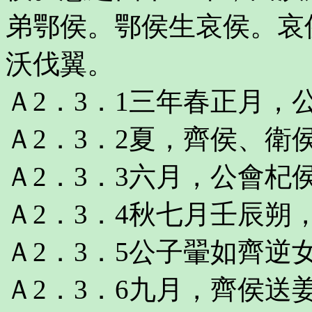
弟鄂侯。鄂侯生哀侯。哀
沃伐翼。
Ａ2．3．1三年春正月，
Ａ2．3．2夏，齊侯、衛
Ａ2．3．3六月，公會杞
Ａ2．3．4秋七月壬辰朔
Ａ2．3．5公子翬如齊逆
Ａ2．3．6九月，齊侯送