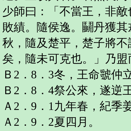
少師曰：「不當王，非敵
敗績。隨侯逸。鬭丹獲其
秋，隨及楚平，楚子將不
矣，隨未可克也。」乃盟
Ｂ2．8．3冬，王命虢仲
Ｂ2．8．4祭公來，遂逆
Ａ2．9．1九年春，紀季
Ａ2．9．2夏四月。