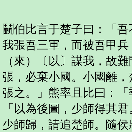
鬭伯比言于楚子曰：「吾
我張吾三軍，而被吾甲兵
（來）〔以〕謀我，故難
張，必棄小國。小國離，
張之。」熊率且比曰：「
「以為後圖，少師得其君
少師歸，請追楚師。隨侯