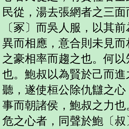
民從，湯去張網者之三面
〔冢〕而吳人服，以其前
異而相應，意合則未見而
之豪相率而趨之也。何以
也。鮑叔以為賢於己而進
聽，遂使桓公除仇讎之心
事而朝諸侯，鮑叔之力也
危之心者，同聲於鮑〔叔