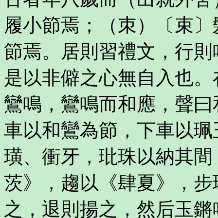
履小節焉；（朿）〔束〕
節焉。居則習禮文，行則
是以非僻之心無自入也。
鸞鳴，鸞鳴而和應，聲曰
車以和鸞為節，下車以珮
璜、衝牙，玭珠以納其間
茨》，趨以《肆夏》，步
之，退則揚之，然后玉鏘