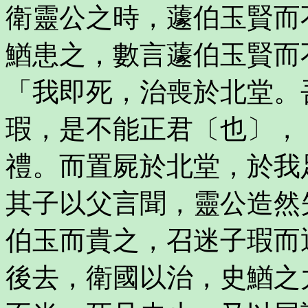
衛靈公之時，蘧伯玉賢而
鰌患之，數言蘧伯玉賢而
「我即死，治喪於北堂。
瑕，是不能正君〔也〕，
禮。而置屍於北堂，於我
其子以父言聞，靈公造然
伯玉而貴之，召迷子瑕而
後去，衛國以治，史鰌之