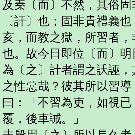
及秦〔而〕不然，其俗固
〔訐〕也；固非貴禮義也
亥，而教之獄，所習者，
也。故今日即位〔而〕明
為〔之〕計者謂之訞誣，
之性惡哉？彼其所以習導
曰：「不習為吏，如視已
覆，後車誡。」
夫殷周〔之〕所以長久者