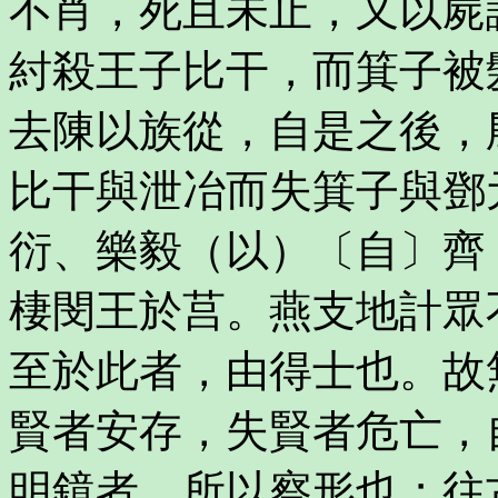
不肖，死且未止，又以屍
紂殺王子比干，而箕子被
去陳以族從，自是之後，
比干與泄冶而失箕子與鄧
衍、樂毅（以）〔自〕齊
棲閔王於莒。燕支地計眾
至於此者，由得士也。故
賢者安存，失賢者危亡，
明鏡者，所以察形也；往