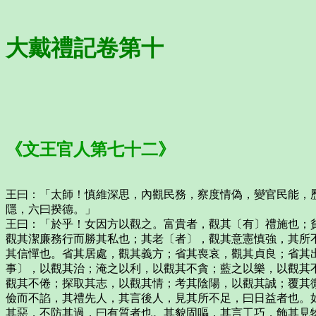
大戴禮記卷第十
《文王官人第七十二》
王曰：「太師！慎維深思，內觀民務，察度情偽，變官民能，
隱，六曰揆德。」
王曰：「於乎！女因方以觀之。富貴者，觀其〔有〕禮施也；
觀其潔廉務行而勝其私也；其老〔者〕，觀其意憲慎強，其所
其信憚也。省其居處，觀其義方；省其喪哀，觀其貞良；省其
事〕，以觀其治；淹之以利，以觀其不貪；藍之以樂，以觀其
觀其不倦；探取其志，以觀其情；考其陰陽，以觀其誠；覆其
儉而不諂，其禮先人，其言後人，見其所不足，曰日益者也。
其惡，不防其過，曰有質者也。其貌固嘔，其言工巧，飾其見