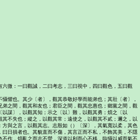
有六微：一曰觀誠，二曰考志，三曰視中，四曰觀色，五曰觀
不懾懼也。其少〔者〕，觀其恭敬好學而能弟也；其壯〔者〕，
兄弟之間，觀其和友也；君臣之間，觀其忠惠也；鄉黨之間，觀
〔以謀〕，以觀其知；示之〔以〕難，以觀其勇；煩之〔以
觀其不失也；縱之，以觀其常；遠使之，以觀其不貳；邇之，以
：方與之言，以觀其志。志殷如（）〔深〕，其氣寬以柔，其色
，曰日損者也。其貌直而不傷，其言正而不私，不飾其美，不隱
色不作，煩亂之而志不營，深道以利而心不移，臨懾以威而氣不