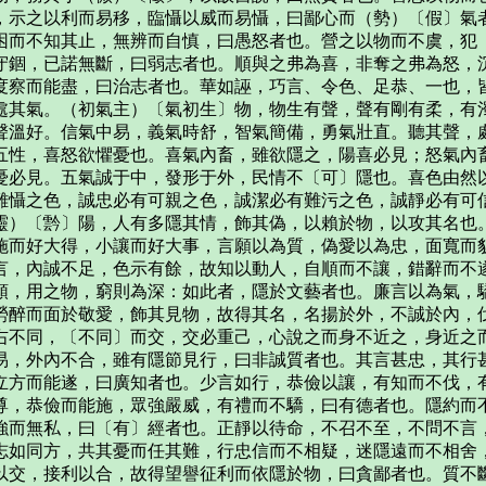
，示之以利而易移，臨懾以威而易懾，曰鄙心而（勢）〔假〕氣
困而不知其止，無辨而自慎，曰愚怒者也。營之以物而不虞，犯
守錮，已諾無斷，曰弱志者也。順與之弗為喜，非奪之弗為怒，
度察而能盡，曰治志者也。華如誣，巧言、令色、足恭、一也，
處其氣。（初氣主）〔氣初生〕物，物生有聲，聲有剛有柔，有
聲溫好。信氣中易，義氣時舒，智氣簡備，勇氣壯直。聽其聲，
五性，喜怒欲懼憂也。喜氣內畜，雖欲隱之，陽喜必見；怒氣內
憂必見。五氣誠于中，發形于外，民情不〔可〕隱也。喜色由然
難懾之色，誠忠必有可親之色，誠潔必有難污之色，誠靜必有可
靈）〔霒〕陽，人有多隱其情，飾其偽，以賴於物，以攻其名也
施而好大得，小讓而好大事，言願以為質，偽愛以為忠，面寬而
言，內誠不足，色示有餘，故知以動人，自順而不讓，錯辭而不
順，用之物，窮則為深：如此者，隱於文藝者也。廉言以為氣，
勞醉而面於敬愛，飾其見物，故得其名，名揚於外，不誠於內，
右不同，〔不同〕而交，交必重己，心說之而身不近之，身近之
易，外內不合，雖有隱節見行，曰非誠質者也。其言甚忠，其行
立方而能遂，曰廣知者也。少言如行，恭儉以讓，有知而不伐，
尊，恭儉而能施，眾強嚴威，有禮而不驕，曰有德者也。隱約而
強而無私，曰〔有〕經者也。正靜以待命，不召不至，不問不言
志如同方，共其憂而任其難，行忠信而不相疑，迷隱遠而不相舍
以交，接利以合，故得望譽征利而依隱於物，曰貪鄙者也。質不