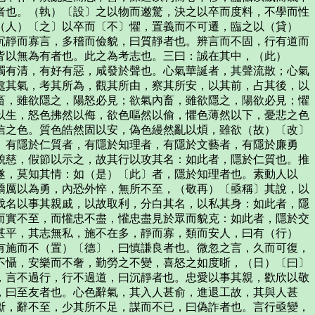
者也。（執）〔設〕之以物而遫驚，決之以卒而度料，不學而性
（人）〔之〕以卒而〔不〕懼，置義而不可遷，臨之以（貸）
沉靜而寡言，多稽而儉貌，曰質靜者也。辨言而不固，行有道而
皆以無為有者也。此之為考志也。三曰：誠在其中，（此）
濁有清，有好有惡，咸發於聲也。心氣華誕者，其聲流散；心氣
處其氣，考其所為，觀其所由，察其所安，以其前，占其後，以
畜，雖欲隱之，陽怒必見；欲氣內畜，雖欲隱之，陽欲必見；懼
以生，怒色拂然以侮，欲色嘔然以偷，懼色薄然以下，憂悲之色
信之色。質色皓然固以安，偽色縵然亂以煩，雖欲（故）〔改〕
。有隱於仁質者，有隱於知理者，有隱於文藝者，有隱於廉勇
貌慈，假節以示之，故其行以攻其名：如此者，隱於仁質也。推
遂，莫知其情：如（是）〔此〕者，隱於知理者也。素動人以
驕厲以為勇，內恐外悴，無所不至，（敬再）〔亟稱〕其說，以
伐名以事其親戚，以故取利，分白其名，以私其身：如此者，隱
而實不至，而懽忠不盡，懽忠盡見於眾而貌克：如此者，隱於交
甚平，其志無私，施不在多，靜而寡，類而安人，曰有（行）
有施而不（置）〔德〕，曰慎謙良者也。微忽之言，久而可復，
不懾，安樂而不奢，勤勞之不變，喜怒之如度晣，（日）〔曰〕
，言不過行，行不過道，曰沉靜者也。忠愛以事其親，歡欣以敬
，曰至友者也。心色辭氣，其入人甚俞，進退工故，其與人甚
斷，辭不至，少其所不足，謀而不已，曰偽詐者也。言行亟變，