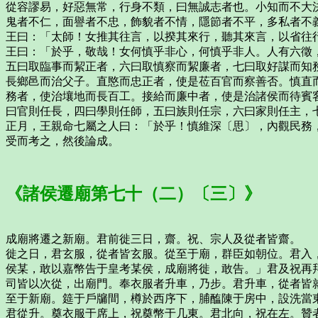
從容謬易，好惡無常，行身不類，曰無誠志者也。小知而不大
鬼者不仁，面譽者不忠，飾貌者不情，隱節者不平，多私者不
王曰：「太師！女推其往言，以揆其來行，聽其來言，以省往
王曰：「於乎，敬哉！女何慎乎非心，何慎乎非人。人有六徵
五曰取臨事而絜正者，六曰取慎察而絜廉者，七曰取好謀而知
長鄉邑而治父子。直愍而忠正者，使是莅百官而察善否。慎直
務者，使治壤地而長百工。接給而廉中者，使是治諸侯而待賓
曰官則任長，四曰學則任師，五曰族則任宗，六曰家則任主，
正月，王親命七屬之人曰：「於乎！慎維深〔思〕，內觀民務
受而考之，然後論成。
《諸侯遷廟第七十（二）〔三〕》
成廟將遷之新廟。君前徙三日，齋。祝、宗人及從者皆齋。
徙之日，君玄服，從者皆玄服。從至于廟，群臣如朝位。君入
侯某，敢以嘉幣告于皇考某侯，成廟將徙，敢告。」君及祝再
司皆以次從，出廟門。奉衣服者升車，乃步。君升車，從者皆
至于新廟。筵于戶牖間，樽於西序下，脯醢陳于房中，設洗當
君從升。奠衣服于席上，祝奠幣于几東。君北向，祝在左。贊