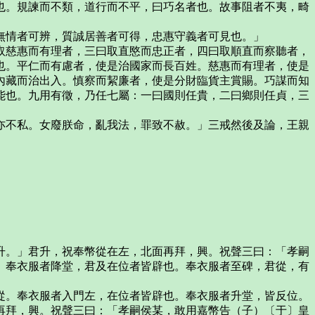
也。規諫而不類，道行而不平，曰巧名者也。故事阻者不夷，畸
無情者可辨，質誠居善者可得，忠惠守義者可見也。」
取慈惠而有理者，三曰取直愍而忠正者，四曰取順直而察聽者，
也。平仁而有慮者，使是治國家而長百姓。慈惠而有理者，使是
內藏而治出入。慎察而絜廉者，使是分財臨貨主賞賜。巧謀而知
能也。九用有徵，乃任七屬：一曰國則任貴，二曰鄉則任貞，三
亦不私。女廢朕命，亂我法，罪致不赦。」三戒然後及論，王親
升。」君升，祝奉幣從在左，北面再拜，興。祝聲三曰：「孝嗣
。奉衣服者降堂，君及在位者皆辟也。奉衣服者至碑，君從，有
從。奉衣服者入門左，在位者皆辟也。奉衣服者升堂，皆反位。
再拜，興。祝聲三曰：「孝嗣侯某，敢用嘉幣告（子）〔于〕皇