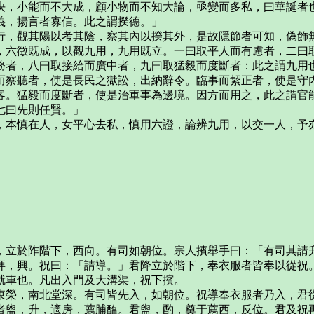
決，小能而不大成，顧小物而不知大論，亟變而多私，曰華誕者
義，揚言者寡信。此之謂揆德。」
行，觀其陽以考其陰，察其內以揆其外，是故隱節者可知，偽飾
，六徵既成，以觀九用，九用既立。一曰取平人而有慮者，二曰
務者，八曰取接給而廣中者，九曰取猛毅而度斷者：此之謂九用
而察聽者，使是長民之獄訟，出納辭令。臨事而絜正者，使是守
客。猛毅而度斷者，使是治軍事為邊境。因方而用之，此之謂官
七曰先則任賢。」
，本慎在人，女平心去私，慎用六證，論辨九用，以交一人，予
，立於阼階下，西向。有司如朝位。宗人擯舉手曰：「有司其請
拜，興。祝曰：「請導。」君降立於階下，奉衣服者皆奉以從祝
就車也。凡出入門及大溝渠，祝下擯。
東榮，南北堂深。有司皆先入，如朝位。祝導奉衣服者乃入，君
者盥，升，適房，薦脯醢。君盥，酌，奠于薦西，反位。君及祝