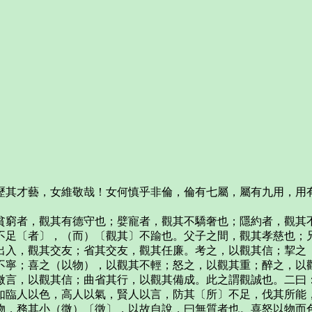
歷其才藝，女維敬哉！女何慎乎非倫，倫有七屬，屬有九用，用
貧窮者，觀其有德守也；嬖寵者，觀其不驕奢也；隱約者，觀其
不足〔者〕，（而）〔觀其〕不踰也。父子之間，觀其孝慈也；
出入，觀其交友；省其交友，觀其任廉。考之，以觀其信；挈之
不寧；喜之（以物），以觀其不輕；怒之，以觀其重；醉之，以
微言，以觀其信；曲省其行，以觀其備成。此之謂觀誠也。二曰
如臨人以色，高人以氣，賢人以言，防其〔所〕不足，伐其所能
物，務其小（微）〔徵〕，以故自說，曰無質者也。喜怒以物而