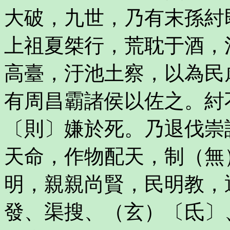
大破，九世，乃有末孫紂
上祖夏桀行，荒耽于酒，
高臺，汙池土察，以為民
有周昌霸諸侯以佐之。紂
〔則〕嫌於死。乃退伐崇
天命，作物配天，制（無
明，親親尚賢，民明教，
發、渠搜、（玄）〔氐〕