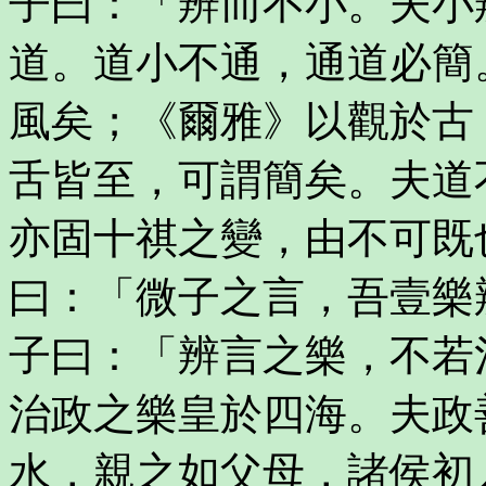
子曰：「辨而不小。夫小
道。道小不通，通道必簡
風矣；《爾雅》以觀於古
舌皆至，可謂簡矣。夫道
亦固十祺之變，由不可既
曰：「微子之言，吾壹樂
子曰：「辨言之樂，不若
治政之樂皇於四海。夫政
水，親之如父母，諸侯初