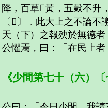
降，百草𣩙黃，五穀不升
〔𦙼〕，此大上之不論
天（下）之報殃於無德者
公懼焉，曰：「在民上者
《少間第七十（六）〔
公曰：「今日少閒，我請