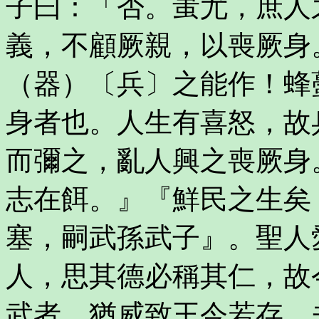
子曰：「否。蚩尤，庶人
義，不顧厥親，以喪厥身
（器）〔兵〕之能作！蜂
身者也。人生有喜怒，故
而彌之，亂人興之喪厥身
志在餌。』『鮮民之生矣
塞，嗣武孫武子』。聖人
人，思其德必稱其仁，故
武者，猶威致王今若存。