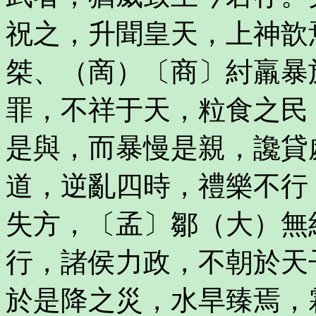
祝之，升聞皇天，上神歆
桀、（啇）〔商〕紂羸暴
罪，不祥于天，粒食之民
是與，而暴慢是親，讒貸
道，逆亂四時，禮樂不行
失方，〔孟〕鄒（大）無
行，諸侯力政，不朝於天
於是降之災，水旱臻焉，