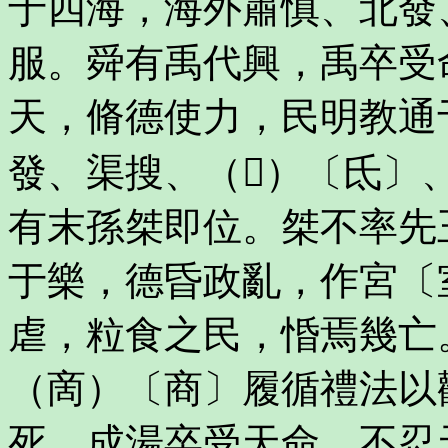
于四海，海外肅慎、北發
服。舜有禹代興，禹卒受
天，脩德使力，民明教通
發、渠搜、（𢆰）〔氐
有末孫桀即位。桀不率先
于樂，德昏政亂，作宮〔
虐，粒食之民，惛焉幾亡
（啇）〔商〕履循禮法以
死。成湯卒受天命，不忍