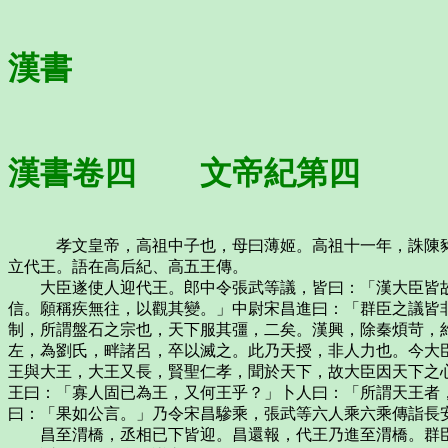
漢書
漢書卷四 文帝紀第四
孝文皇帝，高祖中子也，母曰薄姬。高祖十一年，誅陳豨，
立代王。語在高后紀、高五王傳。
大臣遂使人迎代王。郎中令張武等議，皆曰：「漢大臣皆故
信。願稱疾無往，以觀其變。」中尉宋昌進曰：「群臣之議皆
制，所謂盤石之宗也，天下服其彊，二矣。漢興，除秦煩苛，
左，為劉氏，畔諸呂，卒以滅之。此乃天授，非人力也。今大
王與大王，大王又長，賢聖仁孝，聞於天下，故大臣因天下之
王曰：「寡人固已為王，又何王乎？」卜人曰：「所謂天王者
曰：「果如公言。」乃令宋昌驂乘，張武等六人乘六乘傳詣長
昌至渭橋，丞相已下皆迎。昌還報，代王乃進至渭橋。群臣