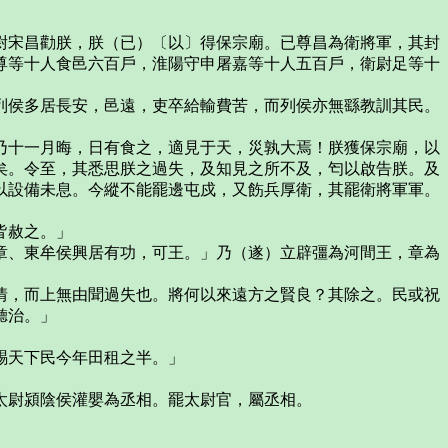
宋昌勸朕，朕（已）〔以〕得保宗廟。已尊昌為衛將軍，其封
尊等十人食邑六百戶，淮陽守申屠嘉等十人五百戶，衛尉足等十
侯多居長安，邑遠，吏卒給輸費苦，而列侯亦無繇教訓其民。
十一月晦，日有食之，適見于天，災孰大焉！朕獲保宗廟，以
矣。令至，其悉思朕之過失，及知見之所不及，匄以啟告朕。及
以設備未息。今縱不能罷邊屯戍，又飭兵厚衛，其罷衛將軍軍。
皆赦之。」
、東牟侯興居有功，可王。」乃（遂）立辟彊為河間王，章為
，而上無由聞過失也。將何以來遠方之賢良？其除之。民或祝
聽治。」
賜天下民今年田租之半。」
尉潁陰侯灌嬰為丞相。罷太尉官，屬丞相。