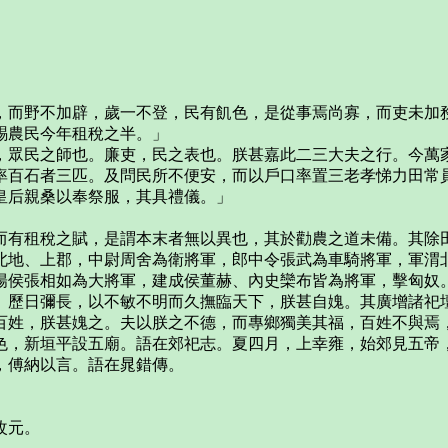
而野不加辟，歲一不登，民有飢色，是從事焉尚寡，而吏未加務
賜農民今年租稅之半。」
眾民之師也。廉吏，民之表也。朕甚嘉此二三大夫之行。今萬家
率百石者三匹。及問民所不便安，而以戶口率置三老孝悌力田常
后親桑以奉祭服，其具禮儀。」
。
有租稅之賦，是謂本末者無以異也，其於勸農之道未備。其除
地、上郡，中尉周舍為衛將軍，郎中令張武為車騎將軍，軍渭北
陽侯張相如為大將軍，建成侯董赫、內史欒布皆為將軍，擊匈奴
歷日彌長，以不敏不明而久撫臨天下，朕甚自媿。其廣增諸祀壇
百姓，朕甚媿之。夫以朕之不德，而專鄉獨美其福，百姓不與焉
，新垣平設五廟。語在郊祀志。夏四月，上幸雍，始郊見五帝，
傅納以言。語在晁錯傳。
改元。