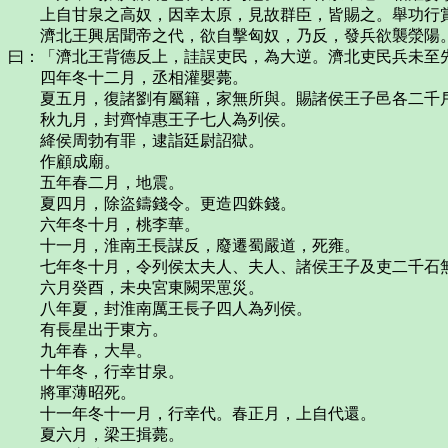
上自甘泉之高奴，因幸太原，見故群臣，皆賜之。舉功行賞
濟北王興居聞帝之代，欲自擊匈奴，乃反，發兵欲襲滎陽。
曰：「濟北王背德反上，詿誤吏民，為大逆。濟北吏民兵未至
四年冬十二月，丞相灌嬰薨。
夏五月，復諸劉有屬籍，家無所與。賜諸侯王子邑各二千
秋九月，封齊悼惠王子七人為列侯。
絳侯周勃有罪，逮詣廷尉詔獄。
作顧成廟。
五年春二月，地震。
夏四月，除盜鑄錢令。更造四銖錢。
六年冬十月，桃李華。
十一月，淮南王長謀反，廢遷蜀嚴道，死雍。
七年冬十月，令列侯太夫人、夫人、諸侯王子及吏二千石
六月癸酉，未央宮東闕罘罳災。
八年夏，封淮南厲王長子四人為列侯。
有長星出于東方。
九年春，大旱。
十年冬，行幸甘泉。
將軍薄昭死。
十一年冬十一月，行幸代。春正月，上自代還。
夏六月，梁王揖薨。