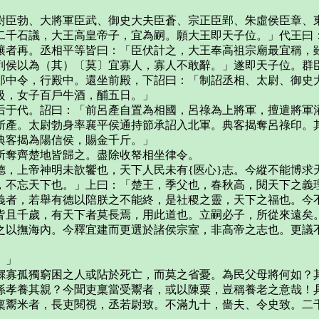
臣勃、大將軍臣武、御史大夫臣蒼、宗正臣郢、朱虛侯臣章、東
二千石議，大王高皇帝子，宜為嗣。願大王即天子位。」代王曰
讓者再。丞相平等皆曰：「臣伏計之，大王奉高祖宗廟最宜稱，
列侯以為（其）〔莫〕宜寡人，寡人不敢辭。」遂即天子位。群
郎中令，行殿中。還坐前殿，下詔曰：「制詔丞相、太尉、御史
級，女子百戶牛酒，酺五日。」
于代。詔曰：「前呂產自置為相國，呂祿為上將軍，擅遣將軍灌
斬產。太尉勃身率襄平侯通持節承詔入北軍。典客揭奪呂祿印。
典客揭為陽信侯，賜金千斤。」
奪齊楚地皆歸之。盡除收帑相坐律令。
上帝神明未歆饗也，天下人民未有{匧心}志。今縱不能博求
，不忘天下也。」上曰：「楚王，季父也，春秋高，閱天下之義
義者，若舉有德以陪朕之不能終，是社稷之靈，天下之福也。今
皆且千歲，有天下者莫長焉，用此道也。立嗣必子，所從來遠矣
之以撫海內。今釋宜建而更選於諸侯宗室，非高帝之志也。更議
。」
寡孤獨窮困之人或阽於死亡，而莫之省憂。為民父母將何如？其
孫孝養其親？今聞吏稟當受鬻者，或以陳粟，豈稱養老之意哉！
稟鬻米者，長吏閱視，丞若尉致。不滿九十，嗇夫、令史致。二