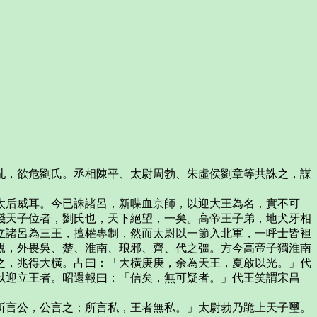
，欲危劉氏。丞相陳平、太尉周勃、朱虛侯劉章等共誅之，謀
后威耳。今已誅諸呂，新喋血京師，以迎大王為名，實不可
踐天子位者，劉氏也，天下絕望，一矣。高帝王子弟，地犬牙相
立諸呂為三王，擅權專制，然而太尉以一節入北軍，一呼士皆袒
親，外畏吳、楚、淮南、琅邪、齊、代之彊。方今高帝子獨淮南
之，兆得大橫。占曰：「大橫庚庚，余為天王，夏啟以光。」代
以迎立王者。昭還報曰：「信矣，無可疑者。」代王笑謂宋昌
言公，公言之；所言私，王者無私。」太尉勃乃跪上天子璽。