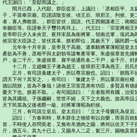
代王謝曰：「至邸而議之。」
閏月己酉，入代邸。群臣從至，上議曰：「丞相臣平、太尉
子，不當奉宗廟。臣謹請陰安侯、頃王后、琅邪王、列侯、吏
者，寡人弗敢當。」群臣皆伏，固請。代王西鄉讓者三，南鄉
幸聽臣等。臣謹奉天子璽符再拜上。」代王曰：「宗室將相王
皇帝即日夕入未央宮。夜拜宋昌為衛將軍，領南北軍，張武為
侯宗室大臣誅之，皆伏其辜。朕初即位，其赦天下，賜民爵一
元年冬十月辛亥，皇帝見于高廟。遣車騎將軍薄昭迎皇太后
產欲為不善，丞相平與太尉勃等謀奪產等軍。朱虛侯章首先捕
戶，金二千斤。朱虛侯章、襄平侯通邑各二千戶，金千斤。封
十二月，立趙幽王子遂為趙王，徙琅邪王澤為燕王。呂氏所
正月，有司請蚤建太子，所以尊宗廟也。詔曰：「朕既不德，
謂天下何？其安之。」有司曰：「豫建太子，所以重宗廟社稷
德以陪朕，豈為不豫哉！諸侯王宗室昆弟有功臣，多賢及有德
憂天下也。朕甚不取。」有司固請曰：「古者殷周有國，治安
皆為其國祖。子孫繼嗣，世世不絕，天下之大義也。故高帝設
天下民當為父後者爵一級。封將軍薄昭為軹侯。
三月，有司請立皇后。皇太后曰：「立太子母竇氏為皇后
詔曰：「方春和時，草木群生之物皆有以自樂，而吾百姓鰥
首，不時使人存問長老，又無布帛酒肉之賜，將何以佐天下子
斤，酒五斗。其九十已上，又賜帛人二疋，絮三斤。賜物及當