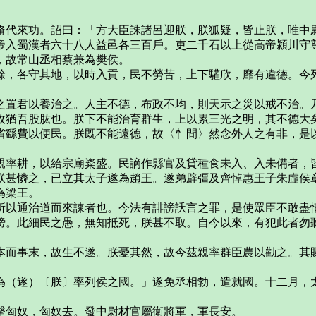
代來功。詔曰：「方大臣誅諸呂迎朕，朕狐疑，皆止朕，唯中尉
帝入蜀漢者六十八人益邑各三百戶。吏二千石以上從高帝潁川守
，故常山丞相蔡兼為樊侯。
，各守其地，以時入貢，民不勞苦，上下驩欣，靡有違德。今列
置君以養治之。人主不德，布政不均，則天示之災以戒不治。乃
政猶吾股肱也。朕下不能治育群生，上以累三光之明，其不德大
省繇費以便民。朕既不能遠德，故〈忄間〉然念外人之有非，是
率耕，以給宗廟粢盛。民謫作縣官及貸種食未入、入未備者，
甚憐之，已立其太子遂為趙王。遂弟辟彊及齊悼惠王子朱虛侯章
為梁王。
以通治道而來諫者也。今法有誹謗訞言之罪，是使眾臣不敢盡情
謗。此細民之愚，無知抵死，朕甚不取。自今以來，有犯此者勿
而事末，故生不遂。朕憂其然，故今茲親率群臣農以勸之。其
。
（遂）〔朕〕率列侯之國。」遂免丞相勃，遣就國。十二月，太
匈奴，匈奴去。發中尉材官屬衛將軍，軍長安。