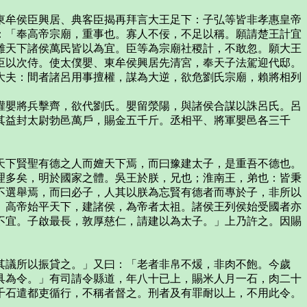
牟侯臣興居、典客臣揭再拜言大王足下：子弘等皆非孝惠皇帝
：「奉高帝宗廟，重事也。寡人不佞，不足以稱。願請楚王計宜
雖天下諸侯萬民皆以為宜。臣等為宗廟社稷計，不敢忽。願大王
臣以次侍。使太僕嬰、東牟侯興居先清宮，奉天子法駕迎代邸。
大夫：間者諸呂用事擅權，謀為大逆，欲危劉氏宗廟，賴將相列
嬰將兵擊齊，欲代劉氏。嬰留滎陽，與諸侯合謀以誅呂氏。呂
其益封太尉勃邑萬戶，賜金五千斤。丞相平、將軍嬰邑各三千
天下賢聖有德之人而嬗天下焉，而曰豫建太子，是重吾不德也。
理多矣，明於國家之體。吳王於朕，兄也；淮南王，弟也：皆秉
不選舉焉，而曰必子，人其以朕為忘賢有德者而專於子，非所以
。高帝始平天下，建諸侯，為帝者太祖。諸侯王列侯始受國者亦
不宜。子啟最長，敦厚慈仁，請建以為太子。」上乃許之。因賜
議所以振貸之。」又曰：「老者非帛不煖，非肉不飽。今歲
具為令。」有司請令縣道，年八十已上，賜米人月一石，肉二十
千石遣都吏循行，不稱者督之。刑者及有罪耐以上，不用此令。