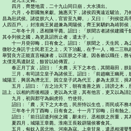
楚元王交薨。
四月，齊楚地震，二十九山同日崩，大水潰出。
六月，令郡國無來獻。施惠天下，諸侯四夷遠近驩洽。乃脩
昌為壯武侯。諸從朕六人，官皆至九卿。」又曰：「列侯從高
人四百戶。」封淮南王舅趙兼為周陽侯，齊王舅駟鈞為靖郭侯
二年冬十月，丞相陳平薨。詔曰：「朕聞古者諸侯建國千餘
其令列侯之國，為吏及詔所止者，遣太子。」
十一月癸卯晦，日有食之。詔曰：「朕聞之，天生民，為之
微眇之身託于士民君王之上，天下治亂，在予一人，唯二三執
舉賢良方正能直言極諫者，以匡朕之不逮。因各敕以職任，務
太僕見馬遺財足，餘皆以給傳置。」
春正月丁亥，詔曰：「夫農，天下之本也，其開藉田，朕親
三月，有司請立皇子為諸侯王。詔曰：「前趙幽王幽死，朕
城陽王，興居為濟北王。因立皇子武為代王，參為太原王，揖
五月，詔曰：「古之治天下，朝有進善之旌，誹謗之木，所
詛上，以相約而後相謾，吏以為大逆，其有他言，吏又以為誹
九月，初與郡守為銅虎符、竹使符。
詔曰：「農，天下之大本也，民所恃以生也，而民或不務本
三年冬十月丁酉晦，日有食之。十一月丁卯晦，日有蝕之
詔曰：「前日詔遣列侯之國，辭未行。丞相朕之所重，其為
夏四月，城陽王章薨。淮南王長殺辟陽侯審食其。
五月，匈奴入居北地、河南為寇。上幸甘泉，遣丞相灌嬰擊