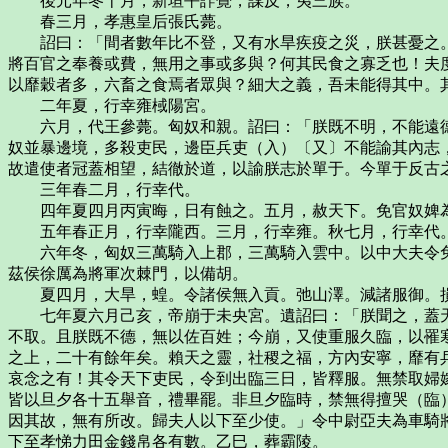
後元年冬十月，新垣平詐覺，謀反，夷三族。
春三月，孝惠皇后張氏薨。
詔曰：「間者數年比不登，又有水旱疾疫之災，朕甚憂之。
將百官之奉養或費，無用之事或多與？何其民食之寡乏也！夫
以靡穀者多，六畜之食焉者眾與？細大之義，吾未能得其中。
二年夏，行幸雍棫陽宮。
六月，代王參薨。匈奴和親。詔曰：「朕既不明，不能遠德
奴並暴邊境，多殺吏民，邊臣兵吏（入）〔又〕不能諭其內志
故遣使者冠蓋相望，結徹於道，以諭朕志於單于。今單于反古
三年春二月，行幸代。
四年夏四月丙寅晦，日有蝕之。五月，赦天下。免官奴婢
五年春正月，行幸隴西。三月，行幸雍。秋七月，行幸代
六年冬，匈奴三萬騎入上郡，三萬騎入雲中。以中大夫令免
茲侯徐厲為將軍次棘門，以備胡。
夏四月，大旱，蝗。令諸侯無入貢。弛山澤。減諸服御。損
七年夏六月己亥，帝崩于未央宮。遺詔曰：「朕聞之，蓋天
不取。且朕既不德，無以佐百姓；今崩，又使重服久臨，以罹
之上，二十有餘年矣。賴天之靈，社稷之福，方內安寧，靡有
哀念之有！其令天下吏民，令到出臨三日，皆釋服。無禁取婦
皆以旦夕各十五舉音，禮畢罷。非旦夕臨時，禁無得擅哭（臨
因其故，無有所改。歸夫人以下至少使。」令中尉亞夫為車騎
下至孝悌力田金錢帛各有數。乙巳，葬霸陵。