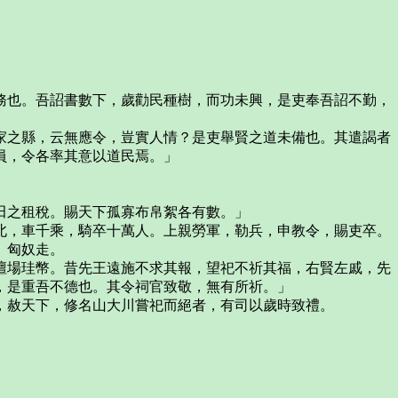
也。吾詔書數下，歲勸民種樹，而功未興，是吏奉吾詔不勤，
之縣，云無應令，豈實人情？是吏舉賢之道未備也。其遣謁者
員，令各率其意以道民焉。」
田之租稅。賜天下孤寡布帛絮各有數。」
，車千乘，騎卒十萬人。上親勞軍，勒兵，申教令，賜吏卒。
。匈奴走。
場珪幣。昔先王遠施不求其報，望祀不祈其福，右賢左戚，先
，是重吾不德也。其令祠官致敬，無有所祈。」
赦天下，修名山大川嘗祀而絕者，有司以歲時致禮。