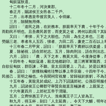
匈奴寇狄道。
十二年冬十二月，河決東郡。
春正月，賜諸侯王女邑各二千戶。
二月，出孝惠皇帝後宮美人，令得嫁。
三月，除關無用傳。
詔曰：「道民之路，在於務本。朕親率天下農，十年于今，
而勸民不明也。且吾農民甚苦，而吏莫之省，將何以勸焉？其
又曰：「孝悌，天下之大順也。力田，為生之本也。三老，
勞賜三老、孝者帛人五匹，悌者、力田二匹，廉吏二百石以上
十三年春二月甲寅，詔曰：「朕親率天下農耕以供粢盛，皇
夏，除祕祝，語在郊祀志。五月，除肉刑法，語在刑法志
六月，詔曰：「農，天下之本，務莫大焉。今廑身從事，而
十四年冬，匈奴寇邊，殺北地都尉卬。遣三將軍軍隴西、北
自欲征匈奴，群臣諫，不聽。皇太后固要上，乃止。於是以東
春，詔曰：「朕獲執犧牲珪幣以事上帝宗廟，十四年于今。
民後己，至明之極也。今吾聞祠官祝釐，皆歸福於朕躬，不為
十五年春，黃龍見於成紀。上乃下詔議郊祀。公孫臣明服色
九月，詔諸侯王公卿郡守舉賢良能直言極諫者，上親策之，
十六年夏四月，上郊祀五帝于渭陽。
五月，立齊悼惠王子六人、淮南厲王子三人皆為王。
秋九月，得玉杯，刻曰「人主延壽」。令天下大酺，明年