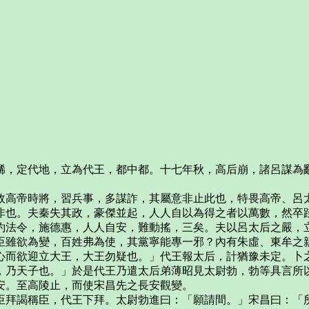
定代地，立為代王，都中都。十七年秋，高后崩，諸呂謀為亂
高帝時將，習兵事，多謀詐，其屬意非止此也，特畏高帝、呂太
非也。夫秦失其政，豪傑並起，人人自以為得之者以萬數，然卒
約法令，施德惠，人人自安，難動搖，三矣。夫以呂太后之嚴，
臣雖欲為變，百姓弗為使，其黨寧能專一邪？內有朱虛、東牟之
心而欲迎立大王，大王勿疑也。」代王報太后，計猶豫未定。卜
，乃天子也。」於是代王乃遣太后弟薄昭見太尉勃，勃等具言所
安。至高陵止，而使宋昌先之長安觀變。
拜謁稱臣，代王下拜。太尉勃進曰：「願請間。」宋昌曰：「所