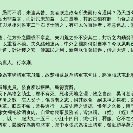
愚而不明，未達其咎。意者朕之政有所失而行有過與？乃天道有
度田非益寡，而計民未加益，以口量地，其於古猶有餘，而食之
其與丞相列侯吏二千石博士議之，有可以佐百姓者，率意遠思，
，使方外之國或不寧息。夫四荒之外不安其生，封圻之內勤勞不
，以重吾不德。夫久結難連兵，中外之國將何以自寧？今朕夙興
之道，計社稷之安，便萬民之利，新與朕俱棄細過，偕之大道，
為庶人。行幸雍。
。
為車騎將軍屯飛狐，故楚相蘇意為將軍屯句注，將軍張武屯北地
郎吏員。發倉庾以振民。民得賣爵。
下萬物之萌生，靡不有死。死者天地之理，物之自然，奚可甚哀
寒暑之數，哀人父子，傷長老之志，損其飲食，絕鬼神之祭祀，
兵革。朕既不敏，常畏過行，以羞先帝之遺德；惟年之久長，懼
嫁女祠祀飲酒食肉。自當給喪事服臨者，皆無踐。（姪）〔絰〕
）。以下，服大紅十五日，小紅十四日，纖七日，釋服。它不在
將軍，屬國悍為將屯將軍，郎中令張武為復土將軍，發近縣卒萬