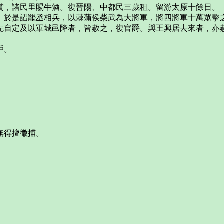
，諸民里賜牛酒。復晉陽、中都民三歲租。留游太原十餘日。
於是詔罷丞相兵，以棘蒲侯柴武為大將軍，將四將軍十萬眾擊之
先自定及以軍城邑降者，皆赦之，復官爵。與王興居去來者，亦
戶。
無得擅徵捕。