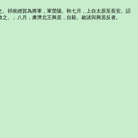
。祁侯繒賀為將軍，軍滎陽。秋七月，上自太原至長安。詔
赦之。」八月，虜濟北王興居，自殺。赦諸與興居反者。