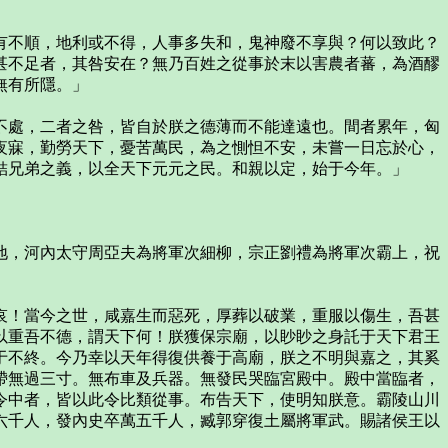
不順，地利或不得，人事多失和，鬼神廢不享與？何以致此？
甚不足者，其咎安在？無乃百姓之從事於末以害農者蕃，為酒醪
無有所隱。」
處，二者之咎，皆自於朕之德薄而不能達遠也。間者累年，匈
夜寐，勤勞天下，憂苦萬民，為之惻怛不安，未嘗一日忘於心，
結兄弟之義，以全天下元元之民。和親以定，始于今年。」
，河內太守周亞夫為將軍次細柳，宗正劉禮為將軍次霸上，祝
！當今之世，咸嘉生而惡死，厚葬以破業，重服以傷生，吾甚
以重吾不德，謂天下何！朕獲保宗廟，以眇眇之身託于天下君王
于不終。今乃幸以天年得復供養于高廟，朕之不明與嘉之，其奚
帶無過三寸。無布車及兵器。無發民哭臨宮殿中。殿中當臨者，
令中者，皆以此令比類從事。布告天下，使明知朕意。霸陵山川
六千人，發內史卒萬五千人，臧郭穿復土屬將軍武。賜諸侯王以