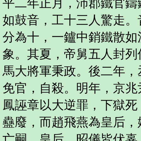
平二年正月，沛郡鐵官鑄
如鼓音，工十三人驚走。
分為十，一鑪中銷鐵散如
象。其夏，帝舅五人封列
馬大將軍秉政。後二年，
免官，自殺。明年，京兆
鳳誣章以大逆罪，下獄死
蠱廢，而趙飛燕為皇后，
亡嗣。皇后﹐昭儀皆伏辜