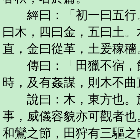
經曰：「初一曰五行。
曰木，四曰金，五曰土。
直，金曰從革，土爰稼穡
傳曰：「田獵不宿，飲
時，及有姦謀，則木不曲
說曰：木，東方也。於
事，威儀容貌亦可觀者也
和鸞之節，田狩有三驅之