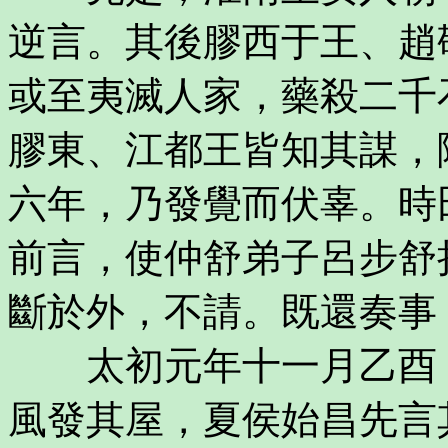
逆言。其後膠西于王、趙
或至夷滅人家，藥殺二千
膠東、江都王皆知其謀，
六年，乃發覺而伏辜。時
前言，使仲舒弟子呂步舒
斷於外，不請。既還奏事
太初元年十一月乙酉，
風發其屋，夏侯始昌先言