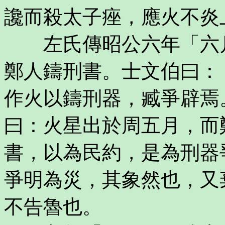
讒而殺太子痤，應火不炎
左氏傳昭公六年「六月
鄭人鑄刑書。士文伯曰：
作火以鑄刑器，臧爭辟焉
曰：火星出於周五月，而
書，以為民約，是為刑器
爭明為災，其象然也，又
不告魯也。