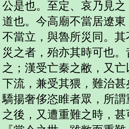
公是也。至定、哀乃見之
道也。今高廟不當居遼東
不當立，與魯所災同。其
災之者，殆亦其時可也。
之；漢受亡秦之敝，又亡
下流，兼受其猥，難治甚
驕揚奢侈恣睢者眾，所謂
之後，又遭重難之時，甚