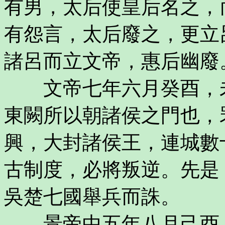
有男，太后使皇后名之，
有怨言，太后廢之，更立
諸呂而立文帝，惠后幽廢
文帝七年六月癸酉，未
東闕所以朝諸侯之門也，
興，大封諸侯王，連城數
古制度，必將叛逆。先是
吳楚七國舉兵而誅。
景帝中五年八月己酉，