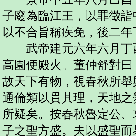
子廢為臨江王，以罪徵詣
以不合旨稱疾免，後二年
武帝建元六年六月丁酉
高園便殿火。董仲舒對曰
故天下有物，視春秋所舉
通倫類以貫其理，天地之
所疑矣。按春秋魯定公、
子之聖方盛。夫以盛聖而