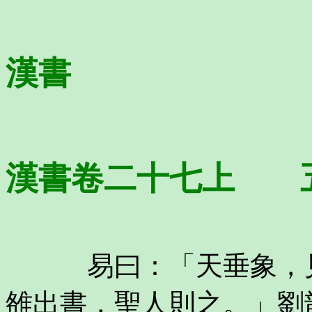
漢書
漢書卷二十七上 
易曰：「天垂象，見
雒出書，聖人則之。」劉