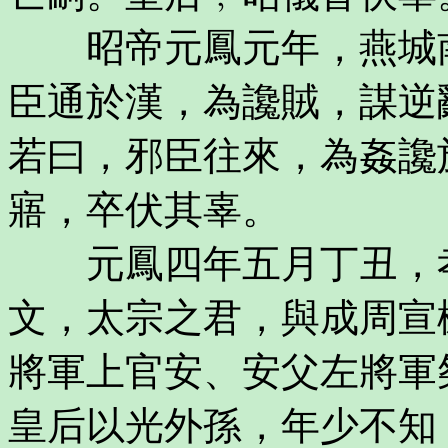
昭帝元鳳元年，燕城南
臣通於漢，為讒賊，謀逆
若曰，邪臣往來，為姦讒
寤，卒伏其辜。
元鳳四年五月丁丑，孝
文，太宗之君，與成周宣
將軍上官安、安父左將軍
皇后以光外孫，年少不知