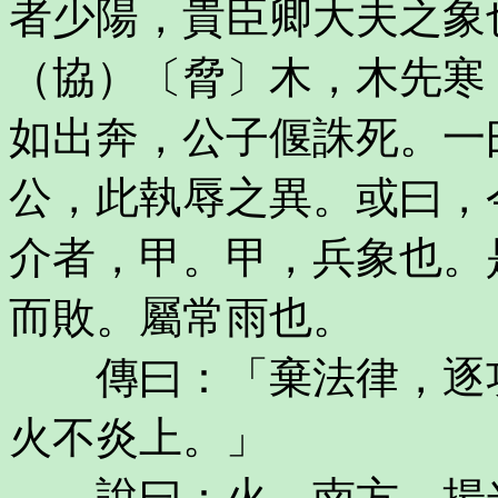
者少陽，貴臣卿大夫之象
（協）〔脅〕木，木先寒
如出奔，公子偃誅死。一
公，此執辱之異。或曰，
介者，甲。甲，兵象也。
而敗。屬常雨也。
傳曰：「棄法律，逐功
火不炎上。」
說曰：火，南方，揚光