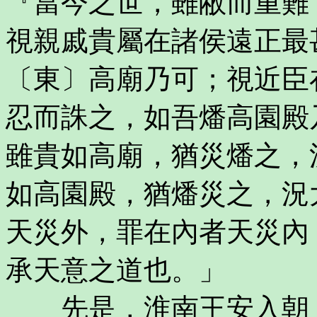
『當今之世，雖敝而重難
視親戚貴屬在諸侯遠正最
〔東〕高廟乃可；視近臣
忍而誅之，如吾燔高園殿
雖貴如高廟，猶災燔之，
如高園殿，猶燔災之，況
天災外，罪在內者天災內
承天意之道也。」
先是，淮南王安入朝，