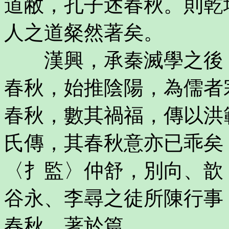
道敝，孔子述春秋。則乾
人之道粲然著矣。
漢興，承秦滅學之後，
春秋，始推陰陽，為儒者
春秋，數其禍福，傳以洪
氏傳，其春秋意亦已乖矣
〈扌監〉仲舒，別向、歆
谷永、李尋之徒所陳行事
春秋，著於篇。