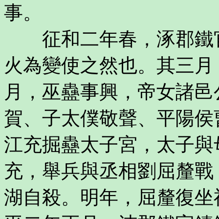
事。
征和二年春，涿郡鐵官
火為變使之然也。其三月
月，巫蠱事興，帝女諸邑
賀、子太僕敬聲、平陽侯
江充掘蠱太子宮，太子與
充，舉兵與丞相劉屈釐戰
湖自殺。明年，屈釐復坐