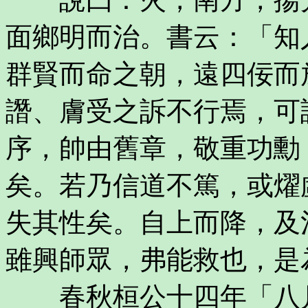
面鄉明而治。書云：「知
群賢而命之朝，遠四佞而
譖、膚受之訴不行焉，可
序，帥由舊章，敬重功勳
矣。若乃信道不篤，或燿
失其性矣。自上而降，及
雖興師眾，弗能救也，是
春秋桓公十四年「八月