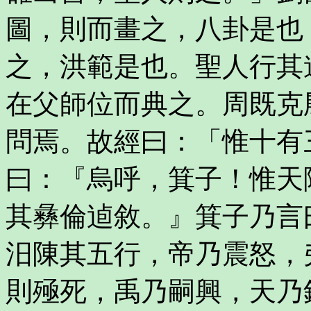
圖，則而畫之，八卦是也
之，洪範是也。聖人行其
在父師位而典之。周既克
問焉。故經曰：「惟十有
曰：『烏呼，箕子！惟天
其彝倫逌敘。』箕子乃言
汨陳其五行，帝乃震怒，
則殛死，禹乃嗣興，天乃