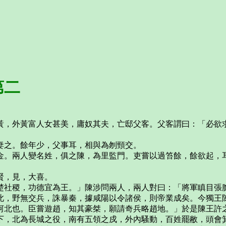
第二
外黃富人女甚美，庸奴其夫，亡邸父客。父客謂曰：「必欲求
之。餘年少，父事耳，相與為刎頸交。
。兩人變名姓，俱之陳，為里監門。吏嘗以過笞餘，餘欲起，耳
賢，見，大喜。
社稷，功德宜為王。」陳涉問兩人，兩人對曰：「將軍瞋目張膽
此，野無交兵，誅暴秦，據咸陽以令諸侯，則帝業成矣。今獨王
北也。臣嘗遊趙，知其豪桀，願請奇兵略趙地。」於是陳王許之
下，北為長城之役，南有五領之戍，外內騷動，百姓罷敝，頭會