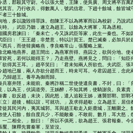
令丞，郡殺其守尉。今以張大楚，王陳，使吳廣、周文將卒百萬
然其言。乃行收兵，得數萬人，號武信君。下趙十餘城，餘皆城
下者三十餘城。
地，多以讒毀得罪誅。怨陳王不以為將軍而以為校尉，乃說武臣
失時。」武臣乃聽，遂立為趙王。以餘為大將軍，耳為丞相。
國房君諫曰：「秦未亡，今又誅武臣等家，此生一秦也。不如因
武臣曰：「王王趙，非楚意，特以計賀王。楚已滅秦，必加兵於
不西兵，而使韓廣略燕，李良略常山，張黶略上黨。
北略地燕界。趙王間出，為燕軍所得。燕囚之，欲與分地。使者
輩皆死，若何以能得王？」乃走燕壁。燕將見之，問曰：「知臣
「欲得其王耳。」趙卒笑曰；「君未知兩人所欲也。夫武臣、張
今趙地已服，兩人亦欲分趙而王，時未可耳。今君囚趙王，念此
，乃歸趙王。養卒為御而歸。
兵塞井陘，未能前。秦將詐稱二世使使遺良書，不封，曰：「良
見，以為王，伏謁道旁。王姊醉，不知其將，使騎謝良。良素貴
秦書，欲反趙，未決，因此怒，遣人追殺王姊，遂襲邯鄲。邯鄲
〔立〕趙後，輔以誼，可就功。」及求得趙歇，立為趙王，居信
徙其民河內，夷其城郭。耳與趙王歇走入鉅鹿城，王離圍之。餘
數使人召餘，餘自度兵少，不能敵秦，不敢前。數月，耳大怒，
〕一二相全。」餘曰：「所以不俱死，欲為趙王、張君報秦。今
張黶、陳釋先嘗秦軍，至皆沒。