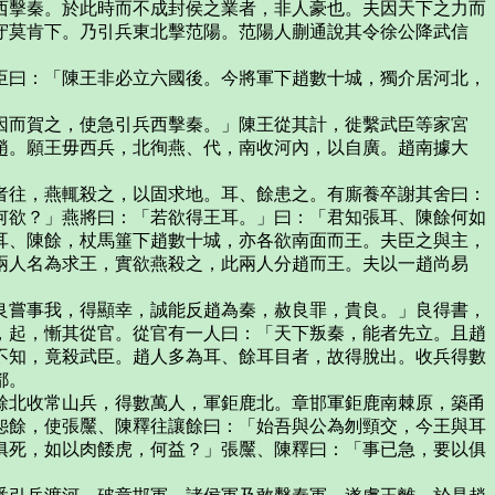
西擊秦。於此時而不成封侯之業者，非人豪也。夫因天下之力而
守莫肯下。乃引兵東北擊范陽。范陽人蒯通說其令徐公降武信
曰：「陳王非必立六國後。今將軍下趙數十城，獨介居河北，
而賀之，使急引兵西擊秦。」陳王從其計，徙繫武臣等家宮
趙。願王毋西兵，北徇燕、代，南收河內，以自廣。趙南據大
往，燕輒殺之，以固求地。耳、餘患之。有廝養卒謝其舍曰：
何欲？」燕將曰：「若欲得王耳。」曰：「君知張耳、陳餘何如
耳、陳餘，杖馬箠下趙數十城，亦各欲南面而王。夫臣之與主，
兩人名為求王，實欲燕殺之，此兩人分趙而王。夫以一趙尚易
嘗事我，得顯幸，誠能反趙為秦，赦良罪，貴良。」良得書，
，起，慚其從官。從官有一人曰：「天下叛秦，能者先立。且趙
不知，竟殺武臣。趙人多為耳、餘耳目者，故得脫出。收兵得數
都。
北收常山兵，得數萬人，軍鉅鹿北。章邯軍鉅鹿南棘原，築甬
怨餘，使張黶、陳釋往讓餘曰：「始吾與公為刎頸交，今王與耳
俱死，如以肉餧虎，何益？」張黶、陳釋曰：「事已急，要以俱