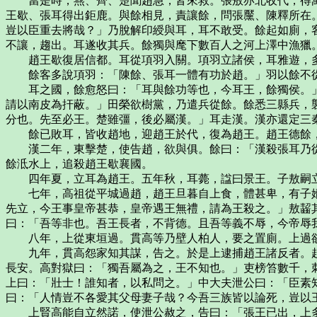
當是時，燕、齊、楚聞趙急，皆來救。張敖亦北收代，得萬
王歇、張耳得出鉅鹿。與餘相見，責讓餘，問張黶、陳釋所在
豈以臣重去將哉？」乃脫解印綬與耳，耳不敢受。餘起如廁，
不讓，趨出。耳遂收其兵。餘獨與麾下數百人之河上澤中漁獵
趙王歇復居信都。耳從項羽入關。項羽立諸侯，耳雅遊，多
餘客多說項羽：「陳餘、張耳一體有功於趙。」羽以餘不從
耳之國，餘愈怒曰：「耳與餘功等也，今耳王，餘獨侯。」
請以南皮為扞蔽。」田榮欲樹黨，乃遣兵從餘。餘悉三縣兵，
分也。先至必王。楚雖彊，後必屬漢。」耳走漢。漢亦還定三
餘已敗耳，皆收趙地，迎趙王於代，復為趙王。趙王德餘，
漢二年，東擊楚，使告趙，欲與俱。餘曰：「漢殺張耳乃從
餘泜水上，追殺趙王歇襄國。
四年夏，立耳為趙王。五年秋，耳薨，諡曰景王。子敖嗣立
七年，高祖從平城過趙，趙王旦暮自上食，體甚卑，有子婿
先立，今王事皇帝甚恭，皇帝遇王無禮，請為王殺之。」敖齧
曰：「吾等非也。吾王長者，不背德。且吾等義不辱，今帝辱
八年，上從東垣過。貫高等乃壁人柏人，要之置廁。上過欲
九年，貫高怨家知其謀，告之。於是上逮捕趙王諸反者。趙
長安。高對獄曰：「獨吾屬為之，王不知也。」吏榜笞數千，
上曰：「壯士！誰知者，以私問之。」中大夫泄公曰：「臣素
曰：「人情豈不各愛其父母妻子哉？今吾三族皆以論死，豈以
上賢高能自立然諾，使泄公赦之，告曰：「張王已出，上多