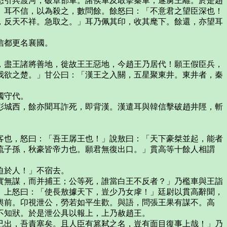
引兵渡河，破章邯軍。諸侯軍及敢擊秦軍，遂虜王離。於是趙
」耳不信，以為殺之，數問餘。餘怒曰：「不意君之望臣深也！
，反天不祥。急取之。」耳乃佩其印，收其麾下。餘還，亦望耳
信都更名襄國。
盡王諸將善地，徙故王王惡地，今趙王乃居代！願王假臣兵，
我欲之楚。」甘公曰：「漢王之入關，五星聚東井。東井者，秦
國守代。
城西，餘亦聞耳詐死，即背漢。漢遣耳與韓信擊破趙井陘，斬
也，怒曰：「吾王孱王也！」說敖曰：「天下豪桀並起，能者
流子孫，秋豪皆帝力也。願君無復出口。」貫高等十餘人相謂
迫於人！」不宿去。
無謀，而并捕王；公等死，誰當白王不反者？」乃檻車與王詣
。上怒曰：「使長敖據天下，豈少乃女虖！」廷尉以貫高辭聞，
輿前。卬視泄公，勞若如平生歡。與語，問張王果有謀不。高
不知狀。於是泄公具以報上，上乃赦趙王。
出，吾責塞矣。且人臣有篡弒之名，豈有面目復事上哉！」乃