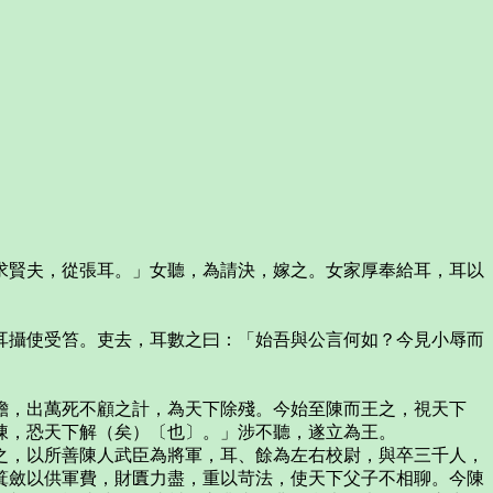
賢夫，從張耳。」女聽，為請決，嫁之。女家厚奉給耳，耳以
攝使受笞。吏去，耳數之曰：「始吾與公言何如？今見小辱而
，出萬死不顧之計，為天下除殘。今始至陳而王之，視天下
陳，恐天下解（矣）〔也〕。」涉不聽，遂立為王。
，以所善陳人武臣為將軍，耳、餘為左右校尉，與卒三千人，
箕斂以供軍費，財匱力盡，重以苛法，使天下父子不相聊。今陳