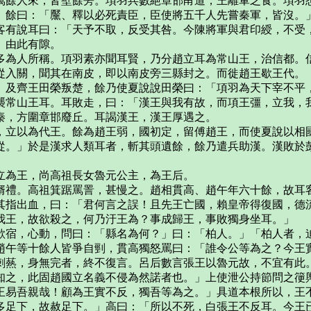
餘人來，皆壁餘旁。項羽兵數絕章邯甬道，王離軍乏食。項羽悉
。餘曰：「黶、釋以必死責臣，臣使將五千人先嘗秦軍，皆沒。
客有說耳曰：「天予不取，反受其咎。今陳將軍與君印綬，不受
。由此有隙。
為人所稱。項羽素亦聞耳賢，乃分趙立耳為常山王，治信都。
入關，聞其在南皮，即以南皮旁三縣封之。而徙趙王歇王代。
及齊王田榮叛楚，餘乃使夏說說田榮曰：「項羽為天下宰不平，
襲常山王耳。耳敗走，曰：「漢王與我有故，而項王彊，立我，
秦，方圍章邯廢丘。耳謁漢王，漢王厚遇之。
立以為代王。餘為趙王弱，國初定，留傅趙王，而使夏說以相
。」於是漢求人類耳者，斬其頭遺餘，餘乃遣兵助漢。漢敗於彭
為王，尚高祖長女魯元公主，為王后。
禮。高祖箕踞罵詈，甚慢之。趙相貫高、趙午年六十餘，故耳客
其指出血，曰：「君何言之誤！且先王亡國，賴皇帝得復國，德
我王，故欲殺之，何乃汙王為？事成歸王，事敗獨身坐耳。」
宿，心動，問曰：「縣名為何？」曰：「柏人。」「柏人者，
午等十餘人皆爭自剄，貫高獨怒罵曰：「誰令公等為之？今王實
刺爇，身無完者，終不復言。呂后數言張王以魯元故，不宜有此
知之，此固趙國立名義不侵為然諾者也。」上使泄公持節問之箯
王易吾親哉！顧為王實不反，獨吾等為之。」具道本根所以，王
足下，故赦足下。」高曰：「所以不死，白張王不反耳。今王已