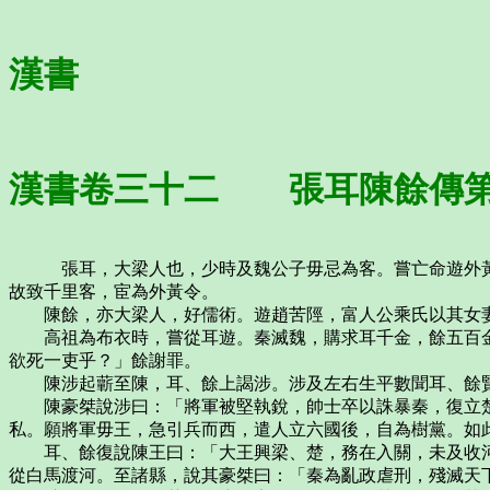
漢書
漢書卷三十二 張耳陳餘傳
張耳，大梁人也，少時及魏公子毋忌為客。嘗亡命遊外黃，
故致千里客，宦為外黃令。
陳餘，亦大梁人，好儒術。遊趙苦陘，富人公乘氏以其女妻
高祖為布衣時，嘗從耳遊。秦滅魏，購求耳千金，餘五百金
欲死一吏乎？」餘謝罪。
陳涉起蘄至陳，耳、餘上謁涉。涉及左右生平數聞耳、餘
陳豪桀說涉曰：「將軍被堅執銳，帥士卒以誅暴秦，復立楚
私。願將軍毋王，急引兵而西，遣人立六國後，自為樹黨。如
耳、餘復說陳王曰：「大王興梁、楚，務在入關，未及收河
從白馬渡河。至諸縣，說其豪桀曰：「秦為亂政虐刑，殘滅天