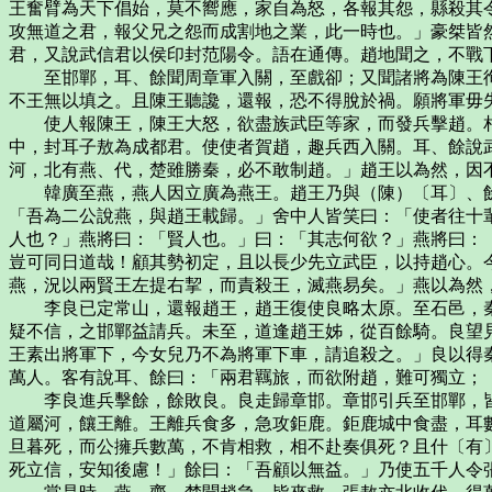
王奮臂為天下倡始，莫不嚮應，家自為怒，各報其怨，縣殺其
攻無道之君，報父兄之怨而成割地之業，此一時也。」豪桀皆
君，又說武信君以侯印封范陽令。語在通傳。趙地聞之，不戰
至邯鄲，耳、餘聞周章軍入關，至戲卻；又聞諸將為陳王徇
不王無以填之。且陳王聽讒，還報，恐不得脫於禍。願將軍毋
使人報陳王，陳王大怒，欲盡族武臣等家，而發兵擊趙。相
中，封耳子敖為成都君。使使者賀趙，趣兵西入關。耳、餘說
河，北有燕、代，楚雖勝秦，必不敢制趙。」趙王以為然，因
韓廣至燕，燕人因立廣為燕王。趙王乃與（陳）〔耳〕、餘
「吾為二公說燕，與趙王載歸。」舍中人皆笑曰：「使者往十
人也？」燕將曰：「賢人也。」曰：「其志何欲？」燕將曰：
豈可同日道哉！顧其勢初定，且以長少先立武臣，以持趙心。
燕，況以兩賢王左提右挈，而責殺王，滅燕易矣。」燕以為然
李良已定常山，還報趙王，趙王復使良略太原。至石邑，秦
疑不信，之邯鄲益請兵。未至，道逢趙王姊，從百餘騎。良望
王素出將軍下，今女兒乃不為將軍下車，請追殺之。」良以得
萬人。客有說耳、餘曰：「兩君羈旅，而欲附趙，難可獨立；
李良進兵擊餘，餘敗良。良走歸章邯。章邯引兵至邯鄲，皆
道屬河，饟王離。王離兵食多，急攻鉅鹿。鉅鹿城中食盡，耳
旦暮死，而公擁兵數萬，不肯相救，相不赴奏俱死？且什〔有
死立信，安知後慮！」餘曰：「吾顧以無益。」乃使五千人令