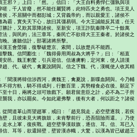
王邪？」上曰：「然。」信曰：「大王自料勇悍仁彊孰與項
猝嗟，千人皆廢，然不能任屬賢將，此特匹夫之勇也。項王見人
諸侯，不居關中而都彭城；又背義帝約，而以親愛王，諸侯不
雖為霸，實失天下心，故曰其彊易弱。今大王誠能反其道，任天
可勝計，又欺其眾降諸侯。至新安，項王詐阬秦降卒二十餘萬
苛法，與民約，法三章耳，秦民亡不欲得大王王秦者。於諸侯之
信晚。遂聽信計，部署諸將所擊。
漢王會滎陽，復擊破楚京、索間，以故楚兵不能西。
擊魏。信問酈生：「魏得毋用周叔為大將乎？」曰：「栢直
襲安邑。魏王豹驚，引兵迎信。信遂虜豹，定河東，使人請漢
擊趙、代。破代，禽夏說閼與。信之下魏、代，漢輒使人收其精
「聞漢將韓信涉西河，虜魏王，禽夏說，新喋血閼與。今乃輔
車不得方軌，騎不得成列，行數百里，其勢糧食必在後。願足下
不至十日，兩將之頭可致戲下。願君留意臣之計，必不為二子所
里襲我，亦以罷矣。今如此避弗擊，後有大者，何以距之？諸侯
從間道萆山而望趙軍，戒曰：「趙見我走，必空壁逐我，若疾
地壁，且彼未見大將旗鼓，未肯擊前行，恐吾阻險而還。」乃使
，走水上軍，復疾戰。趙空壁爭漢鼓旗，逐信、耳。信、耳已入
得信、耳等，欲還歸壁，壁皆漢赤幟，大驚，以漢為皆已破趙王