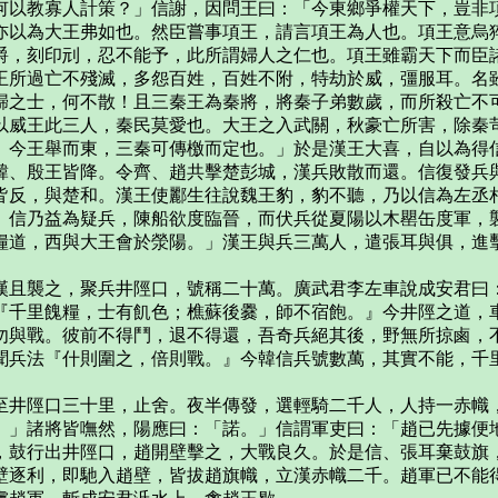
以教寡人計策？」信謝，因問王曰：「今東鄉爭權天下，豈非項
亦以為大王弗如也。然臣嘗事項王，請言項王為人也。項王意烏
爵，刻印刓，忍不能予，此所謂婦人之仁也。項王雖霸天下而臣
王所過亡不殘滅，多怨百姓，百姓不附，特劫於威，彊服耳。名
歸之士，何不散！且三秦王為秦將，將秦子弟數歲，而所殺亡不
以威王此三人，秦民莫愛也。大王之入武關，秋豪亡所害，除秦
。今王舉而東，三秦可傳檄而定也。」於是漢王大喜，自以為得
、殷王皆降。令齊、趙共擊楚彭城，漢兵敗散而還。信復發兵與
反，與楚和。漢王使酈生往說魏王豹，豹不聽，乃以信為左丞相
。信乃益為疑兵，陳船欲度臨晉，而伏兵從夏陽以木罌缶度軍，
糧道，西與大王會於滎陽。」漢王與兵三萬人，遣張耳與俱，進
且襲之，聚兵井陘口，號稱二十萬。廣武君李左車說成安君曰：
『千里餽糧，士有飢色；樵蘇後爨，師不宿飽。』今井陘之道，
勿與戰。彼前不得鬥，退不得還，吾奇兵絕其後，野無所掠鹵，
聞兵法『什則圍之，倍則戰。』今韓信兵號數萬，其實不能，千
井陘口三十里，止舍。夜半傳發，選輕騎二千人，人持一赤幟，
。」諸將皆嘸然，陽應曰：「諾。」信謂軍吏曰：「趙已先據便
，鼓行出井陘口，趙開壁擊之，大戰良久。於是信、張耳棄鼓旗
壁逐利，即馳入趙壁，皆拔趙旗幟，立漢赤幟二千。趙軍已不能