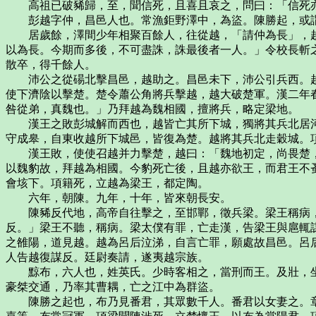
高祖已破豨歸，至，聞信死，且喜且哀之，問曰：「信死亦
彭越字仲，昌邑人也。常漁鉅野澤中，為盜。陳勝起，或謂
居歲餘，澤間少年相聚百餘人，往從越，「請仲為長」，越
以為長。今期而多後，不可盡誅，誅最後者一人。」令校長斬
散卒，得千餘人。
沛公之從碭北擊昌邑，越助之。昌邑未下，沛公引兵西。越
使下濟陰以擊楚。楚令蕭公角將兵擊越，越大破楚軍。漢二年
咎從弟，真魏也。」乃拜越為魏相國，擅將兵，略定梁地。
漢王之敗彭城解而西也，越皆亡其所下城，獨將其兵北居河
守成皋，自東收越所下城邑，皆復為楚。越將其兵北走穀城。
漢王敗，使使召越并力擊楚，越曰：「魏地初定，尚畏楚，
以魏豹故，拜越為相國。今豹死亡後，且越亦欲王，而君王不
會垓下。項籍死，立越為梁王，都定陶。
六年，朝陳。九年，十年，皆來朝長安。
陳豨反代地，高帝自往擊之，至邯鄲，徵兵梁。梁王稱病，
反。」梁王不聽，稱病。梁太僕有罪，亡走漢，告梁王與扈輒
之雒陽，道見越。越為呂后泣涕，自言亡罪，願處故昌邑。呂
人告越復謀反。廷尉奏請，遂夷越宗族。
黥布，六人也，姓英氏。少時客相之，當刑而王。及壯，坐
豪桀交通，乃率其曹耦，亡之江中為群盜。
陳勝之起也，布乃見番君，其眾數千人。番君以女妻之。章