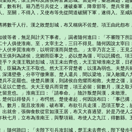
項梁敗死，懷王與布及諸侯將皆聚彭城。當是時，秦急圍趙，趙
軍，數有利。籍乃悉引兵從之，遂破秦軍，降章邯等。楚兵常勝
。至關，不得入，又使布等先從間道破關下軍，遂得入。至咸陽
將數千人行。漢之敗楚彭城，布又稱病不佐楚。項王由此怨布，
彼等者，無足與計天下事者。」謁者隨何進曰：「不審陛下所謂
二十人俱使淮南。至，太宰主之，三日不得見。隨何因說太宰曰
十人伏斧質淮南巿，以明背漢而與楚也。」太宰乃言之王，王見
項王俱列為諸侯，北鄉而臣事之，必以楚為彊，可以託國也。項
是乎？夫漢王戰於彭城，項王未出齊也，大王宜埽淮南之眾，日
託，臣竊為大王不取也。然大王不背楚者，以漢為弱也。夫楚兵
，深溝壁壘，分卒守徼乘塞。楚人還兵，間以梁地，深入敵國八
楚兵不足罷也。使楚兵勝漢，則諸侯自危懼而相救。夫楚之彊，
兵足以亡楚也。夫大王發兵而背楚，項王必留；留數月，漢之取
之留意也。」淮南王曰：「請奉命。」陰許叛楚與漢，未敢泄。
楚何以得發兵！」布愕然。楚使者起，何因說布曰：「事已搆，
邑。數月，龍且攻淮南，破布軍。布欲引兵走漢，恐項王擊之，
出就舍，張御食飲從官如漢王居，布又大喜過望。於是乃使人之
年秋七月，立布為淮南王，與擊項籍。布使人之九江，得數縣。
」隨何跪曰：「夫陛下引兵攻彭城，楚王未去齊也，陛下發步卒