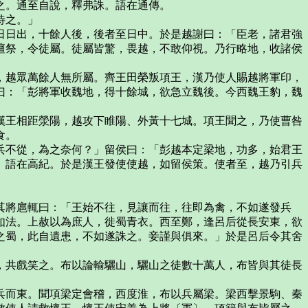
之。通至自說，釋弗誅。語在通傳。
待之。」
日出，十餘人後，後者至日中。於是越謝曰：「臣老，諸君強
壇祭，令徒屬。徒屬皆驚，畏越，不敢仰視。乃行略地，收諸侯
越眾萬餘人無所屬。齊王田榮叛項王，漢乃使人賜越將軍印，
曰：「彭將軍收魏地，得十餘城，欲急立魏後。今西魏王豹，魏
王相距滎陽，越攻下睢陽、外黃十七城。項王聞之，乃使曹咎
食。
不從，為之奈何？」留侯曰：「彭越本定梁地，功多，始君王
。語在高紀。於是漢王發使使越，如留侯策。使者至，越乃引兵
將扈輒曰：「王始不往，見讓而往，往即為禽，不如遂發兵
如法。上赦以為庶人，徙蜀青衣。西至鄭，逢呂后從長安東，欲
之蜀，此自遺患，不如遂誅之。妾謹與俱來。」於是呂后令其舍
共戲笑之。布以論輸驪山，驪山之徒數十萬人，布皆與其徒長
而東。聞項梁定會稽，西度淮，布以兵屬梁。梁西擊景駒、秦