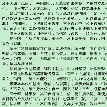
漢王大怒，罵曰：「吾困於此，旦暮望而來佐我，乃欲自立為
生。」漢王亦寤，因復罵曰：「大丈夫定諸侯，即為真王耳，
楚以亡龍且，項王恐，使盱台人武涉往說信曰：「足下何不
自以為與漢王為金石交，然終為漢王所禽矣。足下所以得須臾
邪！」信謝曰：「臣得事項王數年，官不過郎中，位不過執戟
我，背之不祥。幸為信謝項王。」武涉已去，蒯通知天下權在
漢王之敗固陵，用張良計，徵信將兵會陔下。項羽死，高祖
信至國，召所從食漂母，賜千金。及下鄉亭長，錢百，曰：
故忍而就此。」
項王亡將鍾離眜家在伊廬，素與信善。項王敗，眜亡歸信。
襲信，信弗知。高祖且至楚，信欲發兵，自度無罪；欲謁上，
今死，公隨手亡矣。」乃罵信曰：「公非長者！」卒自剄。信
陽，赦以為淮陰侯。
信知漢王畏惡其能，稱疾不朝從。由此日怨望，居常鞅鞅，
上嘗從容與信言諸將能各有差。上問曰：「如我，能將幾何
禽？」信曰：「陛下不能將兵，而善將將，此乃信之為陛下禽
後陳豨為代相監邊，辭信，信挈其手，與步於庭數匝，仰天
也。人言公反，陛下必不信；再至，陛下乃疑；三至，必怒而
漢十年，豨果反，高帝自將而往，信〔稱〕病不從。陰使人
書變告信欲反狀於呂后。呂后欲召，恐其黨不（亂）〔就〕，
室。信方斬，曰：「吾不用蒯通計，反為女子所詐，豈非天哉