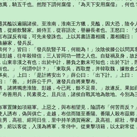
數萬，騎五千也。然陛下謂何腐儒，『為天下安用腐儒』，何也
其醢以遍賜諸侯。至淮南，淮南王方獵，見醢，因大恐，陰令
，從姬飲醫家。姬侍王，從容語次，譽赫長者也。王怒曰：「女
言布謀反有端，可先未發誅也。上以其書語蕭相國，蕭相國曰：
族赫家，發兵反。
何？」皆曰：「發兵阬豎子耳，何能為！」汝陰侯滕公以問其客
殺彭越，往年殺韓信，三人皆同功一體之人也。自疑禍及身，故
，山東非漢之有也；出於中計，勝負之數未可知也；出於下計，
有也。」「何謂中計？」「東取吳，西取楚，并韓取魏，據敖倉
事矣。」上曰：「是計將安出？」薛公曰：「出下計。」上曰：
曰：「善。」封薛公千戶。遂發兵自將東擊布。
，諸將獨患淮陰、彭越，今已死，餘不足畏。」故遂反。果如薛
「布善用兵，民素畏之。且兵法，諸侯自戰其地為散地。今別為
軍置陳如項籍軍。上惡之，與布相望見，隃謂布「何苦而反？」
使人誘布，偽與俱亡，走越，布信而隨至番陽。番陽人殺布茲鄉
男，高祖、綰同日生，里中持羊酒賀兩家。及高祖、綰壯，學書
沛，綰以客從，入漢為將軍，常侍中。從東擊項籍，以太尉常從