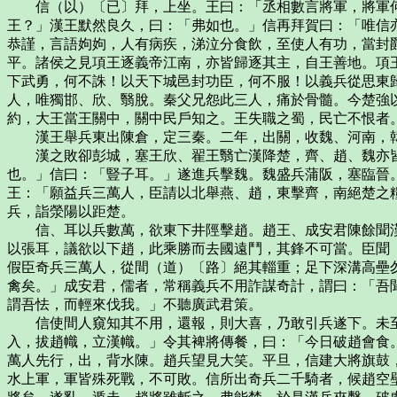
信（以）〔已〕拜，上坐。王曰：「丞相數言將軍，將軍何
王？」漢王默然良久，曰：「弗如也。」信再拜賀曰：「唯信
恭謹，言語姁姁，人有病疾，涕泣分食飲，至使人有功，當封
平。諸侯之見項王逐義帝江南，亦皆歸逐其主，自王善地。項
下武勇，何不誅！以天下城邑封功臣，何不服！以義兵從思東
人，唯獨邯、欣、翳脫。秦父兄怨此三人，痛於骨髓。今楚強
約，大王當王關中，關中民戶知之。王失職之蜀，民亡不恨者
漢王舉兵東出陳倉，定三秦。二年，出關，收魏、河南，韓
漢之敗卻彭城，塞王欣、翟王翳亡漢降楚，齊、趙、魏亦皆
也。」信曰：「豎子耳。」遂進兵擊魏。魏盛兵蒲阪，塞臨晉
王：「願益兵三萬人，臣請以北舉燕、趙，東擊齊，南絕楚之
兵，詣滎陽以距楚。
信、耳以兵數萬，欲東下井陘擊趙。趙王、成安君陳餘聞漢
以張耳，議欲以下趙，此乘勝而去國遠鬥，其鋒不可當。臣聞
假臣奇兵三萬人，從間（道）〔路〕絕其輜重；足下深溝高壘
禽矣。」成安君，儒者，常稱義兵不用詐謀奇計，謂曰：「吾
謂吾怯，而輕來伐我。」不聽廣武君策。
信使間人窺知其不用，還報，則大喜，乃敢引兵遂下。未至
入，拔趙幟，立漢幟。」令其裨將傳餐，曰：「今日破趙會食
萬人先行，出，背水陳。趙兵望見大笑。平旦，信建大將旗鼓
水上軍，軍皆殊死戰，不可敗。信所出奇兵二千騎者，候趙空