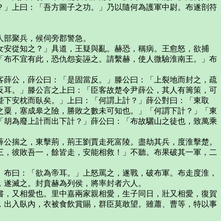
？」上曰：「吾方圖子之功。」乃以隨何為護軍中尉。布遂剖符
人部聚兵，候伺旁郡警急。
安從知之？」具道，王疑與亂。赫恐，稱病。王愈怒，欲捕
「布不宜有此，恐仇怨妄誣之。請繫赫，使人微驗淮南王。」布
薛公，薛公曰：「是固當反。」滕公曰：「上裂地而封之，疏
反耳。」滕公言之上曰：「臣客故楚令尹薛公，其人有籌策，可
陛下安枕而臥矣。」上曰：「何謂上計？」薛公對曰：「東取
之粟，塞成皋之險，勝敗之數未可知也。」「何謂下計？」「東
「胡為廢上計而出下計？」薛公曰：「布故驪山之徒也，致萬乘
公揣之，東擊荊，荊王劉賈走死富陵。盡劫其兵，度淮擊楚。
三，彼敗吾一，餘皆走，安能相救！」不聽。布果破其一軍，二
布曰：「欲為帝耳。」上怒罵之，遂戰，破布軍。布走度淮，
，遂滅之。封賁赫為列侯，將率封者六人。
，又相愛也。里中嘉兩家親相愛，生子同日，壯又相愛，復賀
，出入臥內，衣被食飲賞賜，群臣莫敢望。雖蕭、曹等，特以事