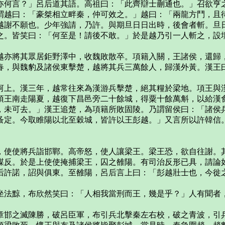
何言？」呂后道其語。高祖曰：「此齊辯士蒯通也。」召欲亨
越曰：「豪桀相立畔秦，仲可效之。」越曰：「兩龍方鬥，且
謝不願也。少年強請，乃許。與期旦日日出時，後會者斬。旦日
之。皆笑曰：「何至是！請後不敢。」於是越乃引一人斬之，設
亦將其眾居鉅野澤中，收魏敗散卒。項籍入關，王諸侯，還歸，
春，與魏豹及諸侯東擊楚，越將其兵三萬餘人，歸漢外黃。漢王
上。漢三年，越常往來為漢游兵擊楚，絕其糧於梁地。項王與漢
項王南走陽夏，越復下昌邑旁二十餘城，得粟十餘萬斛，以給漢
未可去。」漢王追楚，為項籍所敗固陵。乃謂留侯曰：「諸侯兵
蚤定。今取睢陽以北至穀城，皆許以王彭越。」又言所以許韓信
使使將兵詣邯鄲。高帝怒，使人讓梁王。梁王恐，欲自往謝。其
謀反。於是上使使掩捕梁王，囚之雒陽。有司治反形已具，請論
后許諾，詔與俱東。至雒陽，呂后言上曰：「彭越壯士也，今徙
法黥，布欣然笑曰：「人相我當刑而王，幾是乎？」人有聞者，
邯之滅陳勝，破呂臣軍，布引兵北擊秦左右校，破之青波，引兵