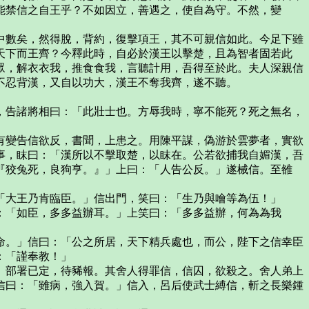
能禁信之自王乎？不如因立，善遇之，使自為守。不然，變
數矣，然得脫，背約，復擊項王，其不可親信如此。今足下雖
天下而王齊？今釋此時，自必於漢王以擊楚，且為智者固若此
眾，解衣衣我，推食食我，言聽計用，吾得至於此。夫人深親信
不忍背漢，又自以功大，漢王不奪我齊，遂不聽。
告諸將相曰：「此壯士也。方辱我時，寧不能死？死之無名，
變告信欲反，書聞，上患之。用陳平謀，偽游於雲夢者，實欲
事，眜曰：「漢所以不擊取楚，以眜在。公若欲捕我自媚漢，吾
『狡兔死，良狗亨。』」上曰：「人告公反。」遂械信。至雒
大王乃肯臨臣。」信出門，笑曰：「生乃與噲等為伍！」
「如臣，多多益辦耳。」上笑曰：「多多益辦，何為為我
。」信曰：「公之所居，天下精兵處也，而公，陛下之信幸臣
：「謹奉教！」
部署已定，待豨報。其舍人得罪信，信囚，欲殺之。舍人弟上
信曰：「雖病，強入賀。」信入，呂后使武士縛信，斬之長樂鍾