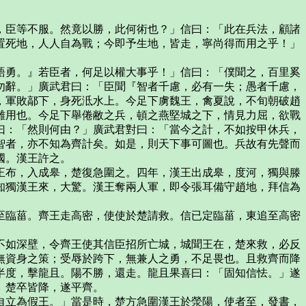
臣等不服。然竟以勝，此何術也？」信曰：「此在兵法，顧諸
置死地，人人自為戰；今即予生地，皆走，寧尚得而用之乎！」
勇。』若臣者，何足以權大事乎！」信曰：「僕聞之，百里奚
勿辭。」廣武君曰：「臣聞『智者千慮，必有一失；愚者千慮，
，軍敗鄗下，身死泜水上。今足下虜魏王，禽夏說，不旬朝破趙
難用也。今足下舉倦敝之兵，頓之燕堅城之下，情見力屈，欲戰
曰：「然則何由？」廣武君對曰：「當今之計，不如按甲休兵，
智者，亦不知為齊計矣。如是，則天下事可圖也。兵故有先聲而
國。漢王許之。
布，入成皋，楚復急圍之。四年，漢王出成皋，度河，獨與滕
知獨漢王來，大驚。漢王奪兩人軍，即令張耳備守趙地，拜信為
臨菑。齊王走高密，使使於楚請救。信已定臨菑，東追至高密
如深壁，令齊王使其信臣招所亡城，城聞王在，楚來救，必反
無資身之策；受辱於跨下，無兼人之勇，不足畏也。且救齊而降
半度，擊龍且。陽不勝，還走。龍且果喜曰：「固知信怯。」遂
。楚卒皆降，遂平齊。
立為假王。」當是時，楚方急圍漢王於滎陽，使者至，發書，