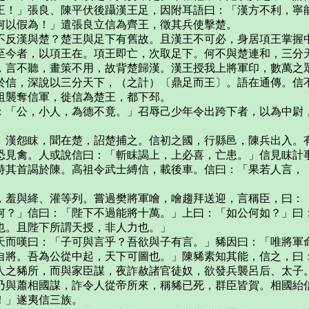
王！」張良、陳平伏後躡漢王足，因附耳語曰：「漢方不利，寧
何以假為！」遣張良立信為齊王，徵其兵使擊楚。
反漢與楚？楚王與足下有舊故。且漢王不可必，身居項王掌握中
至今者，以項王在。項王即亡，次取足下。何不與楚連和，三分
，言不聽，畫策不用，故背楚歸漢。漢王授我上將軍印，數萬之
於信，深說以三分天下，（之計）〔鼎足而王〕。語在通傳。信
襲奪信軍，徙信為楚王，都下邳。
「公，小人，為德不竟。」召辱己少年令出跨下者，以為中尉，
漢怨眜，聞在楚，詔楚捕之。信初之國，行縣邑，陳兵出入。有
恐見禽。人或說信曰：「斬眜謁上，上必喜，亡患。」信見眜計
持其首謁於陳。高祖令武士縛信，載後車。信曰：「果若人言，
羞與絳、灌等列。嘗過樊將軍噲，噲趨拜送迎，言稱臣，曰：「
？」信曰：「陛下不過能將十萬。」上曰：「如公何如？」曰：
也。且陛下所謂天授，非人力也。」
而嘆曰：「子可與言乎？吾欲與子有言。」豨因曰：「唯將軍命
自將。吾為公從中起，天下可圖也。」陳豨素知其能，信之，曰
之豨所，而與家臣謀，夜詐赦諸官徒奴，欲發兵襲呂后、太子。
乃與蕭相國謀，詐令人從帝所來，稱豨已死，群臣皆賀。相國紿
！」遂夷信三族。