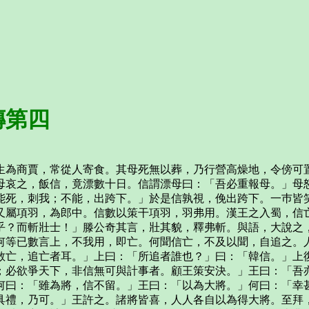
傳第四
商賈，常從人寄食。其母死無以葬，乃行營高燥地，令傍可置
母哀之，飯信，竟漂數十日。信謂漂母曰：「吾必重報母。」母
能死，刺我；不能，出跨下。」於是信孰視，俛出跨下。一巿皆
屬項羽，為郎中。信數以策干項羽，羽弗用。漢王之入蜀，信亡
乎？而斬壯士！」滕公奇其言，壯其貌，釋弗斬。與語，大說之
等已數言上，不我用，即亡。何聞信亡，不及以聞，自追之。人
敢亡，追亡者耳。」上曰：「所追者誰也？」曰：「韓信。」上
；必欲爭天下，非信無可與計事者。顧王策安決。」王曰：「吾
何曰：「雖為將，信不留。」王曰：「以為大將。」何曰：「幸
具禮，乃可。」王許之。諸將皆喜，人人各自以為得大將。至拜