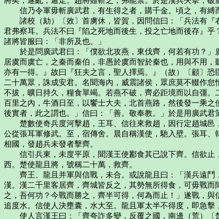
將矣，遂亂，遁走。趙將雖斬之，弗能禁。於是漢兵夾擊，破
信乃令軍毋斬廣武君，有生得之者，購千金。頃之，有縛而
諸校（劾）〔效〕首虜休，皆賀，因問信曰：「兵法有『右
君弗察耳。兵法不曰『陷之死地而後生，投之亡地而後存』乎
諸將皆服曰：「非所及也。」
於是問廣武君曰：「僕欲北攻燕，東伐齊，何若有功？」廣
居虞而虞亡，之秦而秦伯，非愚於虞而智於秦也，用與不用，
亦有一得。』故曰『狂夫之言，聖人擇焉。』（故）〔顧〕恐
二十萬眾，誅成安君。名聞海內，威震諸侯，眾庶莫不輟作怠
不拔，曠日持久，糧食單竭。若燕不破，齊必距境而以自彊。
百里之內，牛酒日至，以饗士大夫，北首燕路，然後發一乘之
後實者，此之謂也。」信曰：「善。敬奉教。」於是用廣武君
楚數使奇兵度河擊趙，王耳、信往來救趙，因行定趙城邑，
公從張耳軍修武。至，宿傳舍。晨自稱漢使，馳入壁。張耳、
相國，發趙兵未發者擊齊。
信引兵東，未度平原，聞漢王使酈食其已說下齊。信欲止，
西。楚使龍且將，號稱二十萬，救齊。
齊王、龍且并軍與信戰，未合。或說龍且曰：「漢兵遠鬥，
漢。漢二千里客居齊，齊城皆反之，其勢無所得食，可毋戰而
之，吾何功？今戰而勝之，齊半可得，何為而止！」遂戰，與
追度水。信使人決壅囊，水大至。龍且軍太半不得度，即急擊
使人言漢王曰：「齊夸詐多變，反覆之國，南邊（荒）〔楚