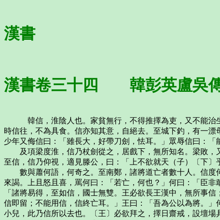
漢書
漢書卷三十四 韓彭英盧吳
韓信，淮陰人也。家貧無行，不得推擇為吏，又不能治生為
時信往，不為具食。信亦知其意，自絕去。至城下釣，有一漂
少年又侮信曰：「雖長大，好帶刀劍，怯耳。」眾辱信曰：「
及項梁度淮，信乃杖劍從之，居戲下，無所知名。梁敗，又
至信，信乃仰視，適見滕公，曰：「上不欲就天（子）〔下〕
數與蕭何語，何奇之。至南鄭，諸將道亡者數十人。信度何
來謁。上且怒且喜，罵何曰：「若亡，何也？」何曰：「臣非
「諸將易得，至如信，國士無雙。王必欲長王漢中，無所事信
信即留；不能用信，信終亡耳。」王曰：「吾為公以為將。」
小兒，此乃信所以去也。〔王〕必欲拜之，擇日齋戒，設壇場