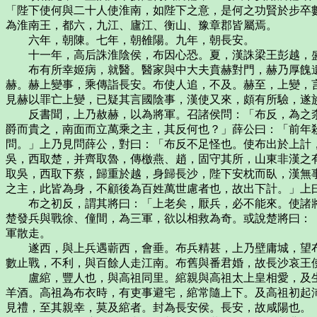
「陛下使何與二十人使淮南，如陛下之意，是何之功賢於步卒
為淮南王，都六，九江、廬江、衡山、豫章郡皆屬焉。
六年，朝陳。七年，朝雒陽。九年，朝長安。
十一年，高后誅淮陰侯，布因心恐。夏，漢誅梁王彭越，盛
布有所幸姬病，就醫。醫家與中大夫賁赫對門，赫乃厚餽遺
赫。赫上變事，乘傳詣長安。布使人追，不及。赫至，上變，
見赫以罪亡上變，已疑其言國陰事，漢使又來，頗有所驗，遂
反書聞，上乃赦赫，以為將軍。召諸侯問：「布反，為之柰
爵而貴之，南面而立萬乘之主，其反何也？」薛公曰：「前年
問。」上乃見問薛公，對曰：「布反不足怪也。使布出於上計
吳，西取楚，并齊取魯，傳檄燕、趙，固守其所，山東非漢之
取吳，西取下蔡，歸重於越，身歸長沙，陛下安枕而臥，漢無
之主，此皆為身，不顧後為百姓萬世慮者也，故出下計。」上
布之初反，謂其將曰：「上老矣，厭兵，必不能來。使諸將
楚發兵與戰徐、僮間，為三軍，欲以相救為奇。或說楚將曰：
軍散走。
遂西，與上兵遇蘄西，會垂。布兵精甚，上乃壁庸城，望布
數止戰，不利，與百餘人走江南。布舊與番君婚，故長沙哀王
盧綰，豐人也，與高祖同里。綰親與高祖太上皇相愛，及生
羊酒。高祖為布衣時，有吏事避宅，綰常隨上下。及高祖初起
見禮，至其親幸，莫及綰者。封為長安侯。長安，故咸陽也。