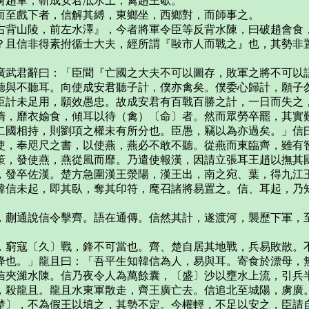
虜趙軍，斬成安君泜水上，禽趙王歇。
至戲下者，信解其縛，東鄉坐，西鄉對，而師事之。
背山陵，前左水澤』，今者將軍令臣等反背水陳，曰破趙會食，
？且信非得素拊循士大夫，經所謂『敺市人而戰之』也，其勢非
武君辭曰：「臣聞『亡國之大夫不可以圖存，敗軍之將不可以語
聽與不聽耳。向使成安君聽子計，僕亦禽矣。僕委心歸計，願子
臣計未足用，願效愚忠。故成安君有百戰百勝之計，一日而失之
惰，靡衣媮食，傾耳以待（禽）〔命〕者。然而眾勞卒罷，其實
二國相持，則劉項之權未有所分也。臣愚，竊以為亦過矣。」信
使，奉咫尺之書，以使燕，燕必不敢不聽。從燕而東臨齊，雖有
策，發使燕，燕從風而靡。乃遣使報漢，因請立張耳王趙以撫其
發卒佐漢。楚方急圍漢王滎陽，漢王出，南之宛、葉，得九江王
韓信未起，即其臥，奪其印符，麾召諸將易置之。信、耳起，乃
蒯通說信令擊齊。語在通傳。信然其計，遂渡河，襲歷下軍，至
窮寇〔久〕戰，鋒不可當也。齊、楚自居其地戰，兵易敗散。不
降也。」龍且曰：「吾平生知韓信為人，易與耳。寄食於漂母，
信夾濰水陳。信乃夜令人為萬餘囊，〔盛〕沙以壅水上流，引兵
，殺龍且。龍且水東軍散走，齊王廣亡去。信追北至城陽，虜廣
〕，不為假王以填之，其勢不定。今權輕，不足以安之，臣請自