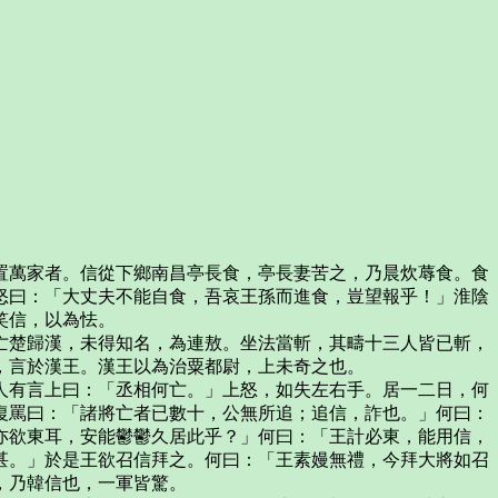
萬家者。信從下鄉南昌亭長食，亭長妻苦之，乃晨炊蓐食。食
怒曰：「大丈夫不能自食，吾哀王孫而進食，豈望報乎！」淮陰
笑信，以為怯。
楚歸漢，未得知名，為連敖。坐法當斬，其疇十三人皆已斬，
，言於漢王。漢王以為治粟都尉，上未奇之也。
有言上曰：「丞相何亡。」上怒，如失左右手。居一二日，何
復罵曰：「諸將亡者已數十，公無所追；追信，詐也。」何曰：
亦欲東耳，安能鬱鬱久居此乎？」何曰：「王計必東，能用信，
甚。」於是王欲召信拜之。何曰：「王素嫚無禮，今拜大將如召
，乃韓信也，一軍皆驚。