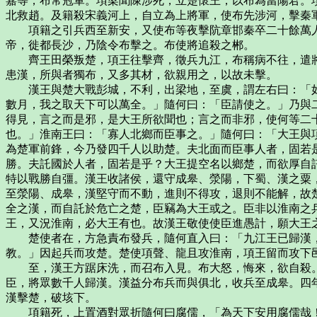
嘉等，布常冠軍。項梁聞陳涉死，立楚懷王，以布為當陽君。
北救趙。及籍殺宋義河上，自立為上將軍，使布先涉河，擊秦
項籍之引兵西至新安，又使布等夜擊阬章邯秦卒二十餘萬人
帝，徙都長沙，乃陰令布擊之。布使將追殺之郴。
齊王田榮叛楚，項王往擊齊，徵兵九江，布稱病不往，遣將
患漢，所與者獨布，又多其材，欲親用之，以故未擊。
漢王與楚大戰彭城，不利，出梁地，至虞，謂左右曰：「如
數月，我之取天下可以萬全。」隨何曰：「臣請使之。」乃與
得見，言之而是邪，是大王所欲聞也；言之而非邪，使何等二
也。」淮南王曰：「寡人北鄉而臣事之。」隨何曰：「大王與
為楚軍前鋒，今乃發四千人以助楚。夫北面而臣事人者，固若
勝。夫託國於人者，固若是乎？大王提空名以鄉楚，而欲厚自
特以戰勝自彊。漢王收諸侯，還守成皋、滎陽，下蜀、漢之粟
至滎陽、成皋，漢堅守而不動，進則不得攻，退則不能解，故
全之漢，而自託於危亡之楚，臣竊為大王或之。臣非以淮南之
王，又況淮南，必大王有也。故漢王敬使使臣進愚計，願大王
楚使者在，方急責布發兵，隨何直入曰：「九江王已歸漢，
教。」因起兵而攻楚。楚使項聲、龍且攻淮南，項王留而攻下
至，漢王方踞床洗，而召布入見。布大怒，悔來，欲自殺。
臣，將眾數千人歸漢。漢益分布兵而與俱北，收兵至成皋。四
漢擊楚，破垓下。
項籍死，上置酒對眾折隨何曰腐儒，「為天下安用腐儒哉！