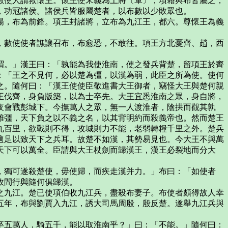
數使人請救懷王。懷王使宋義為上將〔軍〕，項籍與布皆屬之，
，功冠諸侯。諸侯兵皆服屬楚者，以布數以少敗眾也。
，布為前鋒。項王封諸將，立布為九江王，都六。尊懷王為義
數使使者譙讓召布，布愈恐，不敢往。項王方北憂齊、趙，西
。」漢王曰：「孰能為我使淮南，使之發兵背楚，留項王於齊
：「王之不見何，必以楚為彊，以漢為弱，此臣之所為使。使何
之。隨何曰：「漢王使使臣敬進書大王御者，竊怪大王與楚何親
王伐齊，身負版築，以為士卒先。大王宜悉淮南之眾，身自將，
夜會戰彭城下。今撫萬人之眾，無一人渡淮者，陰拱而觀其孰
雖彊，天下負之以不義之名，以其背明約而殺義帝也。然而楚王
九百里，欲戰則不得，攻城則力不能，老弱轉糧千里之外。楚兵
適足以致天下之兵耳。故楚不如漢，其勢易見也。今大王不與萬
天下可以萬全。臣請與大王杖劍而歸漢王，漢王必裂地而分大
獨可遂殺楚使，毋使歸，而疾走漢并力。」布曰：「如使者
故間行與隨何俱歸漢。
九江。楚已使項伯收九江兵，盡殺布妻子。布使者頗得故人幸
五年，布與劉賈入九江，誘大司馬周殷，殷反楚。遂舉九江兵與
五萬人，騎五千，能以取淮南乎？」曰：「不能。」隨何曰：