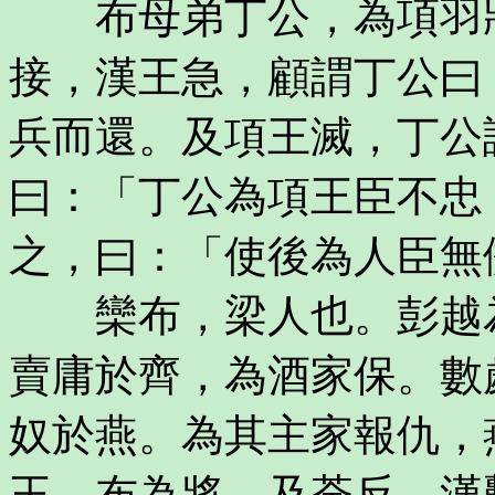
布母弟丁公，為項羽將
接，漢王急，顧謂丁公曰
兵而還。及項王滅，丁公
曰：「丁公為項王臣不忠
之，曰：「使後為人臣無
欒布，梁人也。彭越為
賣庸於齊，為酒家保。數
奴於燕。為其主家報仇，
王，布為將。及荼反，漢