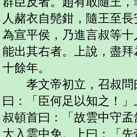
群臣反者。趙有敢隨王，
人赭衣自髡鉗，隨王至長
為宣平侯，乃進言叔等十
能出其右者。上說，盡拜
十餘年。
孝文帝初立，召叔問曰
曰：「臣何足以知之！」
叔頓首曰：「故雲中守孟
大入雲中免。上曰：「先