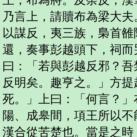
乃言上，請贖布為梁大夫
以謀反，夷三族，梟首雒
還，奏事彭越頭下，祠而
曰：「若與彭越反邪？吾
反明矣。趣亨之。」方提
死。」上曰：「何言？」
陽、成皋間，項王所以不
漢合從苦楚也。當是之時