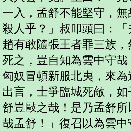
一入，孟舒不能堅守，無
殺人乎？」叔叩頭曰：「
趙有敢隨張王者罪三族，
死之，豈自知為雲中守哉
匈奴冒頓新服北夷，來為
出言，士爭臨城死敵，如
舒豈敺之哉！是乃孟舒所
哉孟舒！」復召以為雲中