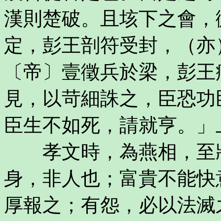
漢則楚破。且垓下之會，
定，彭王剖符受封，（亦
〔帝〕壹徵兵於梁，彭王
見，以苛細誅之，臣恐功
臣生不如死，請就亨。」
孝文時，為燕相，至將
身，非人也；富貴不能快
厚報之；有怨，必以法滅