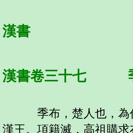
漢書
漢書卷三十七 季
季布，楚人也，為任
漢王。項籍滅，高祖購求