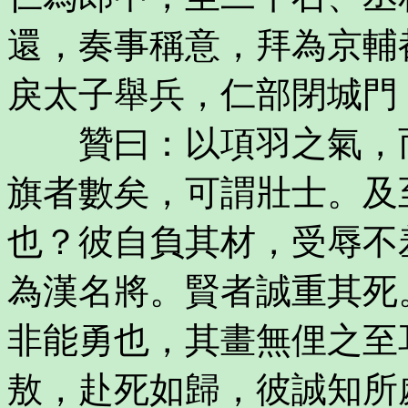
還，奏事稱意，拜為京輔
戾太子舉兵，仁部閉城門
贊曰：以項羽之氣，而
旗者數矣，可謂壯士。及
也？彼自負其材，受辱不
為漢名將。賢者誠重其死
非能勇也，其畫無俚之至
敖，赴死如歸，彼誠知所