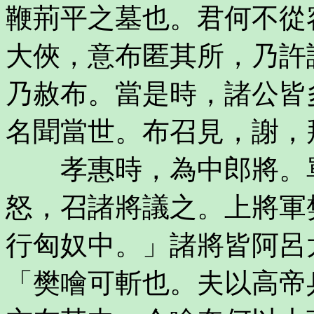
鞭荊平之墓也。君何不從
大俠，意布匿其所，乃許
乃赦布。當是時，諸公皆
名聞當世。布召見，謝，
孝惠時，為中郎將。單
怒，召諸將議之。上將軍
行匈奴中。」諸將皆阿呂
「樊噲可斬也。夫以高帝