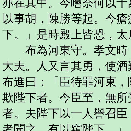
亦在其中。今噲奈何以十
以事胡，陳勝等起。今瘡
下。」是時殿上皆恐，太
布為河東守。孝文時，
大夫。人又言其勇，使酒
布進曰：「臣待罪河東，
欺陛下者。今臣至，無所
者。夫陛下以一人譽召臣
者聞之，有以窺陛下。」