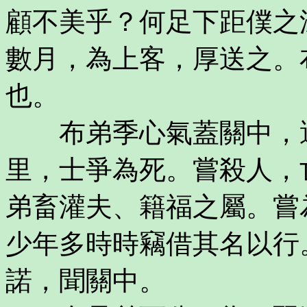
顧不美乎？何足下距僕之
數月，為上客，厚送之。
也。
布弟季心氣蓋關中，遇
里，士爭為死。嘗殺人，
弟畜灌夫、籍福之屬。嘗
少年多時時竊借其名以行
諾，聞關中。