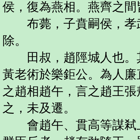
侯，復為燕相。燕齊之間
布薨，子賁嗣侯，孝武
除。
田叔，趙陘城人也。其
黃老術於樂鉅公。為人廉
之趙相趙午，言之趙王張
之，未及遷。
會趙午、貫高等謀弒上