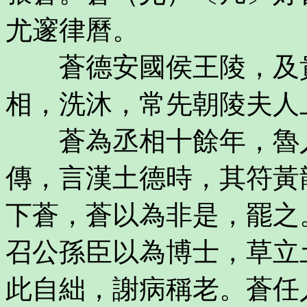
尤邃律曆。
蒼德安國侯王陵，及貴
相，洗沐，常先朝陵夫人
蒼為丞相十餘年，魯人
傳，言漢土德時，其符黃
下蒼，蒼以為非是，罷之
召公孫臣以為博士，草立
此自絀，謝病稱老。蒼任