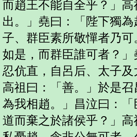
而趙王不能自全乎？」高
出。」堯曰：「陛下獨為
子、群臣素所敬憚者乃可
如是，而群臣誰可者？」
忍伉直，自呂后、太子及
高祖曰：「善。」於是召
為我相趙。」昌泣曰：「
道而棄之於諸侯乎？」高
私憂趙，念非公無可者。