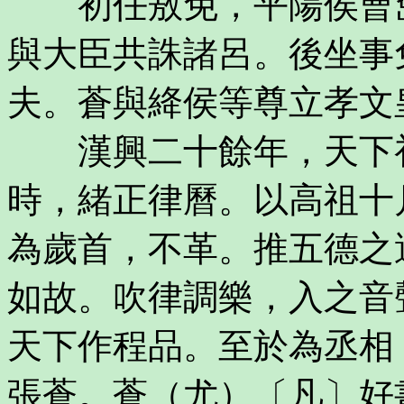
初任敖免，平陽侯曹窋
與大臣共誅諸呂。後坐事
夫。蒼與絳侯等尊立孝文
漢興二十餘年，天下初
時，緒正律曆。以高祖十
為歲首，不革。推五德之
如故。吹律調樂，入之音
天下作程品。至於為丞相
張蒼。蒼（尤）〔凡〕好