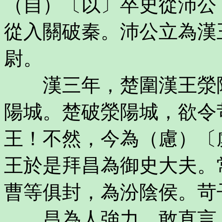
（自）〔以〕卒史從沛公
從入關破秦。沛公立為漢
尉。
漢三年，楚圍漢王滎陽
陽城。楚破滎陽城，欲令
王！不然，今為（慮）〔
王於是拜昌為御史大夫。
曹等俱封，為汾陰侯。苛
昌為人強力，敢直言，