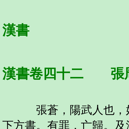
漢書
漢書卷四十二 張
張蒼，陽武人也，好
下方書。有罪，亡歸。及