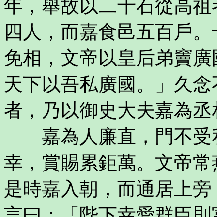
年，舉故以二千石從高祖
四人，而嘉食邑五百戶。
免相，文帝以皇后弟竇廣
天下以吾私廣國。」久念
者，乃以御史大夫嘉為丞
嘉為人廉直，門不受私
幸，賞賜累鉅萬。文帝常
是時嘉入朝，而通居上旁
言曰：「陛下幸愛群臣則