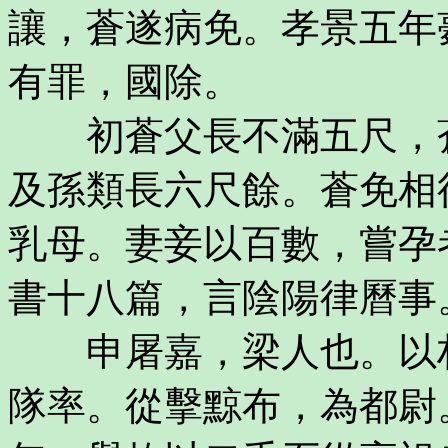
讓，蒼遂病免。孝景五年
有罪，國除。
初蒼父長不滿五尺，蒼
及孫類長六尺餘。蒼免相
乳母。妻妾以百數，嘗孕
書十八篇，言陰陽律曆事
申屠嘉，梁人也。以材
隊率。從擊黥布，為都尉