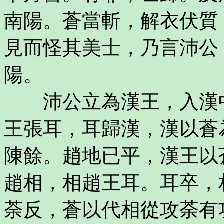
南陽。蒼當斬，解衣伏質
見而怪其美士，乃言沛公
陽。
沛公立為漢王，入漢中
王張耳，耳歸漢，漢以蒼
陳餘。趙地已平，漢王以
趙相，相趙王耳。耳卒，
荼反，蒼以代相從攻荼有