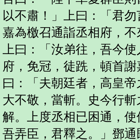
以不肅！」上曰：「君勿
嘉為檄召通詣丞相府，不
上曰：「汝弟往，吾今使
府，免冠，徒跣，頓首謝
曰：「夫朝廷者，高皇帝
大不敬，當斬。史今行斬
解。上度丞相已困通，使
吾弄臣，君釋之。」鄧通