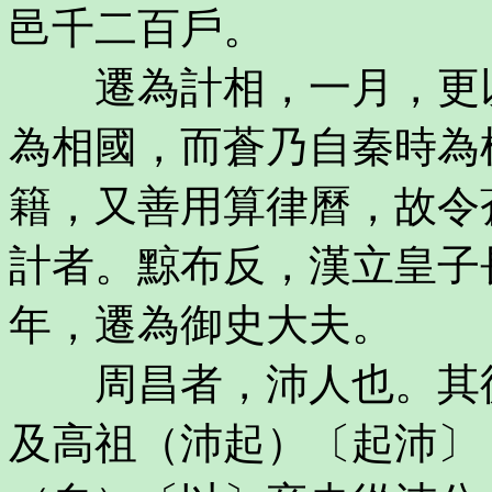
邑千二百戶。
遷為計相，一月，更以
為相國，而蒼乃自秦時為
籍，又善用算律曆，故令
計者。黥布反，漢立皇子
年，遷為御史大夫。
周昌者，沛人也。其從
及高祖（沛起）〔起沛〕