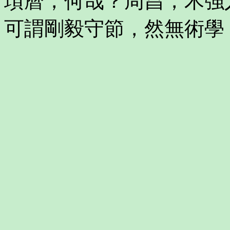
頊曆，何哉？周昌，木強
可謂剛毅守節，然無術學