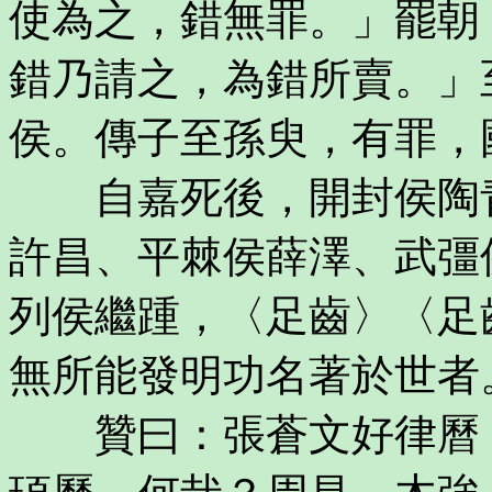
使為之，錯無罪。」罷朝
錯乃請之，為錯所賣。」
侯。傳子至孫臾，有罪，
自嘉死後，開封侯陶青
許昌、平棘侯薛澤、武彊
列侯繼踵，〈足齒〉〈足
無所能發明功名著於世者
贊曰：張蒼文好律曆，