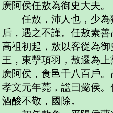
廣阿侯任敖為御史大夫。
任敖，沛人也，少為獄
后，遇之不謹。任敖素善
高祖初起，敖以客從為御
王，東擊項羽，敖遷為上
廣阿侯，食邑千八百戶。
孝文元年薨，諡曰懿侯。
酒酸不敬，國除。