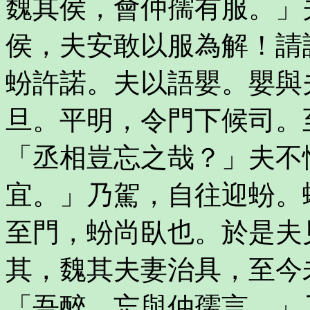
魏其侯，會仲孺有服。」
侯，夫安敢以服為解！請
蚡許諾。夫以語嬰。嬰與
旦。平明，令門下候司。
「丞相豈忘之哉？」夫不
宜。」乃駕，自往迎蚡。
至門，蚡尚臥也。於是夫
其，魏其夫妻治具，至今
「吾醉，忘與仲孺言。」