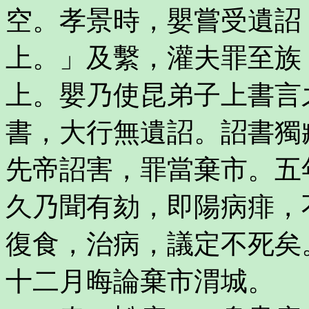
空。孝景時，嬰嘗受遺詔
上。」及繫，灌夫罪至族
上。嬰乃使昆弟子上書言
書，大行無遺詔。詔書獨
先帝詔害，罪當棄市。五
久乃聞有劾，即陽病痱，
復食，治病，議定不死矣
十二月晦論棄市渭城。