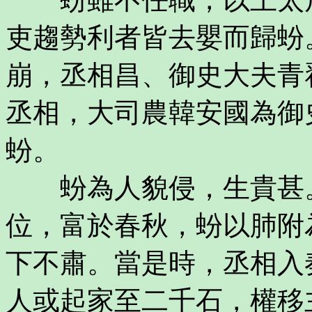
吏趨勢利者皆去嬰而歸蚡
崩，丞相昌、御史大夫青
丞相，大司農韓安國為御
蚡。
蚡為人貌侵，生貴甚。
位，富於春秋，蚡以肺附
下不肅。當是時，丞相入
人或起家至二千石，權移