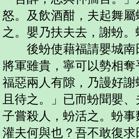
怒。及飲酒酣，夫起舞屬
之。嬰乃扶夫去，謝蚡。
後蚡使藉福請嬰城南田
將軍雖貴，寧可以勢相奪
福惡兩人有隙，乃謾好謝
且待之。」已而蚡聞嬰、
子嘗殺人，蚡活之。蚡事
灌夫何與也？吾不敢復求