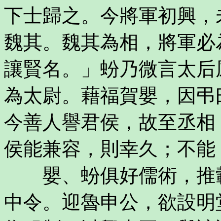
下士歸之。今將軍初興，
魏其。魏其為相，將軍必
讓賢名。」蚡乃微言太后
為太尉。藉福賀嬰，因弔
今善人譽君侯，故至丞相
侯能兼容，則幸久；不能
嬰、蚡俱好儒術，推轂
中令。迎魯申公，欲設明