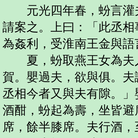
元光四年春，蚡言灌夫
請案之。上曰：「此丞相
為姦利，受淮南王金與語
夏，蚡取燕王女為夫人
賀。嬰過夫，欲與俱。夫
丞相今者又與夫有隙。」
酒酣，蚡起為壽，坐皆避
席，餘半膝席。夫行酒，