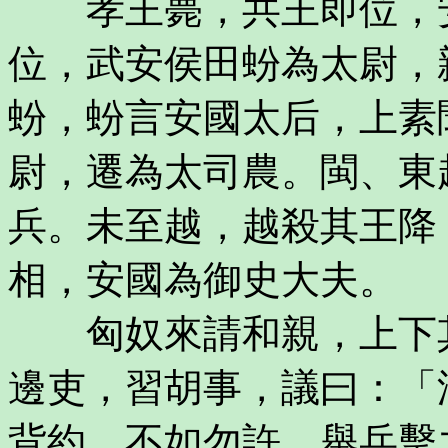
孝王薨，共王即位，安
位，武安侯田蚡為太尉，
蚡，蚡言安國太后，上素
尉，遷為太司農。閩、東
兵。未至越，越殺其王降
相，安國為御史大夫。
匈奴來請和親，上下其
邊吏，習胡事，議曰：「
背約。不如勿許，舉兵擊