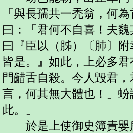
「與長孺共一禿翁，何為
曰：「君何不自喜！夫魏
曰『臣以（胏）〔肺〕附
皆是。』如此，上必多君
門齰舌自殺。今人毀君，
言，何其無大體也！」蚡
此。」
於是上使御史簿責嬰所