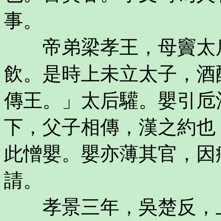
事。
帝弟梁孝王，母竇太后
飲。是時上未立太子，酒
傳王。」太后驩。嬰引卮
下，父子相傳，漢之約也
此憎嬰。嬰亦薄其官，因
請。
孝景三年，吳楚反，上