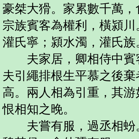
豪桀大猾。家累數千萬，
宗族賓客為權利，橫潁川
灌氏寧；潁水濁，灌氏族
夫家居，卿相侍中賓客
夫引繩排根生平慕之後棄
高。兩人相為引重，其游
恨相知之晚。
夫嘗有服，過丞相蚡。