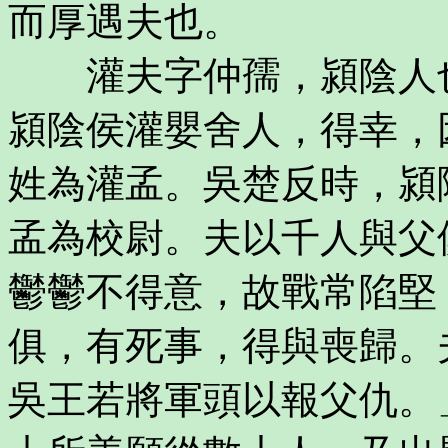
而厚遇夫也。
灌夫字仲孺，潁陰人也
潁陰侯灌嬰舍人，得幸，
姓為灌孟。吳楚反時，潁
孟為校尉。夫以千人與父
鬱鬱不得意，故戰常陷堅
俱，有死事，得與喪歸。
吳王若將軍頭以報父仇。