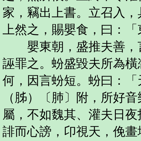
家，竊出上書。立召入，
上然之，賜嬰食，曰：「
嬰東朝，盛推夫善，言
誣罪之。蚡盛毀夫所為橫
何，因言蚡短。蚡曰：「
（胏）〔肺〕附，所好音
屬，不如魏其、灌夫日夜
誹而心謗，卬視天，俛畫