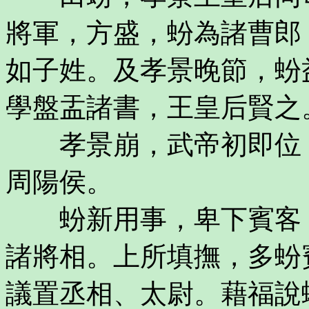
將軍，方盛，蚡為諸曹郎
如子姓。及孝景晚節，蚡
學盤盂諸書，王皇后賢之
孝景崩，武帝初即位，
周陽侯。
蚡新用事，卑下賓客，
諸將相。上所填撫，多蚡
議置丞相、太尉。藉福說