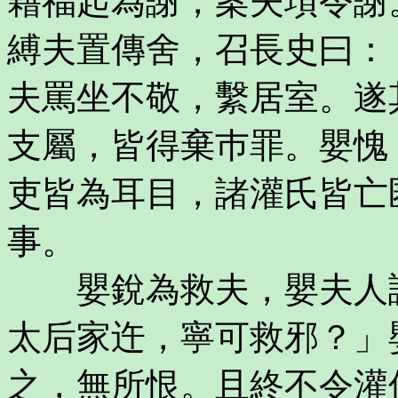
藉福起為謝，案夫項令謝
縛夫置傳舍，召長史曰：
夫罵坐不敬，繫居室。遂
支屬，皆得棄巿罪。嬰愧
吏皆為耳目，諸灌氏皆亡
事。
嬰銳為救夫，嬰夫人諫
太后家迕，寧可救邪？」
之，無所恨。且終不令灌