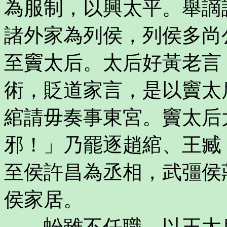
為服制，以興太平。舉謫
諸外家為列侯，列侯多尚
至竇太后。太后好黃老言
術，貶道家言，是以竇太
綰請毋奏事東宮。竇太后
邪！」乃罷逐趙綰、王臧
至侯許昌為丞相，武彊侯
侯家居。
蚡雖不任職，以王太后