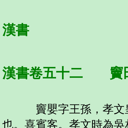
漢書
漢書卷五十二 竇
竇嬰字王孫，孝文皇
也。喜賓客。孝文時為吳