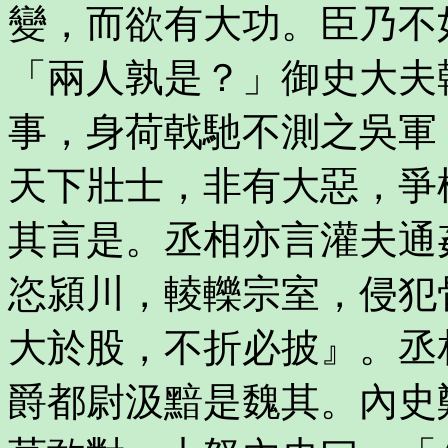
變，而欲有大功。臣乃不
「兩人孰是？」御史大夫
事，身荷戟馳不測之吳軍
天下壯士，非有大惡，爭
其言是。丞相亦言灌夫通
恣潁川，輘轢宗室，侵犯
大於股，不折必披』。丞
爵都尉汲黯是魏其。內史