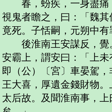
春，蚡疾，一身盡痛，
視鬼者瞻之，曰：「魏其
竟死。子恬嗣，元朔中有
後淮南王安謀反，覺。
安霸上，謂安曰：「上未
即（公）〔宮〕車晏駕，
王大喜，厚遺金錢財物。
太后故。及聞淮南事，上
矣。」