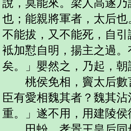
說，莫能來。梁人高遂乃
也；能親將軍者，太后也
不能拔，又不能死，自引
袛加懟自明，揚主之過。
矣。」嬰然之，乃起，朝
桃侯免相，竇太后數言
臣有愛相魏其者？魏其沾
重。」遂不用，用建陵侯
田蚡，孝景王皇后同母