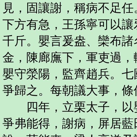
見，固讓謝，稱病不足任
下方有急，王孫寧可以讓
千斤。嬰言爰盎、欒布諸
金，陳廊廡下，軍吏過，
嬰守滎陽，監齊趙兵。七
爭歸之。每朝議大事，條
四年，立栗太子，以嬰
爭弗能得，謝病，屏居藍