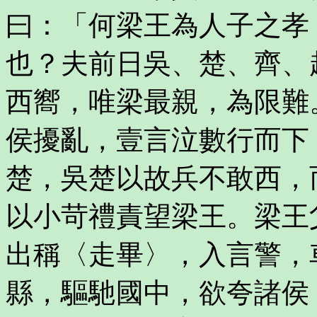
曰：「何梁王為人子之孝
也？夫前日吳、楚、齊、
西嚮，唯梁最親，為限難
侯擾亂，壹言泣數行而下
楚，吳楚以故兵不敢西，
以小苛禮責望梁王。梁王
出稱〈走畢〉，入言警，
縣，驅馳國中，欲夸諸侯