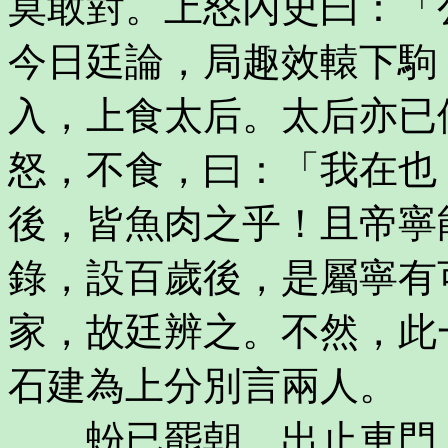
莫敢對。上怒內史曰：「
今日廷論，局趣效轅下駒
入，上食太后。太后亦已
怒，不食，曰：「我在也
後，皆魚肉之乎！且帝寧
錄，設百歲後，是屬寧有
家，故廷辨之。不然，此
石建為上分別言兩人。
蚡已罷朝，出止車門，