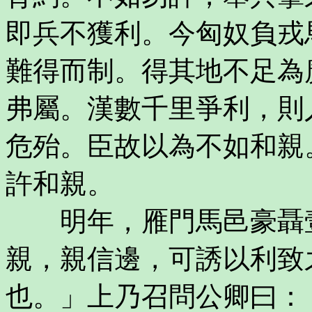
即兵不獲利。今匈奴負戎
難得而制。得其地不足為
弗屬。漢數千里爭利，則
危殆。臣故以為不如和親
許和親。
明年，雁門馬邑豪聶壹
親，親信邊，可誘以利致
也。」上乃召問公卿曰：