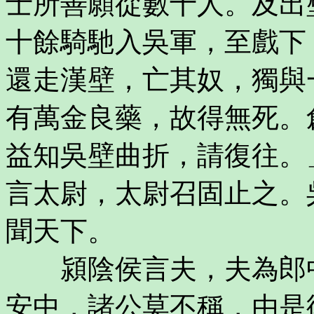
士所善願從數十人。及出
十餘騎馳入吳軍，至戲下
還走漢壁，亡其奴，獨與
有萬金良藥，故得無死。
益知吳壁曲折，請復往。
言太尉，太尉召固止之。
聞天下。
潁陰侯言夫，夫為郎中
安中，諸公莫不稱，由是