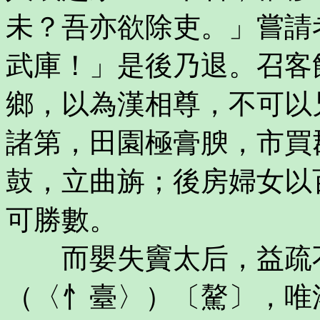
未？吾亦欲除吏。」嘗請
武庫！」是後乃退。召客
鄉，以為漢相尊，不可以
諸第，田園極膏腴，市買
鼓，立曲旃；後房婦女以
可勝數。
而嬰失竇太后，益疏不
（〈忄臺〉）〔驁〕，唯