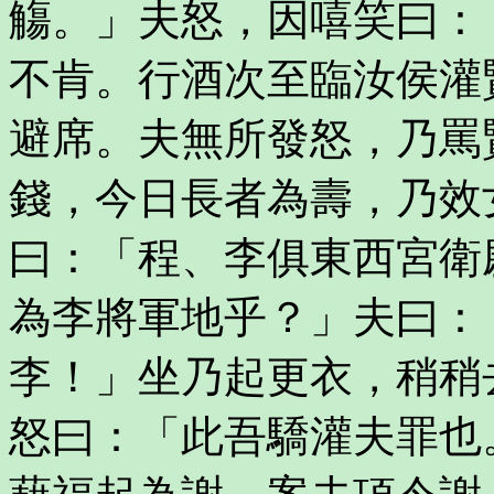
觴。」夫怒，因嘻笑曰：
不肯。行酒次至臨汝侯灌
避席。夫無所發怒，乃罵
錢，今日長者為壽，乃效
曰：「程、李俱東西宮衛
為李將軍地乎？」夫曰：
李！」坐乃起更衣，稍稍
怒曰：「此吾驕灌夫罪也