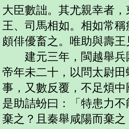
大臣數詘。其尤親幸者，
王、司馬相如。相如常稱
頗俳優畜之。唯助與壽王
建元三年，閩越舉兵圍
帝年未二十，以問太尉田
事，又數反覆，不足煩中
是助詰蚡曰：「特患力不
棄之？且秦舉咸陽而棄之