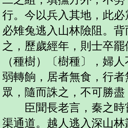
行。今以兵入其地，此必
必雉兔逃入山林險阻。背
之，歷歲經年，則士卒罷
（種樹）〔樹種〕，婦人
弱轉餉，居者無食，行者
眾，隨而誅之，不可勝盡
臣聞長老言，秦之時嘗
渠通道。越人逃入深山林