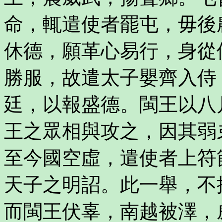
命，輒遣使者罷屯，毋後
休德，願革心易行，身從
勝服，故遣太子嬰齊入侍
廷，以報盛德。閩王以八
王之眾相與攻之，因其弱
至今國空虛，遣使者上符
天子之明詔。此一舉，不
而閩王伏辜，南越被澤，