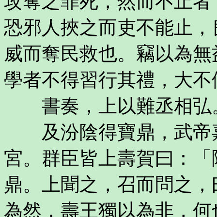
攻奪之罪死，然而不止者
恐邪人挾之而吏不能止，
威而奪民救也。竊以為無
學者不得習行其禮，大不
書奏，上以難丞相弘
及汾陰得寶鼎，武帝嘉
宮。群臣皆上壽賀曰：「
鼎。上聞之，召而問之，
為然，壽王獨以為非，何