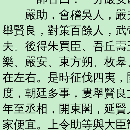
嚴助，會稽吳人，嚴夫
舉賢良，對策百餘人，武
夫。後得朱買臣、吾丘壽
樂、嚴安、東方朔、枚皋
在左右。是時征伐四夷，
度，朝廷多事，婁舉賢良
年至丞相，開東閣，延賢
家便宜。上令助等與大臣