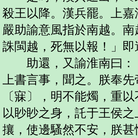
殺王以降。漢兵罷。上嘉
嚴助諭意風指於南越。南
誅閩越，死無以報！」即
助還，又諭淮南曰：「
上書言事，聞之。朕奉先
〔寐〕，明不能燭，重以
以眇眇之身，託于王侯之
攘，使邊騷然不安，朕甚