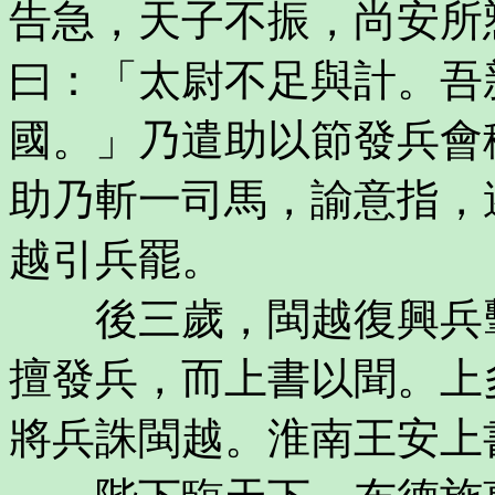
告急，天子不振，尚安所
曰：「太尉不足與計。吾
國。」乃遣助以節發兵會
助乃斬一司馬，諭意指，
越引兵罷。
後三歲，閩越復興兵擊
擅發兵，而上書以聞。上
將兵誅閩越。淮南王安上