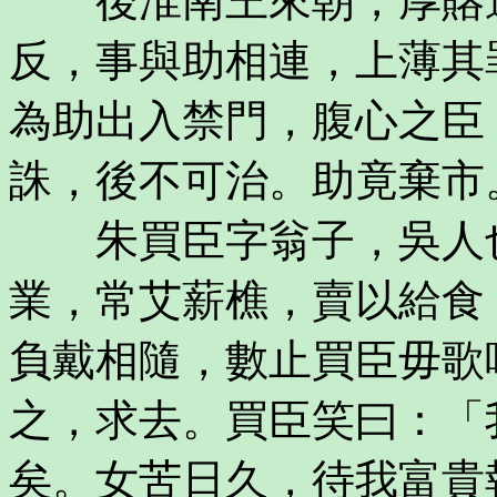
後淮南王來朝，厚賂遺
反，事與助相連，上薄其
為助出入禁門，腹心之臣
誅，後不可治。助竟棄市
朱買臣字翁子，吳人也
業，常艾薪樵，賣以給食
負戴相隨，數止買臣毋歌
之，求去。買臣笑曰：「
矣。女苦日久，待我富貴