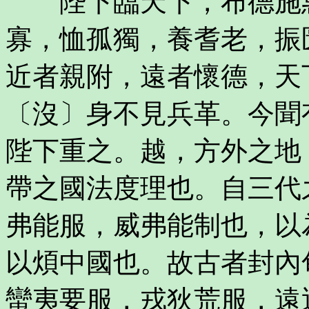
陛下臨天下，布德施惠
寡，恤孤獨，養耆老，振
近者親附，遠者懷德，天
〔沒〕身不見兵革。今聞
陛下重之。越，方外之地
帶之國法度理也。自三代
弗能服，威弗能制也，以
以煩中國也。故古者封內
蠻夷要服，戎狄荒服，遠