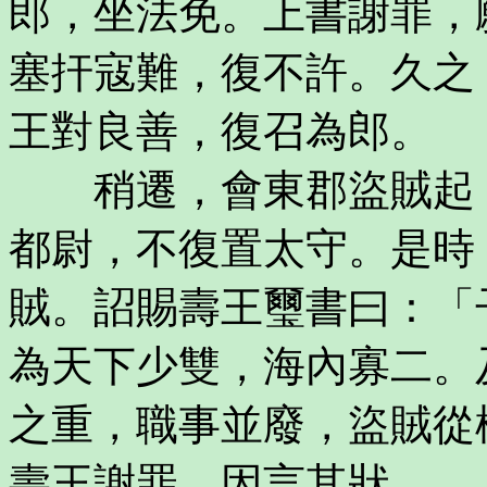
郎，坐法免。上書謝罪，
塞扞寇難，復不許。久之
王對良善，復召為郎。
稍遷，會東郡盜賊起，
都尉，不復置太守。是時
賊。詔賜壽王璽書曰：「
為天下少雙，海內寡二。
之重，職事並廢，盜賊從
壽王謝罪，因言其狀。