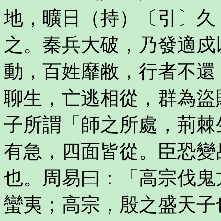
地，曠日（持）〔引〕久
之。秦兵大破，乃發適戍
動，百姓靡敝，行者不還
聊生，亡逃相從，群為盜
子所謂「師之所處，荊棘
有急，四面皆從。臣恐變
也。周易曰：「高宗伐鬼
蠻夷；高宗，殷之盛天子