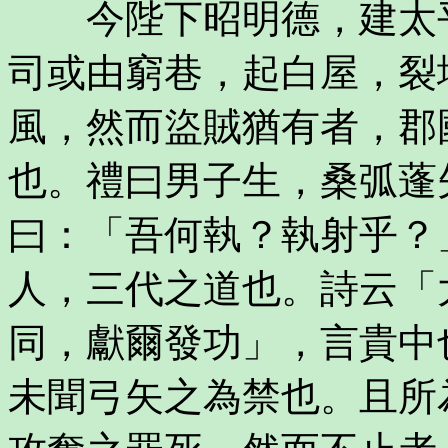
今陛下昭明德，建太平
司或由窮巷，起白屋，裂
風，然而盜賊猶有者，郡
也。禮曰男子生，桑弧蓬
曰：「吾何執？執射乎？
人，三代之道也。詩云「
同，獻爾發功」，言貴中
未聞弓矢之為禁也。且所