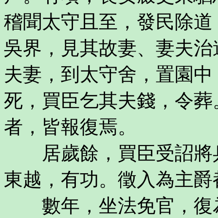
稽聞太守且至，發民除道
吳界，見其故妻、妻夫治
夫妻，到太守舍，置園中
死，買臣乞其夫錢，令葬
者，皆報復焉。
居歲餘，買臣受詔將兵
東越，有功。徵入為主爵
數年，坐法免官，復為