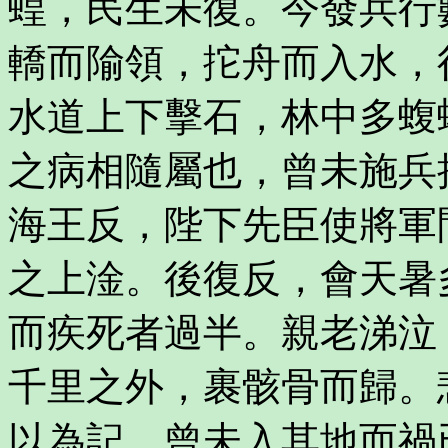
蝗，民生未復。今發兵行
轎而隃領，拕舟而入水，
水道上下擊石，林中多蝮
之病相隨屬也，曾未施兵
海王反，陛下先臣使將軍
之上淦。後復反，會天暑
而疾死者過半。親老涕泣
千里之外，裹骸骨而歸。
以為記。曾未入其地而禍