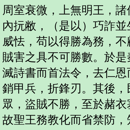
周室衰微，上無明王，諸
內抏敝，（是以）巧詐並
威怯，苟以得勝為務，不
賊害之具不可勝數。於是
滅詩書而首法令，去仁恩
銷甲兵，折鋒刃。其後，
眾，盜賊不勝，至於赭衣
故聖王務教化而省禁防，