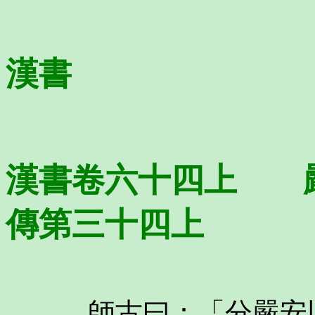
漢書
漢書卷六十四上 
傳第三十四上
師古曰：「分嚴安以