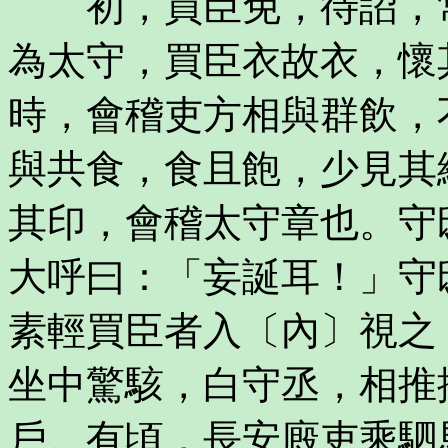
初，買臣免，待詔，常
為太守，買臣衣故衣，懷
時，會稽吏方相與群飲，
與共食，食且飽，少見其
其印，會稽太守章也。守
大呼曰：「妄誕耳！」守
素輕買臣者入〔內〕視之
坐中驚駭，白守丞，相推
戶。有頃，長安廄吏乘駟