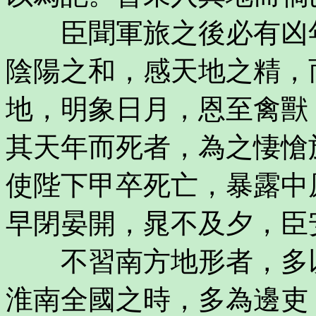
臣聞軍旅之後必有凶年
陰陽之和，感天地之精，
地，明象日月，恩至禽獸
其天年而死者，為之悽愴
使陛下甲卒死亡，暴露中
早閉晏開，晁不及夕，臣
不習南方地形者，多以
淮南全國之時，多為邊吏