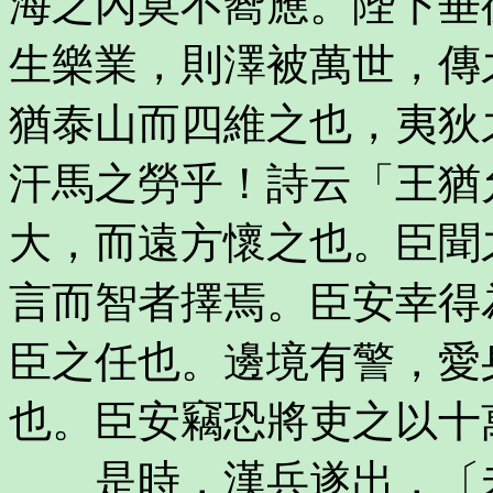
海之內莫不嚮應。陛下垂
生樂業，則澤被萬世，傳
猶泰山而四維之也，夷狄
汗馬之勞乎！詩云「王猶
大，而遠方懷之也。臣聞
言而智者擇焉。臣安幸得
臣之任也。邊境有警，愛
也。臣安竊恐將吏之以十
是時，漢兵遂出，〔未