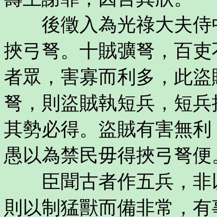
後徵入為光祿大夫侍中
挾弓弩。十賊彍弩，百吏
者眾，害寡而利多，此盜
弩，則盜賊執短兵，短兵
其勢必得。盜賊有害無利
愚以為禁民毋得挾弓弩便
臣聞古者作五兵，非以
則以制猛獸而備非常，有