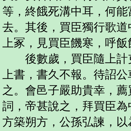
等，終餓死溝中耳，何能
去。其後，買臣獨行歌道
上冢，見買臣饑寒，呼飯
後數歲，買臣隨上計吏
上書，書久不報。待詔公
之。會邑子嚴助貴幸，薦
詞，帝甚說之，拜買臣為
方築朔方，公孫弘諫，以