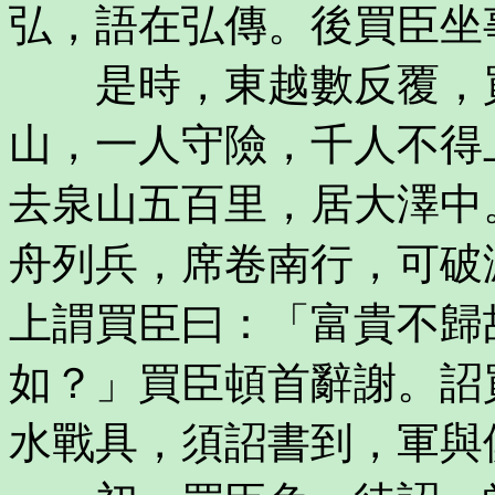
弘，語在弘傳。後買臣坐
是時，東越數反覆，買
山，一人守險，千人不得
去泉山五百里，居大澤中
舟列兵，席卷南行，可破
上謂買臣曰：「富貴不歸
如？」買臣頓首辭謝。詔
水戰具，須詔書到，軍與