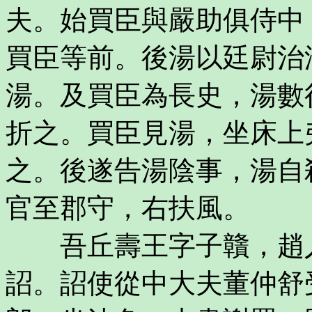
夫。始買臣與嚴助俱侍中
買臣等前。後湯以廷尉治
湯。及買臣為長史，湯數
折之。買臣見湯，坐床上
之。後遂告湯陰事，湯自
官至郡守，右扶風。
吾丘壽王字子贛，趙人
詔。詔使從中大夫董仲舒