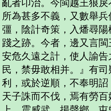
亂者卬治。今閩越王狼戾
所為甚多不義，又數舉兵
彊，陰計奇策，入燔尋陽
踐之跡。今者，邊又言閩
安危久遠之計，使人諭告
民，禁毋敢相并。』有司
利，或於逆順，不奉明詔
天子誅而不伐，焉有勞百
上，震威武，揚聲鄉。屯