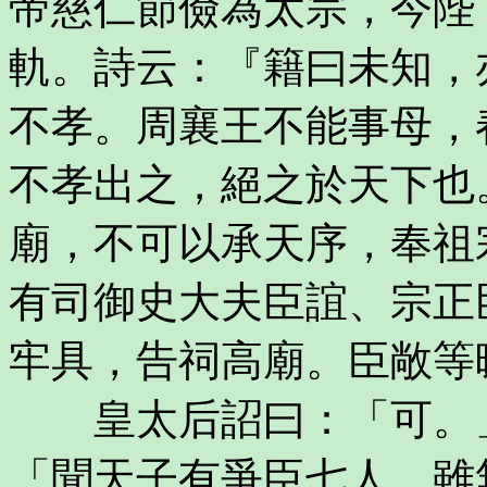
帝慈仁節儉為太宗，今陛
軌。詩云：『籍曰未知，
不孝。周襄王不能事母，
不孝出之，絕之於天下也
廟，不可以承天序，奉祖
有司御史大夫臣誼、宗正
牢具，告祠高廟。臣敞等
皇太后詔曰：「可。」
「聞天子有爭臣七人，雖