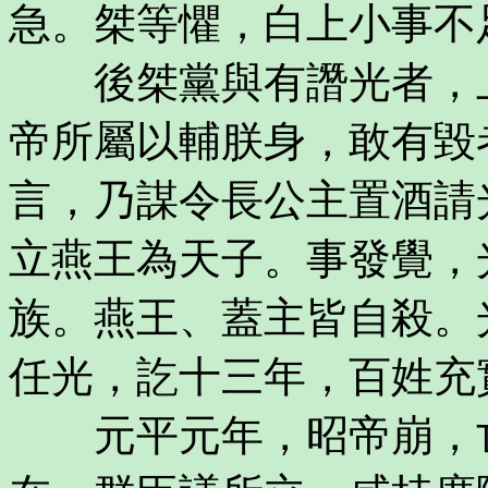
急。桀等懼，白上小事不
後桀黨與有譖光者，上
帝所屬以輔朕身，敢有毀
言，乃謀令長公主置酒請
立燕王為天子。事發覺，
族。燕王、蓋主皆自殺。
任光，訖十三年，百姓充
元平元年，昭帝崩，亡