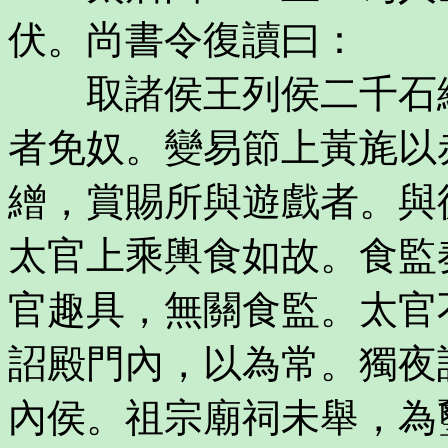
伏。尚書令復讀曰：
取諸侯王列侯二千石綬
者免奴。變易節上黃旄以
繒，賞賜所與遊戲者。與
太官上乘輿食如故。食監
官趣具，無關食監。太官
詔殿門內，以為常。獨夜
內侯。祖宗廟祠未舉，為