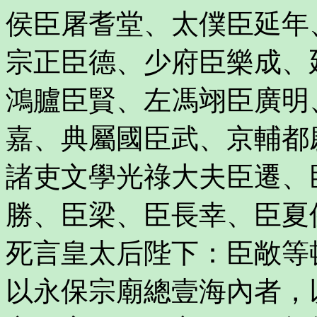
侯臣屠耆堂、太僕臣延年
宗正臣德、少府臣樂成、
鴻臚臣賢、左馮翊臣廣明
嘉、典屬國臣武、京輔都
諸吏文學光祿大夫臣遷、
勝、臣梁、臣長幸、臣夏
死言皇太后陛下：臣敞等
以永保宗廟總壹海內者，