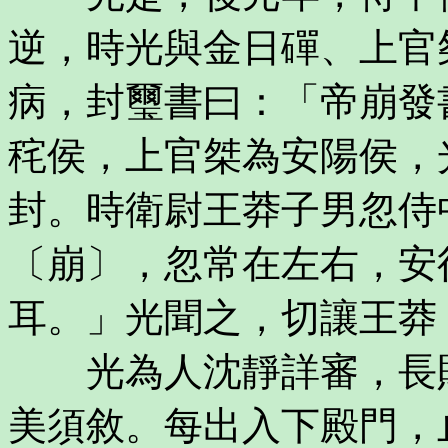
逆，時光與金日磾、上官
病，封璽書曰：「帝崩發
秺侯，上官桀為安陽侯，
封。時衛尉王莽子男忽侍
〔崩〕，忽常在左右，安
耳。」光聞之，切讓王莽
光為人沈靜詳審，長財
美須敘。每出入下殿門，