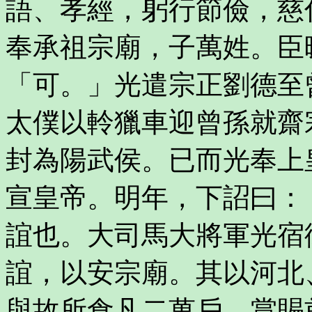
語、孝經，躬行節儉，慈
奉承祖宗廟，子萬姓。臣
「可。」光遣宗正劉德至
太僕以軨獵車迎曾孫就齋
封為陽武侯。已而光奉上
宣皇帝。明年，下詔曰：
誼也。大司馬大將軍光宿
誼，以安宗廟。其以河北
與故所食凡二萬戶。賞賜