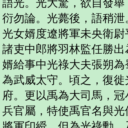
語光。光大驚，欲自發舉
衍勿論。光薨後，語稍泄
光女婿度遼將軍未央衛尉
諸吏中郎將羽林監任勝出
婿給事中光祿大夫張朔為
為武威太守。頃之，復徙
府。更以禹為大司馬，冠
兵官屬，特使禹官名與光
將軍印綬，但為光祿勳。