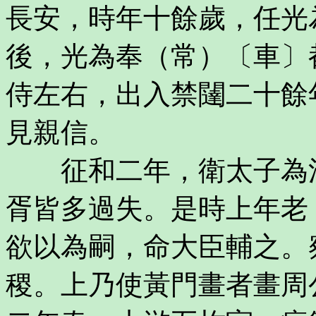
長安，時年十餘歲，任光
後，光為奉（常）〔車〕
侍左右，出入禁闥二十餘
見親信。
征和二年，衛太子為江
胥皆多過失。是時上年老
欲以為嗣，命大臣輔之。
稷。上乃使黃門畫者畫周