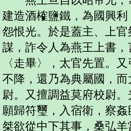
建造酒榷鹽鐵，為國興利
怨恨光。於是蓋主、上官
謀，詐令人為燕王上書，
〈走畢〉，太官先置。又
不降，還乃為典屬國，而
尉。又擅調益莫府校尉。
願歸符璽，入宿衛，察姦
桀欲從中下其事，桑弘羊