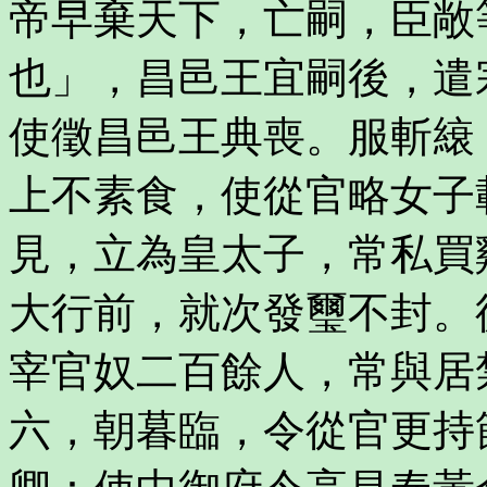
帝早棄天下，亡嗣，臣敞
也」，昌邑王宜嗣後，遣
使徵昌邑王典喪。服斬縗
上不素食，使從官略女子
見，立為皇太子，常私買
大行前，就次發璽不封。
宰官奴二百餘人，常與居
六，朝暮臨，令從官更持