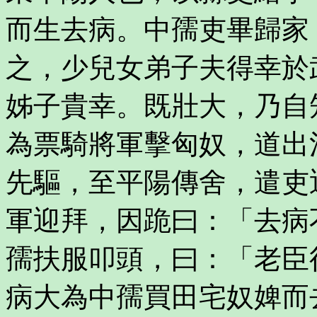
而生去病。中孺吏畢歸家
之，少兒女弟子夫得幸於
姊子貴幸。既壯大，乃自
為票騎將軍擊匈奴，道出
先驅，至平陽傳舍，遣吏
軍迎拜，因跪曰：「去病
孺扶服叩頭，曰：「老臣
病大為中孺買田宅奴婢而