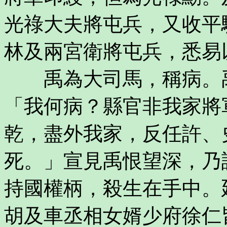
光祿大夫將屯兵，又收平
林及兩宮衛將屯兵，悉易
禹為大司馬，稱病。禹
「我何病？縣官非我家將
乾，盡外我家，反任許、
死。」宣見禹恨望深，乃
持國權柄，殺生在手中。
胡及車丞相女婿少府徐仁