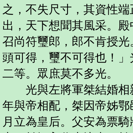
之，不失尺寸，其資性端
出，天下想聞其風采。殿
召尚符璽郎，郎不肯授光
頭可得，璽不可得也！」
二等。眾庶莫不多光。
光與左將軍桀結婚相親
年與帝相配，桀因帝姊鄂
月立為皇后。父安為票騎