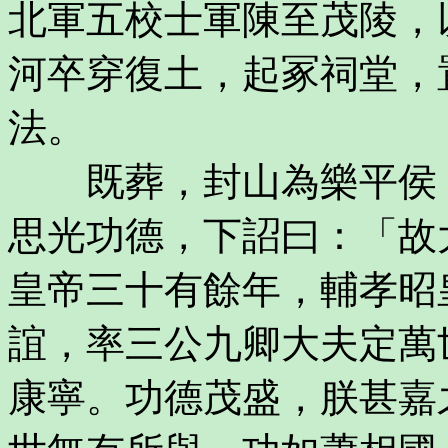
北軍五校士軍陳至茂陵，
河卒穿復土，起冢祠堂，
法。
既葬，封山為樂平侯，
思光功德，下詔曰：「故
皇帝三十有餘年，輔孝昭
誼，率三公九卿大夫定萬
康寧。功德茂盛，朕甚嘉