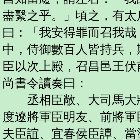
盡繫之乎。」頃之，有太
曰：「我安得罪而召我哉
中，侍御數百人皆持兵，
臣以次上殿，召昌邑王伏
尚書令讀奏曰：
丞相臣敞、大司馬大將
度遼將軍臣明友、前將軍
夫臣誼、宜春侯臣譚、當