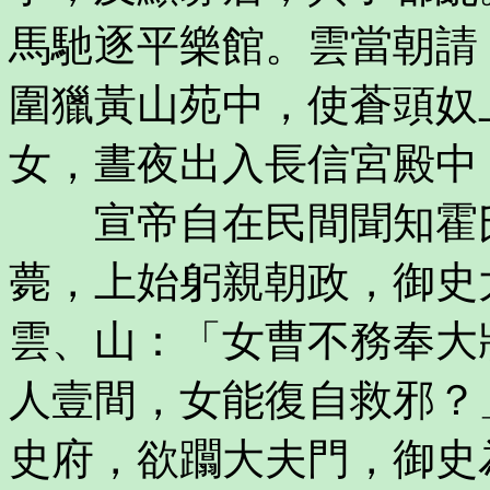
馬馳逐平樂館。雲當朝請
圍獵黃山苑中，使蒼頭奴
女，晝夜出入長信宮殿中
宣帝自在民間聞知霍氏
薨，上始躬親朝政，御史
雲、山：「女曹不務奉大
人壹間，女能復自救邪？
史府，欲躢大夫門，御史