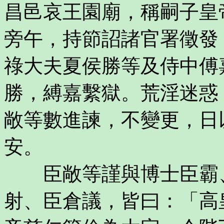
昌邑哀王園廟，稱嗣子皇
旁午，持節詔諸官署徵發
祿大夫夏侯勝等及侍中傅
勝，縛嘉繫獄。荒淫迷惑
敞等數進諫，不變更，日
安。
臣敞等謹與博士臣霸、
射、臣倉議，皆曰：「高