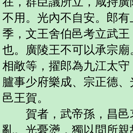
在，群臣議所立，咸持廣
不用。光內不自安。郎有
季，文王舍伯邑考立武王
也。廣陵王不可以承宗廟
相敞等，擢郎為九江太守
臚事少府樂成、宗正德、
邑王賀。
賀者，武帝孫，昌邑哀
亂。光憂懣，獨以問所親