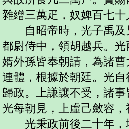
雜繒三萬疋，奴婢百七十
自昭帝時，光子禹及兄
都尉侍中，領胡越兵。光
婿外孫皆奉朝請，為諸曹
連體，根據於朝廷。光自
歸政。上謙讓不受，諸事
光每朝見，上虛己斂容，
光秉政前後二十年，地