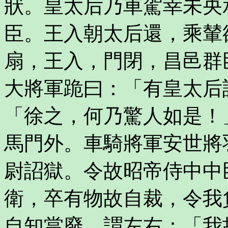
狀。皇太后乃車駕幸未央
臣。王入朝太后還，乘輦
扇，王入，門閉，昌邑群
大將軍跪曰：「有皇太后
「徐之，何乃驚人如是！
馬門外。車騎將軍安世將
尉詔獄。令故昭帝侍中中
衛，卒有物故自裁，令我
自知當廢，謂左右：「我