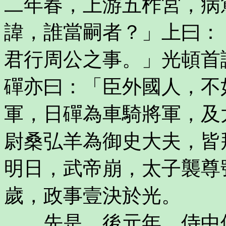
二年春，上游五柞宮，病
諱，誰當嗣者？」上曰：
君行周公之事。」光頓首
磾亦曰：「臣外國人，不
軍，日磾為車騎將軍，及
尉桑弘羊為御史大夫，皆
明日，武帝崩，太子襲尊
歲，政事壹決於光。
先是，後元年，侍中僕