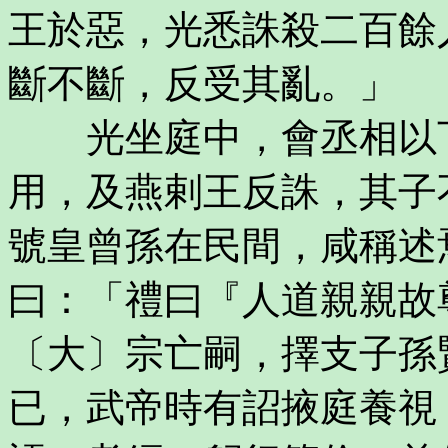
王於惡，光悉誅殺二百餘
斷不斷，反受其亂。」
光坐庭中，會丞相以下
用，及燕剌王反誅，其子
號皇曾孫在民間，咸稱述
曰：「禮曰『人道親親故
〔大〕宗亡嗣，擇支子孫
已，武帝時有詔掖庭養視