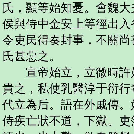
氏，顯等始知憂。會魏大
侯與侍中金安上等徑出入
令吏民得奏封事，不關尚
氏甚惡之。
宣帝始立，立微時許妃
貴之，私使乳醫淳于衍行
代立為后。語在外戚傳。
侍疾亡狀不道，下獄。吏