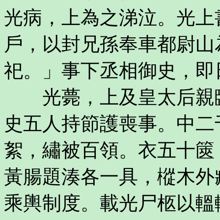
光病，上為之涕泣。光上
戶，以封兄孫奉車都尉山
祀。」事下丞相御史，即
光薨，上及皇太后親臨
史五人持節護喪事。中二
絮，繡被百領。衣五十篋
黃腸題湊各一具，樅木外
乘輿制度。載光尸柩以轀