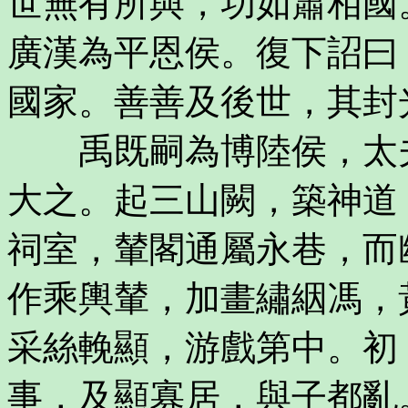
世無有所與，功如蕭相國
廣漢為平恩侯。復下詔曰
國家。善善及後世，其封
禹既嗣為博陸侯，太夫
大之。起三山闕，築神道
祠室，輦閣通屬永巷，而
作乘輿輦，加畫繡絪馮，
采絲輓顯，游戲第中。初
事，及顯寡居，與子都亂