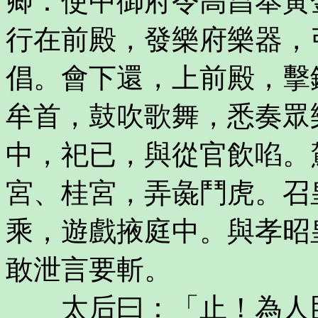
卿：使中御府令高昌奉黃
行在前殿，發樂府樂器，
倡。會下還，上前殿，擊
牟首，鼓吹歌舞，悉奏眾
中，祀已，與從官飲啗。
宮、桂宮，弄彘鬥虎。召
乘，遊戲掖庭中。與孝昭
敢泄言要斬。
太后曰：「止！為人臣