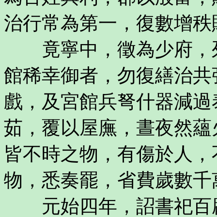
治行常為第一，復數增秩
竟寧中，徵為少府，列
館稀幸御者，勿復繕治共
戲，及宮館兵弩什器減過
茹，覆以屋廡，晝夜然蘊
皆不時之物，有傷於人，
物，悉奏罷，省費歲數千
元始四年，詔書祀百辟