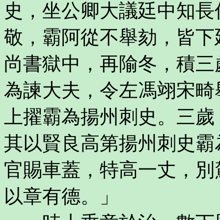
史，坐公卿大議廷中知長
敬，霸阿從不舉劾，皆下
尚書獄中，再隃冬，積三
為諫大夫，令左馮翊宋畸
上擢霸為揚州刺史。三歲
其以賢良高第揚州刺史霸
官賜車蓋，特高一丈，別
以章有德。」