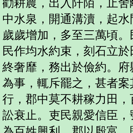
勸耕農，出入阡陌，止舍
中水泉，開通溝瀆，起水
歲歲增加，多至三萬頃。
民作均水約束，刻石立於
終奢靡，務出於儉約。府
為事，輒斥罷之，甚者案
行，郡中莫不耕稼力田，
訟衰止。吏民親愛信臣，
為百姓興利，郡以殷富，