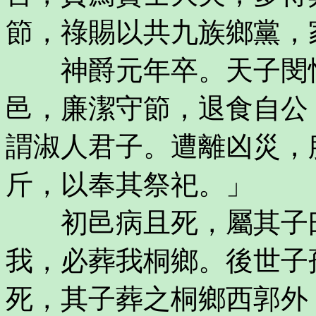
節，祿賜以共九族鄉黨，
神爵元年卒。天子閔惜
邑，廉潔守節，退食自公
謂淑人君子。遭離凶災，
斤，以奉其祭祀。」
初邑病且死，屬其子曰
我，必葬我桐鄉。後世子
死，其子葬之桐鄉西郭外