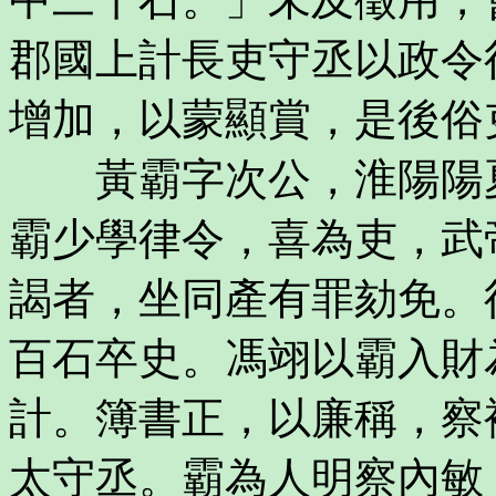
郡國上計長吏守丞以政令
增加，以蒙顯賞，是後俗
黃霸字次公，淮陽陽夏
霸少學律令，喜為吏，武
謁者，坐同產有罪劾免。
百石卒史。馮翊以霸入財
計。簿書正，以廉稱，察
太守丞。霸為人明察內敏