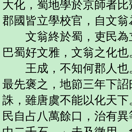
大化，蜀地學於京師者比
郡國皆立學校官，自文翁
文翁終於蜀，吏民為立
巴蜀好文雅，文翁之化也
王成，不知何郡人也。
最先褒之，地節三年下詔
誅，雖唐虞不能以化天下
民自占八萬餘口，治有異
中二千石。」未及徵用，