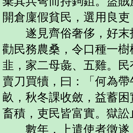
棄其兵弩而持鉤鉏。盜賊
開倉廩假貧民，選用良吏
遂見齊俗奢侈，好末技
勸民務農桑，令口種一樹
韭，家二母彘、五雞。民
賣刀買犢，曰：「何為帶
畝，秋冬課收斂，益蓄困
畜積，吏民皆富實。獄訟
數年，上遣使者徵遂，