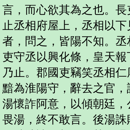
言，而心欲其為之也。長
止丞相府屋上，丞相以下
者，問之，皆陽不知。丞
吏守丞以興化條，皇天報
乃止。郡國吏竊笑丞相仁
黯為淮陽守，辭去之官，
湯懷詐阿意，以傾朝廷，
畏湯，終不敢言。後湯誅