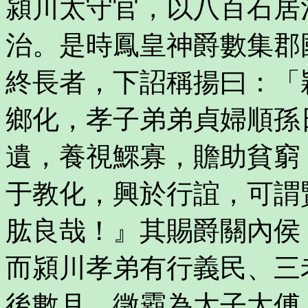
潁川太守官，以八百石居
治。是時鳳皇神爵數集郡
終長者，下詔稱揚曰：「
鄉化，孝子弟弟貞婦順孫
遺，養視鰥寡，贍助貧窮
于教化，興於行誼，可謂
肱良哉！』其賜爵關內侯
而潁川孝弟有行義民、三
後數月，徵霸為太子太傅