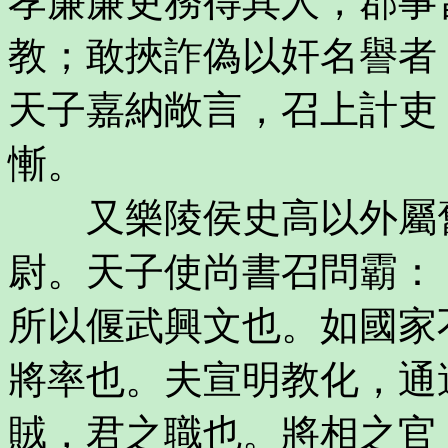
孝廉廉吏務得其人，郡事
教；敢挾詐偽以奸名譽者
天子嘉納敞言，召上計吏
慚。
又樂陵侯史高以外屬舊
尉。天子使尚書召問霸：
所以偃武興文也。如國家
將率也。夫宣明教化，通
賊，君之職也。將相之官