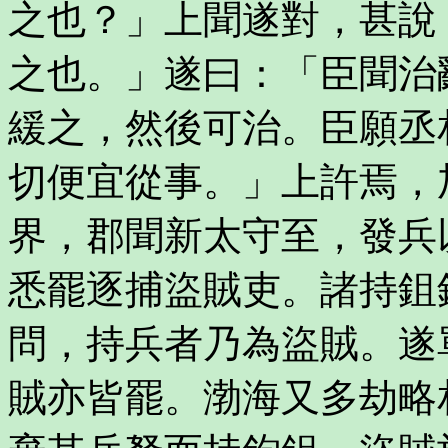
之也？」上聞遂對，甚說
之也。」遂曰：「臣聞治
緩之，然後可治。臣願丞
切便宜從事。」上許焉，
界，郡聞新太守至，發兵
悉罷逐捕盜賊吏。諸持鉏
問，持兵者乃為盜賊。遂
賊亦皆罷。渤海又多劫略