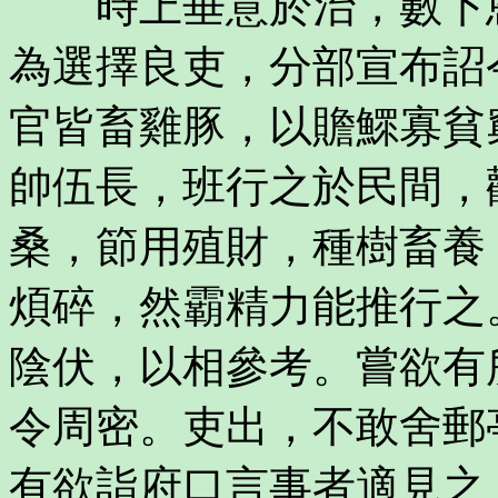
時上垂意於治，數下恩
為選擇良吏，分部宣布詔
官皆畜雞豚，以贍鰥寡貧
帥伍長，班行之於民間，
桑，節用殖財，種樹畜養
煩碎，然霸精力能推行之
陰伏，以相參考。嘗欲有
令周密。吏出，不敢舍郵
有欲詣府口言事者適見之