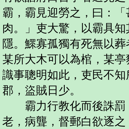
霸，霸見迎勞之，曰：「
肉。」吏大驚，以霸具知
隱。鰥寡孤獨有死無以葬
某所大木可以為棺，某亭
識事聰明如此，吏民不知
郡，盜賊日少。
霸力行教化而後誅罰，
老，病聾，督郵白欲逐之