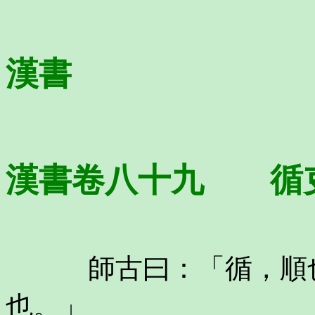
漢書
漢書卷八十九 循
師古曰：「循，順也
也。」