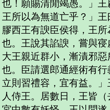
也！願賜清閒竭愚。」王
王所以為無道亡乎？」王
膠西王有諛臣侯得，王所
也。王說其諂諛，嘗與寑
大王親近群小，漸漬邪惡
也。臣請選郎通經術有行
立則習禮容，宜有益。」
人侍王。居數日，王皆（
宮中數有妖怪，王以問遂