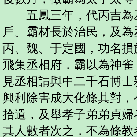
五鳳三年，代丙吉為丞
戶。霸材長於治民，及為
丙、魏、于定國，功名損
飛集丞相府，霸以為神雀
見丞相請與中二千石博士
興利除害成大化條其對，
拾遺，及舉孝子弟弟貞婦
其人數者次之，不為條教