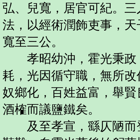
弘、兒寬，居官可紀。三
法，以經術潤飾吏事，天
寬至三公。
孝昭幼沖，霍光秉政，
耗，光因循守職，無所改
奴鄉化，百姓益富，舉賢
酒榷而議鹽鐵矣。
及至孝宣，繇仄陋而登