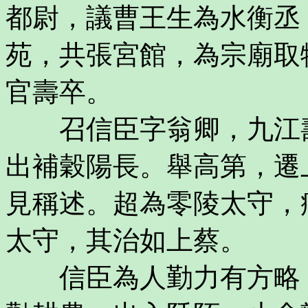
都尉，議曹王生為水衡丞
苑，共張宮館，為宗廟取
官壽卒。
召信臣字翁卿，九江壽
出補穀陽長。舉高第，遷
見稱述。超為零陵太守，
太守，其治如上蔡。
信臣為人勤力有方略，