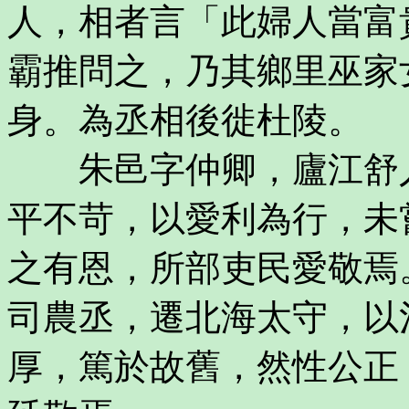
人，相者言「此婦人當富
霸推問之，乃其鄉里巫家
身。為丞相後徙杜陵。
朱邑字仲卿，廬江舒人
平不苛，以愛利為行，未
之有恩，所部吏民愛敬焉
司農丞，遷北海太守，以
厚，篤於故舊，然性公正