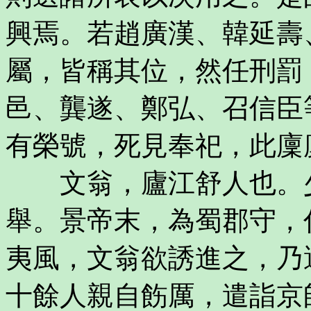
興焉。若趙廣漢、韓延壽
屬，皆稱其位，然任刑罰
邑、龔遂、鄭弘、召信臣
有榮號，死見奉祀，此廩
文翁，廬江舒人也。少
舉。景帝末，為蜀郡守，
夷風，文翁欲誘進之，乃
十餘人親自飭厲，遣詣京