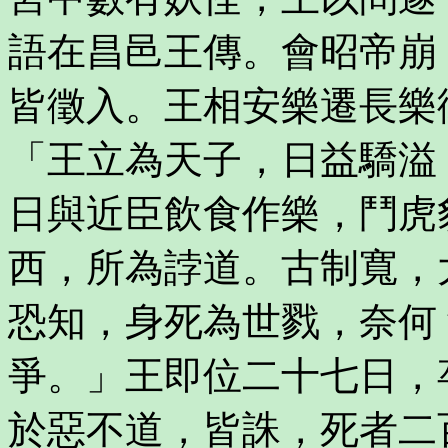
語在昌邑王傳。會昭帝崩
皆徵入。王相安樂遷長樂
「王立為天子，日益驕溢
日與近臣飲食作樂，鬥虎
西，所為誖道。古制寬，
恐知，身死為世戮，奈何
爭。」王即位二十七日，
於惡不道，皆誅，死者二