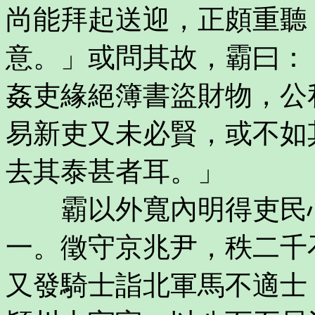
尚能拜起送迎，正頗重聽
意。」或問其故，霸曰：
姦吏緣絕簿書盜財物，公
易新吏又未必賢，或不如
去其泰甚者耳。」
霸以外寬內明得吏民心
一。徵守京兆尹，秩二千
又發騎士詣北軍馬不適士