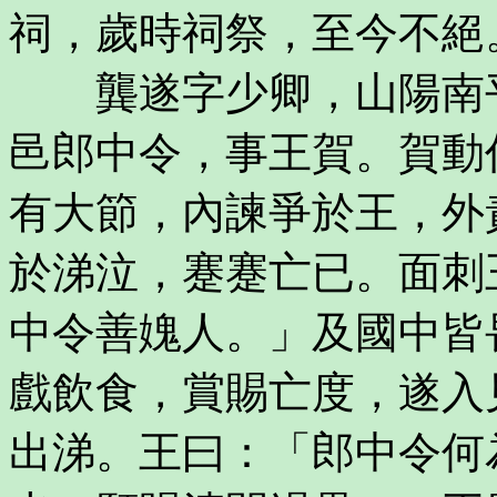
祠，歲時祠祭，至今不絕
龔遂字少卿，山陽南平
邑郎中令，事王賀。賀動
有大節，內諫爭於王，外
於涕泣，蹇蹇亡已。面刺
中令善媿人。」及國中皆
戲飲食，賞賜亡度，遂入
出涕。王曰：「郎中令何