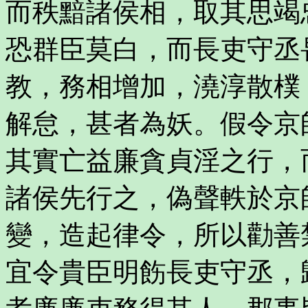
而秩黯諸侯相，取其思竭
恐群臣莫白，而長吏守丞
教，務相增加，澆淳散樸
解怠，甚者為妖。假令京
其實亡益廉貪貞淫之行，
諸侯先行之，偽聲軼於京
變，造起律令，所以勸善
宜令貴臣明飭長吏守丞，