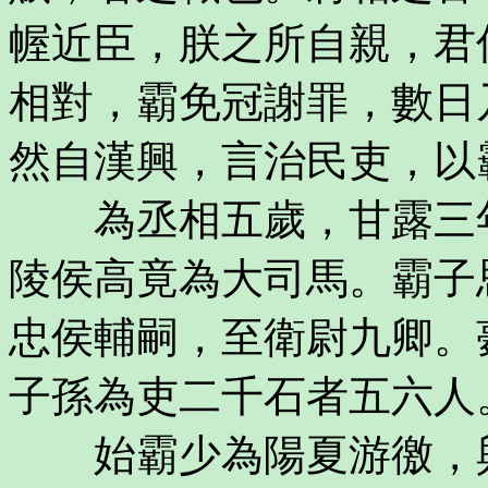
幄近臣，朕之所自親，君
相對，霸免冠謝罪，數日
然自漢興，言治民吏，以
為丞相五歲，甘露三年
陵侯高竟為大司馬。霸子
忠侯輔嗣，至衛尉九卿。
子孫為吏二千石者五六人
始霸少為陽夏游徼，與