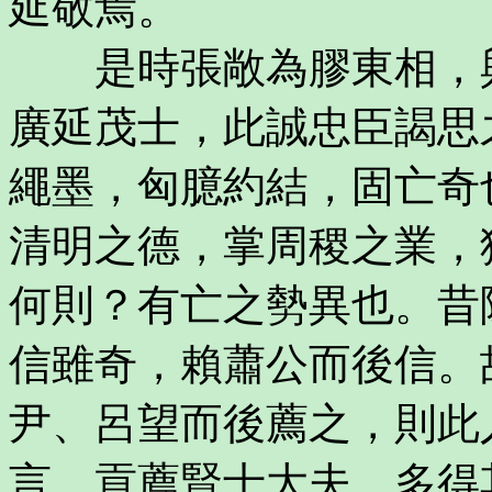
延敬焉。
是時張敞為膠東相，與
廣延茂士，此誠忠臣謁思
繩墨，匈臆約結，固亡奇
清明之德，掌周稷之業，
何則？有亡之勢異也。昔
信雖奇，賴蕭公而後信。
尹、呂望而後薦之，則此
言，貢薦賢士大夫，多得