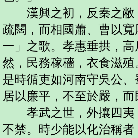
漢興之初，反秦之敝，
疏闊，而相國蕭、曹以寬
一」之歌。孝惠垂拱，高
然，民務稼穡，衣食滋殖
是時循吏如河南守吳公、
居以廉平，不至於嚴，而
孝武之世，外攘四夷，
不禁。時少能以化治稱者