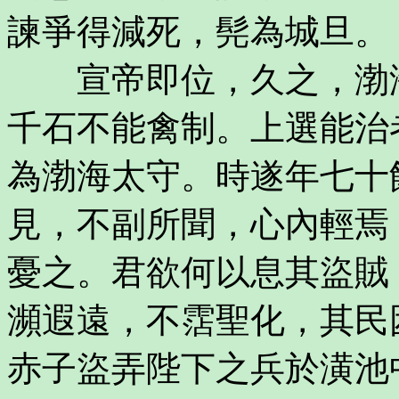
諫爭得減死，髡為城旦。
宣帝即位，久之，渤海
千石不能禽制。上選能治
為渤海太守。時遂年七十
見，不副所聞，心內輕焉
憂之。君欲何以息其盜賊
瀕遐遠，不霑聖化，其民
赤子盜弄陛下之兵於潢池