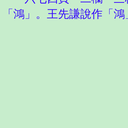
「鴻」。王先謙說作「鴻