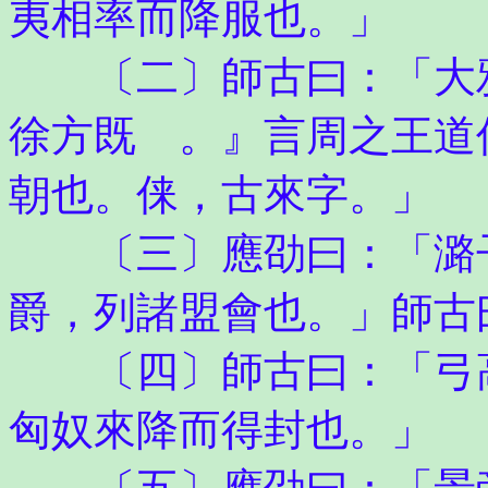
夷相率而降服也。」
〔二〕師古曰：「大雅
徐方既 。』言周之王道
朝也。俫，古來字。」
〔三〕應劭曰：「潞子
爵，列諸盟會也。」師古
〔四〕師古曰：「弓高
匈奴來降而得封也。」