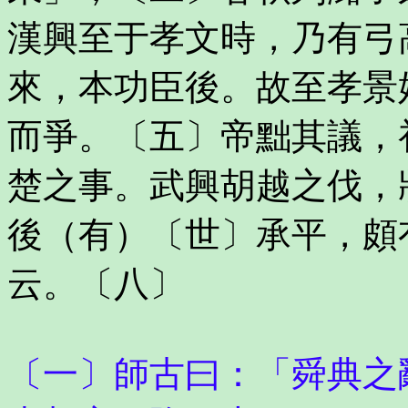
漢興至于孝文時，乃有弓
來，本功臣後。故至孝景
而爭。〔五〕帝黜其議，
楚之事。武興胡越之伐，
後（有）〔世〕承平，頗
云。〔八〕
〔一〕師古曰：「舜典之