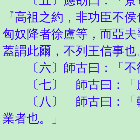
〔五〕應劭曰：「景帝
『高祖之約，非功臣不侯
匈奴降者徐盧等，而亞夫
蓋謂此爾，不列王信事也
〔六〕師古曰：「不從
〔七〕 師古曰：「應
〔八〕 師古曰：「輯
業者也。」