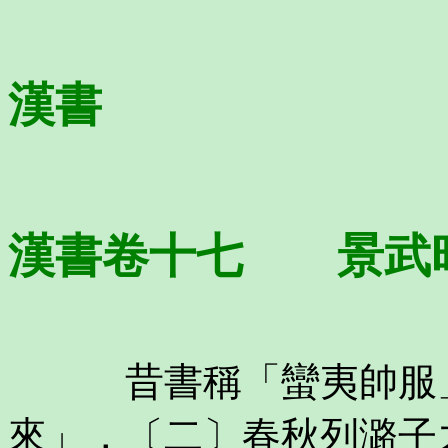
漢書
漢書卷十七 景武
昔書稱「蠻夷帥服」
來」，〔二〕春秋列潞子