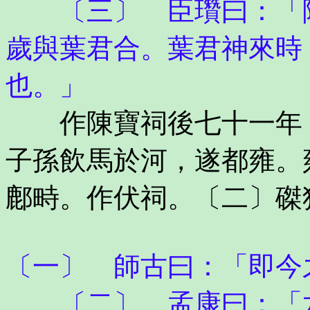
〔三〕 臣瓚曰：「陳
歲與葉君合。葉君神來時
也。」
作陳寶祠後七十一年，
子孫飲馬於河，遂都雍。
鄜畤。作伏祠。〔二〕磔
〔一〕 師古曰：「即今
〔二〕 孟康曰：「六