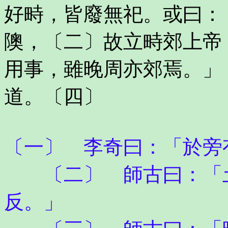
好畤，皆廢無祀。或曰：
隩，〔二〕故立畤郊上帝
用事，雖晚周亦郊焉。」
道。〔四〕
〔一〕 李奇曰：「於旁
〔二〕 師古曰：「土
反。」