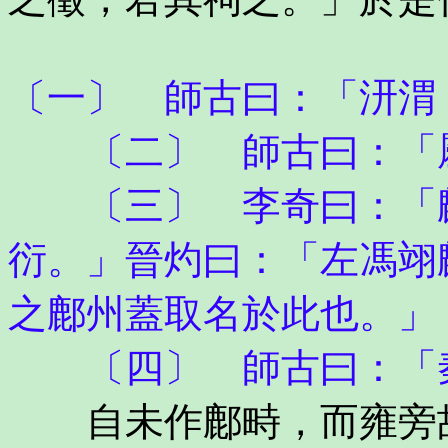
〔一〕 師古曰：「汧渭
〔二〕 師古曰：「屬
〔三〕 李奇曰：「鄜
衍。」晉灼曰：「左馮翊
之鄜州蓋取名於此也。」
〔四〕 師古曰：「秦
自未作鄜畤，而雍旁故