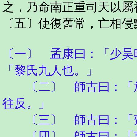
之，乃命南正重司天以屬
〔五〕使復舊常，亡相侵
〔一〕 孟康曰：「少昊
「黎氏九人也。」
〔二〕 師古曰：「放
往反。」
〔三〕 師古曰：「齊
〔四〕 師古曰：「言