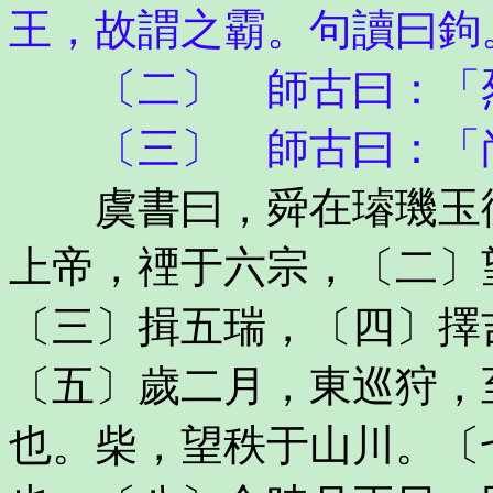
王，故謂之霸。句讀曰鉤
〔二〕 師古曰：「烈
〔三〕 師古曰：「尚
虞書曰，舜在璿璣玉衡
上帝，禋于六宗，〔二〕
〔三〕揖五瑞，〔四〕擇
〔五〕歲二月，東巡狩，
也。柴，望秩于山川。〔