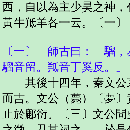
西，自以為主少昊之神，
黃牛羝羊各一云。〔一〕
〔一〕 師古曰：「騮，
騮音留。羝音丁奚反。」
其後十四年，秦文公東
而吉。文公（薨）〔夢〕
止於鄜衍。〔三〕文公問
之徵，君其祠之。」於是