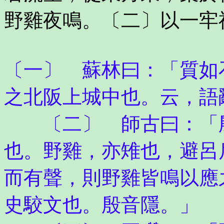
野雞夜鳴。〔二〕以一牢
〔一〕 蘇林曰：「質如
之北阪上城中也。云，語
〔二〕 師古曰：「殷
也。野雞，亦雉也，避呂
而有聲，則野雞皆鳴以應
史駮文也。殷音隱。」