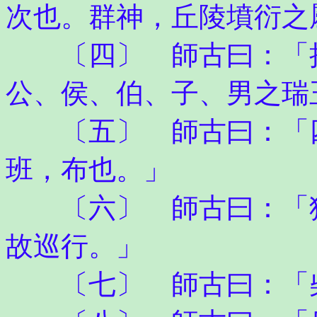
次也。群神，丘陵墳衍之
〔四〕 師古曰：「揖
公、侯、伯、子、男之瑞
〔五〕 師古曰：「四
班，布也。」
〔六〕 師古曰：「狩
故巡行。」
〔七〕 師古曰：「柴