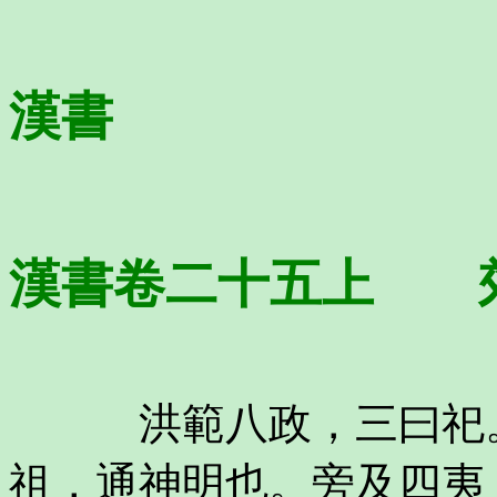
漢書
漢書卷二十五上 
洪範八政，三曰祀。
祖，通神明也。旁及四夷