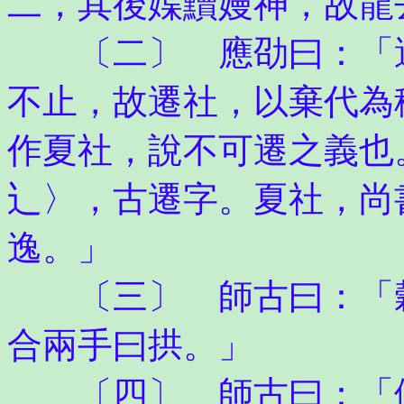
二，其後媟黷嫚神，故龍
〔二〕 應劭曰：「遭
不止，故遷社，以棄代為
作夏社，說不可遷之義也
辶〉，古遷字。夏社，尚
逸。」
〔三〕 師古曰：「穀
合兩手曰拱。」
〔四〕 師古曰：「伊