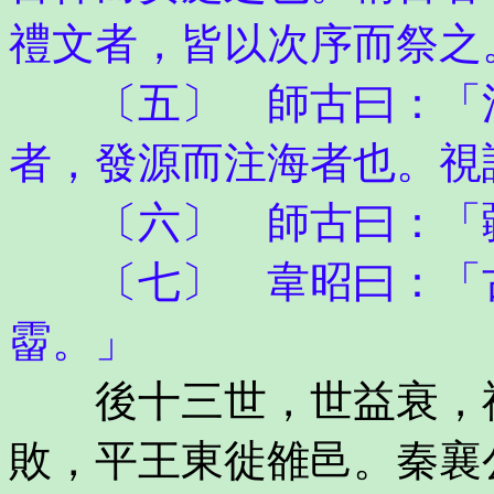
禮文者，皆以次序而祭之
〔五〕 師古曰：「江
者，發源而注海者也。視
〔六〕 師古曰：「
〔七〕 韋昭曰：「古
霤。」
後十三世，世益衰，禮
敗，平王東徙雒邑。秦襄