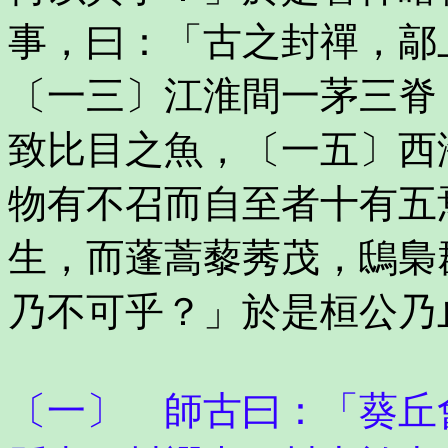
事，曰：「古之封禪，鄗
〔一三〕江淮間一茅三脊
致比目之魚，〔一五〕西
物有不召而自至者十有五
生，而蓬蒿藜莠茂，鴟梟
乃不可乎？」於是桓公乃
〔一〕 師古曰：「葵丘