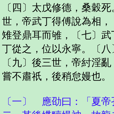
〔四〕太戊修德，桑穀死
世，帝武丁得傅說為相，
雉登鼎耳而雊，〔七〕武
丁從之，位以永寧。〔八
〔九〕後三世，帝紂淫亂
嘗不肅祇，後稍怠嫚也。
〔一〕 應劭曰：「夏帝