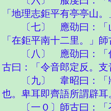
〔六〕 服虔曰：「亭
「地理志鉅平有亭亭山。
〔七〕 應劭曰：「山
「在鉅平南十二里。」師
〔八〕 應劭曰：「伯
古曰：「令音郎定反。支
〔九〕 韋昭曰：「將
也。卑耳即齊語所謂辟耳
〔一０〕師古曰：「召