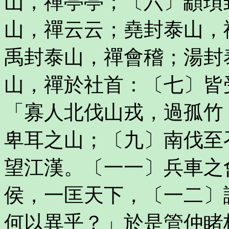
山，禪亭亭；〔六〕顓頊
山，禪云云；堯封泰山，
禹封泰山，禪會稽；湯封
山，禪於社首：〔七〕皆
「寡人北伐山戎，過孤竹
卑耳之山；〔九〕南伐至
望江漢。〔一一〕兵車之
侯，一匡天下，〔一二〕
何以異乎？」於是管仲睹