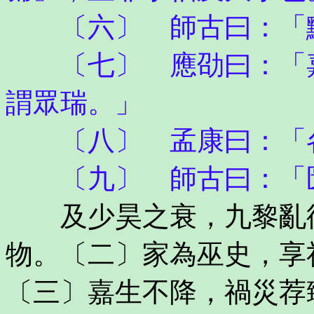
〔六〕 師古曰：「黷
〔七〕 應劭曰：「嘉
謂眾瑞。」
〔八〕 孟康曰：「各
〔九〕 師古曰：「
及少昊之衰，九黎亂德
物。〔二〕家為巫史，享
〔三〕嘉生不降，禍災荐