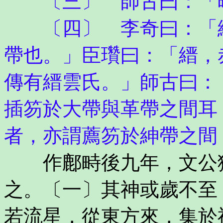
〔三〕 師古曰：「晚
〔四〕 李奇曰：「縉
帶也。」臣瓚曰：「縉，
傳有縉雲氏。」師古曰：
插笏於大帶與革帶之間耳
者，亦謂薦笏於紳帶之間
作鄜畤後九年，文公獲
之。〔一〕其神或歲不至
若流星，從東方來，集於