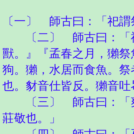
〔一〕 師古曰：「祀謂
〔二〕 師古曰：「禮
獸。』『孟春之月，獺祭
狗。獺，水居而食魚。祭
也。豺音仕皆反。獺音吐
〔三〕 師古曰：「爽
莊敬也。」