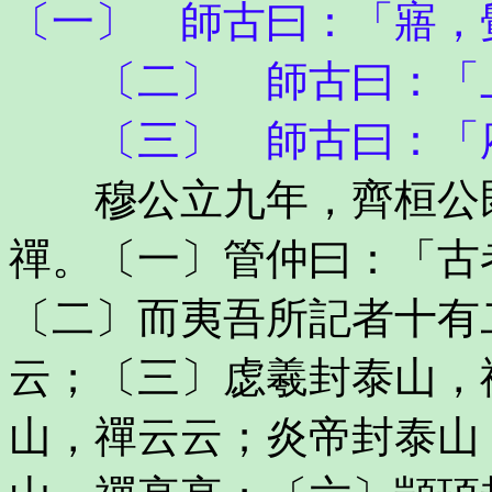
〔一〕 師古曰：「寤，
〔二〕 師古曰：「上
〔三〕 師古曰：「府
穆公立九年，齊桓公既
禪。〔一〕管仲曰：「古
〔二〕而夷吾所記者十有
云；〔三〕虙羲封泰山，
山，禪云云；炎帝封泰山