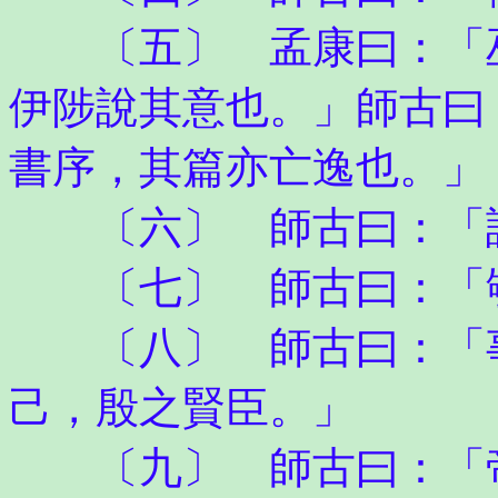
〔五〕 孟康曰：「巫
伊陟說其意也。」師古曰
書序，其篇亦亡逸也。」
〔六〕 師古曰：「
〔七〕 師古曰：「雊
〔八〕 師古曰：「事
己，殷之賢臣。」
〔九〕 師古曰：「帝