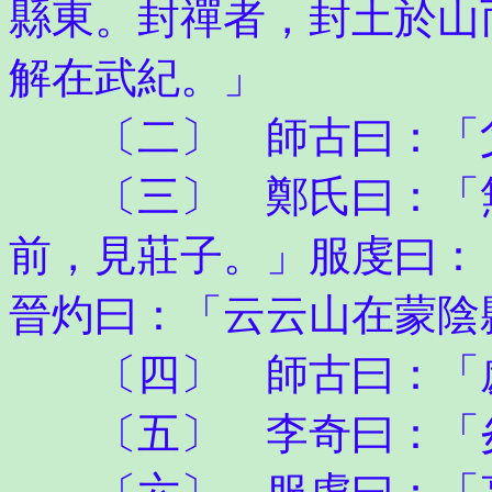
縣東。封禪者，封土於山
解在武紀。」
〔二〕 師古曰：「
〔三〕 鄭氏曰：「無
前，見莊子。」服虔曰：
晉灼曰：「云云山在蒙陰
〔四〕 師古曰：「
〔五〕 李奇曰：「炎