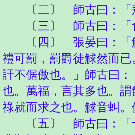
〔二〕 師古曰：「敖
〔三〕 師古曰：「
〔四〕 張晏曰：「觥
禮可罰，罰爵徒觩然而已
訐不倨傲也。」師古曰：
也。萬福，言其多也。謂
祿就而求之也。觩音虯。
〔五〕 師古曰：「十