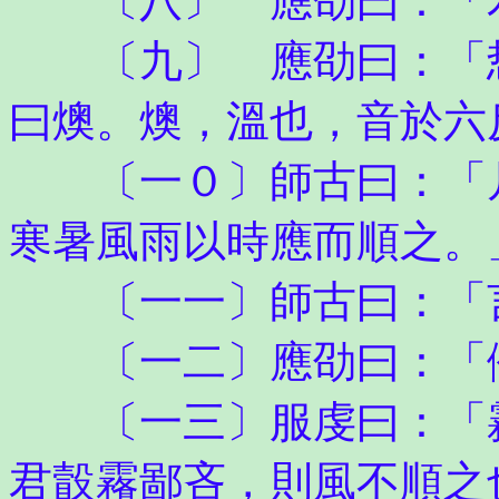
〔八〕 應劭曰：「君
〔九〕 應劭曰：「悊
曰燠。燠，溫也，音於六
〔一０〕師古曰：「凡
寒暑風雨以時應而順之。
〔一一〕師古曰：「言
〔一二〕應劭曰：「
〔一三〕服虔曰：「霿
君瞉霿鄙吝，則風不順之