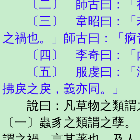
〔二〕 師古曰：「
〔三〕 韋昭曰：「若
之禍也。」師古曰：「痾
〔四〕 李奇曰：「內
〔五〕 服虔曰：「沴
拂戾之戾，義亦同。」
說曰：凡草物之類謂之
〔一〕蟲豸之類謂之孽。
謂之禍，言其著也。及人