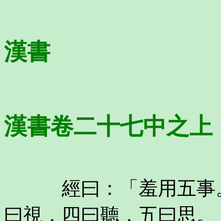
漢書
漢書卷二十七中之
經曰：「羞用五事。
曰視，四曰聽，五曰思。