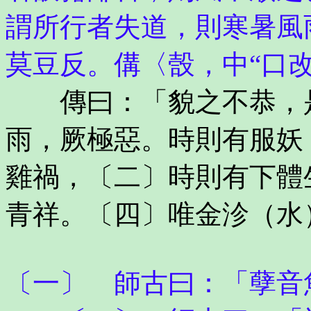
謂所行者失道，則寒暑風
莫豆反。傋〈嗀，中“口
傳曰：「貌之不恭，是
雨，厥極惡。時則有服妖
雞禍，〔二〕時則有下體
青祥。〔四〕唯金沴（水
〔一〕 師古曰：「孽音