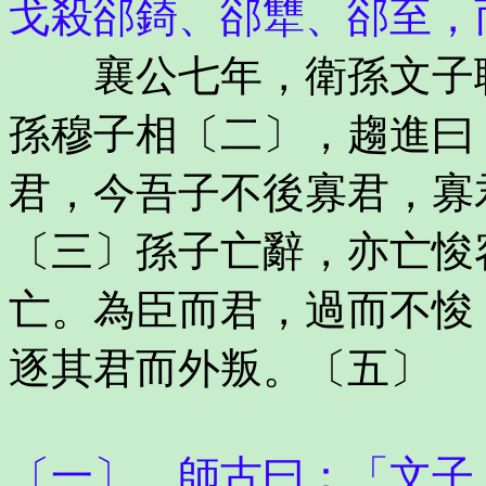
戈殺郤錡、郤犨、郤至，
襄公七年，衛孫文子聘
孫穆子相〔二〕，趨進曰
君，今吾子不後寡君，寡
〔三〕孫子亡辭，亦亡悛
亡。為臣而君，過而不悛
逐其君而外叛。〔五〕
〔一〕 師古曰：「文子