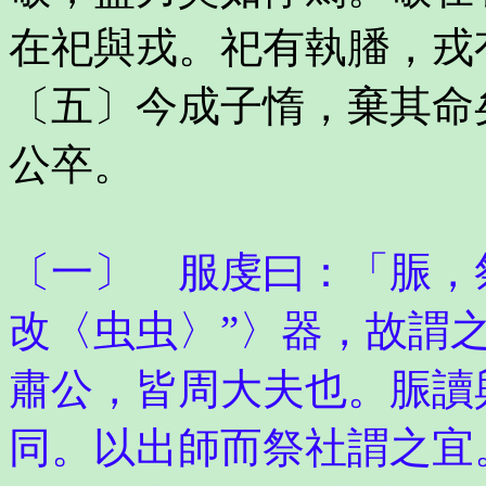
在祀與戎。祀有執膰，戎
〔五〕今成子惰，棄其命
公卒。
〔一〕 服虔曰：「脤，
改〈虫虫〉”〉器，故謂
肅公，皆周大夫也。脤讀
同。以出師而祭社謂之宜