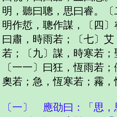
明，聽曰聰，思曰睿。〔
明作悊，聰作謀，〔四〕
曰肅，時雨若；〔七〕艾
若；〔九〕謀，時寒若；
〔一一〕曰狂，恆雨若；
奧若；急，恆寒若；霿，
〔一〕 應劭曰：「思，