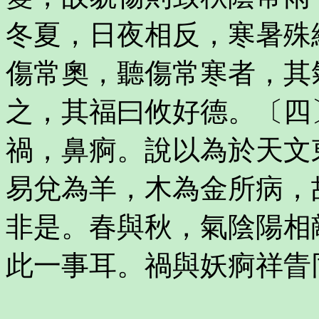
冬夏，日夜相反，寒暑殊
傷常奧，聽傷常寒者，其
之，其福曰攸好德。〔四
禍，鼻痾。說以為於天文
易兌為羊，木為金所病，
非是。春與秋，氣陰陽相
此一事耳。禍與妖痾祥眚