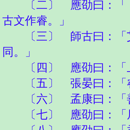
〔二〕 應劭曰：「〈
古文作睿。」
〔三〕 師古曰：「艾
同。」
〔四〕 應劭曰：「上
〔五〕 張晏曰：「睿
〔六〕 孟康曰：「善
〔七〕 應劭曰：「居