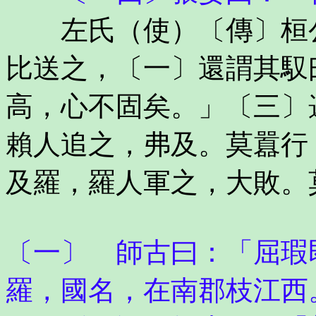
左氏（使）〔傳〕桓公
比送之，〔一〕還謂其馭
高，心不固矣。」〔三〕
賴人追之，弗及。莫囂行
及羅，羅人軍之，大敗。
〔一〕 師古曰：「屈瑕
羅，國名，在南郡枝江西