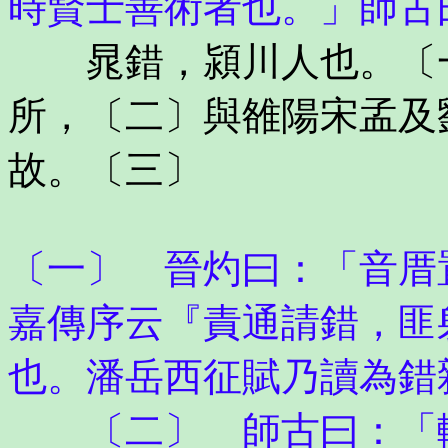
時賢士善術者也。」師古
晁錯，潁川人也。〔一
所，〔二〕與雒陽宋孟及
故。〔三〕
〔一〕 晉灼曰：「音厝
嘉傳序云『責通請錯，匪
也。潘岳西征賦乃讀為錯
〔二〕 師古曰：「軹