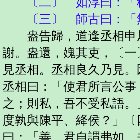
〔二〕 如淳曰：「種
〔三〕 師古曰：「無
盎告歸，道逢丞相申屠
謝。盎還，媿其吏，〔一
見丞相。丞相良久乃見。
丞相曰：「使君所言公事
之；則私，吾不受私語。
度孰與陳平、絳侯？」〔
曰：「善，君自謂弗如。