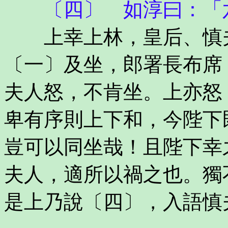
〔四〕 如淳曰：「六
上幸上林，皇后、慎夫
〔一〕及坐，郎署長布席
夫人怒，不肯坐。上亦怒
卑有序則上下和，今陛下
豈可以同坐哉！且陛下幸
夫人，適所以禍之也。獨
是上乃說〔四〕，入語慎