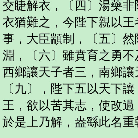
交睫解衣，〔四〕湯藥非
衣猶難之，今陛下親以王
事，大臣顓制，〔五〕然
淵，〔六〕雖賁育之勇不
西鄉讓天子者三，南鄉讓
〔九〕，陛下五以天下讓
王，欲以苦其志，使改過
於是上乃解，盎繇此名重