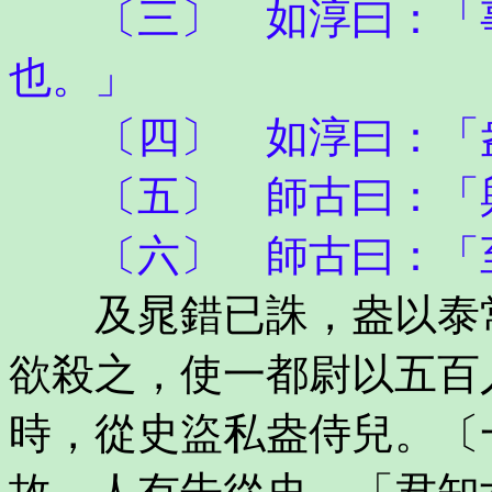
〔三〕 如淳曰：「事
也。」
〔四〕 如淳曰：「盎
〔五〕 師古曰：「
〔六〕 師古曰：「至
及晁錯已誅，盎以泰常
欲殺之，使一都尉以五百
時，從史盜私盎侍兒。〔