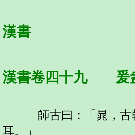
漢書
漢書卷四十九 爰
師古曰：「晁，古朝
耳。」