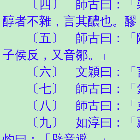
〔四〕 師古曰：「裝
醇者不雜，言其醲也。醪
〔五〕 師古曰：「陬
子侯反，又音鄒。」
〔六〕 文穎曰：「言
〔七〕 師古曰：「絫
〔八〕 師古曰：「
〔九〕 如淳曰：「藏
灼曰：「辟音避。」