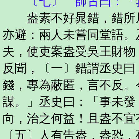
〔七〕 師古曰：「箝
盎素不好晁錯，錯所居
亦避：兩人未嘗同堂語。
夫，使吏案盎受吳王財物
反聞，〔一〕錯謂丞史曰
錢，專為蔽匿，言不反。
謀。」丞史曰：「事未發
向，治之何益！且盎不宜
〔五〕人有告盎，盎恐，