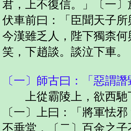
君，上不復信。」〔一〕
伏車前曰：「臣聞天子所
今漢雖乏人，陛下獨柰何
笑，下趙談。談泣下車。
〔一〕師古曰：「惡謂譖
上從霸陵上，欲西馳下
〔一〕上曰：「將軍怯邪
不垂堂，〔二〕百金之子