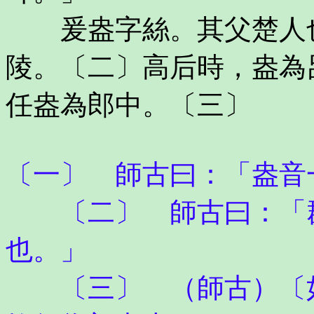
爰盎字絲。其父楚人也
陵。〔二〕高后時，盎為
任盎為郎中。〔三〕
〔一〕 師古曰：「盎音
〔二〕 師古曰：「群
也。」
〔三〕 （師古）〔如