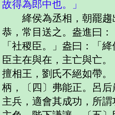
故得為郎中也。」
絳侯為丞相，朝罷趨出
恭，常目送之。盎進曰：
「社稷臣。」盎曰：「絳
臣主在與在，主亡與亡。
擅相王，劉氏不絕如帶。
柄，〔四〕弗能正。呂后
主兵，適會其成功，所謂