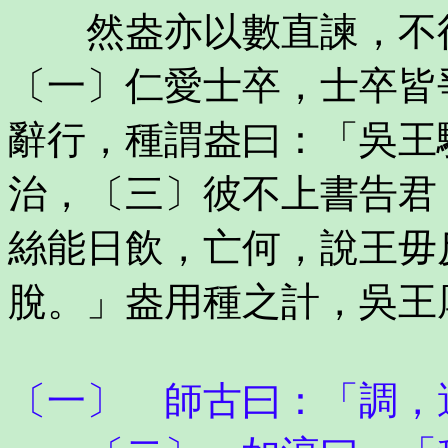
然盎亦以數直諫，不得
〔一〕仁愛士卒，士卒皆
辭行，種謂盎曰：「吳王
治，〔三〕彼不上書告君
絲能日飲，亡何，說王毋
脫。」盎用種之計，吳王
〔一〕 師古曰：「調，