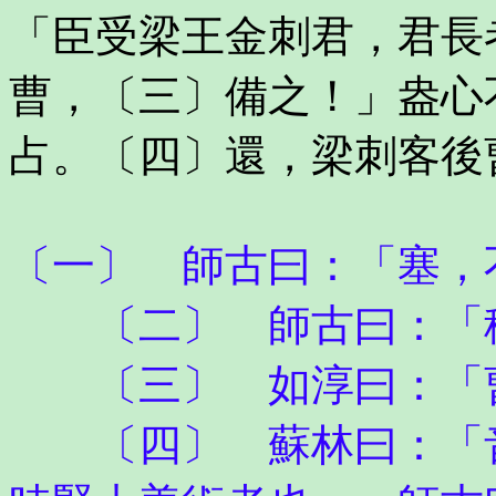
「臣受梁王金刺君，君長
曹，〔三〕備之！」盎心
占。〔四〕還，梁刺客後
〔一〕 師古曰：「塞，
〔二〕 師古曰：「稱
〔三〕 如淳曰：「
〔四〕 蘇林曰：「音