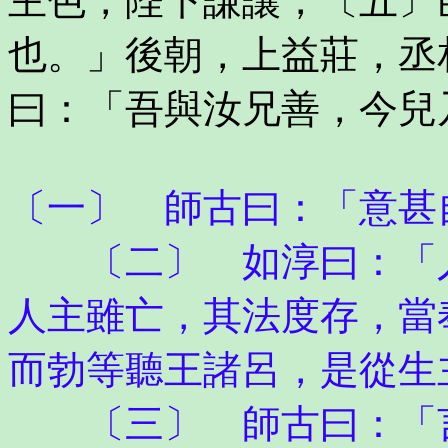
主色，陛下謙讓，〔五〕
也。」後朝，上益莊，丞
曰：「吾與汝兄善，今兒
〔一〕 師古曰：「意甚
〔二〕 如淳曰：「人
人主雖亡，其法度存，當
而勃等聽王諸呂，是從生
〔三〕 師古曰：「