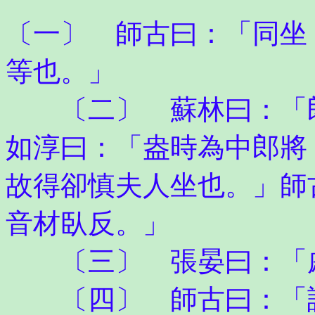
〔一〕 師古曰：「同坐
等也。」
〔二〕 蘇林曰：「郎
如淳曰：「盎時為中郎將
故得卻慎夫人坐也。」師
音材臥反。」
〔三〕 張晏曰：「
〔四〕 師古曰：「