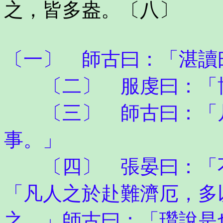
之，皆多盎。〔八〕
〔一〕 師古曰：「湛讀
〔二〕 服虔曰：「博
〔三〕 師古曰：「凡
事。」
〔四〕 張晏曰：「不
「凡人之於赴難濟厄，多
之。」師古曰：「瓚說是