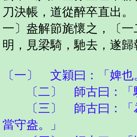
刀決帳，道從醉卒直出。
一〕盎解節旄懷之，〔一
明，見梁騎，馳去，遂歸
〔一〕 文穎曰：「婢也
〔二〕 師古曰：「驅
〔三〕 師古曰：「為
當守盎。」