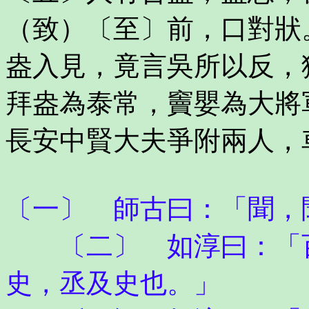
（致）〔至〕前，口對狀
盎入見，竟言吳所以反，
拜盎為泰常，竇嬰為大將
長安中賢大夫爭附兩人，
〔一〕 師古曰：「聞，
〔二〕 如淳曰：「百
史，丞及史也。」