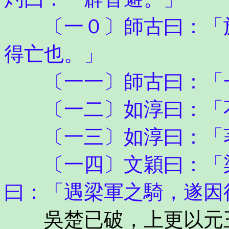
〔一０〕師古曰：「於
得亡也。」
〔一一〕師古曰：「一
〔一二〕如淳曰：「不
〔一三〕如淳曰：「著
〔一四〕文穎曰：「梁
曰：「遇梁軍之騎，遂因
吳楚已破，上更以元王