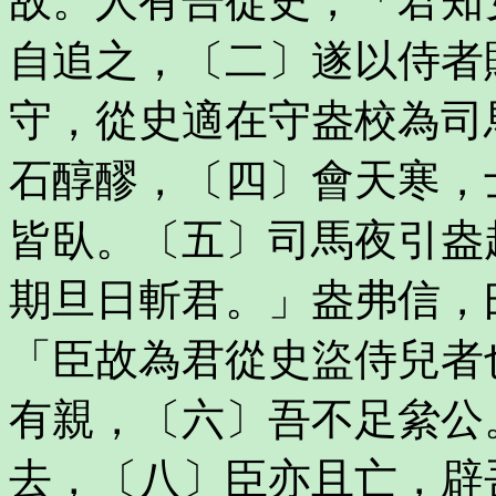
故。人有告從史，「君知
自追之，〔二〕遂以侍者
守，從史適在守盎校為司
石醇醪，〔四〕會天寒，
皆臥。〔五〕司馬夜引盎
期旦日斬君。」盎弗信，
「臣故為君從史盜侍兒者
有親，〔六〕吾不足絫公
去，〔八〕臣亦且亡，辟