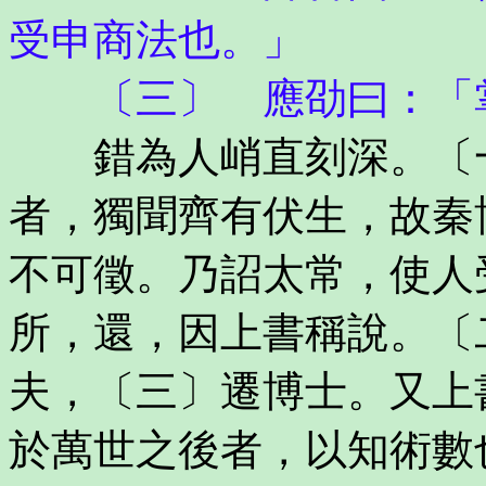
受申商法也。」
〔三〕 應劭曰：「掌
錯為人峭直刻深。〔一
者，獨聞齊有伏生，故秦
不可徵。乃詔太常，使人
所，還，因上書稱說。〔
夫，〔三〕遷博士。又上
於萬世之後者，以知術數