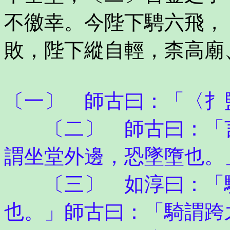
不徼幸。今陛下騁六飛，
敗，陛下縱自輕，柰高廟
〔一〕 師古曰：「〈扌
〔二〕 師古曰：「言
謂坐堂外邊，恐墜墮也。
〔三〕 如淳曰：「騎
也。」師古曰：「騎謂跨