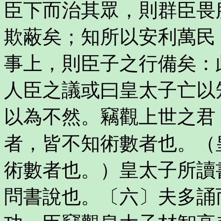
臣下而治其眾，則群臣畏
欺蔽矣；知所以安利萬民
事上，則臣子之行備矣：
人臣之議或曰皇太子亡以
以為不然。竊觀上世之君
者，皆不知術數者也。（
術數者也。）皇太子所讀
問書說也。〔六〕夫多誦