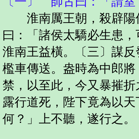
〔一〕 師古曰：「請室
淮南厲王朝，殺辟陽侯
曰：「諸侯太驕必生患，
淮南王益橫。〔三〕謀反
檻車傳送。盎時為中郎將
禁，以至此，今又暴摧折
露行道死，陛下竟為以天
何？」上不聽，遂行之。