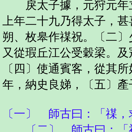
戾太子據，元狩元年立
上年二十九乃得太子，甚
朔、枚皋作禖祝。〔二〕
又從瑕丘江公受穀梁。及
〔四〕使通賓客，從其所
年，納史良娣，〔五〕產
〔一〕 師古曰：「禖，
〔二〕 師古曰：「祝