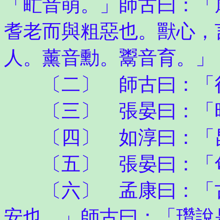
「甿音萌。」師古曰：「
耆老而與粗惡也。獸心，
人。薰音勳。鬻音育。」
〔二〕 師古曰：「
〔三〕 張晏曰：「時
〔四〕 如淳曰：「昆
〔五〕 張晏曰：「
〔六〕 孟康曰：「古
安也。」師古曰：「瓚說