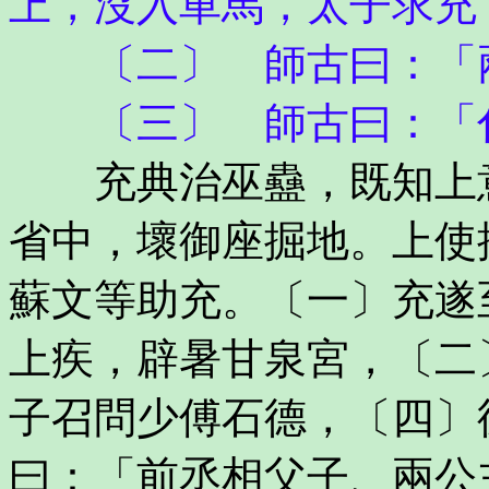
上，沒入車馬，太子求充
〔二〕 師古曰：「
〔三〕 師古曰：「伉
充典治巫蠱，既知上意
省中，壞御座掘地。上使
蘇文等助充。〔一〕充遂
上疾，辟暑甘泉宮，〔二
子召問少傅石德，〔四〕
曰：「前丞相父子、兩公