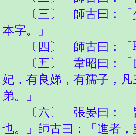
〔三〕 師古曰：「少
本字。」
〔四〕 師古曰：「取
〔五〕 韋昭曰：「良
妃，有良娣，有孺子，凡
弟。」
〔六〕 張晏曰：「皆
也。」師古曰：「進者，