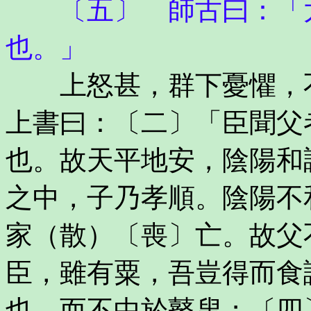
〔五〕 師古曰：「太
也。」
上怒甚，群下憂懼，不
上書曰：〔二〕「臣聞父
也。故天平地安，陰陽和
之中，子乃孝順。陰陽不
家（散）〔喪〕亡。故父
臣，雖有粟，吾豈得而食
也，而不中於瞽叟；〔四