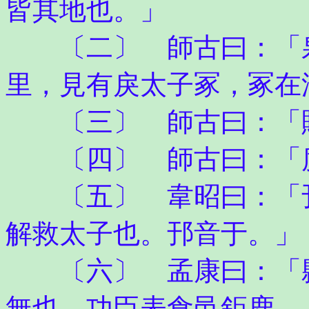
皆其地也。」
〔二〕 師古曰：「泉
里，見有戾太子冢，冢在
〔三〕 師古曰：「
〔四〕 師古曰：「度
〔五〕 韋昭曰：「邘
解救太子也。邘音于。」
〔六〕 孟康曰：「縣
無也。功臣表食邑鉅鹿。