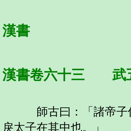
漢書
漢書卷六十三 武
師古曰：「諸帝子傳
戾太子在其中也。」