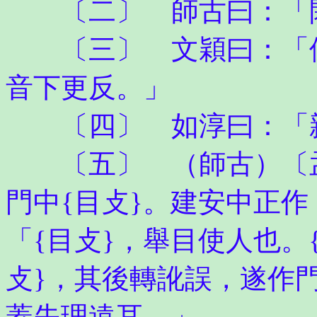
〔二〕 師古曰：「
〔三〕 文穎曰：「位
音下更反。」
〔四〕 如淳曰：「
〔五〕 （師古）〔孟
門中{目攴}。建安中正
「{目攴}，舉目使人也。
攴}，其後轉訛誤，遂作
蓋失理遠耳。」