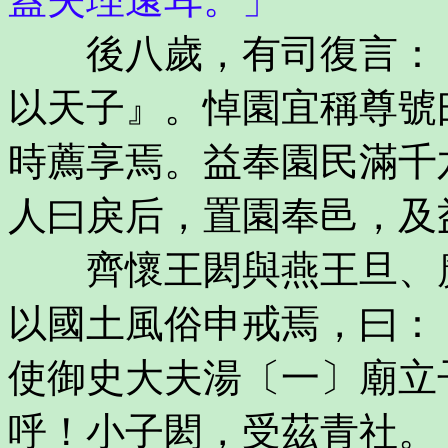
後八歲，有司復言：「
以天子』。悼園宜稱尊號
時薦享焉。益奉園民滿千
人曰戾后，置園奉邑，及
齊懷王閎與燕王旦、廣
以國土風俗申戒焉，曰：
使御史大夫湯〔一〕廟立
呼！小子閎，受茲青社。