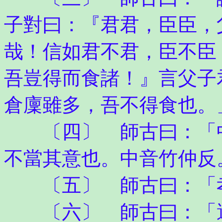
子對曰：『君君，臣臣，
哉！信如君不君，臣不臣
吾豈得而食諸！』言父子
倉廩雖多，吾不得食也。
〔四〕 師古曰：「中
不當其意也。中音竹仲反
〔五〕 師古曰：「孝
〔六〕 師古曰：「