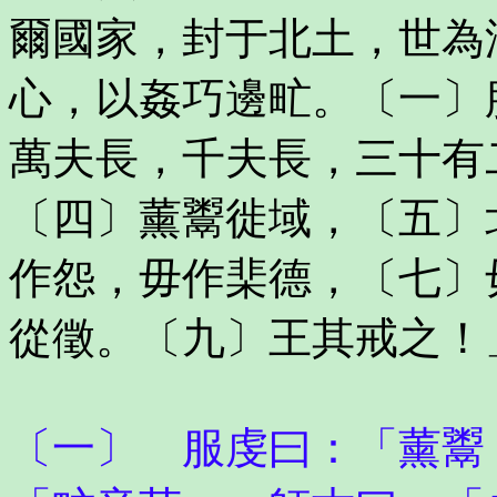
爾國家，封于北土，世為
心，以姦巧邊甿。〔一〕
萬夫長，千夫長，三十有
〔四〕薰鬻徙域，〔五〕
作怨，毋作棐德，〔七〕
從徵。〔九〕王其戒之！
〔一〕 服虔曰：「薰鬻