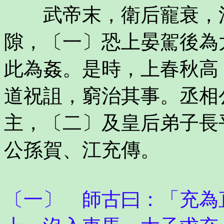
武帝末，衛后寵衰，江
隙，〔一〕恐上晏駕後為
此為姦。是時，上春秋高
道祝詛，窮治其事。丞相
主，〔二〕及皇后弟子長
公孫賀、江充傳。
〔一〕 師古曰：「充為