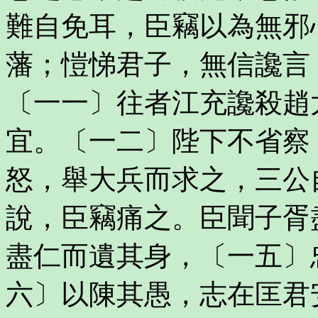
難自免耳，臣竊以為無邪
藩；愷悌君子，無信讒言
〔一一〕往者江充讒殺趙
宜。〔一二〕陛下不省察
怒，舉大兵而求之，三公
說，臣竊痛之。臣聞子胥
盡仁而遺其身，〔一五〕
六〕以陳其愚，志在匡君