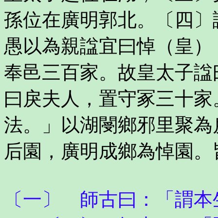
孫位在廣明郭北。〔四〕
愚以為親諡宜曰悼（皇）
奉邑三百家。故皇太子諡
曰戾夫人，置守冢三十家
法。」以湖閿鄉邪里聚為
后園，廣明成鄉為悼園。
〔一〕 師古曰：「謂本