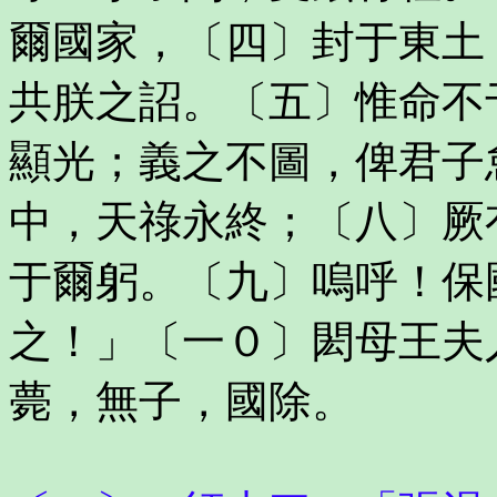
爾國家，〔四〕封于東土
共朕之詔。〔五〕惟命不
顯光；義之不圖，俾君子
中，天祿永終；〔八〕厥
于爾躬。〔九〕嗚呼！保
之！」〔一０〕閎母王夫
薨，無子，國除。