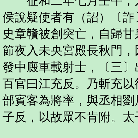
征和二年七月壬午，乃
侯說疑使者有（詔）〔詐
史章贛被創突亡，自歸甘
節夜入未央宮殿長秋門，
發中廄車載射士，〔三〕
百官曰江充反。乃斬充以
部賓客為將率，與丞相劉
子反，以故眾不肯附。太