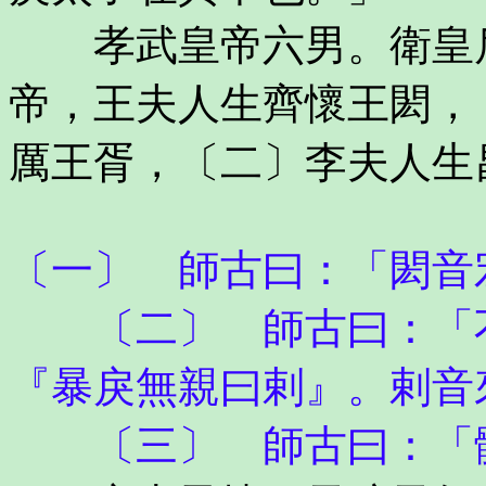
孝武皇帝六男。衛皇后
帝，王夫人生齊懷王閎，
厲王胥，〔二〕李夫人生
〔一〕 師古曰：「閎音
〔二〕 師古曰：「不
『暴戾無親曰剌』。剌音
〔三〕 師古曰：「