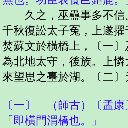
久之，巫蠱事多不信。
千秋復訟太子冤，上遂擢
焚蘇文於橫橋上，〔一〕
為北地太守，後族。上憐
來望思之臺於湖。〔二〕
〔一〕 （師古）〔孟康
「即橫門渭橋也。」