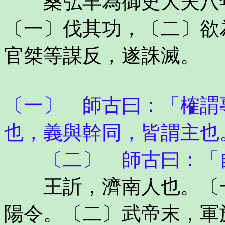
桑弘羊為御史大夫八年
〔一〕伐其功，〔二〕欲
官桀等謀反，遂誅滅。
〔一〕 師古曰：「榷謂
也，義與幹同，皆謂主也
〔二〕 師古曰：「自
王訢，濟南人也。〔一
陽令。〔二〕武帝末，軍