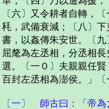
革，〔四〕乃以邊為援，
〔六〕又令耕者自轉，〔
秏，武備衰減；〔八〕下
書，以姦傳朱安世。〔九
屈氂為左丞相，分丞相長
選。〔一０〕夫親親任賢
百封左丞相為澎侯。」〔
〔一〕 師古曰：「帝為