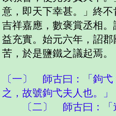
意，即天下幸甚。」終不
吉祥嘉應，數褒賞丞相。
益充實。始元六年，詔郡
苦，於是鹽鐵之議起焉。
〔一〕 師古曰：「鉤弋
之，故號鉤弋夫人也。」
〔二〕 師古曰：「