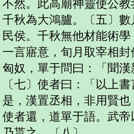
不然。此高廟神靈使公教
千秋為大鴻臚。〔五〕數
民侯。千秋無他材能術學
一言寤意，旬月取宰相封
匈奴，單于問曰：「聞漢
〔七〕使者曰：「以上書
是，漢置丞相，非用賢也
使者還，道單于語。武帝
乃貰之。〔八〕