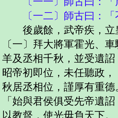
〔一一〕師古曰：「周
〔一二〕師古曰：「不
後歲餘，武帝疾，立皇
〔一〕拜大將軍霍光、車
羊及丞相千秋，並受遺詔
昭帝初即位，未任聽政，
秋居丞相位，謹厚有重德
「始與君侯俱受先帝遺詔
以教督，使光毋負天下。