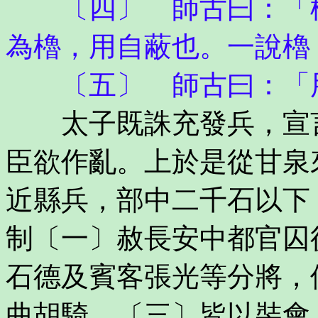
〔四〕 師古曰：「櫓
為櫓，用自蔽也。一說櫓
〔五〕 師古曰：「用
太子既誅充發兵，宣言
臣欲作亂。上於是從甘泉
近縣兵，部中二千石以下
制〔一〕赦長安中都官囚
石德及賓客張光等分將，
曲胡騎，〔三〕皆以裝會