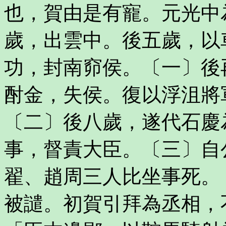
也，賀由是有寵。元光中
歲，出雲中。後五歲，以
功，封南窌侯。〔一〕後
酎金，失侯。復以浮沮將
〔二〕後八歲，遂代石慶
事，督責大臣。〔三〕自
翟、趙周三人比坐事死。
被譴。初賀引拜為丞相，