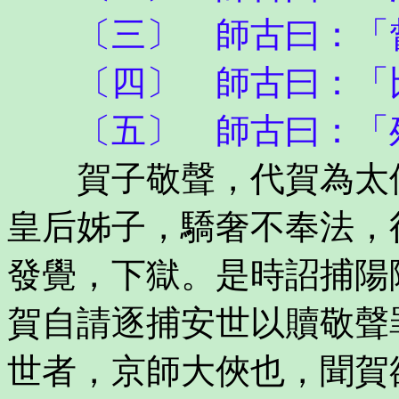
〔三〕 師古曰：「督
〔四〕 師古曰：「
〔五〕 師古曰：「
賀子敬聲，代賀為太僕
皇后姊子，驕奢不奉法，
發覺，下獄。是時詔捕陽
賀自請逐捕安世以贖敬聲
世者，京師大俠也，聞賀