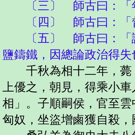
〔三〕 師古曰：「年
〔四〕 師古曰：「
〔五〕 師古曰：「議
鹽鑄鐵，因總論政治得失
千秋為相十二年，薨，
上優之，朝見，得乘小車
相」。子順嗣侯，官至雲
匈奴，坐盜增鹵獲自殺，