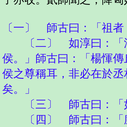
〔一〕 師古曰：「祖者
〔二〕 如淳曰：「漢
侯。」師古曰：「楊惲傳
侯之尊稱耳，非必在於丞
矣。」
〔三〕 師古曰：「
〔四〕 師古曰：「廚