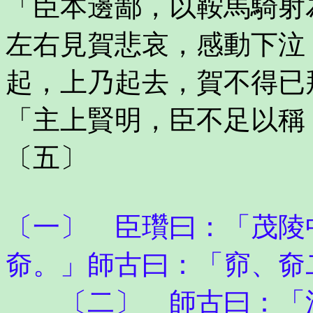
「臣本邊鄙，以鞍馬騎射
左右見賀悲哀，感動下泣
起，上乃起去，賀不得已
「主上賢明，臣不足以稱
〔五〕
〔一〕 臣瓚曰：「茂陵
奅。」師古曰：「窌、奅
〔二〕 師古曰：「沮