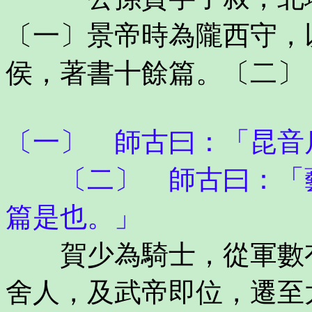
〔一〕景帝時為隴西守，
侯，著書十餘篇。〔二〕
〔一〕 師古曰：「昆音
〔二〕 師古曰：「藝
篇是也。」
賀少為騎士，從軍數有
舍人，及武帝即位，遷至