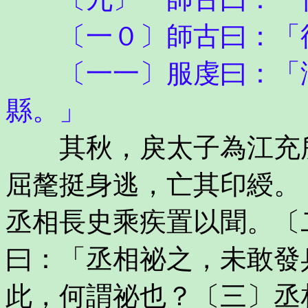
〔一０〕師古曰：「待
〔一一〕服虔曰：「澎
縣。」
其秋，戾太子為江充所
屈氂挺身逃，亡其印綬。
丞相長史乘疾置以聞。〔
曰：「丞相祕之，未敢發
此，何謂祕也？〔三〕丞