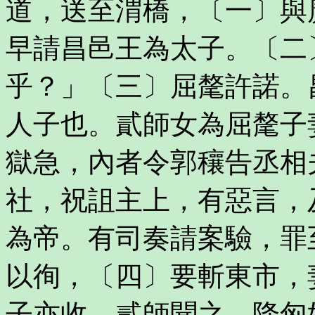
道，送至渭橋，〔一〕與
早請昌邑王為太子。〔二
乎？」〔三〕屈氂許諾。
人子也。貳師女為屈氂子
獄急，內者令郭穰告丞相
社，祝詛主上，有惡言，
為帝。有司奏請案驗，罪
以徇，〔四〕要斬東市，
子亦收。貳師聞之，降匈