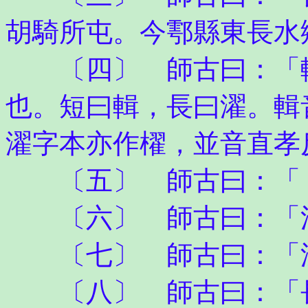
胡騎所屯。今鄠縣東長水
〔四〕 師古曰：「輯
也。短曰輯，長曰濯。輯
濯字本亦作櫂，並音直孝
〔五〕 師古曰：「〈
〔六〕 師古曰：「溝
〔七〕 師古曰：「
〔八〕 師古曰：「長