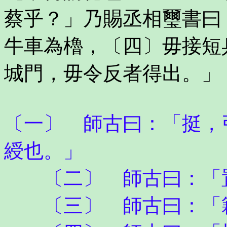
蔡乎？」乃賜丞相璽書曰
牛車為櫓，〔四〕毋接短
城門，毋令反者得出。」
〔一〕 師古曰：「挺，
綬也。」
〔二〕 師古曰：「置
〔三〕 師古曰：「籍