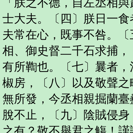
「朕之不德，自左丞相與
士大夫。〔四〕朕日一食
夫常在心，既事不咎。〔
相、御史督二千石求捕，
有所鞫也。〔七〕曩者，
椒房，〔八〕以及敬聲之
無所發，今丞相親掘蘭臺
脫不止，〔九〕陰賊侵身
之有？敬不舉君之觴！謹