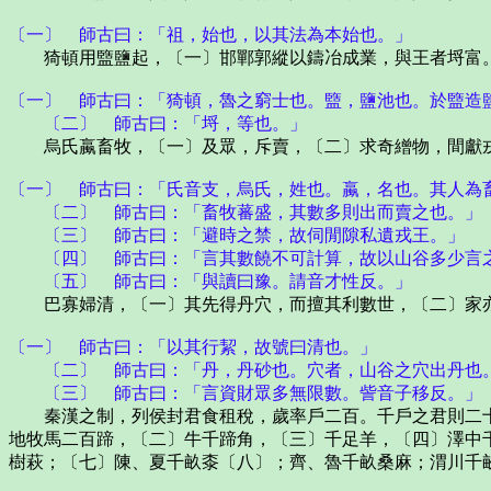
〔一〕 師古曰：「祖，始也，以其法為本始也。」
猗頓用盬鹽起，〔一〕邯鄲郭縱以鑄冶成業，與王者埒富
〔一〕 師古曰：「猗頓，魯之窮士也。盬，鹽池也。於盬造
〔二〕 師古曰：「埒，等也。」
烏氏蠃畜牧，〔一〕及眾，斥賣，〔二〕求奇繒物，間獻戎
〔一〕 師古曰：「氏音支，烏氏，姓也。蠃，名也。其人為
〔二〕 師古曰：「畜牧蕃盛，其數多則出而賣之也。」
〔三〕 師古曰：「避時之禁，故伺閒隙私遺戎王。」
〔四〕 師古曰：「言其數饒不可計算，故以山谷多少言
〔五〕 師古曰：「與讀曰豫。請音才性反。」
巴寡婦清，〔一〕其先得丹穴，而擅其利數世，〔二〕家亦
〔一〕 師古曰：「以其行絜，故號曰清也。」
〔二〕 師古曰：「丹，丹砂也。穴者，山谷之穴出丹也
〔三〕 師古曰：「言資財眾多無限數。訾音子移反。」
秦漢之制，列侯封君食租稅，歲率戶二百。千戶之君則二十
地牧馬二百蹄，〔二〕牛千蹄角，〔三〕千足羊，〔四〕澤中
樹萩；〔七〕陳、夏千畝桼〔八〕；齊、魯千畝桑麻；渭川千