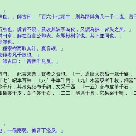
。」
也。」師古曰：「百六十七頭牛，則為蹄與角凡一千二也。言
魚也。說者不曉，及改其波字為皮，又讀為披，皆失之矣。」
曰章，解在百官公卿表。萩即楸樹字也。其下並同也。」
滎澤也。」
種桼樹而取其汁。夏音嘏。」
收鐘者凡千畝也。」
師古曰：「茜音千見反。」
門。」此言末業，貧者之資也。〔一〕通邑大都酤一歲千釀，〔
〔七〕軺車百乘，〔八〕牛車千兩；〔九〕木器桼者千枚，銅器
沙千斤，其帛絮細布千鈞，文采千匹，〔一五〕荅布皮革千石，
狐貂裘千皮，羔羊裘千石，〔二二〕旃席千具，它果采千種，〔
。」
，一儋兩甖。儋音丁濫反。」