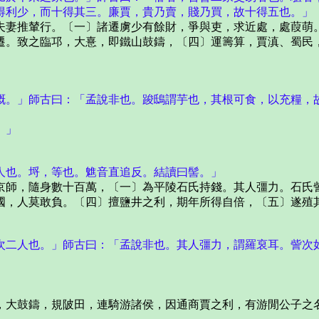
利少，而十得其三。廉賈，貴乃賣，賤乃買，故十得五也。」
妻推輦行。〔一〕諸遷虜少有餘財，爭與吏，求近處，處葭萌。
遷。致之臨邛，大憙，即鐵山鼓鑄，〔四〕運籌算，賈滇、蜀民
。」師古曰：「孟說非也。踆鴟謂芋也，其根可食，以充糧，故
。」
〕
人也。埒，等也。魋音直追反。結讀曰髻。」
師，隨身數十百萬，〔一〕為平陵石氏持錢。其人彊力。石氏訾
國，人莫敢負。〔四〕擅鹽井之利，期年所得自倍，〔五〕遂殖
二人也。」師古曰：「孟說非也。其人彊力，謂羅裒耳。訾次如
大鼓鑄，規陂田，連騎游諸侯，因通商賈之利，有游閒公子之名