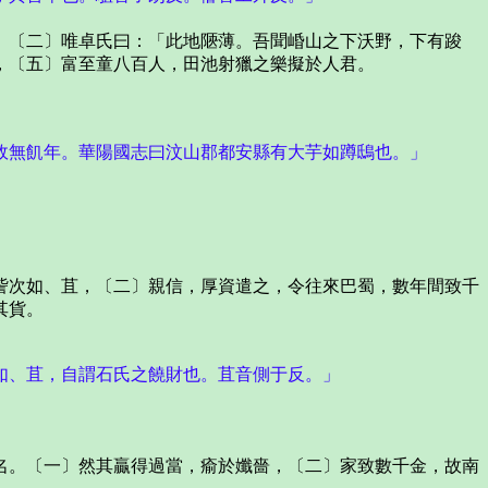
〔二〕唯卓氏曰：「此地陿薄。吾聞崏山之下沃野，下有踆
，〔五〕富至童八百人，田池射獵之樂擬於人君。
無飢年。華陽國志曰汶山郡都安縣有大芋如蹲鴟也。」
次如、苴，〔二〕親信，厚資遣之，令往來巴蜀，數年間致千
其貨。
、苴，自謂石氏之饒財也。苴音側于反。」
。〔一〕然其贏得過當，瘉於孅嗇，〔二〕家致數千金，故南