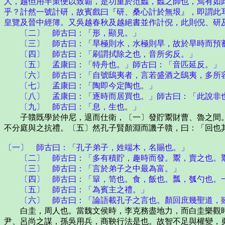
人，越但用半策便以致霸，是功重於范蠡，蠡之師也，焉有如
乎？計然一號計研，故賓戲曰『研、桑心計於無垠』，即謂此
皇覽及晉中經簿。又吳越春秋及越絕書並作計倪，此則倪、研
〔二〕 師古曰：「形，顯見。」
〔三〕 師古曰：「旱極則水，水極則旱，故於旱時而預蓄
〔四〕 師古曰：「刷謂拭除之也，音所劣反。」
〔五〕 孟康曰：「特舟也。」師古曰：「音匹延反。」
〔六〕 師古曰：「自號鴟夷者，言若盛酒之鴟夷，多所容
〔七〕 孟康曰：「陶即今定陶也。」
〔八〕 孟康曰：「逐時而居買也。」師古曰：「此說非也
〔九〕 師古曰：「息，生也。」
子贛既學於仲尼，退而仕衛，〔一〕發貯鬻財曹、魯之間。
不分庭與之抗禮。〔五〕然孔子賢顏淵而譏子贛，曰：「回也
〔一〕 師古曰：「孔子弟子，姓端木，名賜也。」
〔二〕 師古曰：「多有積貯，趣時而發。鬻，賣之也。
〔三〕 師古曰：「言於弟子之中最為富。」
〔四〕 師古曰：「簞，笥也。食，飯也。瓢，瓠勺也。一
〔五〕 師古曰：「為賓主之禮。」
〔六〕 師古曰：「論語載孔子之言也。顏回庶幾聖道，雖
白圭，周人也。當魏文侯時，李克務盡地力，而白圭樂觀時
尹、呂尚之謀，孫吳用兵，商鞅行法是也。故智不足與權變，