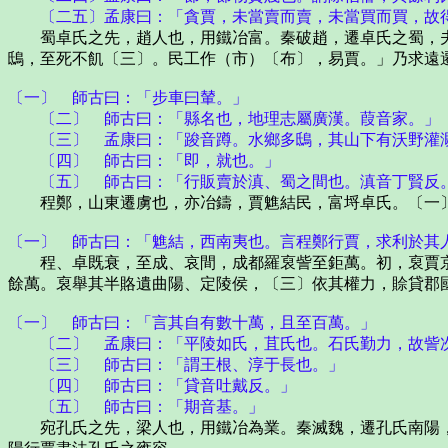
〔二五〕孟康曰：「貪賈，未當賣而賣，未當買而買，故得
蜀卓氏之先，趙人也，用鐵冶富。秦破趙，遷卓氏之蜀，夫
鴟，至死不飢〔三〕。民工作（市）〔布〕，易賈。」乃求遠
〔一〕 師古曰：「步車曰輦。」
〔二〕 師古曰：「縣名也，地理志屬廣漢。葭音家。」
〔三〕 孟康曰：「踆音蹲。水鄉多鴟，其山下有沃野灌溉
〔四〕 師古曰：「即，就也。」
〔五〕 師古曰：「行販賣於滇、蜀之間也。滇音丁賢反
程鄭，山東遷虜也，亦冶鑄，賈魋結民，富埒卓氏。〔一
〔一〕 師古曰：「魋結，西南夷也。言程鄭行賈，求利於其
程、卓既衰，至成、哀間，成都羅裒訾至鉅萬。初，裒賈京
餘萬。裒舉其半賂遺曲陽、定陵侯，〔三〕依其權力，賒貸郡
〔一〕 師古曰：「言其自有數十萬，且至百萬。」
〔二〕 孟康曰：「平陵如氏，苴氏也。石氏勤力，故訾次
〔三〕 師古曰：「謂王根、淳于長也。」
〔四〕 師古曰：「貸音吐戴反。」
〔五〕 師古曰：「期音基。」
宛孔氏之先，梁人也，用鐵冶為業。秦滅魏，遷孔氏南陽，