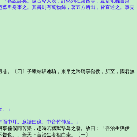
：「蔡說謬矣。據古今人表，計然列在第四等，豈是范蠡書篇
范蠡卑身事之。其書則有萬物錄，著五方所出，皆直述之。事見
巷。〔四〕子贛結駟連騎，束帛之幣聘享儲侯，所至，國君無
反。」
幸而中耳。意讀曰億。中音竹仲反。」
事僮僕同苦樂，趨時若猛獸摯鳥之發。故曰：「吾治生猶伊
不告也。」蓋天下言治生者祖白圭。〔一〕