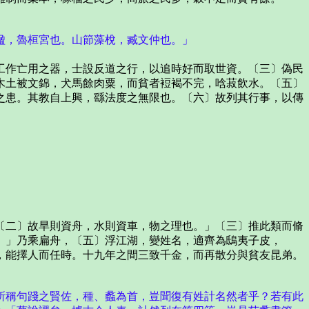
楹，魯桓宮也。山節藻梲，臧文仲也。」
作亡用之器，士設反道之行，以追時好而取世資。〔三〕偽民
木土被文錦，犬馬餘肉粟，而貧者裋褐不完，唅菽飲水。〔五〕
之患。其教自上興，繇法度之無限也。〔六〕故列其行事，以傳
二〕故旱則資舟，水則資車，物之理也。」〔三〕推此類而脩
。」乃乘扁舟，〔五〕浮江湖，變姓名，適齊為鴟夷子皮，
，能擇人而任時。十九年之間三致千金，而再散分與貧友昆弟。
所稱句踐之賢佐，種、蠡為首，豈聞復有姓計名然者乎？若有此