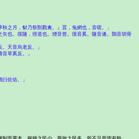
秋之月，豺乃祭獸戮禽。』罝，兔網也，音嗟。」
矢也。徯隧，徑道也。矰音曾。徯音奚。隧音遂。鶻音胡骨
反。夭音烏老反。」
麛音草奚反。」
讀曰佐佑。」
制而棄本，稼穡之民少，商旅之民多，穀不足而貨有餘。