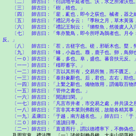
〔二〕 師古曰：「衍謂地平延者也。沃，水之所灌沃也。
〔三〕 師古曰：「樹，殖也。」
〔四〕 師古曰：「雚，薍也，即今之荻也。械者，器之總
〔五〕 師古曰：「禮記月令云：『季秋之月，草木黃落
〔六〕 師古曰：「禮記王制云：『獺祭魚，然後虞人入澤
〔七〕 師古曰：「隼亦鷙鳥，即今所呼為鶻者也。月令：
反。」
〔八〕 師古曰：「茬，古槎字也。槎，邪斫木也。櫱，髡
〔九〕 師古曰：「蝝，小蟲也。麛，鹿子也。卵，鳥卵也
〔一０〕師古曰：「蕃，多也。阜，盛也。蕃音扶元反。
〔一一〕師古曰：「稸即蓄字。」
〔一二〕師古曰：「言以其所有，交易所無，而不匱乏。
〔一三〕師古曰：「泰卦象辭也。后，君也。左右，助也。
〔一四〕師古曰：「上繫之辭也。備物致用，謂備取百物
〔一五〕師古曰：「管仲之書也。」
〔一六〕師古曰：「閒讀曰閑。」
〔一七〕師古曰：「凡言市井者，市交易之處，井共汲之所
〔一八〕師古曰：「言非其本業則弗觀視，故能各精其事
〔一九〕孟康曰：「于越，南方越名也。」師古曰：「于，
〔二０〕師古曰：「道讀曰導。」
〔二一〕師古曰：「直道而行，謂以德禮率下，不飾偽也
及周室衰，禮法墮，〔一〕諸侯刻桷丹楹，大夫山節藻梲，