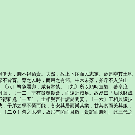
僭大，賤不得踰貴。夫然，故上下序而民志定。於是辯其土地
靡不皆育。育之以時，而用之有節。屮木未落，斧斤不入於山
，〔八〕蝝魚麛卵，咸有常禁。〔九〕所以順時宣氣，蕃阜庶
俱贍，〔一二〕非有徵發期會，而遠近咸足。故易曰「后以財成
不得雜處〔一五〕。士相與言仁誼於閒宴，〔一六〕工相與議技
成，子弟之學不勞而能，各安其居而樂其業，甘其食而美其服，
，〔二０〕齊之以禮，故民有恥而且敬，貴誼而賤利。此三代之