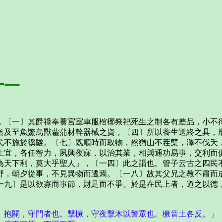
十一
一〕其爵祿奉養宮室車服棺槨祭祀死生之制各有差品，小不得
畜及至魚鱉鳥獸雚蒲材幹器械之資，〔四〕所以養生送終之具，
弋不施於徯隧。〔七〕既順時而取物，然猶山不茬櫱，澤不伐夭
土宜，各任智力，夙興夜寐，以治其業，相與通功易事，交利而
為天下利，莫大乎聖人」，〔一四〕此之謂也。管子云古之四民
野，朝夕從事，不見異物而遷焉。〔一八〕故其父兄之教不肅而
一九〕是以欲寡而事節，財足而不爭。於是在民上者，道之以德
。抱關，守門者也。擊橛，守夜擊木以警眾也。橛音土各反。」