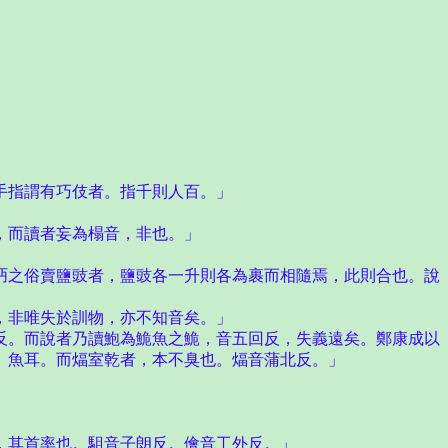
手指謂有巧伎者。指千則人百。」
，而讀者妄為榻音，非也。」
之俗賣鹽豉者，鹽豉各一升則各為裹而相隨焉，此則合也。說
，非唯失於訓物，亦不知音矣。」
。而說者乃讀鮑為鮠魚之鮠，音五回反，失義遠矣。鄭康成以
〉魚耳。而煏室乾者，本不臭也。煏音蒲北反。」
其首率也。駔音子朗反。儈音工外反。」