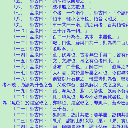
〔五〕 師古曰：「謂常糴取而居之。」
〔六〕 師古曰：「總積船之丈數也。」
〔七〕 孟康曰：「个者，一个兩个。」師古曰：「个讀
〔八〕 師古曰：「軺車，輕小之車也。軺音弋昭反。」
〔九〕 師古曰：「車一乘曰一兩。謂之兩者，言其轅輪
〔一０〕孟康曰：「三十斤為一鈞。」
〔一一〕孟康曰：「百二十斤為石。素木，素器也。」
〔一二〕師古曰：「噭，口也。蹄與口共千，則為馬二百也
〔一三〕師古曰：「彘即豕。」
〔一四〕孟康曰：「童，奴婢也。古者無空手游口，皆有作
〔一五〕師古曰：「文，文繒也。帛之有色者曰采。」
〔一六〕孟康曰：「荅布，白疊也。」師古曰：「麤厚之布
〔一七〕師古曰：「大斗者，異於量米粟之斗也。今俗猶
〔一八〕師古曰：「麴糱以斤石稱之，輕重齊則為合。鹽豉
者不曉，乃讀為升合之合，又改作台，競為解說，失之遠矣。
〔一九〕師古曰：「鮐，海魚也。鮆，刀魚也，飲而不食者
〔二０〕師古曰：「鮿，膊魚也，即今不著鹽而乾者也。鮑
為〈魚邑〉於煏室乾之，亦非也。煏室乾之，即鮿耳。蓋今巴
〔二一〕師古曰：「三千石。」
〔二二〕師古曰：「狐貂貴，故計其數；羔羊賤，故稱其
〔二三〕師古曰：「果采，謂於山野采取（栗）〔果〕實
〔二四〕孟康曰：「節，節物貴賤也。謂除估儈，其餘利比