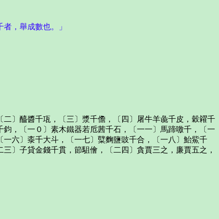
千者，舉成數也。」
二〕醯醬千瓨，〔三〕漿千儋，〔四〕屠牛羊彘千皮，穀糴千
千鈞，〔一０〕素木鐵器若卮茜千石，〔一一〕馬蹄噭千，〔一
〔一六〕桼千大斗，〔一七〕糱麴鹽豉千合，〔一八〕鮐鮆千
二三〕子貸金錢千貫，節駔儈，〔二四〕貪賈三之，廉賈五之，