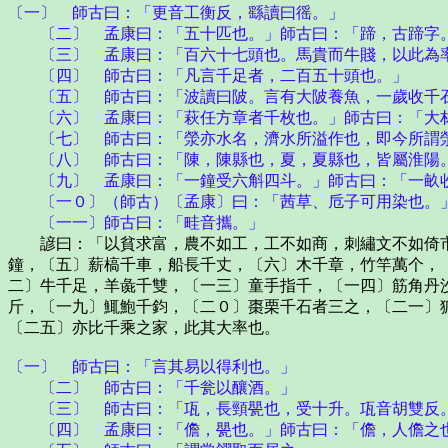
〔一〕 師古曰：「更音工衡反，繇讀曰徭。」
〔二〕 孟康曰：「五十匹也。」師古曰：「蹄，古蹄字
〔三〕 孟康曰：「百六十七頭也。馬貴而牛賤，以此為率
〔四〕 師古曰：「凡言千足者，二百五十頭也。」
〔五〕 師古曰：「波讀曰陂。言有大陂養魚，一歲收千石
〔六〕 孟康曰：「萩任方章者千枚也。」師古曰：「大材
〔七〕 師古曰：「滎亦水名，濟水所溢作也，即今所謂
〔八〕 師古曰：「陳，陳縣也，夏，夏縣也，皆屬淮陽。
〔九〕 孟康曰：「一鐘受六斛四斗。」師古曰：「一畝
〔一０〕（師古）〔孟康〕曰：「茜草、卮子可用染也。」
〔一一〕師古曰：「畦音攜。」
諺曰：「以貧求富，農不如工，工不如商，刺繡文不如倚市
鐘，〔五〕薪槁千車，船長千丈，〔六〕木千章，竹竿萬个，
二〕牛千足，羊彘千雙，〔一三〕童手指千，〔一四〕筋角丹
斤，〔一九〕鮿鮑千鈞，〔二０〕棗栗千石者三之，〔二一〕
〔二五〕亦比千乘之家，此其大率也。
〔一〕 師古曰：「言其易以得利也。」
〔二〕 師古曰：「千瓮以釀酒。」
〔三〕 師古曰：「瓨，長頸甖也，受十升。瓨音胡雙反
〔四〕 孟康曰：「儋，甖也。」師古曰：「儋，人儋之也