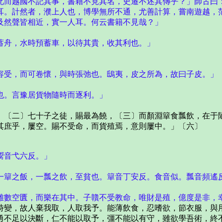
此而越國不記其事，書籍不見其名，史遷不述其傳乎？」師古曰
耳。計然者，濮上人也，博學無所不通，尤善計算，嘗南遊越，
及然聲皆相近，實一人耳。何云書籍不見哉？」
舟，水時預蓄車，以待其貴，收其利也。」
受，而可卷懷，與時張弛也。鴟夷，皮之所為，故曰子皮。」
。言豫居貨物隨時而逐利。」
〔二〕七十子之徒，賜最為饒，〔三〕而顏淵簞食瓢飲，在于陋
其庶乎，屢空。賜不受命，而貨殖焉，意則屢中。」〔六〕
鬻音弋六反。」
簞之飯，一瓢之飲，至貧也。簞音丁安反。食音似。瓢音頻遙
數空匱，而樂在其中。子贛不受教命，唯財是殖，億度是非，
變，故人棄我取，人取我予。能薄飲食，忍嗜欲，節衣服，與用
勇不足以決斷，仁不能以取予，彊不能以有守，雖欲學吾術，終