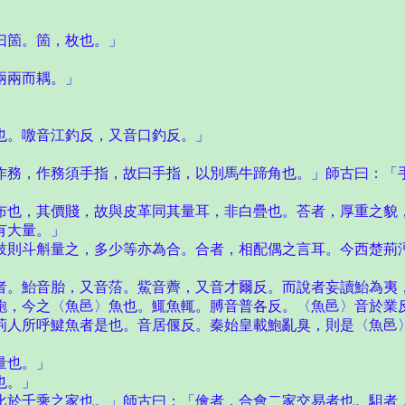
曰箇。箇，枚也。」
兩兩而耦。」
。噭音江釣反，又音口釣反。」
務，作務須手指，故曰手指，以別馬牛蹄角也。」師古曰：「
也，其價賤，故與皮革同其量耳，非白疊也。荅者，厚重之貌
有大量。」
則斗斛量之，多少等亦為合。合者，相配偶之言耳。今西楚荊沔
」
。鮐音胎，又音菭。鮆音薺，又音才爾反。而說者妄讀鮐為夷
，今之〈魚邑〉魚也。鮿魚輒。膊音普各反。〈魚邑〉音於業反
荊人所呼鰎魚者是也。音居偃反。秦始皇載鮑亂臭，則是〈魚邑
量也。」
也。」
於千乘之家也。」師古曰：「儈者，合會二家交易者也。駔者，