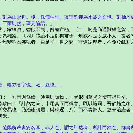
刻為山形也。梲，侏儒柱也。藻謂刻鏤為水藻之文也。刻桷丹
三家則然，事見論語。」
，家殊俗，耆欲不制，僭差亡極。〔二〕於是商通難得之貨，工
者為雄桀。〔四〕禮誼不足以拘君子，刑戮不足以威小人。富者
夫飾變詐為姦軌者，自足乎一世之間；守道循理者，不免於飢寒
。唅亦含字也。菽，豆也。」
：「知鬥則修備，時用則知物，二者形則萬貨之情可得見矣。〔
蠡歎曰：「計然之策，十用其五而得意。既以施國，吾欲施之家
所交易也，乃治產積居，與時逐〔八〕而不責於人。故善治產者
陶朱。
，范蠡所著書篇名耳，非人也。謂之計然者，所計而然也。群書