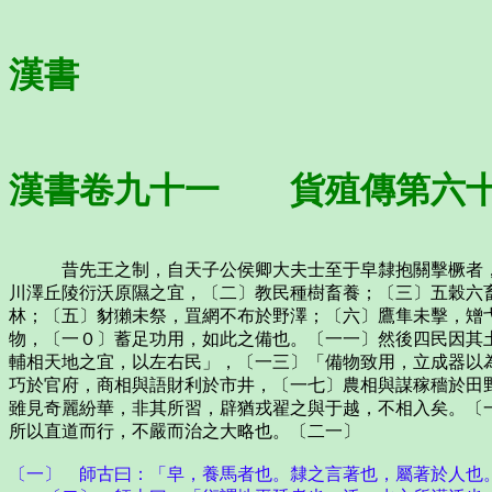
漢書
漢書卷九十一 貨殖傳第六
昔先王之制，自天子公侯卿大夫士至于皁隸抱關擊橛者，〔
川澤丘陵衍沃原隰之宜，〔二〕教民種樹畜養；〔三〕五穀六
林；〔五〕豺獺未祭，罝網不布於野澤；〔六〕鷹隼未擊，矰
物，〔一０〕蓄足功用，如此之備也。〔一一〕然後四民因其
輔相天地之宜，以左右民」，〔一三〕「備物致用，立成器以
巧於官府，商相與語財利於市井，〔一七〕農相與謀稼穡於田
雖見奇麗紛華，非其所習，辟猶戎翟之與于越，不相入矣。〔
所以直道而行，不嚴而治之大略也。〔二一〕
〔一〕 師古曰：「皁，養馬者也。隸之言著也，屬著於人也