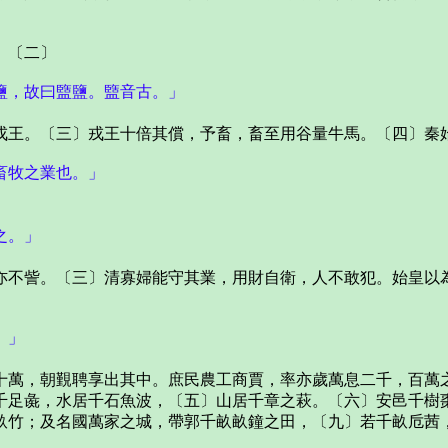
。〔二〕
鹽，故曰盬鹽。盬音古。」
王。〔三〕戎王十倍其償，予畜，畜至用谷量牛馬。〔四〕秦始
畜牧之業也。」
之。」
不訾。〔三〕清寡婦能守其業，用財自衛，人不敢犯。始皇以
。」
萬，朝覲聘享出其中。庶民農工商賈，率亦歲萬息二千，百萬之
千足彘，水居千石魚波，〔五〕山居千章之萩。〔六〕安邑千樹
畝竹；及名國萬家之城，帶郭千畝畝鐘之田，〔九〕若千畝卮茜