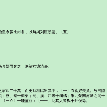
皇令蠃比封君，以時與列臣朝請。〔五〕
為貞婦而客之，為築女懷清臺。
家即二十萬，而更繇租賦出其中，〔一〕衣食好美矣。故曰陸
棗；燕、秦千樹栗；蜀、漢、江陵千樹橘；淮北滎南河濟之間千
，〔一０〕千畦薑韭：〔一一〕此其人皆與千戶侯等。