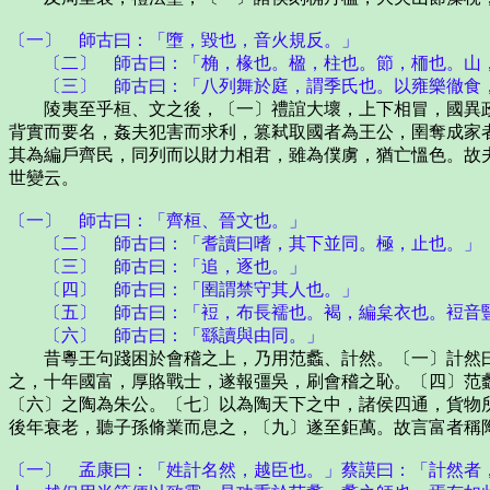
〔一〕 師古曰：「墮，毀也，音火規反。」
〔二〕 師古曰：「桷，椽也。楹，柱也。節，栭也。山，
〔三〕 師古曰：「八列舞於庭，謂季氏也。以雍樂徹食，
陵夷至乎桓、文之後，〔一〕禮誼大壞，上下相冒，國異政
背實而要名，姦夫犯害而求利，篡弒取國者為王公，圉奪成家
其為編戶齊民，同列而以財力相君，雖為僕虜，猶亡慍色。故
世變云。
〔一〕 師古曰：「齊桓、晉文也。」
〔二〕 師古曰：「耆讀曰嗜，其下並同。極，止也。」
〔三〕 師古曰：「追，逐也。」
〔四〕 師古曰：「圉謂禁守其人也。」
〔五〕 師古曰：「裋，布長襦也。褐，編枲衣也。裋音豎
〔六〕 師古曰：「繇讀與由同。」
昔粵王句踐困於會稽之上，乃用范蠡、計然。〔一〕計然曰
之，十年國富，厚賂戰士，遂報彊吳，刷會稽之恥。〔四〕范
〔六〕之陶為朱公。〔七〕以為陶天下之中，諸侯四通，貨物
後年衰老，聽子孫脩業而息之，〔九〕遂至鉅萬。故言富者稱
〔一〕 孟康曰：「姓計名然，越臣也。」蔡謨曰：「計然者