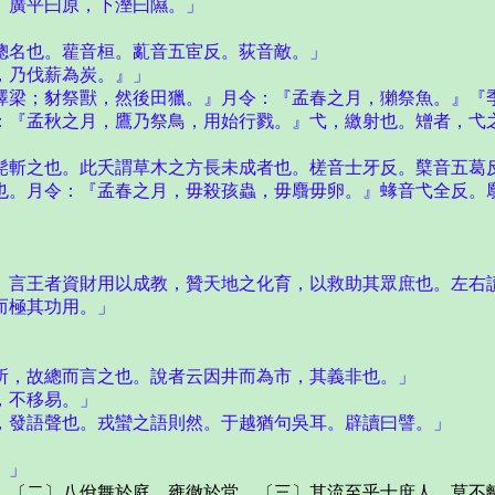
廣平曰原，下溼曰隰。」
名也。雚音桓。薍音五宦反。荻音敵。」
，乃伐薪為炭。』」
梁；豺祭獸，然後田獵。』月令：『孟春之月，獺祭魚。』『季
『孟秋之月，鷹乃祭鳥，用始行戮。』弋，繳射也。矰者，弋之
斬之也。此夭謂草木之方長未成者也。槎音士牙反。櫱音五葛
。月令：『孟春之月，毋殺孩蟲，毋麛毋卵。』蝝音弋全反。
」
」
言王者資財用以成教，贊天地之化育，以救助其眾庶也。左右
而極其功用。」
，故總而言之也。說者云因井而為市，其義非也。」
，不移易。」
發語聲也。戎蠻之語則然。于越猶句吳耳。辟讀曰譬。」
。」
〔二〕八佾舞於庭，雍徹於堂。〔三〕其流至乎士庶人，莫不離