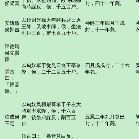
子信、家監迴倫、故侍郎鄭
侯梁喜
封，四十一年薨。
尚時謀反，侯，千五百戶。
以校尉光祿大年將兵迎日逐
安遠繆
神爵三年四月壬戌
王降，又破車師，侯，坐法
侯鄭吉
封，十一年薨。
削戶三百，定七百九十戶。
歸德靖
侯先賢
撣
以匈奴單于從兄日逐王率眾
四月戊戌封，二十六
師古
降，侯，二千二百五十戶。
年薨。
曰：
「撣音
纏。」
以匈奴烏桓屠驀單于子左大
將軍率眾降，侯，千六百
信成侯
五鳳二年九月癸巳
戶，後坐弟謀反，削百五
王定
封，十二年薨。
戶。
師古曰：「驀音莫白反。」