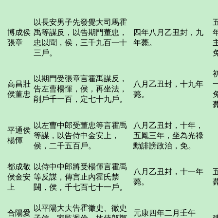
以長安男子先發覺大司馬霍
博成侯
禹等謀反，以告期門董忠，
四年八月乙丑封，九
張章
忠以聞，侯，三千九百一十
年薨。
三戶。
以期門受張章言霍禹謀反，
高昌壯
八月乙丑封，十九年
告左曹楊惲，侯，再坐法，
侯董忠
薨。
削戶千一百，定七十九戶。
以左曹中郎受董忠等言霍禹
八月乙丑封，十年，
平通侯
等謀，以告侍中金安上，
五鳳三年，坐為光祿
楊惲
侯，二千五百戶。
勳誹謗政治，免。
都成敬
以侍中中郎將受楊惲言霍禹
八月乙丑封，十一年
侯金安
等反謀，傳言止內霍氏禁
薨。
上
闥，侯，千七百七十一戶。
以平陽大夫告霍徵史、徵史
合陽愛
元康四年二月壬午