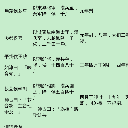
以東粵將軍，漢兵至，
無錫侯多軍
元年封。
棄軍降，侯，千戶。
以父棄故南海太守，漢
元年封，八年，太初二
涉都侯喜
兵至，以越邑降，子
後。
侯，二千四十戶。
平州侯王唊
以朝鮮將，漢兵至，
降，侯，千四百八十
三年四月丁卯封，四年
如淳曰：「唊
戶。
音頰。」
以朝鮮相將，漢兵圍
荻苴侯韓陶
之，降，侯五百四十
四月丁卯封，十九年，
戶。
師古曰：「荻
薨，封終身，不得嗣。
音狄。苴音七
師古曰：「為相而將
余反。」
朝鮮兵。」
澅清侯參