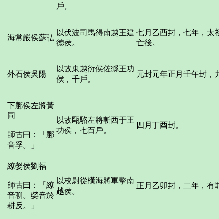
戶。
以伏波司馬得南越王建
七月乙酉封，七年，太
海常嚴侯蘇弘
德侯。
亡後。
以故東越衍侯佐繇王功
外石侯吳陽
元封元年正月壬午封，
侯，千戶。
下鄜侯左將黃
同
以故甌駱左將斬西于王
四月丁酉封。
功侯，七百戶。
師古曰：「鄜
音孚。」
繚嫈侯劉福
以校尉從橫海將軍擊南
師古曰：「繚
正月乙卯封，二年，有
越侯。
音聊。嫈音於
耕反。」