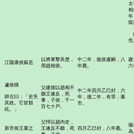
太
相
年
獄
師
也
以將軍擊吳楚，
中二年，懿侯盧嗣，八
建
江陽康侯蘇息
用趙相侯。
年薨。
六
遽侯橫
父建德以趙相不
中二年四月乙巳封，六
聽王遂反，死
師古曰：「史失
年，後二年，有罪，棄
事，子侯，千一
其姓。它皆類
市。
百七十戶。
此。」
父悍以趙內史，
煬
新市侯王棄之
王遂反不聽，死
四月乙巳封，八年薨。
為