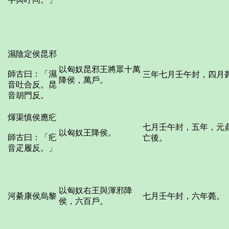
濕陰定侯昆邪
以匈奴昆邪王將眾十萬
師古曰：「濕
三年七月壬午封，四月
降侯，萬戶。
音吐合反。昆
音胡門反。
煇渠慎侯應疕
七月壬午封，五年，元
以匈奴王降侯。
師古曰：「疕
亡後。
音疋履反。」
以匈奴右王與渾邪降
河綦康侯烏黎
七月壬午封，六年薨。
侯，六百戶。