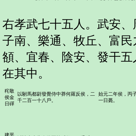
右孝武七十五人。武安、
子南、樂通、牧丘、富民
頟、宜春、陰安、發干五
在其中。
秺敬
以駙馬都尉發覺侍中莽何羅反侯，二
始元二年侯，丙
侯金
千二百一十八戶。
一日薨。
日磾
建平