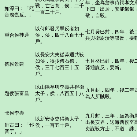
年，坐為詹事侍祠孝文
戰，亡它意，侯，二千
如淳曰：「秺
下曰「出居，安能鬱鬱
一百二十戶。
音腐蠹反。」
敬，自殺。
以侍郎發兵擊反者如
七月癸巳封，四年，後
重合侯莽通
侯，侯，四千八百七十
兵與衛尉潰等謀反，要
戶。
以長安大夫從莽通共殺
如侯，得少傅石德，
七月癸巳封，四年，後
德侯景建
侯，三千七百三十五
莽通謀反，要斬。
戶。
以山陽卒與李壽共得衛
九月封，四年，後二年
題侯張富昌
太子，侯，八百五十八
為人所賊殺。
戶。
邗侯李壽
九月封，三年，坐為衛
以新安令史得衛太子，
出長安界，送海西侯至
師古曰：「邗
侯，一百五十戶。
吏謀殺方士，不道，誅
音于。」