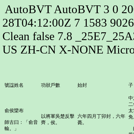
AutoBVT AutoBVT 3 0 200
28T04:12:00Z 7 1583 902
Clean false 7.8 _25E7_25A3
US ZH-CN X-NONE Microso
號諡姓名
功狀戶數
始封
子
中
二
俞侯欒布
太
以將軍吳楚反擊
六年四月丁卯封，六年
免
師古曰：「俞音
齊，侯。
薨。
輸。」
師