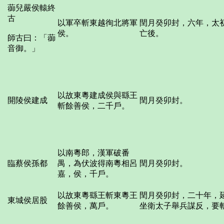
蓹兒嚴侯轅終
古
以軍卒斬東越徇北將軍
閏月癸卯封，六年，太
侯。
亡後。
師古曰：「蓹
音御。」
以故東粵建成侯與繇王
開陵侯建成
閏月癸卯封。
斬餘善侯，二千戶。
以南粵郎，漢軍破番
臨蔡侯孫都
禺，為伏波得南粵相呂
閏月癸卯封。
嘉，侯，千戶。
以故東粵繇王斬東粵王
閏月癸卯封，二十年，
東城侯居股
餘善侯，萬戶。
坐衛太子舉兵謀反，要