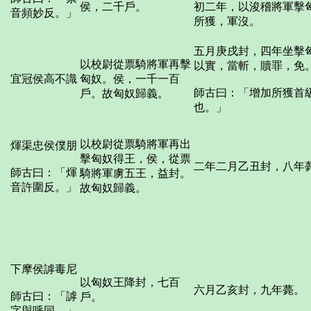
侯，二千戶。
初二年，以浚稽將軍擊
音頻妙反。」
所獲，軍沒。
五月庚戌封，四年坐擊
以校尉從票騎將軍再擊
以實，當斬，贖罪，免
宜冠侯高不識
匈奴。侯，一千一百
師古曰：「增加所獲首
戶。故匈奴歸義。
也。」
以校尉從票騎將軍再出
煇渠忠侯僕朋
擊匈奴得王，侯，從票
二年二月乙丑封，八年
師古曰：「煇
騎將軍虜五王，益封。
音許圍反。」
故匈奴歸義。
下摩侯謼毒尼
以匈奴王降封，七百
六月乙亥封，九年薨。
師古曰：「謼
戶。
字與呼同。」