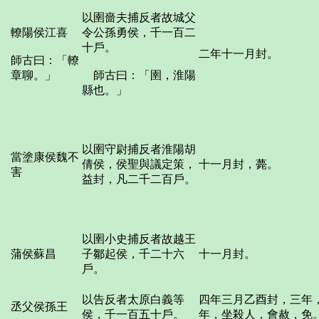
以圉嗇夫捕反者故城父
轑陽侯江喜
令公孫勇侯，千一百二
十戶。
二年十一月封。
師古曰：「轑
章聊。」
師古曰：「圉，淮陽
縣也。」
以圉守尉捕反者淮陽胡
當塗康侯魏不
倩侯，侯聖與議定策，
十一月封，薨。
害
益封，凡二千二百戶。
以圉小史捕反者故越王
蒲侯蘇昌
子鄒起侯，千二十六
十一月封。
戶。
以告反者太原白義等
四年三月乙酉封，三年
丞父侯孫王
侯，千一百五十戶。
年，坐殺人，會赦，免