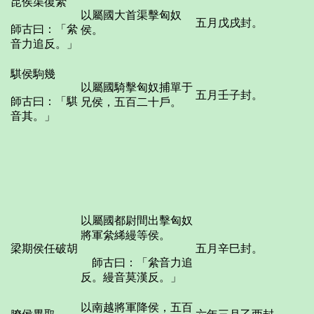
昆侯渠復絫
以屬國大首渠擊匈奴
五月戊戌封。
師古曰：「絫
侯。
音力追反。」
騏侯駒幾
以屬國騎擊匈奴捕單于
五月壬子封。
師古曰：「騏
兄侯，五百二十戶。
音其。」
以屬國都尉間出擊匈奴
將軍絫絺縵等侯。
梁期侯任破胡
五月辛巳封。
師古曰：「絫音力追
反。縵音莫漢反。」
以南越將軍降侯，五百