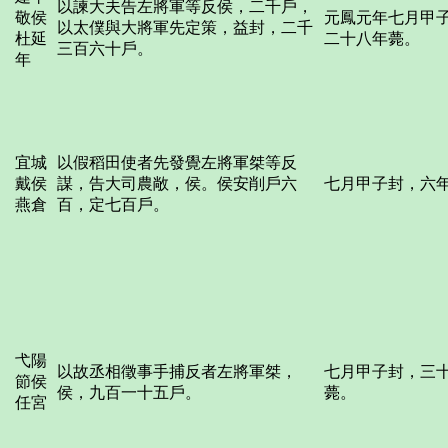
以諫大夫告左將軍等反侯，二千戶，
敬侯
元鳳元年七月甲
以太僕與大將軍先定策，益封，二千
杜延
二十八年薨。
三百六十戶。
年
宜城
以假稻田使者先發覺左將軍桀等反
戴侯
謀，告大司農敞，侯。侯安削戶六
七月甲子封，六
燕倉
百，定七百戶。
弋陽
以故丞相徵事手捕反者左將軍桀，
七月甲子封，三
節侯
侯，九百一十五戶。
薨。
任宮