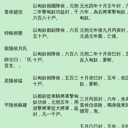
以匈奴相國降侯，元朔
元光四年十月壬午封，
翕侯趙信
二年擊匈奴功益封，千
六年，為右將軍擊匈奴
六百八十戶。
匈奴。
以匈奴都尉降侯，六百
元朔元年後九月丙寅封
特轅侯樂
五十戶。
元鼎元年薨，亡後。
親陽侯月氏
以匈奴相降侯，六百八
元朔二年十月癸巳封，
師古曰：「氏
十戶。
反入匈奴，要斬。
音支。」
以匈奴相降侯，五百三
十月癸巳封，五年，坐
若陽侯猛
十戶。
奴，要斬。
以都尉從車騎將軍擊匈
三月丙辰封，六年，坐
奴功侯，元朔五年，用
平陵侯蘇建
翕侯信俱敗，獨身脫來
游擊將軍從大將軍，益
贖罪，免。
封，凡一千戶。
五月己巳封，五年，元