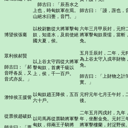
師古曰：「辰吾水之
上也，時匈奴軍在焉。
師古曰：「謾，誑也，
山絕水曰亹，音門。」
以校尉數從大將軍擊匈
六年三月甲辰封，元狩
博望侯張騫
奴，知道水，及前使絕
將軍擊匈奴畏懦，當斬
國大夏，侯。
免。
五月壬辰封，二年，元
眾利侯郝賢
為上谷太守入戍卒財物
以上谷太守四從大將軍
免。
師古曰：「郝
擊匈奴，首虜千級以
音呼各反，又
上，侯，千一百戶。
師古曰：「上財物之計
音式亦反。」
實。」
以匈奴趙王降侯，五百
元狩元年七月壬午封，
潦悼侯王援訾
六十戶。
後。
二年五月丙戌封，九年
從票侯趙破奴
以司馬再從票騎將軍擊
年，坐酎金免。元封三
匈奴，得兩王子騎將
將軍擊樓蘭，封浞野侯
師古曰：「票