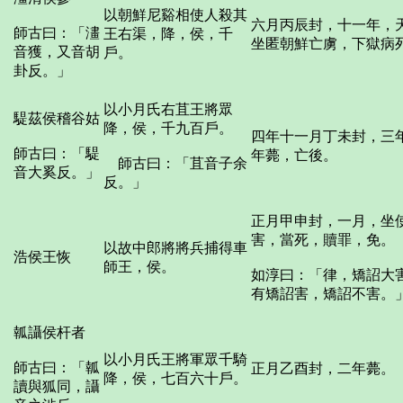
以朝鮮尼谿相使人殺其
六月丙辰封，十一年，
師古曰：「澅
王右渠，降，侯，千
坐匿朝鮮亡虜，下獄病
音獲，又音胡
戶。
卦反。」
以小月氏右苴王將眾
騠茲侯稽谷姑
降，侯，千九百戶。
四年十一月丁未封，三
師古曰：「騠
年薨，亡後。
師古曰：「苴音子余
音大奚反。」
反。」
正月甲申封，一月，坐
害，當死，贖罪，免。
以故中郎將將兵捕得車
浩侯王恢
師王，侯。
如淳曰：「律，矯詔大
有矯詔害，矯詔不害。
瓡讘侯杆者
以小月氏王將軍眾千騎
師古曰：「瓡
正月乙酉封，二年薨。
降，侯，七百六十戶。
讀與狐同，讘