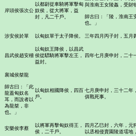
以都尉從車騎將軍擊匈
與淮南王女陵姦，受財
岸頭侯張次公
奴侯，從大將軍，益
師古曰：「陵，淮南王
封，凡二千戶。
也。」
涉安侯於單
以匈奴單于太子降侯。
三年四月丙子封，五月
以匈奴王降侯，以昌武
昌武侯趙安稽
侯從驃騎將軍擊左王，
四年七月庚申封，二十
益封。
襄城侯桀龍
師古曰：「此
以匈奴相國降侯，四百
七月庚申封，三十二年
龍蓋匈奴名
戶。
俱戰死事。
耳，而說者以
為龍桀，非
也。」
以將軍再擊匈奴得王，
四月乙巳封，六年，元
安樂侯李蔡
侯，二千戶。
以丞相侵賣園陵道壖地