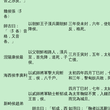
音之涉反。」
幾侯張〈阝
各〉
以朝鮮王子漢兵圍朝鮮
三年癸未封，六年，使
師古曰：
降侯。
反，格死。
「〈阝各〉音
格，又音
各。」
以父朝鮮相路人，漢兵
三月壬寅封，五年，太
涅陽康侯最
至，首先降，道死，子
亡後。
侯。
以貳師將軍擊大宛斬
太初四年四月丁巳封，
海西侯李廣利
王，侯，八千戶。
和三年，擊匈奴兵敗，
四月丁巳封，七年，太
以貳師將軍騎士斬郁成
為太常鞠獄不實，入錢
王首，侯。
而完為城旦。
新畤侯趙弟
師古曰：「郁成，西
如淳曰：「鞠者以其辭