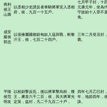
七月甲子封，十
商利
以丞相少史誘反者車騎將軍安入丞相
元康元年，坐為
侯王
府，侯，九百一十五戶。
守故劾十人罪不
山壽
免。
成安
以張掖屬國都尉匈奴入寇與戰，斬黎
三年二月癸丑封
嚴侯
汗王，侯，七百二十四戶。
薨。
郭忠
平陵
以校尉擊反氐，後以將軍擊烏桓，獲
四年七月乙巳封
侯范
王，虜首六千二百，侯，與大將軍光
年，地節四年，
明友
定策，益封，凡二千九百二十戶，
誅。