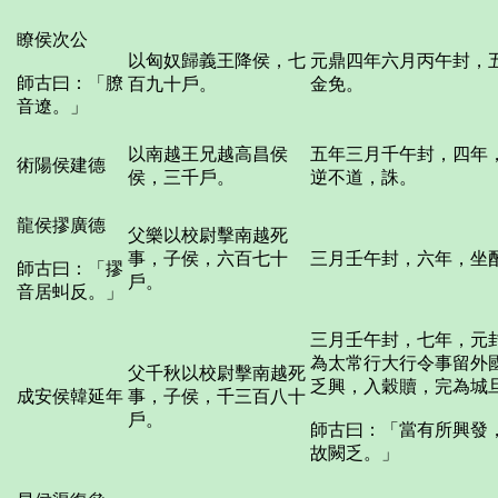
瞭侯次公
以匈奴歸義王降侯，七
元鼎四年六月丙午封，
師古曰：「膫
百九十戶。
金免。
音遼。」
以南越王兄越高昌侯
五年三月千午封，四年
術陽侯建德
侯，三千戶。
逆不道，誅。
龍侯摎廣德
父樂以校尉擊南越死
事，子侯，六百七十
三月壬午封，六年，坐
師古曰：「摎
戶。
音居虯反。」
三月壬午封，七年，元
為太常行大行令事留外
父千秋以校尉擊南越死
乏興，入穀贖，完為城
成安侯韓延年
事，子侯，千三百八十
戶。
師古曰：「當有所興發
故闕乏。」