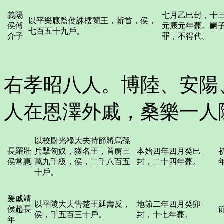
義陽
七月乙巳封，十
以平樂廄監使誅樓蘭王，斬首，侯，
侯傅
元康元年薨。嗣
七百五十九戶。
介子
罪，不得代。
右孝昭八人。博陸、安陽
人在恩澤外戚，桑樂一人
以校尉光祿大夫持節將烏孫
長羅壯
兵擊匈奴，獲名王，首虜三
本始四年四月癸巳
侯常惠
萬九千級，侯，二千八百五
封，二十四年薨。
十戶。
爰戚靖
以平陵大夫告楚王延壽反，
地節二年四月癸卯
侯趙長
侯，千五百三十戶。
封，十七年薨。
年