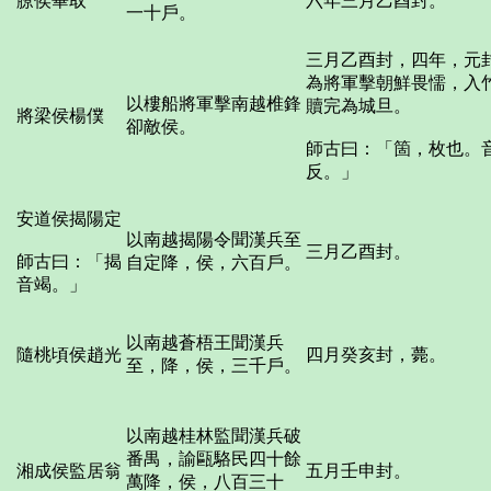
膫侯畢取
六年三月乙酉封。
一十戶。
三月乙酉封，四年，元
為將軍擊朝鮮畏懦，入
以樓船將軍擊南越椎鋒
贖完為城旦。
將梁侯楊僕
卻敵侯。
師古曰：「箇，枚也。
反。」
安道侯揭陽定
以南越揭陽令聞漢兵至
三月乙酉封。
師古曰：「揭
自定降，侯，六百戶。
音竭。」
以南越蒼梧王聞漢兵
隨桃頃侯趙光
四月癸亥封，薨。
至，降，侯，三千戶。
以南越桂林監聞漢兵破
番禺，諭甌駱民四十餘
湘成侯監居翁
五月壬申封。
萬降，侯，八百三十