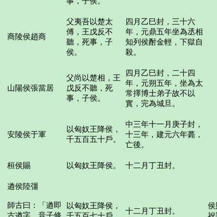
事，子侯。
父夷吾以楚太
四月乙巳封，三十六
傅，王戊反不
年，元鼎五年坐為丞相
商陵侯趙商
聽，死事，子
知列侯酎金輕，下獄自
侯。
殺。
四月乙巳封，二十四
父尚以楚相，王
年，元朔五年，坐為太
山陽侯張當居
戊反不聽，死
常擇博士弟子故不以
事，子侯。
實，完為城旦。
中三年十一月庚子封，
以匈奴王降侯，
安陵侯于軍
十三年，建元六年薨，
千五百五十戶。
亡後。
桓侯賜
以匈奴王降侯。
十二月丁丑封。
遒侯陸彊
師古曰：「遒即
以匈奴王降侯，
侯
十二月丁丑封。
古遒字，音子修
千五百七十戶。
祝