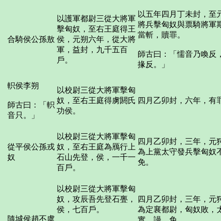
以五年四月丁未封，至
以護軍都尉三從大將軍
將兵擊匈奴與票騎將軍
擊匈奴，至右王庭得王
當斬，贖罪。
合騎侯公孫敖
侯，元朔六年，從大將
軍，益封，九千五百
師古曰：「懦音乃喚反
戶。
掾反。」
軹侯李朔
以校尉三從大將軍擊匈
奴，至右王庭得虜閼氏
四月乙卯封，六年，有
師古曰：「軹
功侯。
音只。」
以校尉三從大將軍擊匈
四月乙卯封，三年，元
從平侯公孫戎
奴，至右王庭為鴈行上
為上黨太守發兵擊匈奴
奴
石山先登，侯，一千一
免。
百戶。
以校尉三從大將軍擊匈
奴，攻辰吾先登石亹，
四月乙卯封，三年，元
侯，七百戶。
為定襄都尉，匈奴敗，
隨城侯趙不虞
實，謾，免。