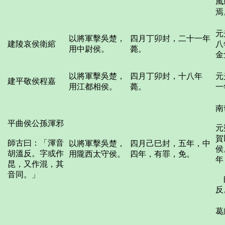
風
焉
元
以將軍擊吳楚，
四月丁卯封，二十一年
建陵哀侯衛綰
八
用中尉侯。
薨。
金
以將軍擊吳楚，
四月丁卯封，十八年
元
建平敬侯程嘉
用江都相侯。
薨。
一
南
平曲侯公孫渾邪
元
賀
師古曰：「渾音
以將軍擊吳楚，
四月己巳封，五年，中
侯
胡溫反。字或作
用隴西太守侯。
四年，有罪，免。
年
昆，又作混，其
音同。」
師
反
葛