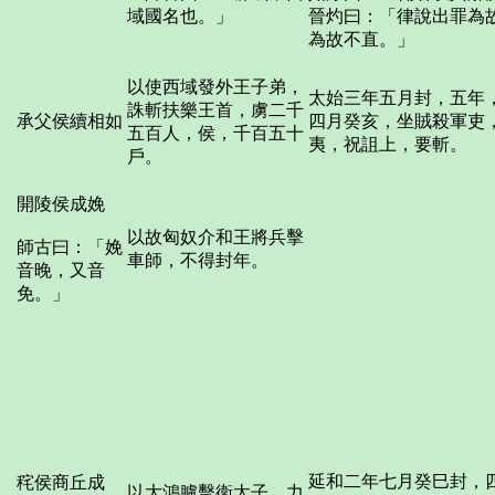
域國名也。」
晉灼曰：「律說出罪為
為故不直。」
以使西域發外王子弟，
太始三年五月封，五年
誅斬扶樂王首，虜二千
承父侯續相如
四月癸亥，坐賊殺軍吏
五百人，侯，千百五十
夷，祝詛上，要斬。
戶。
開陵侯成娩
以故匈奴介和王將兵擊
師古曰：「娩
車師，不得封年。
音晚，又音
免。」
延和二年七月癸巳封，
秺侯商丘成
以大鴻臚擊衛太子，力