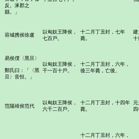
反。涿郡之
縣。」
以匈奴王降侯，
十二月丁丑封，七年
建
容城携侯徐盧
七百戶。
薨。
十
易侯僕〈黑旦〉
以匈奴王降侯，
十二月丁丑封，六年，
鄭氏曰：「〈黑
千一百十戶。
後三年薨，亡後。
旦〉音怛。」
以匈奴王降侯，
十二月丁丑封，十四年
元
范陽靖侯范代
六千二百戶。
薨。
四
十二月丁丑封，六年，