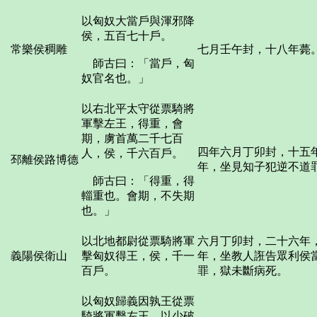
以匈奴大當戶與渾邪降
侯，五百七十戶。
常樂侯稠雕
七月壬午封，十八年薨
師古曰：「當戶，匈
奴官名也。」
以右北平太守從票騎將
軍擊左王，得重，會
期，虜首萬二千七百
四年六月丁卯封，十五
人，侯，千六百戶。
邳離侯路博德
年，坐見知子犯逆不道
師古曰：「得重，得
輜重也。會期，不失期
也。」
以北地都尉從票騎將軍
六月丁卯封，二十六年
義陽侯衛山
擊匈奴得王，侯，千一
年，坐教人誑告眾利侯
百戶。
罪，獄未斷病死。
以匈奴歸義因孰王從票
騎將軍擊左王，以少破