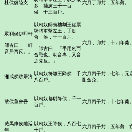
杜侯復陸支
六月丁卯封，五年薨。
多，捕虜三千一百，
侯，千三百戶。
以匈奴歸義樓剸王從票
騎將軍擊左王，手劍
眾利侯伊即軒
合，侯，千一百戶。
六月丁卯封，十四年薨
師古曰：「軒
師古曰：「手用劍而
音居言反。」
合戰也。剸音專，又音
之兗反。」
以匈奴符離王降侯，千
六月丙子封，七年，元
湘成侯敞屠洛
八百戶。
酎金免。
以匈奴都尉降侯，千一
散侯董舍吾
六月丙子封，十七年薨
百戶。
臧馬康侯雕延
以匈奴王降侯，八百七
六月丙子封，五年薨，
年
十戶。