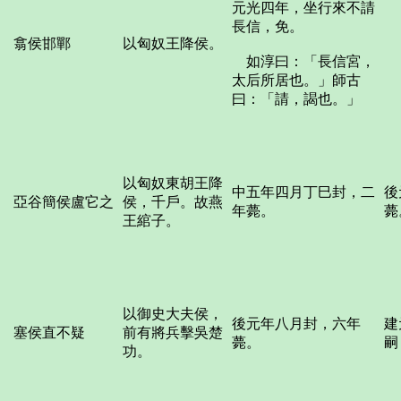
元光四年，坐行來不請
長信，免。
翕侯邯鄲
以匈奴王降侯。
如淳曰：「長信宮，
太后所居也。」師古
曰：「請，謁也。」
以匈奴東胡王降
中五年四月丁巳封，二
後
亞谷簡侯盧它之
侯，千戶。故燕
年薨。
薨
王綰子。
以御史大夫侯，
後元年八月封，六年
建
塞侯直不疑
前有將兵擊吳楚
薨。
嗣
功。