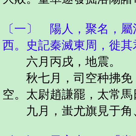
〔一〕 陽人，聚名，屬
西。史記秦滅東周，徙其
六月丙戌，地震。
秋七月，司空种拂免，
空。太尉趙謙罷，太常馬
九月，蚩尤旗見于角