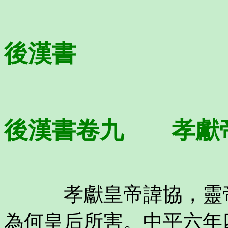
後漢書
後漢書卷九 孝獻
孝獻皇帝諱協，靈帝
為何皇后所害。中平六年