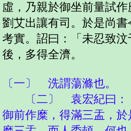
虛，乃親於御坐前量試作
劉艾出讓有司。於是尚書
考實。詔曰：「未忍致汶
後，多得全濟。
〔一〕 洗謂蕩滌也。
〔二〕 袁宏紀曰：「
御前作糜，得滿三盂，於
糜三盂，而人委頓，何也