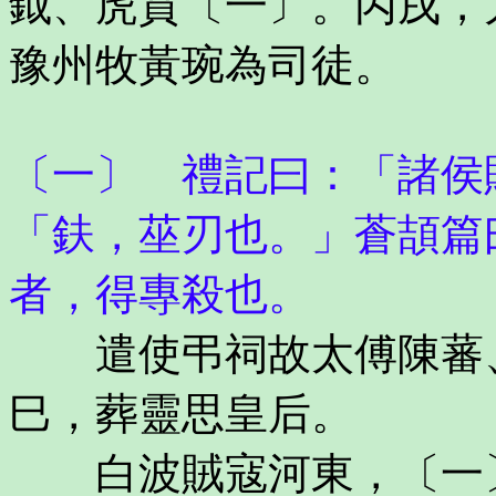
鉞、虎賁〔一〕。丙戌，
豫州牧黃琬為司徒。
〔一〕 禮記曰：「諸侯
「鈇，莝刃也。」蒼頡篇
者，得專殺也。
遣使弔祠故太傅陳蕃、
巳，葬靈思皇后。
白波賊寇河東，〔一〕