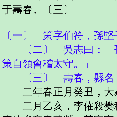
于壽春。〔三〕
〔一〕 策字伯符，孫堅
〔二〕 吳志曰：「孫
策自領會稽太守。」
〔三〕 壽春，縣名，
二年春正月癸丑，大
二月乙亥，李傕殺樊稠