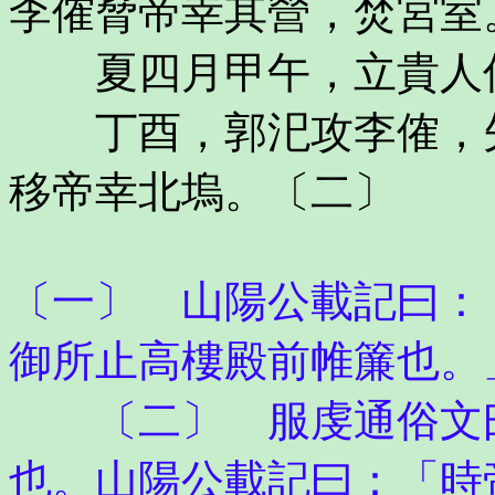
李傕脅帝幸其營，焚宮室
夏四月甲午，立貴人
丁酉，郭汜攻李傕，矢
移帝幸北塢。〔二〕
〔一〕 山陽公載記曰：
御所止高樓殿前帷簾也。
〔二〕 服虔通俗文曰
也。山陽公載記曰：「時