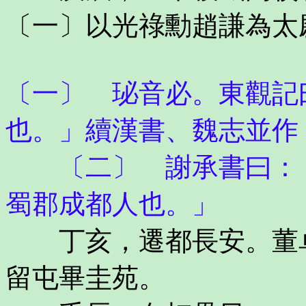
〔一〕以光祿勳趙謙為太
〔一〕 珌音必。東觀記
也。」續漢書、魏志並作
〔二〕 謝承書曰：「
蜀郡成都人也。」
丁亥，遷都長安。董卓
留屯畢圭苑。