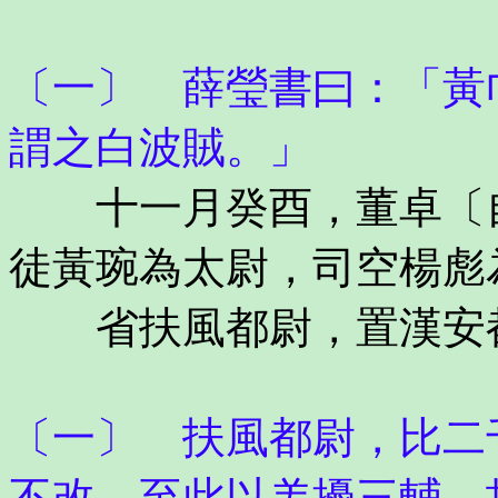
〔一〕 薛瑩書曰：「黃
謂之白波賊。」
十一月癸酉，董卓〔自
徒黃琬為太尉，司空楊彪
省扶風都尉，置漢安
〔一〕 扶風都尉，比二
不改，至此以羌擾三輔，