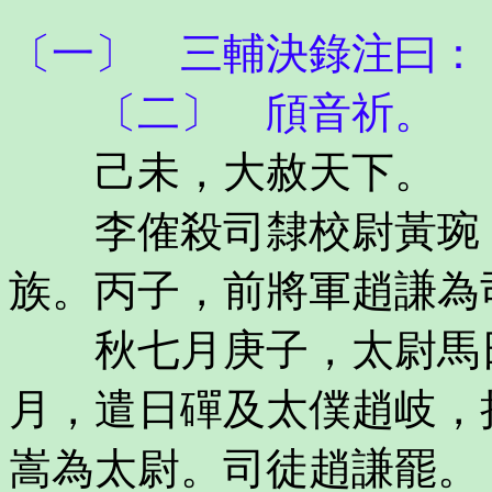
〔一〕 三輔決錄注曰：
〔二〕 頎音祈。
己未，大赦天下。
李傕殺司隸校尉黃琬，
族。丙子，前將軍趙謙為
秋七月庚子，太尉馬日
月，遣日磾及太僕趙岐，
嵩為太尉。司徒趙謙罷。