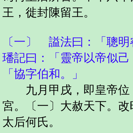
王，徙封陳留王。
〔一〕 謚法曰：「聰明
璠記曰：「靈帝以帝似己
「協字伯和。」
九月甲戌，即皇帝位，
宮。〔一〕大赦天下。改
太后何氏。