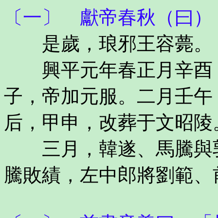
〔一〕 獻帝春秋（曰）
是歲，琅邪王容薨。
興平元年春正月辛酉，
子，帝加元服。二月壬午
后，甲申，改葬于文昭陵
三月，韓遂、馬騰與郭
騰敗績，左中郎將劉範、