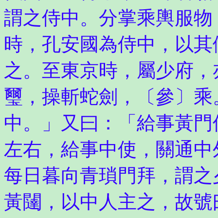
謂之侍中。分掌乘輿服物
時，孔安國為侍中，以其
之。至東京時，屬少府，
璽，操斬蛇劍，〔參〕乘
中。」又曰：「給事黃門
左右，給事中使，關通中
每日暮向青瑣門拜，謂之
黃闥，以中人主之，故號