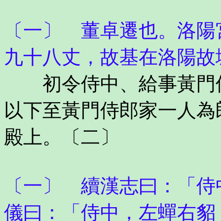
〔一〕 董卓遷也。洛陽
九十八丈，故基在洛陽故
初令侍中、給事黃門侍
以下至黃門侍郎家一人為
殿上。〔二〕
〔一〕 續漢志曰：「侍
儀曰：「侍中，左蟬右貂