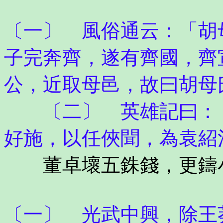
〔一〕 風俗通云：「胡
子完奔齊，遂有齊國，齊
公，近取母邑，故曰胡母
〔二〕 英雄記曰：「
好施，以任俠聞，為袁紹
董卓壞五銖錢，更鑄
〔一〕 光武中興，除王