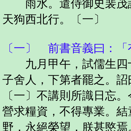
雨水。遣侍御史裴茂訊
天狗西北行。〔一〕
〔一〕 前書音義曰：「
九月甲午，試儒生四十
子舍人，下第者罷之。詔
〔一〕不講則所識日忘。
營求糧資，不得專業。結
野，永絕榮望，朕甚愍焉