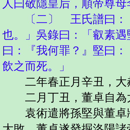
人曰敬隱皇后，順帝尊母
〔二〕 王氏譜曰：「
也。」吳錄曰：「叡素遇
曰：『我何罪？』堅曰：
飲之而死。」
二年春正月辛丑，大
二月丁丑，董卓自為
袁術遣將孫堅與董卓將
大敗。董卓遂發掘洛陽諸