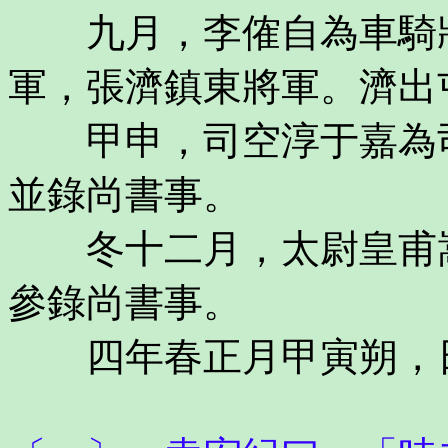
九月，李傕自為車騎將
軍，張濟鎮東將軍。濟出
甲申，司空淳于嘉為司
並錄尚書事。
冬十二月，太尉皇甫嵩
參錄尚書事。
四年春正月甲寅朔，日