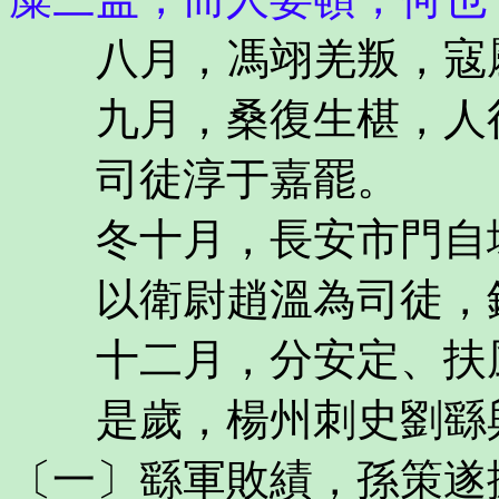
八月，馮翊羌叛，寇屬
九月，桑復生椹，人
司徒淳于嘉罷。
冬十月，長安市門自
以衛尉趙溫為司徒，
十二月，分安定、扶
是歲，楊州刺史劉繇與
〔一〕繇軍敗績，孫策遂