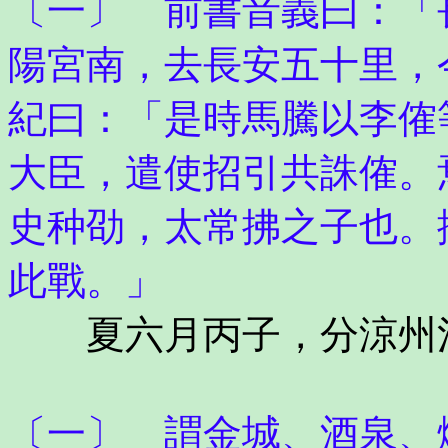
〔一〕 前書音義曰：「
陽宮南，去長安五十里，
紀曰：「是時馬騰以李傕
大臣，遣使招引共誅傕。
史种劭，太常拂之子也。
此戰。」
夏六月丙子，分涼州河
〔一〕 謂金城、酒泉、