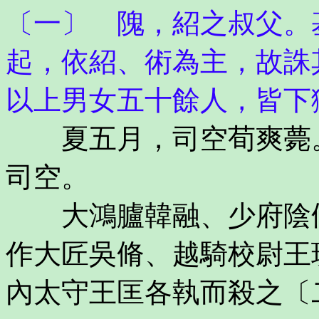
〔一〕 隗，紹之叔父。
起，依紹、術為主，故誅
以上男女五十餘人，皆下
夏五月，司空荀爽薨。
司空。
大鴻臚韓融、少府陰脩
作大匠吳脩、越騎校尉王
內太守王匡各執而殺之〔