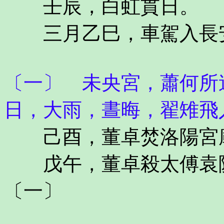
壬辰，白虹貫日。
三月乙巳，車駕入長安
〔一〕 未央宮，蕭何所
日，大雨，晝晦，翟雉飛
己酉，董卓焚洛陽宮
戊午，董卓殺太傅袁隗
〔一〕