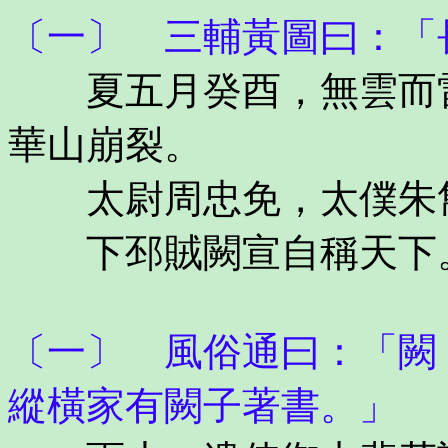
〔一〕 三輔黃圖曰：「
夏五月癸酉，無雲而雷
華山崩裂。
太尉周忠免，太僕朱雋
下邳賊闕宣自稱天下
〔一〕 風俗通曰：「闕
縱橫家有闕子著書。」