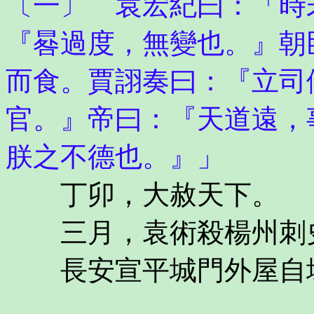
〔一〕 袁宏紀曰：「時
『晷過度，無變也。』朝
而食。賈詡奏曰：『立司
官。』帝曰：『天道遠，
朕之不德也。』」
丁卯，大赦天下。
三月，袁術殺楊州刺史
長安宣平城門外屋自