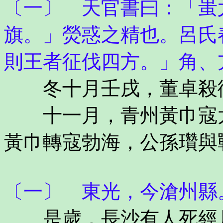
〔一〕 天官書曰：「蚩
旗。」熒惑之精也。呂氏
則王者征伐四方。」角、
冬十月壬戌，董卓殺
十一月，青州黃巾寇太
黃巾轉寇勃海，公孫瓚與
〔一〕 東光，今滄州縣
是歲，長沙有人死經