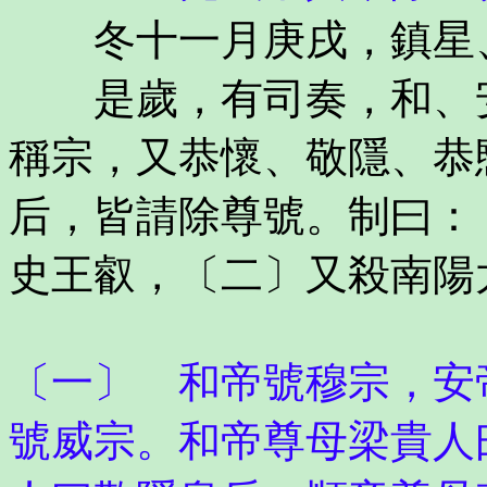
冬十一月庚戌，鎮星、
是歲，有司奏，和、安
稱宗，又恭懷、敬隱、恭
后，皆請除尊號。制曰：
史王叡，〔二〕又殺南陽
〔一〕 和帝號穆宗，安
號威宗。和帝尊母梁貴人