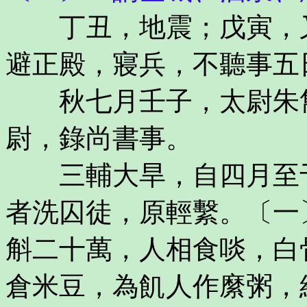
丁丑，地震；戊寅，又
避正殿，寢兵，不聽事五
秋七月壬子，太尉朱雋
尉，錄尚書事。
三輔大旱，自四月至于
者洗囚徒，原輕繫。〔一
斛二十萬，人相食啖，白
倉米豆，為飢人作縻粥，