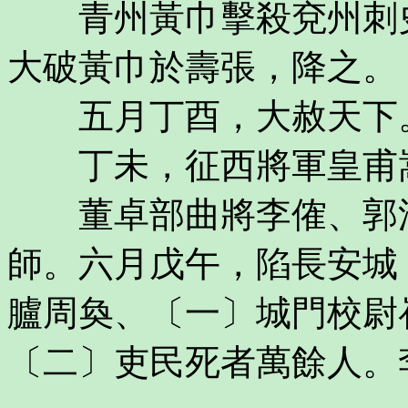
青州黃巾擊殺兗州刺史
大破黃巾於壽張，降之。
五月丁酉，大赦天下
丁未，征西將軍皇甫嵩
董卓部曲將李傕、郭汜
師。六月戊午，陷長安城
臚周奐、〔一〕城門校尉
〔二〕吏民死者萬餘人。