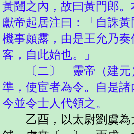
黃闥之內，故曰黃門郎。
獻帝起居注曰：「自誅黃
機事頗露，由是王允乃奏
客，自此始也。」
〔二〕 靈帝（建元）
準，使宦者為令。自是諸
今並令士人代領之。
乙酉，以太尉劉虞為大