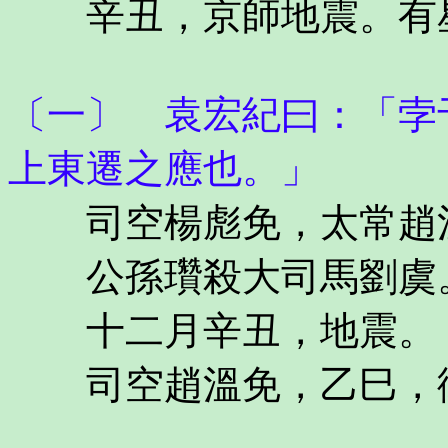
辛丑，京師地震。有星
〔一〕 袁宏紀曰：「孛
上東遷之應也。」
司空楊彪免，太常趙
公孫瓚殺大司馬劉虞
十二月辛丑，地震。
司空趙溫免，乙巳，衛