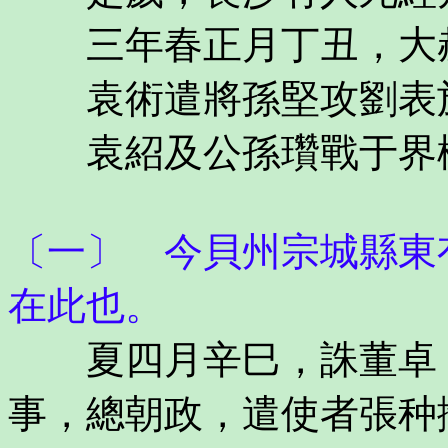
三年春正月丁丑，大
袁術遣將孫堅攻劉表於
袁紹及公孫瓚戰于界橋
〔一〕 今貝州宗城縣東
在此也。
夏四月辛巳，誅董卓，
事，總朝政，遣使者張种