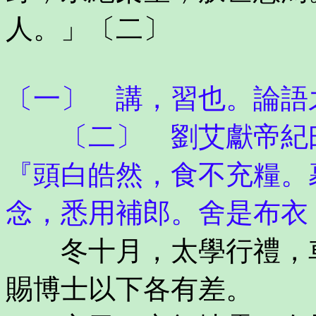
人。」〔二〕
〔一〕 講，習也。論語
〔二〕 劉艾獻帝紀曰
『頭白皓然，食不充糧。
念，悉用補郎。舍是布衣
冬十月，太學行禮，車
賜博士以下各有差。