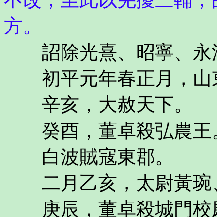
方。
詔除光熹、昭寧、永漢
初平元年春正月，山東
辛亥，大赦天下。
癸酉，董卓殺弘農王
白波賊寇東郡。
二月乙亥，太尉黃琬、
庚辰，董卓殺城門校尉