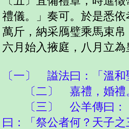
〔五〕宜備禮章，時進徵
禮儀。」奏可。於是悉依
萬斤，納采鴈璧乘馬束帛
六月始入掖庭，八月立為
〔一〕 謚法曰：「溫和
〔二〕 嘉禮，婚禮
〔三〕 公羊傳曰：「
曰：「祭公者何？天子之