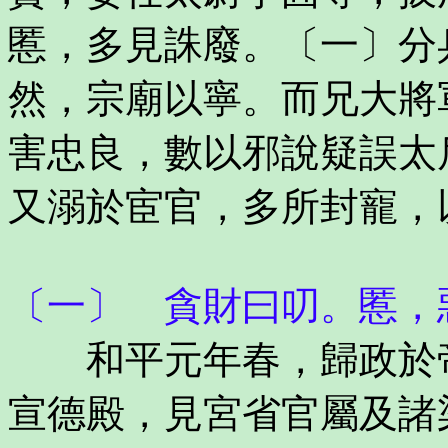
慝，多見誅廢。〔一〕分
然，宗廟以寧。而兄大將
害忠良，數以邪說疑誤太
又溺於宦官，多所封寵，
〔一〕 貪財曰叨。慝，
和平元年春，歸政於帝
宣德殿，見宮省官屬及諸