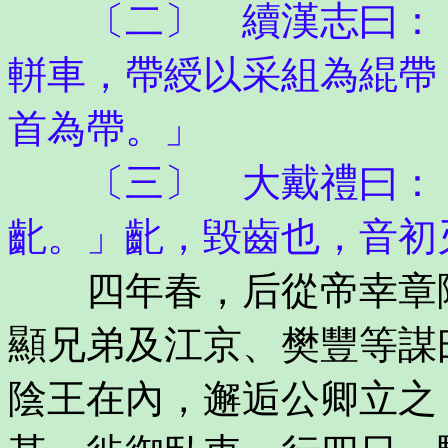
〔二〕 續漢志曰：「
軿車，帶綬以采組為緄帶
首為帶。」
〔三〕 大戴禮曰：「
齔。」齔，毀齒也，音初
四年春，后從帝幸章陵
顯兄弟及江京、樊豐等謀
陰王在內，邂逅公卿立之