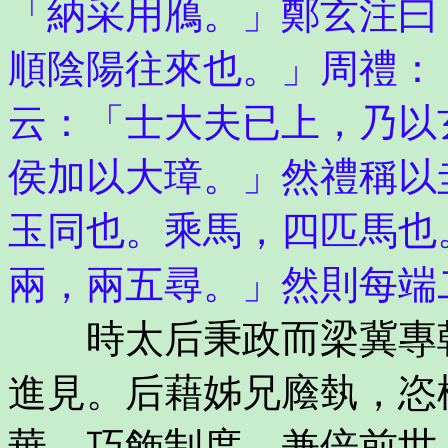
「納采用鴈。」鄭玄注曰
順陰陽往來也。」周禮：
云：「士大夫已上，乃以
侯加以大璋。」然禮稱以
玉同也。乘馬，四匹馬也
兩，兩五尋。」然則每端
時太后秉政而梁冀專朝
進見。后藉姊兄廕埶，恣
華，巧飾制度，兼倍前世