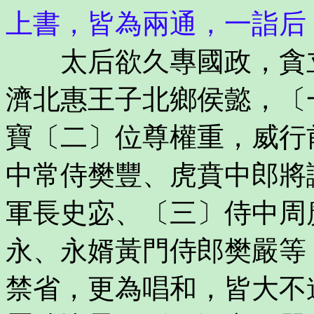
上書，皆為兩通，一詣后
太后欲久專國政，貪立
濟北惠王子北鄉侯懿，〔
寶〔二〕位尊權重，威行
中常侍樊豐、虎賁中郎將
軍長史宓、〔三〕侍中周
永、永婿黃門侍郎樊嚴等
禁省，更為唱和，皆大不