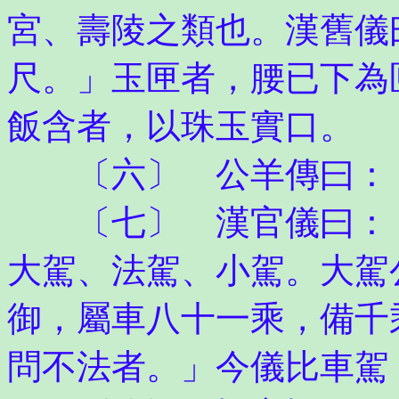
宮、壽陵之類也。漢舊儀
尺。」玉匣者，腰已下為
飯含者，以珠玉實口。
〔六〕 公羊傳曰：「
〔七〕 漢官儀曰：「
大駕、法駕、小駕。大駕
御，屬車八十一乘，備千
問不法者。」今儀比車駕