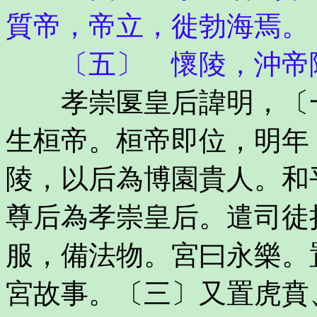
質帝，帝立，徙勃海焉。
〔五〕 懷陵，沖帝陵
孝崇匽皇后諱明，〔一
生桓帝。桓帝即位，明年
陵，以后為博園貴人。和
尊后為孝崇皇后。遣司徒
服，備法物。宮曰永樂。
宮故事。〔三〕又置虎賁