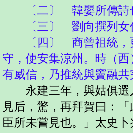
〔二〕 韓嬰所傳詩
〔三〕 劉向撰列女傳
〔四〕 商曾祖統，更
守，使安集涼州。時（西
有威信，乃推統與竇融共
永建三年，與姑俱選入
見后，驚，再拜賀曰：「
臣所未嘗見也。」太史卜