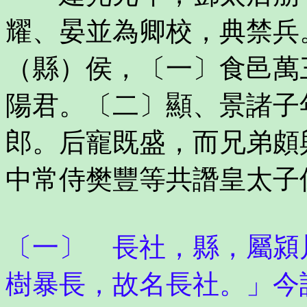
耀、晏並為卿校，典禁兵
（縣）侯，〔一〕食邑萬
陽君。〔二〕顯、景諸子
郎。后寵既盛，而兄弟頗
中常侍樊豐等共譖皇太子
〔一〕 長社，縣，屬潁
樹暴長，故名長社。」今