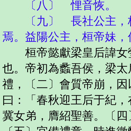
〔八〕 悝音恢。
〔九〕 長社公主，桓
焉。益陽公主，桓帝妹，
桓帝懿獻梁皇后諱女瑩
也。帝初為蠡吾侯，梁太
禮，〔二〕會質帝崩，因
曰：「春秋迎王后于紀，
冀女弟，膺紹聖善。〔四