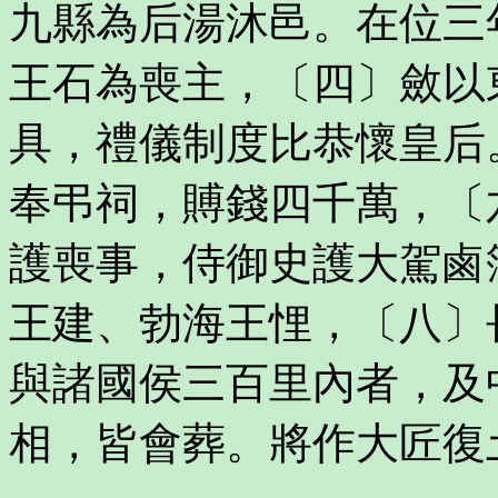
九縣為后湯沐邑。在位三
王石為喪主，〔四〕斂以
具，禮儀制度比恭懷皇后
奉弔祠，賻錢四千萬，〔
護喪事，侍御史護大駕鹵
王建、勃海王悝，〔八〕
與諸國侯三百里內者，及
相，皆會葬。將作大匠復