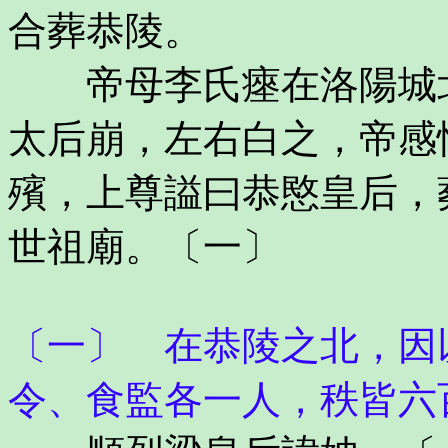
合葬恭陵。
帝母李氏瘞在洛陽城北
太后崩，左右白之，帝感
殯，上尊謚曰恭愍皇后，
世祖廟。〔一〕
〔一〕 在恭陵之北，因
令、食監各一人，秩皆六