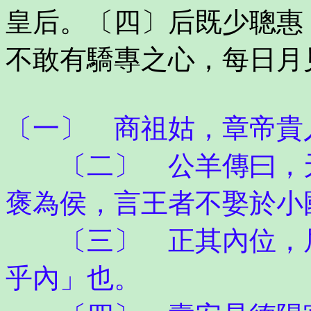
皇后。〔四〕后既少聰惠
不敢有驕專之心，每日月
〔一〕 商祖姑，章帝貴
〔二〕 公羊傳曰，天
褒為侯，言王者不娶於小
〔三〕 正其內位，居
乎內」也。