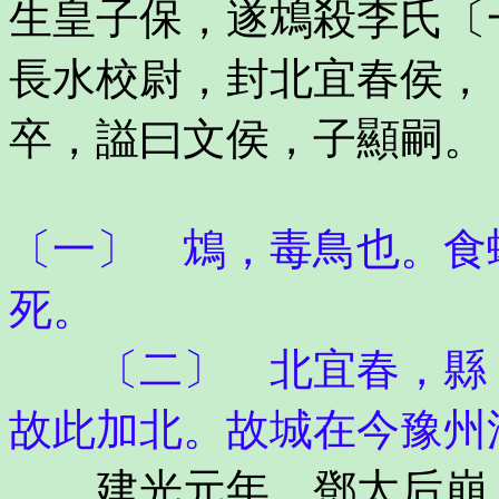
生皇子保，遂鴆殺李氏〔
長水校尉，封北宜春侯，
卒，謚曰文侯，子顯嗣。
〔一〕 鴆，毒鳥也。食
死。
〔二〕 北宜春，縣，
故此加北。故城在今豫州
建光元年，鄧太后崩，