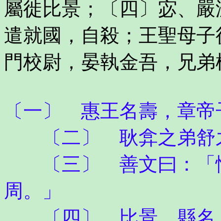
屬徙比景；〔四〕宓、嚴
遣就國，自殺；王聖母子
門校尉，晏執金吾，兄弟
〔一〕 惠王名壽，章帝
〔二〕 耿弇之弟舒
〔三〕 善文曰：「惲
周。」
〔四〕 比景，縣名，