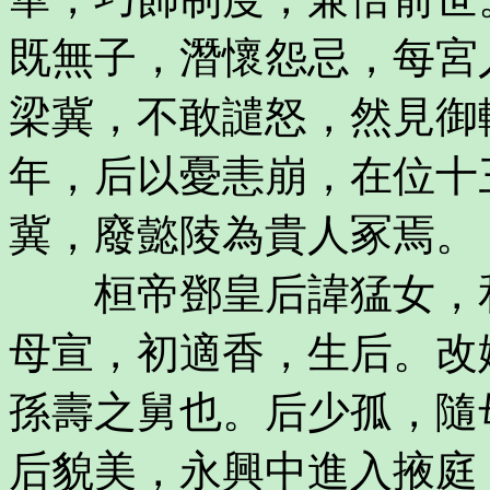
既無子，潛懷怨忌，每宮
梁冀，不敢譴怒，然見御
年，后以憂恚崩，在位十
冀，廢懿陵為貴人冢焉。
桓帝鄧皇后諱猛女，和
母宣，初適香，生后。改
孫壽之舅也。后少孤，隨
后貌美，永興中進入掖庭