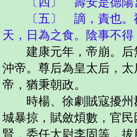
〔四〕 壽安是德陽
〔五〕 謫，責也。禮
天，日為之食。陰事不得
建康元年，帝崩。后無
沖帝。尊后為皇太后，太
帝，猶秉朝政。
時楊、徐劇賊寇擾州郡
城暴掠，賦斂煩數，官民
賢，委任太尉李固等，拔