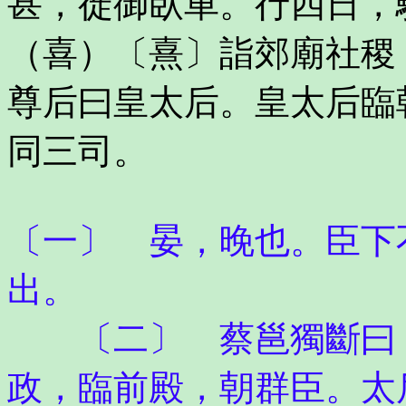
甚，徙御臥車。行四日，
（喜）〔熹〕詣郊廟社稷
尊后曰皇太后。皇太后臨
同三司。
〔一〕 晏，晚也。臣下
出。
〔二〕 蔡邕獨斷曰：
政，臨前殿，朝群臣。太