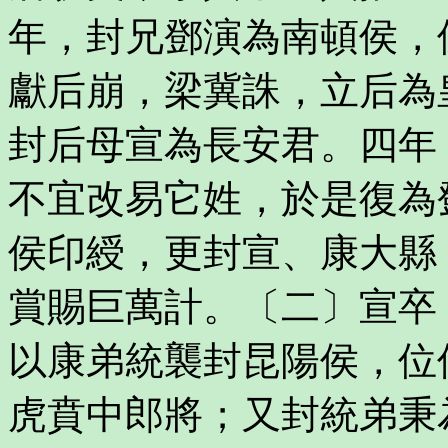
年，封兄鄧演為南頓侯，
獻后崩，梁冀誅，立后為
封后母宣為長安君。四年
不宜改易它姓，於是復為
侯印綬，更封宣、康大縣
賞賜巨萬計。〔二〕宣卒
以康弟統襲封昆陽侯，位
虎賁中郎將；又封統弟秉