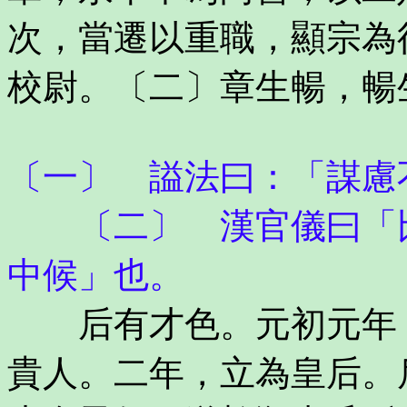
次，當遷以重職，顯宗為
校尉。〔二〕章生暢，暢
〔一〕 謚法曰：「謀慮
〔二〕 漢官儀曰「比
中候」也。
后有才色。元初元年，
貴人。二年，立為皇后。