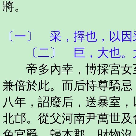
將。
〔一〕 采，擇也，以因
〔二〕 巨，大也。大
帝多內幸，博採宮女至
兼倍於此。而后恃尊驕忌
八年，詔廢后，送暴室，
北邙。從父河南尹萬世及
免官爵，歸本郡，財物沒