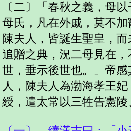
〔二〕「春秋之義，母以
母氏，凡在外戚，莫不加
陳夫人，皆誕生聖皇，而
追贈之典，況二母見在，
世，垂示後世也。」帝感
人，陳夫人為渤海孝王妃
綬，遣太常以三牲告憲陵
〔一〕 續漢志曰：「小