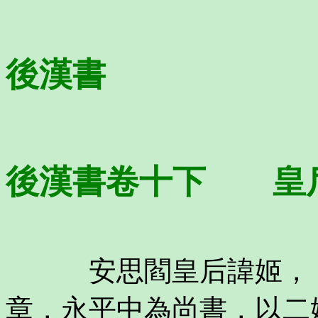
後漢書
後漢書卷十下 皇
安思閻皇后諱姬，〔
章，永平中為尚書，以二