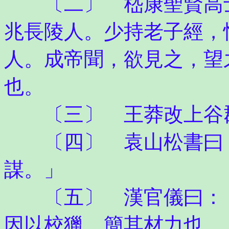
〔二〕 嵇康聖賢高士
兆長陵人。少持老子經，
人。成帝聞，欲見之，望
也。
〔三〕 王莽改上谷郡
〔四〕 袁山松書曰：
謀。」
〔五〕 漢官儀曰：「
因以校獵，簡其材力也。