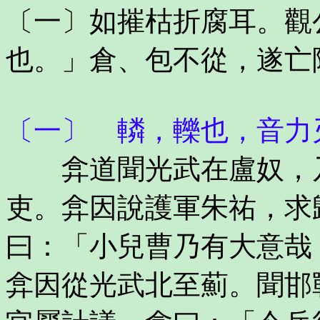
〔一〕如摧枯折腐耳。觀
也。」倉、包不從，遂亡
〔一〕 轔，轢也，音力
弇道聞光武在盧奴，乃
吏。弇因說護軍朱祐，求
曰：「小兒曹乃有大意哉
弇因從光武北至薊。聞邯