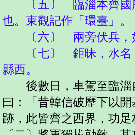
〔五〕 臨淄本齊國所
也。東觀記作「環臺」。
〔六〕 兩旁伏兵，
〔七〕 鉅昧，水名，
縣西。
後數日，車駕至臨淄自
曰：「昔韓信破歷下以開
跡，此皆齊之西界，功足
〔二〕將軍獨拔勍敵，其