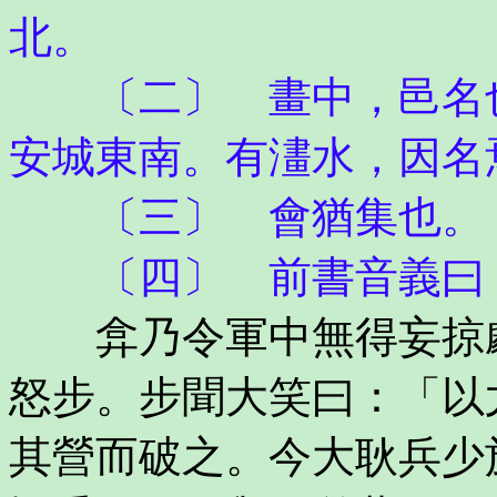
北。
〔二〕 畫中，邑名也
安城東南。有澅水，因名
〔三〕 會猶集也。
〔四〕 前書音義曰：
弇乃令軍中無得妄掠劇
怒步。步聞大笑曰：「以
其營而破之。今大耿兵少