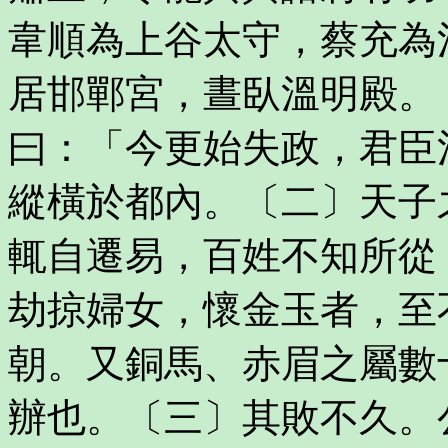
韋順為上谷太守，蔡充為
居邯鄲宮，晝臥溫明殿。
曰：「今更始失政，君臣
縱橫於都內。〔二〕天子
輒自遷易，百姓不知所從
劫掠婦女，懷金玉者，至
朝。又銅馬、赤眉之屬數
辦也。〔三〕其敗不久。