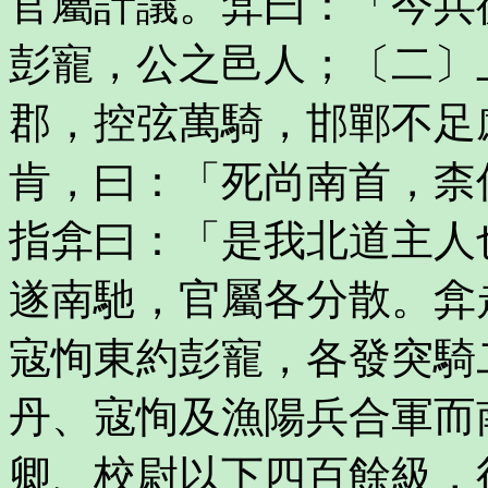
官屬計議。弇曰：「今兵
彭寵，公之邑人；〔二〕
郡，控弦萬騎，邯鄲不足
肯，曰：「死尚南首，柰
指弇曰：「是我北道主人
遂南馳，官屬各分散。弇
寇恂東約彭寵，各發突騎
丹、寇恂及漁陽兵合軍而
卿、校尉以下四百餘級，