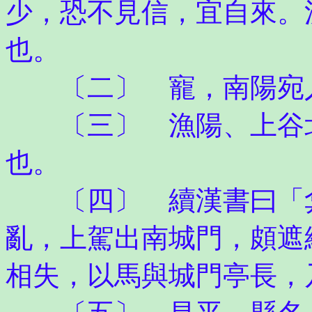
少，恐不見信，宜自來。
也。
〔二〕 寵，南陽宛
〔三〕 漁陽、上谷北
也。
〔四〕 續漢書曰「弇
亂，上駕出南城門，頗遮
相失，以馬與城門亭長，