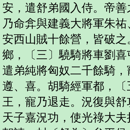
安，遣舒弟國入侍。帝善
乃命弇與建義大將軍朱祐
安西山賊十餘營，皆破之
鄉，〔三〕驍騎將車劉喜
遣弟純將匈奴二千餘騎，
遵、喜。胡騎經軍都，〔
王，寵乃退走。況復與舒
天子嘉況功，使光祿大夫