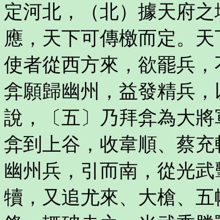
定河北，（北）據天府之
應，天下可傳檄而定。天
使者從西方來，欲罷兵，
弇願歸幽州，益發精兵，
說，〔五〕乃拜弇為大將
弇到上谷，收韋順、蔡充
幽州兵，引而南，從光武
犢，又追尤來、大槍、五