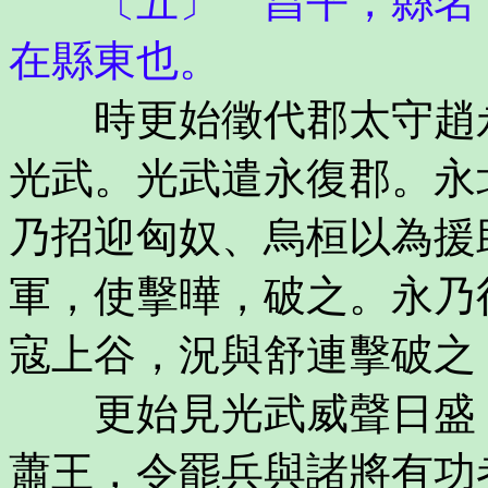
〔五〕 昌平，縣名，
在縣東也。
時更始徵代郡太守趙永
光武。光武遣永復郡。永
乃招迎匈奴、烏桓以為援
軍，使擊曄，破之。永乃
寇上谷，況與舒連擊破之
更始見光武威聲日盛，
蕭王，令罷兵與諸將有功