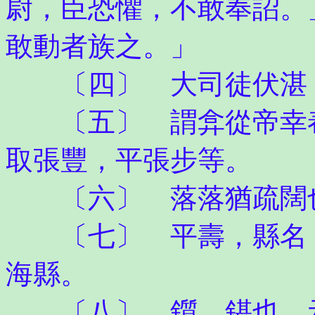
尉，臣恐懼，不敢奉詔。
敢動者族之。」
〔四〕 大司徒伏湛
〔五〕 謂弇從帝幸舂
取張豐，平張步等。
〔六〕 落落猶疏闊
〔七〕 平壽，縣名，
海縣。
〔八〕 鑕，鍖也。示