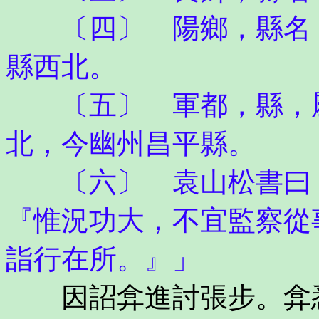
〔四〕 陽鄉，縣名，
縣西北。
〔五〕 軍都，縣，屬
北，今幽州昌平縣。
〔六〕 袁山松書曰：
『惟況功大，不宜監察從
詣行在所。』」
因詔弇進討張步。弇悉