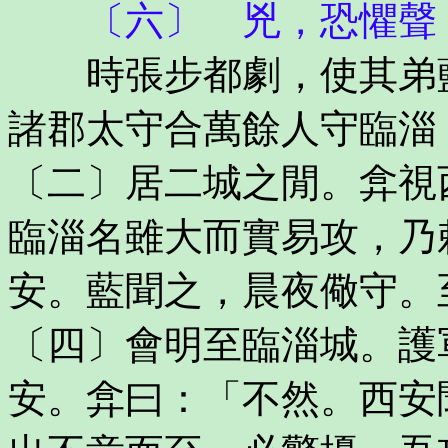
〔六〕 兇，恐懼聲
時張步都劇，使其弟藍
諸郡太守合萬餘人守臨淄
〔二〕居二城之閒。弇視
臨淄名雖大而實易攻，乃
安。藍聞之，晨夜儆守。
〔四〕會明至臨淄城。護
安。弇曰：「不然。西安