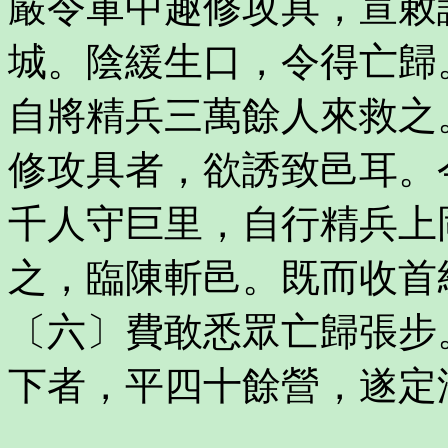
嚴令軍中趣修攻具，宣敕
城。陰緩生口，令得亡歸
自將精兵三萬餘人來救之
修攻具者，欲誘致邑耳。
千人守巨里，自行精兵上
之，臨陳斬邑。既而收首
〔六〕費敢悉眾亡歸張步
下者，平四十餘營，遂定