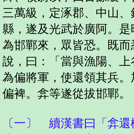
三萬級，定涿郡、中山、
縣，遂及光武於廣阿。是
為邯鄲來，眾皆恐。既而
說，曰：「當與漁陽、上
為偏將軍，使還領其兵。
偏裨。弇等遂從拔邯鄲。
〔一〕 續漢書曰「弇還