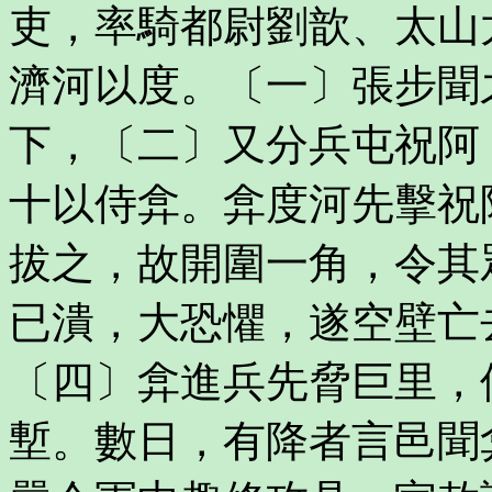
吏，率騎都尉劉歆、太山
濟河以度。〔一〕張步聞
下，〔二〕又分兵屯祝阿
十以侍弇。弇度河先擊祝
拔之，故開圍一角，令其
已潰，大恐懼，遂空壁亡
〔四〕弇進兵先脅巨里，
塹。數日，有降者言邑聞