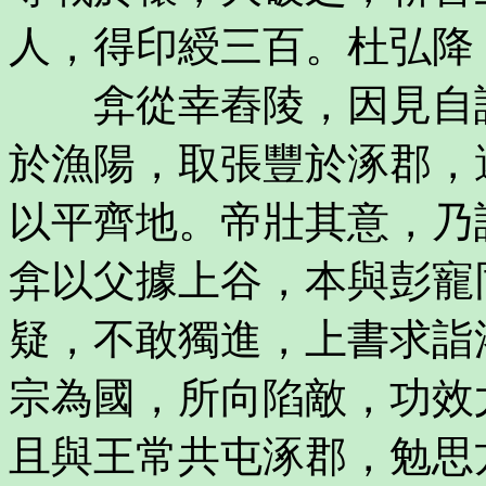
人，得印綬三百。杜弘降
弇從幸舂陵，因見自請
於漁陽，取張豐於涿郡，
以平齊地。帝壯其意，乃
弇以父據上谷，本與彭寵
疑，不敢獨進，上書求詣
宗為國，所向陷敵，功效
且與王常共屯涿郡，勉思