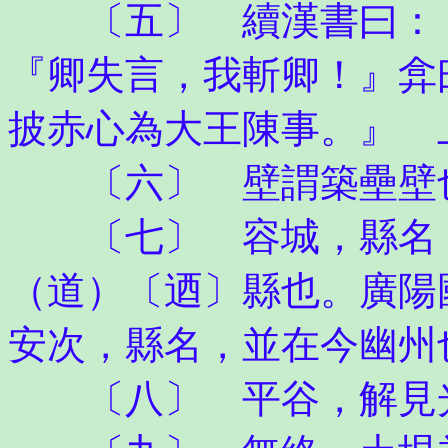
〔五〕 續漢書曰：「
『卿失言，我斬卿！』弇
披赤心為大王陳事。』 
〔六〕 壁謂築壘壁
〔七〕 容城，縣名，
（道）〔迺〕縣也。廣陽
安次，縣名，並在今幽州
〔八〕 平谷，解見