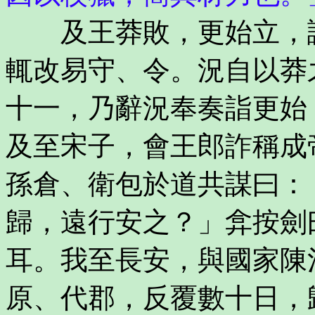
及王莽敗，更始立，諸
輒改易守、令。況自以莽
十一，乃辭況奉奏詣更始
及至宋子，會王郎詐稱成
孫倉、衛包於道共謀曰：
歸，遠行安之？」弇按劍
耳。我至長安，與國家陳
原、代郡，反覆數十日，