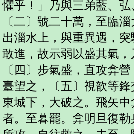
懼乎！」乃與三弟藍、弘
〔二〕號二十萬，至臨淄
出淄水上，與重異遇，突
敢進，故示弱以盛其氣，
〔四〕步氣盛，直攻弇營
臺望之，〔五〕視歆等鋒
東城下，大破之。飛矢中
者。至暮罷。弇明旦復勒