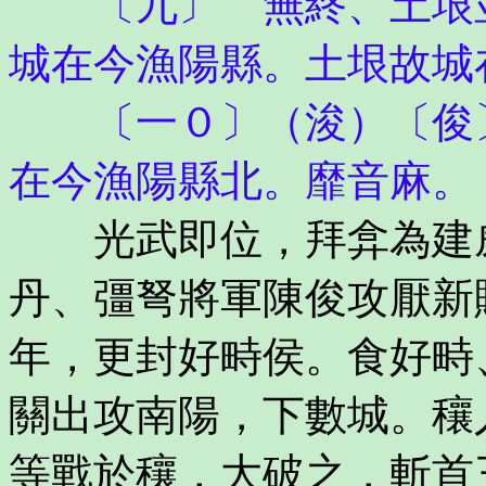
〔九〕 無終、土垠並
城在今漁陽縣。土垠故城
〔一０〕（浚）〔俊〕
在今漁陽縣北。靡音麻。
光武即位，拜弇為建威
丹、彊弩將軍陳俊攻厭新
年，更封好畤侯。食好畤
關出攻南陽，下數城。穰
等戰於穰，大破之，斬首