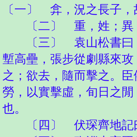
〔一〕 弇，況之長子，
〔二〕 重，姓；異
〔三〕 袁山松書曰「
塹高壘，張步從劇縣來攻
之；欲去，隨而擊之。臣
勞，以實擊虛，旬日之閒
也。
〔四〕 伏琛齊地記曰