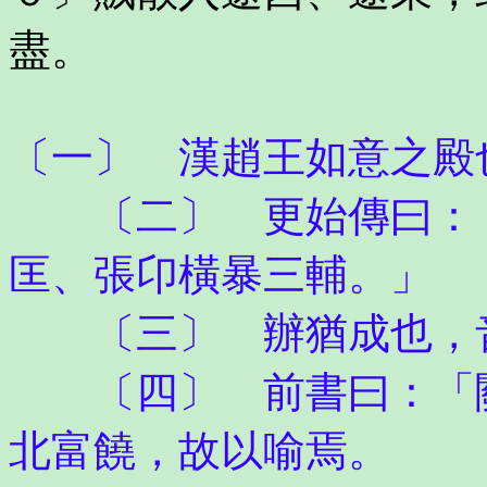
盡。
〔一〕 漢趙王如意之殿
〔二〕 更始傳曰：「
匡、張卬橫暴三輔。」
〔三〕 辦猶成也，
〔四〕 前書曰：「關
北富饒，故以喻焉。