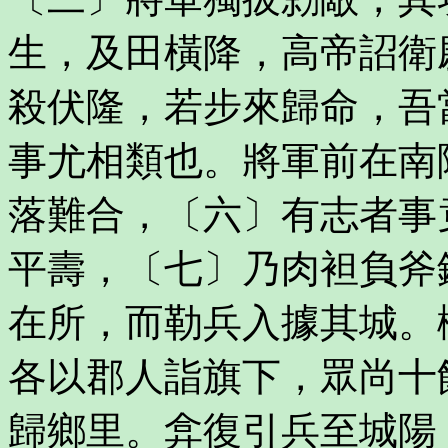
生，及田橫降，高帝詔衛
殺伏隆，若步來歸命，吾
事尤相類也。將軍前在南
落難合，〔六〕有志者事
平壽，〔七〕乃肉袒負斧
在所，而勒兵入據其城。
各以郡人詣旗下，眾尚十
歸鄉里。弇復引兵至城陽