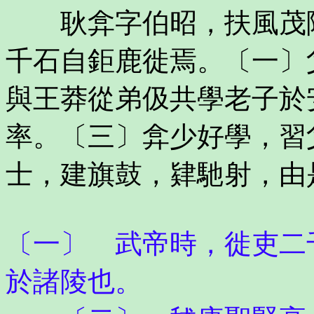
耿弇字伯昭，扶風茂陵
千石自鉅鹿徙焉。〔一〕
與王莽從弟伋共學老子於
率。〔三〕弇少好學，習
士，建旗鼓，肄馳射，由
〔一〕 武帝時，徙吏二
於諸陵也。