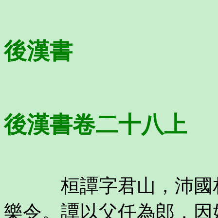
後漢書
後漢書卷二十八上
桓譚字君山，沛國相
樂令。譚以父任為郎，因