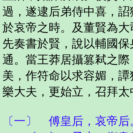
過，遂逮后弟侍中喜，詔
於哀帝之時。及董賢為大
先奏書於賢，說以輔國保
通。當王莽居攝篡弒之際
美，作符命以求容媚，譚
樂大夫，更始立，召拜太
〔一〕 傅皇后，哀帝后