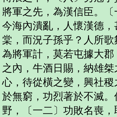
將軍之先，為漢信臣。〔
今海內潰亂，人懷漢德，
棠，而況子孫乎？人所歌
為將軍計，莫若屯據大郡
之內，牛酒日賜，納雄桀
心，待從橫之變，興社稷
於無窮，功烈著於不滅。
野，〔一二〕功敗名喪，