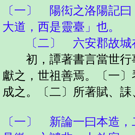
〔一〕 陽衒之洛陽記曰
大道，西是靈臺」也。
〔二〕 六安郡故城在
初，譚著書言當世行事
獻之，世祖善焉。〔一〕
成之。〔二〕所著賦、誄
〔一〕 新論一曰本造，