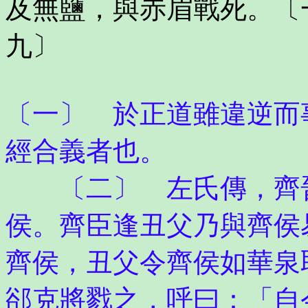
及無鹽，與赤眉戰死。〔
九〕
〔一〕 於正道雖違逆而
經合義者也。
〔二〕 左氏傳，齊晉
侯。齊臣逢丑父乃與齊侯
齊侯，丑父令齊侯如華泉
郤克將戮之，呼曰：「自