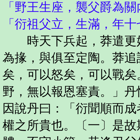
「野王生座，襲父爵為關
「衍祖父立，生滿，年十
時天下兵起，莽遣更始
為掾，與俱至定陶。莽追
矣，可以怒矣，可以戰矣
野，無以報恩塞責。」丹
因說丹曰：「衍聞順而成
權之所貴也。〔一〕是故