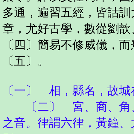
多通，遍習五經，皆詁訓
章，尤好古學，數從劉歆
〔四〕簡易不修威儀，而
〔五〕。
〔一〕 相，縣名，故城
〔二〕 宮、商、角、
之音。律謂六律，黃鐘、