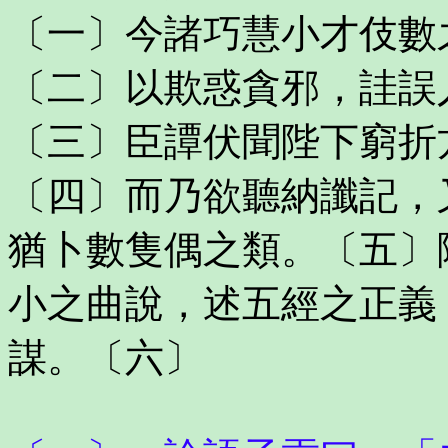
〔一〕今諸巧慧小才伎數
〔二〕以欺惑貪邪，詿誤
〔三〕臣譚伏聞陛下窮折
〔四〕而乃欲聽納讖記，
猶卜數隻偶之類。〔五〕
小之曲說，述五經之正義
謀。〔六〕