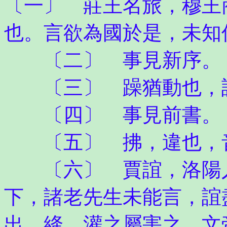
〔一〕 莊王名旅，穆王
也。言欲為國於是，未知
〔二〕 事見新序。
〔三〕 躁猶動也，謂
〔四〕 事見前書。
〔五〕 拂，違也，
〔六〕 賈誼，洛陽人
下，諸老先生未能言，誼
出。絳、灌之屬害之，文