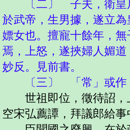
〔二〕 子夫，衛皇后
於武帝，生男據，遂立為
嫖女也。擅寵十餘年，無
焉，上怒，遂挾婦人媚道
妙反。見前書。
〔三〕 「常」或作
世祖即位，徵待詔，上
空宋弘薦譚，拜議郎給事
臣聞國之廢興，在於政