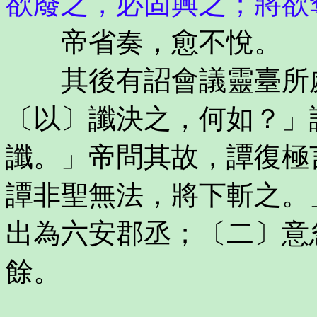
欲廢之，必固興之；將欲
帝省奏，愈不悅。
其後有詔會議靈臺所處
〔以〕讖決之，何如？」
讖。」帝問其故，譚復極
譚非聖無法，將下斬之。
出為六安郡丞；〔二〕意
餘。