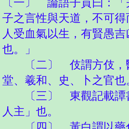
〔一〕 論語子貢曰：「
子之言性與天道，不可得
人受血氣以生，有賢愚吉
也。」
〔二〕 伎謂方伎，醫
堂、羲和、史、卜之官也
〔三〕 東觀記載譚書
人主」也。
〔四〕 黃白謂以藥化