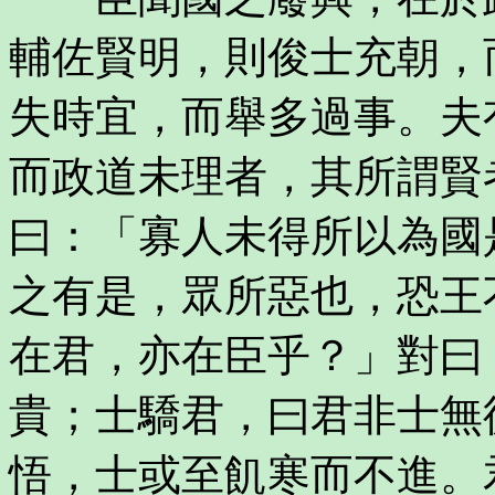
輔佐賢明，則俊士充朝，
失時宜，而舉多過事。夫
而政道未理者，其所謂賢
曰：「寡人未得所以為國
之有是，眾所惡也，恐王
在君，亦在臣乎？」對曰
貴；士驕君，曰君非士無
悟，士或至飢寒而不進。