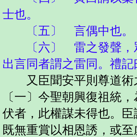
士也。
〔五〕 言偶中也。
〔六〕 雷之發聲，眾
出言同者謂之雷同。禮記
又臣聞安平則尊道術之
〔一〕今聖朝興復祖統，
伏者，此權謀未得也。臣
既無重賞以相恩誘，或至