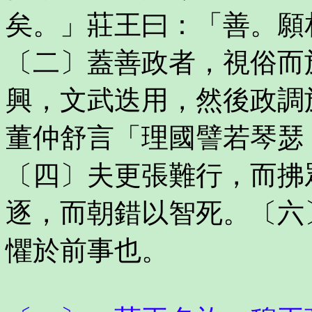
矣。」莊王曰：「善。願
〔二〕蓋善政者，視俗而
興，文武迭用，然後政調
董仲舒言「理國譬若琴瑟
〔四〕夫更張難行，而拂
逐，而朝錯以智死。〔六
懼於前事也。