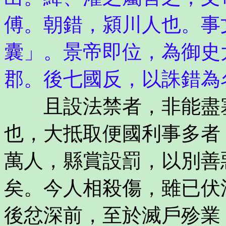
傅。朝錯，潁川人也。事
囊」。景帝即位，為御史
郡。後七國反，以誅錯為
且設法禁者，非能盡塞
也，大抵取便國利事多者
萬人，縣賞設罰，以別善
矣。今人相殺傷，雖已伏
後忿深前，至於滅戶殄業