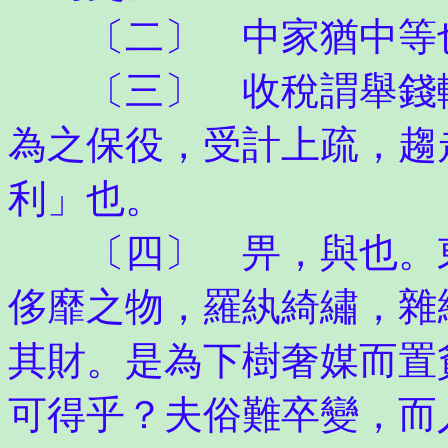
〔二〕 中家猶中等也
〔三〕 收稅謂舉錢輸
為之保役，受計上疏，趨
利」也。
〔四〕 畀，與也。東
侈靡之物，羅紈綺繡，雜
其財。是為下樹奢媒而置
可得乎？夫俗難卒變，而