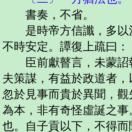
書奏，不省。
是時帝方信讖，多以決
不時安定。譚復上疏曰：
臣前獻瞽言，未蒙詔報
夫策謀，有益於政道者，
忽於見事而貴於異聞，觀
為本，非有奇怪虛誕之事
也。自子貢以下，不得而