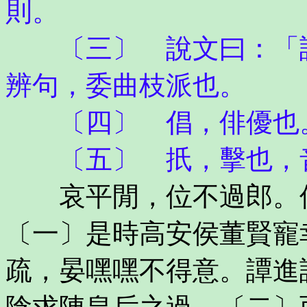
則。
〔三〕 說文曰：「詁
辨句，委曲枝派也。
〔四〕 倡，俳優也
〔五〕 扺，擊也，
哀平閒，位不過郎。傅
〔一〕是時高安侯董賢寵
疏，晏嘿嘿不得意。譚進