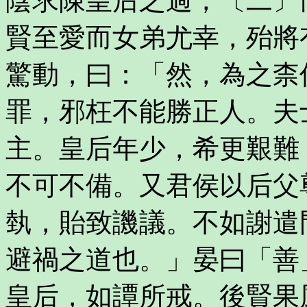
陰求陳皇后之過，〔二〕
賢至愛而女弟尤幸，殆將
驚動，曰：「然，為之柰
罪，邪枉不能勝正人。夫
主。皇后年少，希更艱難
不可不備。又君侯以后父
埶，貽致譏議。不如謝遣
避禍之道也。」晏曰「善
皇后，如譚所戒。後賢果