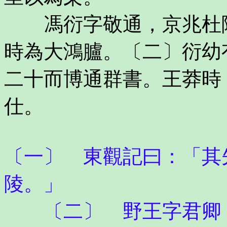
馮衍字敬通，京兆杜陵
時為大鴻臚。〔二〕衍幼
二十而博通群書。王莽時
仕。
〔一〕 東觀記曰：「其
陵。」
〔二〕 野王字君卿，