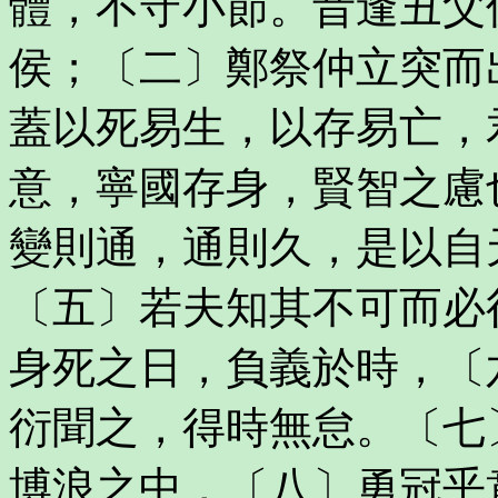
體，不守小節。昔逢丑父
侯；〔二〕鄭祭仲立突而
蓋以死易生，以存易亡，
意，寧國存身，賢智之慮
變則通，通則久，是以自
〔五〕若夫知其不可而必
身死之日，負義於時，〔
衍聞之，得時無怠。〔七
博浪之中，〔八〕勇冠乎