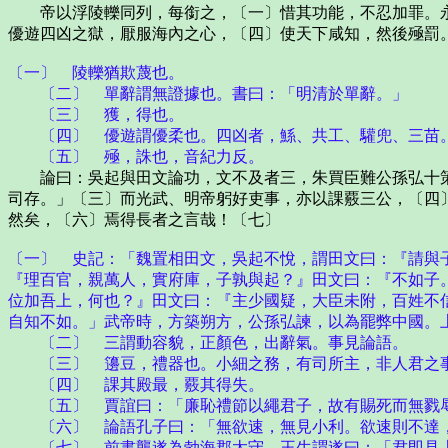
帝以浮陵轢同列，每銜之，〔一〕惜其功能，不忍加罪。永
優遊四凶之獄，厭服海內之心，〔四〕使天下咸知，然後殛罰
〔一〕 陵轢猶欺蔑也。
〔二〕 單辭謂無證據也。書曰：「明清於單辭。」
〔三〕 獲，得也。
〔四〕 優遊謂優柔也。四凶者，鯀、共工、驩兜、三苗。
〔五〕 殛，誅也，音紀力反。
論曰：吳起與田文論功，文不及者三，朱買臣難公孫弘十策
司存。」〔三〕而光武、明帝躬好吏事，亦以課覈三公，〔四
然矣，〔六〕焉得長者之言哉！〔七〕
〔一〕 史記：「魏置相田文，吳起不悅，謂田文曰：『請與
『理百官，親萬人，實府庫，子孰與起？』田文曰：『不如子
位加吾上，何也？』田文曰：『主少國疑，大臣未附，百姓不
自知不如。」武帝時，方築朔方，公孫弘諫，以為罷弊中國。
〔二〕 三謂動容貌，正顏色，出辭氣。事見論語。
〔三〕 籩豆，禮器也。小細之務，有司所主，非人君之
〔四〕 課其殿最，覈其得失。
〔五〕 賈誼曰：「廉恥禮節以繩君子，故有賜死而無戮辱
〔六〕 論語孔子曰：「無欲速，無見小利。欲速則不達，
〔七〕 前書龔遂為勃海郡太守，王生謂遂曰：「君即見上