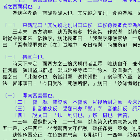
者之言而稱也！」
馮魴字孝孫，南陽湖陽人也。其先魏之支別，食菜馮城，因
〔一〕 東觀記曰「其先魏之別封曰華侯，華侯孫長卿食菜馮
王莽末，四方潰畔，魴乃聚賓客，招豪桀，作營壍，以待所
尉從弟長卿來，欲執季。魴叱長卿曰：「我與季雖無素故，士
曰：「吾老親弱弟皆〔在〕賊城中，今日相與，尚無所顧，何
〔一〕 待真主也。
時天下未定，而四方之士擁兵矯稱者甚眾，唯魴自守，兼有
征隗囂，潁川盜賊群起，郟賊延褒等眾三千餘人，攻圍縣舍，
嘉之曰：「此健令也。所當討擊，勿拘州郡。」褒等聞帝至，
法，皆叩頭曰：「今日受誅，死無所恨。」魴曰：「汝知悔過
〔一〕 即南宮雲臺也。
〔二〕 虞，縣，屬梁國，本虞國，舜後所封之邑，今宋
〔三〕 剔音他狄反。聲類曰亦「鬄」字，音他計反，謂
〔四〕 說文曰：「鈇，剉刃也。」鑕，椹也，音質。
十三年，遷魏郡太守。二十七年，以高第入代趙憙為太僕。
五十戶。永平四年，坐考隴西太守鄧融，聽任姦吏，策免，削
魴性矜嚴公正，在位數進忠言，多見納用。十四年，詔復爵