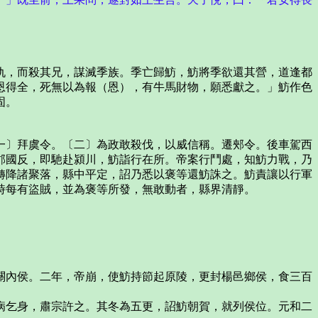
，而殺其兄，謀滅季族。季亡歸魴，魴將季欲還其營，道逢都
恩得全，死無以為報（恩），有牛馬財物，願悉獻之。」魴作色
固。
〕拜虞令。〔二〕為政敢殺伐，以威信稱。遷郟令。後車駕西
郡國反，即馳赴潁川，魴詣行在所。帝案行鬥處，知魴力戰，乃
轉降諸聚落，縣中平定，詔乃悉以褒等還魴誅之。魴責讓以行軍
時每有盜賊，並為褒等所發，無敢動者，縣界清靜。
內侯。二年，帝崩，使魴持節起原陵，更封楊邑鄉侯，食三百
乞身，肅宗許之。其冬為五更，詔魴朝賀，就列侯位。元和二