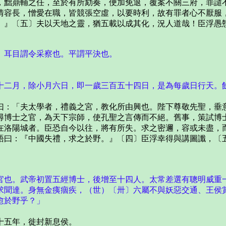
，黜鼎輔之任，至於有所劾奏，便加免退，覆案不關三府，罪譴
情容長，憎愛在職，皆競張空虛，以要時利，故有罪者心不厭服
。』〔五〕夫以天地之靈，猶五載以成其化，況人道哉！臣浮愚
耳目謂令采察也。平謂平決也。
二月，除小月六日，即一歲三百五十四日，是為每歲日行天。餘
：「夫太學者，禮義之宮，教化所由興也。陛下尊敬先聖，垂意
尋博士之官，為天下宗師，使孔聖之言傳而不絕。舊事，策試博
在洛陽城者。臣恐自今以往，將有所失。求之密邇，容或未盡，
語曰：『中國失禮，求之於野。』〔四〕臣浮幸得與講圖讖，〔
也。武帝初置五經博士，後增至十四人。太常差選有聰明威重一
求聞達。身無金痍痼疾，（世）〔卅〕六屬不與妖惡交通、王侯
愈於野乎？」
五年，徙封新息侯。