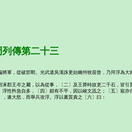
列傳第二十三
軍，從破邯鄲。光武遣吳漢誅更始幽州牧苗曾，乃拜浮為大將
涿郡王岑之屬，以為從事，〔二〕及王莽時故吏二千石，皆引置
。浮性矜急自多，〔四〕頗有不平，因以峻文詆之；〔五〕寵亦
〕，遂大怒，而舉兵攻浮。浮以書質責之〔六〕曰：