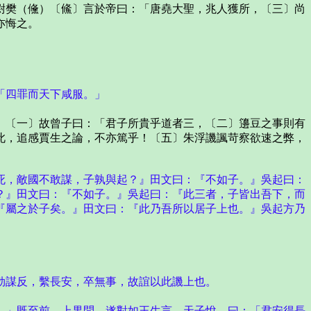
樊（儵）〔鯈〕言於帝曰：「唐堯大聖，兆人獲所，〔三〕尚
亦悔之。
「四罪而天下咸服。」
〔一〕故曾子曰：「君子所貴乎道者三，〔二〕籩豆之事則有
此，追感賈生之論，不亦篤乎！〔五〕朱浮譏諷苛察欲速之弊，
死，敵國不敢謀，子孰與起？』田文曰：『不如子。』吳起曰：
？』田文曰：『不如子。』吳起曰：『此三者，子皆出吾下，而
『屬之於子矣。』田文曰：『此乃吾所以居子上也。』吳起方乃
謀反，繫長安，卒無事，故誼以此譏上也。
」既至前，上果問，遂對如王生言。天子悅，曰：「君安得長