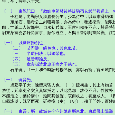
年，卒，時年八十六。
〔一〕 東觀記曰：「敕魴車駕發後將緹騎宿玄武門複道上，
子柱嗣，尚顯宗女獲嘉長公主，少為侍中，以恭肅謙約稱，
定弟石，襲母公主封獲嘉侯，亦為侍中，稍遷衛尉。能取悅
郎，世弟二人皆郎中。自永初兵荒，王侯租秩多不充，於是特
尉東萊劉喜參錄尚書事。順帝既立，石與喜皆以阿黨閻顯、江
〔一〕 以班犀飾劍也。
〔二〕 艾即盭，綠色也，其色似艾。
〔三〕 半環曰玦，以飾帶也。
〔四〕 足音即諭反。
〔五〕 章帝孫濟北惠王壽之子懿也。
石弟珖，〔一〕和帝時詔封楊邑侯，亦以石寵，官至城門校
〔一〕 珖音光。
虞延字子大，陳留東昏人也。〔一〕延初生，其上有物若一
放從，延率吏卒突入其家捕之，以此見怨，故位不升。性敦朴
不能活之，棄於溝中，延聞其號聲，哀而收之，養至成人。〔
自載詣獄，既至而死，延率掾（吏）〔史〕，殯于門外，百姓
〔一〕 東昏，縣，故城在今汴州陳留縣東北。東緡屬山陽郡