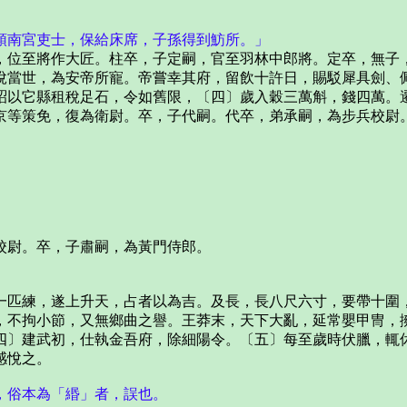
領南宮吏士，保給床席，子孫得到魴所。」
位至將作大匠。柱卒，子定嗣，官至羽林中郎將。定卒，無子
當世，為安帝所寵。帝嘗幸其府，留飲十許日，賜駁犀具劍、佩
詔以它縣租稅足石，令如舊限，〔四〕歲入穀三萬斛，錢四萬。
京等策免，復為衛尉。卒，子代嗣。代卒，弟承嗣，為步兵校尉
尉。卒，子肅嗣，為黃門侍郎。
匹練，遂上升天，占者以為吉。及長，長八尺六寸，要帶十圍，
，不拘小節，又無鄉曲之譽。王莽末，天下大亂，延常嬰甲冑，
四〕建武初，仕執金吾府，除細陽令。〔五〕每至歲時伏臘，輒
感悅之。
，俗本為「緡」者，誤也。