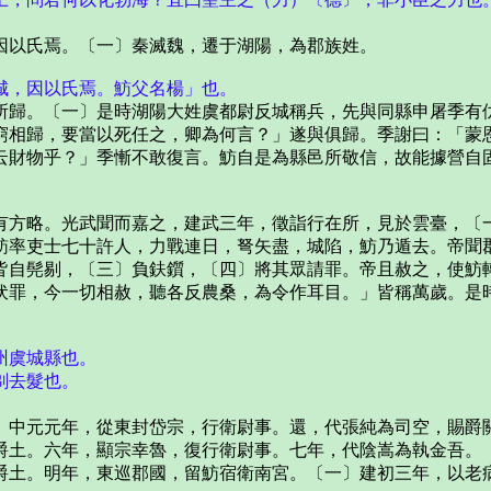
以氏焉。〔一〕秦滅魏，遷于湖陽，為郡族姓。
城，因以氏焉。魴父名楊」也。
歸。〔一〕是時湖陽大姓虞都尉反城稱兵，先與同縣申屠季有仇
窮相歸，要當以死任之，卿為何言？」遂與俱歸。季謝曰：「蒙
云財物乎？」季慚不敢復言。魴自是為縣邑所敬信，故能據營自
方略。光武聞而嘉之，建武三年，徵詣行在所，見於雲臺，〔一
魴率吏士七十許人，力戰連日，弩矢盡，城陷，魴乃遁去。帝聞
皆自髡剔，〔三〕負鈇鑕，〔四〕將其眾請罪。帝且赦之，使魴
伏罪，今一切相赦，聽各反農桑，為令作耳目。」皆稱萬歲。是
州虞城縣也。
剃去髮也。
中元元年，從東封岱宗，行衛尉事。還，代張純為司空，賜爵關
爵土。六年，顯宗幸魯，復行衛尉事。七年，代陰嵩為執金吾。
土。明年，東巡郡國，留魴宿衛南宮。〔一〕建初三年，以老病