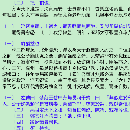
〔二〕 挹，損也。
方今天下適定，海內願安，士無賢不肖，皆樂立名於世。而
無私讎，勿以前事自誤，願留意顧老母幼弟。凡舉事無為親厚
〔一〕 浮密奏寵，上徵之，寵妻勸寵無應徵。又與所親信計
寵得書愈怒，〔一〕攻浮轉急。明年，涿郡太守張豐亦舉
〔一〕 愈猶益也。
時二郡畔戾，北州憂恐，浮以為天子必自將兵討之，而但遣
之師。魏公子顧朋友之要，觸冒強秦之鋒。夫楚魏非有分職匡
歷時月，寂寞無音。從圍城而不救，放逆虜而不討，臣誠惑之
心，三河、冀州，曷足以傳後哉！今秋稼已孰，復為漁陽所掠
詔報曰：「往年赤眉跋扈長安，〔四〕吾策其無穀必東，果來
遣騎來救浮，浮乃得遁走。南至良鄉，其兵長反遮之，〔六〕
帝不忍，以浮代賈復為執金吾，徙封父城侯。後豐、寵並自敗
〔一〕 左傳曰，楚莊王使申舟無畏聘于齊，曰：「無假道於
人。公子姊為趙平原君勝妻，秦圍邯鄲，求救於魏，魏以秦強
〔二〕 高祖定天下之後，猶自征匈奴、陳狶、黥布等也
〔三〕 鄭玄注周禮曰：「弛，釋下也。」
〔四〕 跋扈猶暴橫也。
〔五〕 須，待也。