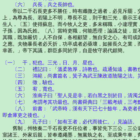
〔六〕 兵長，兵之長帥也。
帝以二千石長吏多不勝任，時有纖微之過者，必見斥罷，交
上，為尊為長。若陽上不明，尊長不足，則干動三光，垂示王
生人，〔五〕使得蘇息。而今牧人之吏，多未稱職，小違理實
子孫，因為氏姓。〔八〕當時吏職，何能悉理；論議之徒，豈
其職，既加嚴切，人不自保，各相顧望，無自安之心。有司或
之應。夫物暴長者必夭折，功卒成者必亟壞，如摧長久之業，
幸甚。」帝下其議，群臣多同於浮，自是牧守易代頗簡。
〔一〕 干，犯也。三光，日、月、星也。
〔二〕 禮記曰：「溫柔敦厚，詩教也。疏通知遠，書教也
〔三〕 鴻範，尚書篇名，箕子為武王陳政道陰陽之法。
〔四〕 徵，驗也。
〔五〕 宥，寬也。
〔六〕 淮南子曰「聖人見是非，若白黑之別於目，清濁
〔七〕 考謂考其功最也。尚書舜典曰「三載考績，三考
〔八〕 前書：「武帝時，漢有天下已七十餘年，為吏者長
即倉庫吏之後也。」
〔九〕 孔子曰：「如有王者，必代而後仁。」見論語。
舊制，州牧奏二千石長吏不任位者，事皆先下三公，三公遣
室諸王、外家后親，皆奉遵繩墨，無黨埶之名。至或乘牛車，