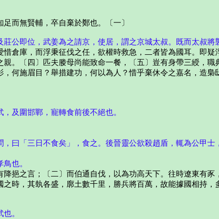
足而無賢輔，卒自棄於鄭也。〔一〕
及莊公即位，武姜為之請京，使居，謂之京城太叔。既而太叔將
惜倉庫，而浮秉征伐之任，欲權時救急，二者皆為國耳。即疑浮
之親。〔四〕匹夫媵母尚能致命一餐，〔五〕豈有身帶三綬，職
影，何施眉目？舉措建功，何以為人？惜乎棄休令之嘉名，造梟
，及圍邯鄲，寵轉食前後不絕也。
，曰「三日不食矣」，食之。後晉靈公欲殺趙盾，輒為公甲士
孝鳥也。
降挹之言；〔二〕而伯通自伐，以為功高天下。往時遼東有豕，
國之時，其埶各盛，廓土數千里，勝兵將百萬，故能據國相持，
武也。