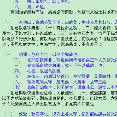
〔五〕 峻，嚴切也。詆，誣也。
〔六〕 質，正也。
蓋聞知者順時而謀，愚者逆理而動，常竊悲京城太叔以不知
〔一〕 左傳曰，鄭武公娶于申，曰武姜，生莊公及共叔段。
伯通以名字典郡，〔一〕有佐命之功，〔二〕臨人親職，愛
厚矣，委以大郡，任以威武，〔三〕事有柱石之寄，情同子孫
以為顏？行步拜起，何以為容？坐臥念之，何以為心？引鏡窺
道，不忍桀紂之性，生為世笑，死為愚鬼，不亦哀乎！
〔一〕 伯通，彭寵字也，以名字顯著也。
〔二〕 光武初鎮河北，寵遣吳漢等發步兵三千人先歸光武
〔三〕 光武賜寵號大將軍，故云「任以威武」也。
〔四〕 柱石，以屋為諭也。
〔五〕 左傳曰，趙盾田於首山，舍於翳桑，見靈輒餓，問
〔六〕 寵為漁陽太守、建忠侯、大將軍，故帶三綬。
〔七〕 梟鴟即鴟梟也，其子適大，還食其母。說文云不
伯通與耿俠遊俱起佐命，同被國恩。〔一〕俠遊謙讓，屢有
以子之功論於朝廷，則為遼東豕也。今乃愚妄，自比六國。六
子？此猶河濱之人捧土以塞孟津，多見其不知量也！
〔一〕 俠遊，耿況字也。況為上谷太守，初與寵結謀共歸光