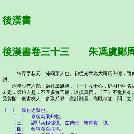
後漢書
後漢書卷三十三 朱馮虞鄭周
朱浮字叔元，沛國蕭人也。初從光武為大司馬主簿，遷偏將
縣。
浮年少有才能，頗欲厲風跡，〔一〕收士心，辟召州中名宿
未定，師旅方起，不宜多置官屬，以損軍實，〔三〕不從其令
受貨賄，殺害友人，多聚兵穀，意計難量。寵既積怨，聞〔之
〔一〕 風化之跡也。
〔二〕 岑後為梁州牧。
〔三〕 謂甲兵糧儲也。左傳曰「隳軍實」也。
〔四〕 矜誇多自取也。