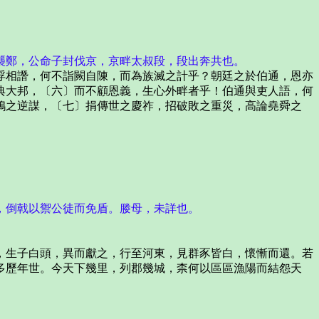
襲鄭，公命子封伐京，京畔太叔段，段出奔共也。
相譖，何不詣闕自陳，而為族滅之計乎？朝廷之於伯通，恩亦
典大邦，〔六〕而不顧恩義，生心外畔者乎！伯通與吏人語，何
鴟之逆謀，〔七〕捐傳世之慶祚，招破敗之重災，高論堯舜之
，倒戟以禦公徒而免盾。媵母，未詳也。
生子白頭，異而獻之，行至河東，見群豕皆白，懷慚而還。若
多歷年世。今天下幾里，列郡幾城，柰何以區區漁陽而結怨天