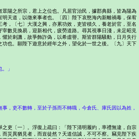
眾陽之所宗，君上之位也。凡居官治民，據郡典縣，皆為陽為
宣明天道，以徵來事者也。〔四〕陛下哀愍海內新離禍毒，保宥
三考，〔七〕大漢之興，亦累功效，吏皆積久，養老於官，至名
守宰數見換易，迎新相代，疲勞道路。尋其視事日淺，未足昭見
，懼於刺譏，故爭飾詐偽，以希虛譽。斯皆群陽騷動，日月失行
之功也。願陛下遊意於經年之外，望化於一世之後。〔九〕天下
也。」
事，吏不數轉，至於子孫而不轉職，今倉氏、庫氏因以為姓，
之吏〔一〕。浮復上疏曰：「陛下清明履約，率禮無違，自宗
，而災異猶見者，而豈徒然？天道信誠，不可不察。竊見陛下疾