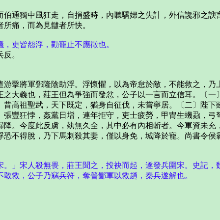
伯通獨中風狂走，自捐盛時，內聽驕婦之失計，外信讒邪之諛言
者所痛，而為見讎者所快。
議，吏皆怨浮，勸寵止不應徵也。
兵反。
游擊將軍鄧隆陰助浮。浮懷懼，以為帝怠於敵，不能救之，乃上
正之大義也，莊王但為爭強而發忿，公子以一言而立信耳。〔一
。昔高祖聖武，天下既定，猶身自征伐，未嘗寧居。〔二〕陛下
。張豐狂悖，姦黨日增，連年拒守，吏士疲勞，甲冑生蟣蝨，弓
歸降。今度此反虜，埶無久全，其中必有內相斬者。今軍資未充
浮恐不得脫，乃下馬刺殺其妻，僅以身免，城降於寵。尚書令侯
。
宋。」宋人殺無畏，莊王聞之，投袂而起，遂發兵圍宋。史記，
不敢救，公子乃竊兵符，奪晉鄙軍以救趙，秦兵遂解也。
。