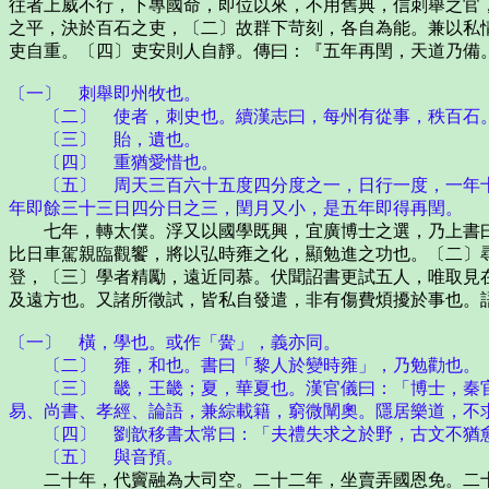
往者上威不行，下專國命，即位以來，不用舊典，信刺舉之官
之平，決於百石之吏，〔二〕故群下苛刻，各自為能。兼以私
吏自重。〔四〕吏安則人自靜。傳曰：『五年再閏，天道乃備
〔一〕 刺舉即州牧也。
〔二〕 使者，刺史也。續漢志曰，每州有從事，秩百石。
〔三〕 貽，遺也。
〔四〕 重猶愛惜也。
〔五〕 周天三百六十五度四分度之一，日行一度，一年十
年即餘三十三日四分日之三，閏月又小，是五年即得再閏。
七年，轉太僕。浮又以國學既興，宜廣博士之選，乃上書曰
比日車駕親臨觀饗，將以弘時雍之化，顯勉進之功也。〔二〕
登，〔三〕學者精勵，遠近同慕。伏聞詔書更試五人，唯取見
及遠方也。又諸所徵試，皆私自發遣，非有傷費煩擾於事也。
〔一〕 橫，學也。或作「黌」，義亦同。
〔二〕 雍，和也。書曰「黎人於變時雍」，乃勉勸也。
〔三〕 畿，王畿；夏，華夏也。漢官儀曰：「博士，秦官
易、尚書、孝經、論語，兼綜載籍，窮微闡奧。隱居樂道，不
〔四〕 劉歆移書太常曰：「夫禮失求之於野，古文不猶
〔五〕 與音預。
二十年，代竇融為大司空。二十二年，坐賣弄國恩免。二十