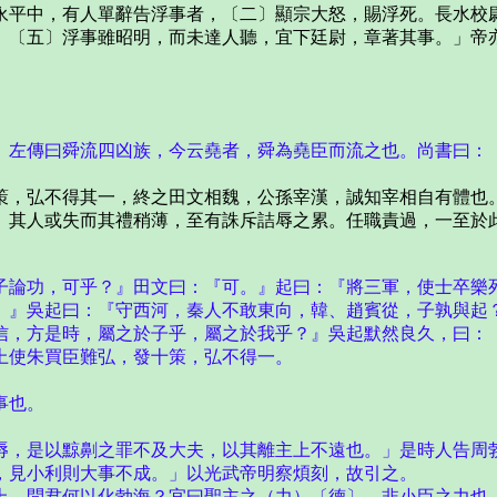
平中，有人單辭告浮事者，〔二〕顯宗大怒，賜浮死。長水校尉
。〔五〕浮事雖昭明，而未達人聽，宜下廷尉，章著其事。」帝
左傳曰舜流四凶族，今云堯者，舜為堯臣而流之也。尚書曰：
，弘不得其一，終之田文相魏，公孫宰漢，誠知宰相自有體也。
〕其人或失而其禮稍薄，至有誅斥詰辱之累。任職責過，一至於
子論功，可乎？』田文曰：『可。』起曰：『將三軍，使士卒樂
。』吳起曰：『守西河，秦人不敢東向，韓、趙賓從，子孰與起
信，方是時，屬之於子乎，屬之於我乎？』吳起默然良久，曰：
上使朱買臣難弘，發十策，弘不得一。
事也。
，是以黥劓之罪不及大夫，以其離主上不遠也。」是時人告周勃
見小利則大事不成。」以光武帝明察煩刻，故引之。
，問君何以化勃海？宜曰聖主之（力）〔德〕，非小臣之力也。