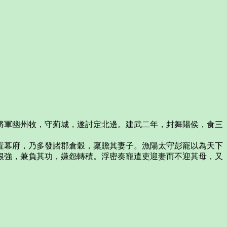
軍幽州牧，守薊城，遂討定北邊。建武二年，封舞陽侯，食三
幕府，乃多發諸郡倉穀，稟贍其妻子。漁陽太守彭寵以為天下
佷強，兼負其功，嫌怨轉積。浮密奏寵遣吏迎妻而不迎其母，又