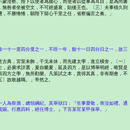
不蒙澄察。陛下以使者為腹心，而使者以從事為耳目，是為尚書
，無咎者坐被空文，不可經盛衰，貽後王也。〔三〕夫事積久則
戇，不勝惓惓，願陛下留心千里之任，省察偏言之奏。」
一十一度四分度之一，不匝一年，餘十一日四分日之一，故三
古典，宮室未飾，干戈未休，而先建太學，進立橫舍，〔一〕
士，必廣求詳選，爰自畿夏，延及四方，是以博舉明經，唯賢是
而四方之學，無所勸樂。凡策試之本，貴得其真，非有期會，不
五〕故敢越職。」帝然之。
人為祭酒，總領綱紀。其舉狀曰：『生事愛敬，喪沒如禮。通
賞賜。行應四科，經任博士。』下言某官某甲保舉。」