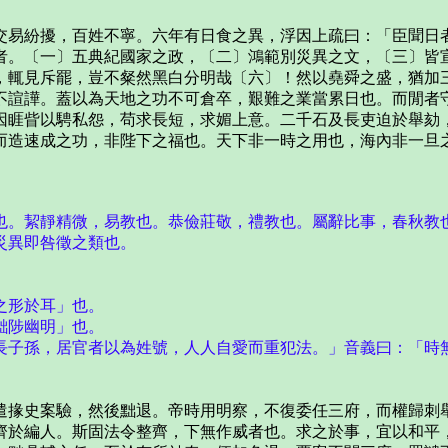
易紛擾，百姓不寧。六年有日食之異，浮因上疏曰：「臣聞日者
者。〔一〕五典紀國家之政，〔二〕鴻範別災異之文，〔三〕皆
，輒見斥罷，豈不粲然黑白分明哉〔六〕！然以堯舜之盛，猶加
不諠譁。蓋以為天地之功不可倉卒，艱難之業當累日也。而閒者
因睚眥以騁私怨，苟求長短，求媚上意。二千石及長吏迫於舉劾
而造速成之功，非陛下之福也。天下非一時之用也，海內非一旦
。絜靜精微，易教也。恭儉莊敬，禮教也。屬辭比事，春秋教
災異即咎徵之類也。
之形於耳」也。
黜陟幽明」也。
子孫，居官者以為姓號，人人自愛而重犯法。」音義曰：「時無
掾史案驗，然後黜退。帝時用明察，不復委任三府，而權歸刺舉
齊於編人。斯固法令整齊，下無作威者也。求之於事，宜以和平