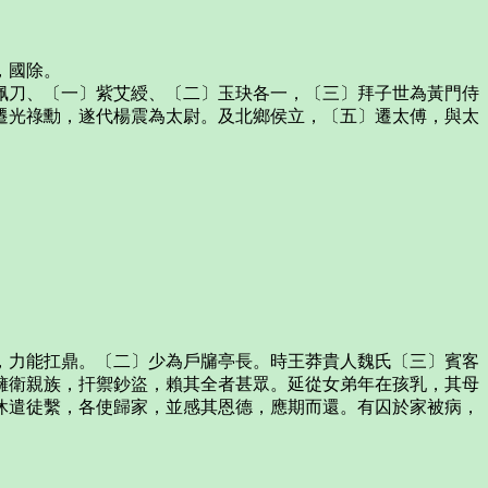
，國除。
刀、〔一〕紫艾綬、〔二〕玉玦各一，〔三〕拜子世為黃門侍
遷光祿勳，遂代楊震為太尉。及北鄉侯立，〔五〕遷太傅，與太
。
力能扛鼎。〔二〕少為戶牖亭長。時王莽貴人魏氏〔三〕賓客
擁衛親族，扞禦鈔盜，賴其全者甚眾。延從女弟年在孩乳，其母
休遣徒繫，各使歸家，並感其恩德，應期而還。有囚於家被病，