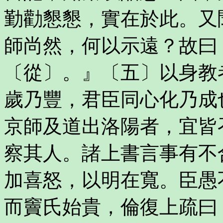
勤勸懇懇，實在於此。又
師尚然，何以示遠？故曰
〔從〕。』〔五〕以身教
歲乃豐，君臣同心化乃成
京師及道出洛陽者，宜皆
察其人。諸上書言事有不
加喜怒，以明在寬。臣愚
而竇氏始貴，倫復上疏曰