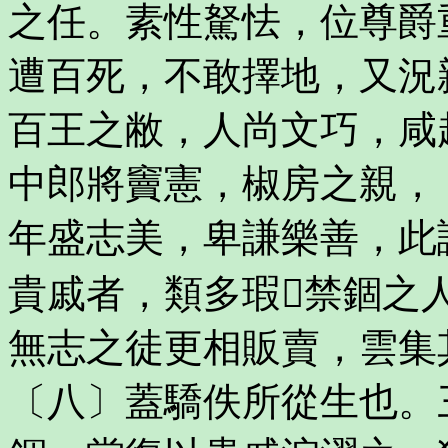
之任。素性駑怯，位尊爵
遭百死，不敢擇地，又況
百王之敝，人尚文巧，咸
中郎將竇憲，椒房之親，
年盛志美，卑謙樂善，此
貴戚者，類多瑕禁錮之
無志之徒更相販賣，雲集
〔八〕蓋驕佚所從生也。