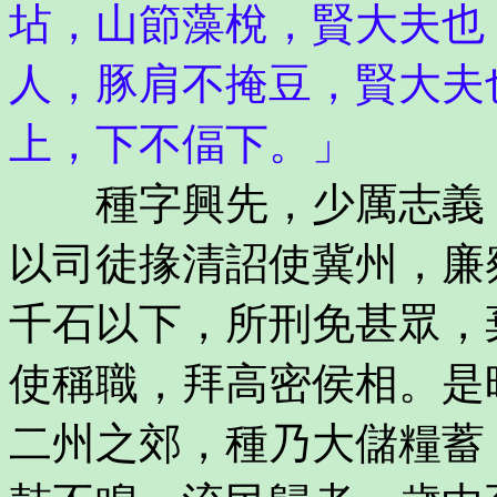
坫，山節藻梲，賢大夫也
人，豚肩不掩豆，賢大夫
上，下不偪下。」
種字興先，少厲志義，
以司徒掾清詔使冀州，廉
千石以下，所刑免甚眾，
使稱職，拜高密侯相。是
二州之郊，種乃大儲糧蓄