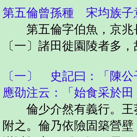
第五倫曾孫種 宋均族子
第五倫字伯魚，京兆長
〔一〕諸田徙園陵者多，
〔一〕 史記曰：「陳公
應劭注云：「始食采於田
倫少介然有義行。王莽
附之。倫乃依險固築營壁