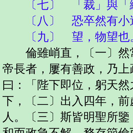
〔七〕 「裁」與「
〔八〕 恐卒然有小過
〔九〕 望，物望也
倫雖峭直，〔一〕然常
帝長者，屢有善政，乃上
曰：「陛下即位，躬天然
下，〔二〕出入四年，前
人。〔三〕斯皆明聖所鑒
和而政急不解，務存節儉