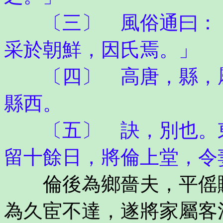
〔三〕 風俗通曰：「
采於朝鮮，因氏焉。」
〔四〕 高唐，縣，屬
縣西。
〔五〕 訣，別也。東
留十餘日，將倫上堂，令
倫後為鄉嗇夫，平傜賦
為久宦不達，遂將家屬客