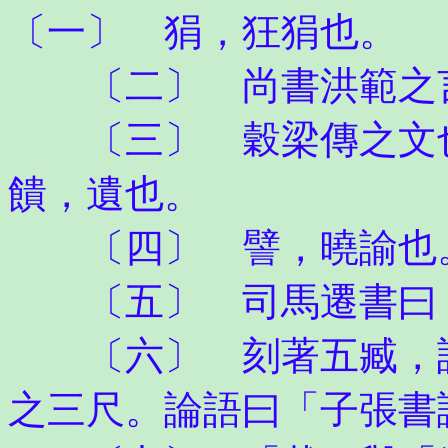
〔一〕 狷，狂狷也。
〔二〕 尚書洪範之
〔三〕 穀梁傳之文也
饋，遺也。
〔四〕 譬，曉諭也
〔五〕 司馬遷書曰「
〔六〕 刻著五臧，謂
之三尺。論語曰「子張書