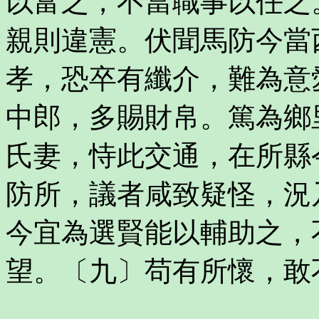
以富之，不當職事以任之
親則違憲。伏聞馬防今當
孝，恐卒有纖介，難為意
中郎，多賜財帛。篤為鄉
氏妻，恃此交通，在所縣
防所，議者咸致疑怪，況
今宜為選賢能以輔助之，
望。〔九〕苟有所懷，敢