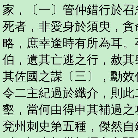
家，〔一〕管仲錯行於召
死者，非愛身於須臾，貪
略，庶幸逢時有所為耳。
伯，遺其亡逃之行，赦其
其佐國之謀〔三〕，勳效
令二主紀過於纖介，則此
壑，當何由得申其補過之
兗州刺史第五種，傑然自