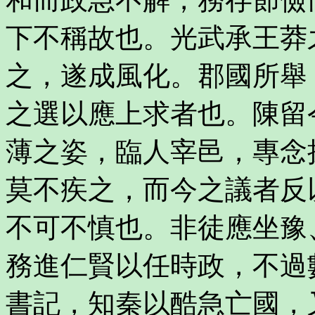
下不稱故也。光武承王莽
之，遂成風化。郡國所舉
之選以應上求者也。陳留
薄之姿，臨人宰邑，專念
莫不疾之，而今之議者反
不可不慎也。非徒應坐豫
務進仁賢以任時政，不過
書記，知秦以酷急亡國，