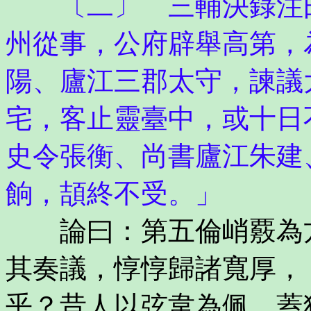
〔二〕 三輔決錄注曰
州從事，公府辟舉高第，
陽、廬江三郡太守，諫議
宅，客止靈臺中，或十日
史令張衡、尚書廬江朱建
餉，頡終不受。」
論曰：第五倫峭覈為方
其奏議，惇惇歸諸寬厚，
乎？昔人以弦韋為佩，蓋