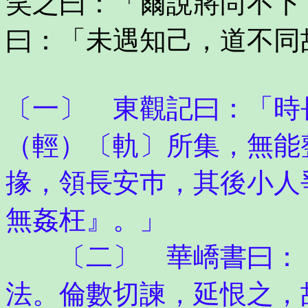
笑之曰：「爾說將尚不下
曰：「未遇知己，道不同
〔一〕 東觀記曰：「時
（輕）〔軌〕所集，無能
掾，領長安巿，其後小人
無姦枉』。」
〔二〕 華嶠書曰：「
法。倫數切諫，延恨之，