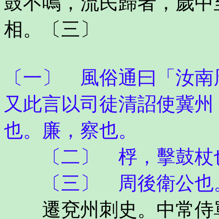
鼓不鳴，流民歸者，歲中
相。〔三〕
〔一〕 風俗通曰「汝南
又此言以司徒清詔使冀州
也。廉，察也。
〔二〕 桴，擊鼓杖
〔三〕 周後衛公也
遷兗州刺史。中常侍單