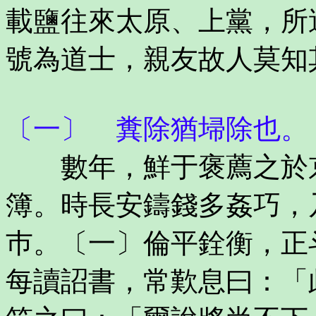
載鹽往來太原、上黨，所
號為道士，親友故人莫知
〔一〕 糞除猶埽除也。
數年，鮮于褒薦之於京
簿。時長安鑄錢多姦巧，
巿。〔一〕倫平銓衡，正
每讀詔書，常歎息曰：「