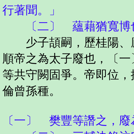
行著聞。」
〔二〕 蘊藉猶寬博
少子頡嗣，歷桂陽、廬
順帝之為太子廢也，〔一
等共守闕固爭。帝即位，
倫曾孫種。
〔一〕 樊豐等譖之，廢