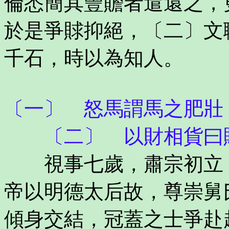
倫悉簡其豐贍者遣還之，
於是爭賕抑絕，〔二〕文
千石，時以為知人。
〔一〕 怒馬謂馬之肥壯
〔二〕 以財相貨曰賕
視事七歲，肅宗初立，
帝以明德太后故，尊崇舅
傾身交結，冠蓋之士爭赴