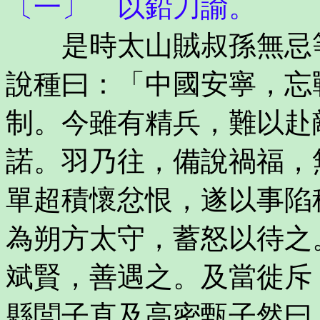
〔一〕 以鉛刀諭。
是時太山賊叔孫無忌等
說種曰：「中國安寧，忘
制。今雖有精兵，難以赴
諾。羽乃往，備說禍福，
單超積懷忿恨，遂以事陷
為朔方太守，蓄怒以待之
斌賢，善遇之。及當徙斥
縣閭子直及高密甄子然曰