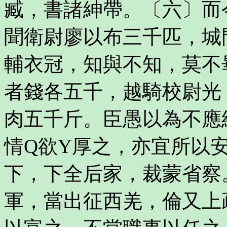
臧，書諸紳帶。〔六〕而
聞衛尉廖以布三千匹，城
輔衣冠，知與不知，莫不
者錢各五千，越騎校尉光
肉五千斤。臣愚以為不應
情Q欲Y厚之，亦宜所以
下，下全后家，裁蒙省察
軍，當出征西羌，倫又上