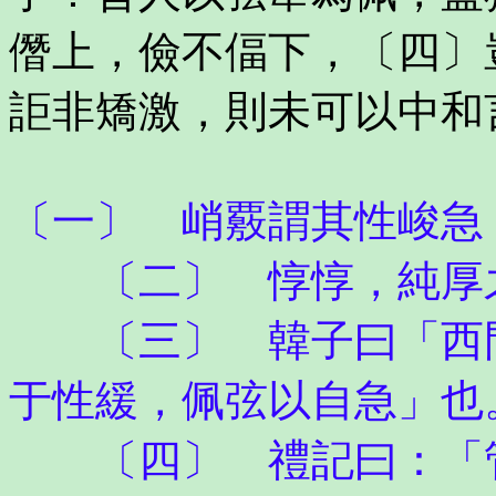
僭上，儉不偪下，〔四〕
詎非矯激，則未可以中和
〔一〕 峭覈謂其性峻急
〔二〕 惇惇，純厚之
〔三〕 韓子曰「西門
于性緩，佩弦以自急」也
〔四〕 禮記曰：「管