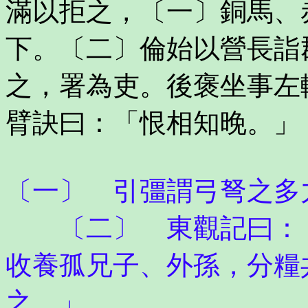
滿以拒之，〔一〕銅馬、
下。〔二〕倫始以營長詣
之，署為吏。後褒坐事左
臂訣曰：「恨相知晚。」
〔一〕 引彊謂弓弩之多
〔二〕 東觀記曰：「
收養孤兄子、外孫，分糧
之。」