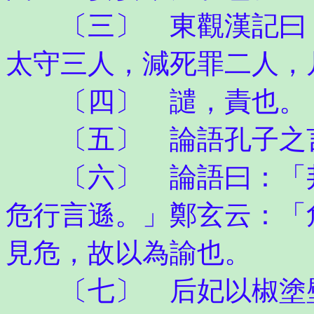
〔三〕 東觀漢記曰：
太守三人，減死罪二人，
〔四〕 譴，責也。
〔五〕 論語孔子之
〔六〕 論語曰：「邦
危行言遜。」鄭玄云：「
見危，故以為諭也。
〔七〕 后妃以椒塗壁