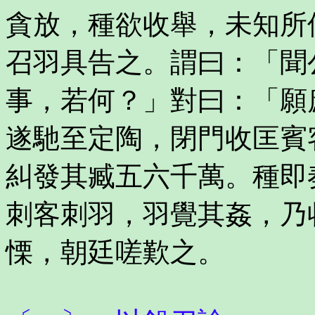
貪放，種欲收舉，未知所
召羽具告之。謂曰：「聞
事，若何？」對曰：「願
遂馳至定陶，閉門收匡賓
糾發其臧五六千萬。種即
刺客刺羽，羽覺其姦，乃
慄，朝廷嗟歎之。