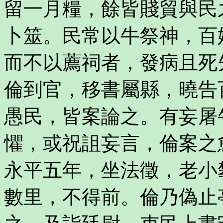
留一月糧，餘皆賤貿與民
卜筮。民常以牛祭神，百
而不以薦祠者，發病且死
倫到官，移書屬縣，曉告
愚民，皆案論之。有妄屠
懼，或祝詛妄言，倫案之
永平五年，坐法徵，老小
數里，不得前。倫乃偽止