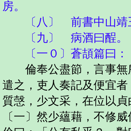
房。
〔八〕 前書中山靖
〔九〕 病酒曰酲。
〔一０〕蒼頡篇曰：「
倫奉公盡節，言事無所
遣之，吏人奏記及便宜者
質愨，少文采，在位以貞
〔一〕然少蘊藉，不修威