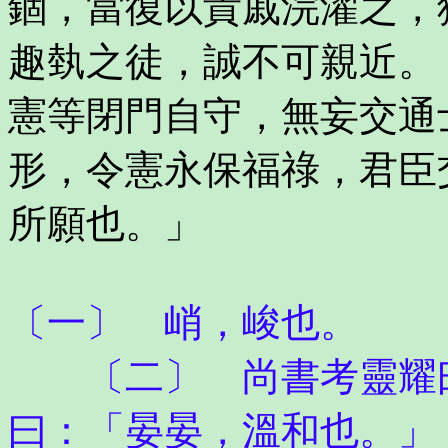
錮，當復以貴戚浣濯之，
趣埶之徒，誠不可親近。
憲等閉門自守，無妄交通
形，令憲永保福祿，君臣
所願也。」
〔一〕 峭，峻也。
〔二〕 尚書考靈耀曰
曰：「晏晏，溫和也。」