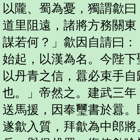
以隴、蜀為憂，獨謂歙曰
道里阻遠，諸將方務關東
謀若何？」歙因自請曰：
始起，以漢為名。今陛下
以丹青之信，囂必束手自
也。」帝然之。建武三年
送馬援，因奉璽書於囂。
遂歙入質，拜歙為中郎將