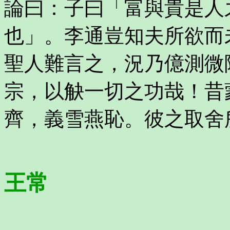
論曰：子曰「富與貴是人
也」。李通豈知夫所欲而
聖人難言之，況乃億測微
宗，以觖一切之功哉！昔
齊，義雪燕恥。彼之取舍
王常