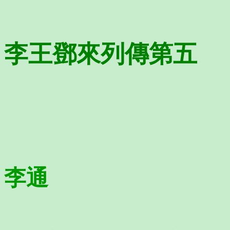
李王鄧來列傳第五
李通