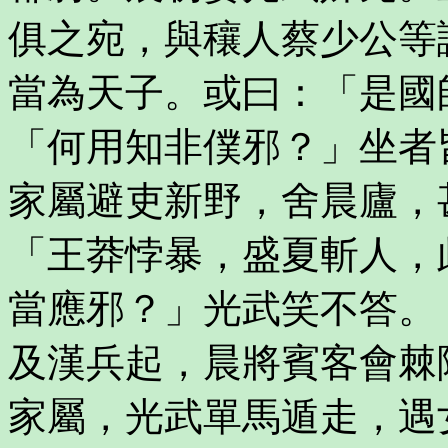
俱之宛，與穰人蔡少公等
當為天子。或曰：「是國
「何用知非僕邪？」坐者
家屬避吏新野，舍晨廬，
「王莽悖暴，盛夏斬人，
當應邪？」光武笑不答。
及漢兵起，晨將賓客會棘
家屬，光武單馬遁走，遇