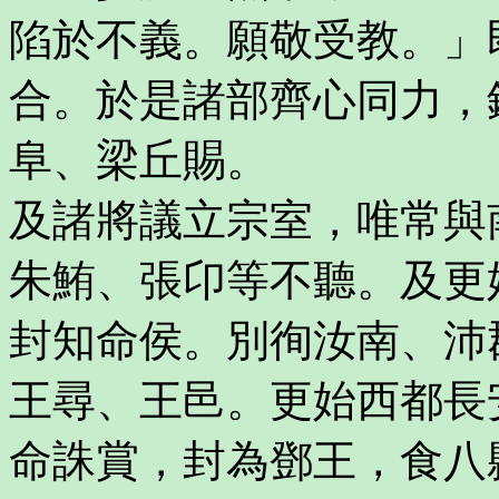
陷於不義。願敬受教。」
合。於是諸部齊心同力，
阜、梁丘賜。
及諸將議立宗室，唯常與
朱鮪、張卬等不聽。及更
封知命侯。別徇汝南、沛
王尋、王邑。更始西都長
命誅賞，封為鄧王，食八