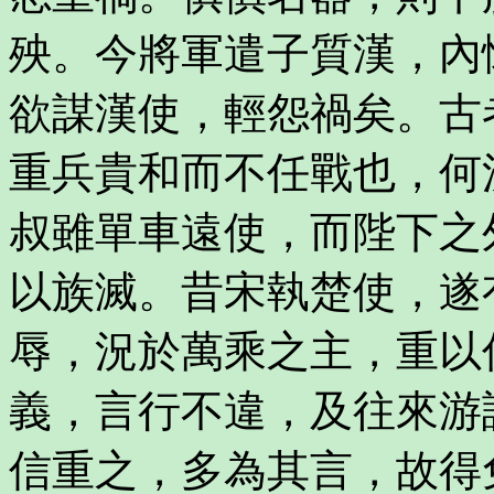
殃。今將軍遣子質漢，內
欲謀漢使，輕怨禍矣。古
重兵貴和而不任戰也，何
叔雖單車遠使，而陛下之
以族滅。昔宋執楚使，遂
辱，況於萬乘之主，重以
義，言行不違，及往來游
信重之，多為其言，故得