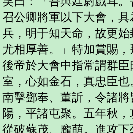
笑曰：「吾與廷尉戲耳。
召公卿將軍以下大會，具
兵，明于知天命，故更始
尤相厚善。」特加賞賜，
後帝於大會中指常謂群臣
室，心如金石，真忠臣也
南擊鄧奉、董訢，令諸將
陽，平諸屯聚。五年秋，
從破蘇茂、龐萌。進攻下