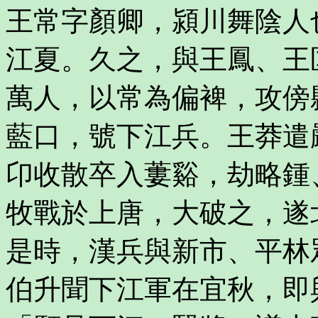
王常字顏卿，潁川舞陰人
江夏。久之，與王鳳、王
萬人，以常為偏裨，攻傍
藍口，號下江兵。王莽遣
卬收散卒入蔞谿，劫略鍾
牧戰於上唐，大破之，遂
是時，漢兵與新市、平林
伯升聞下江軍在宜秋，即