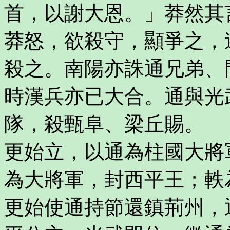
首，以謝大恩。」莽然其
莽怒，欲殺守，顯爭之，
殺之。南陽亦誅通兄弟、
時漢兵亦已大合。通與光
隊，殺甄阜、梁丘賜。
更始立，以通為柱國大將
為大將軍，封西平王；軼
更始使通持節還鎮荊州，