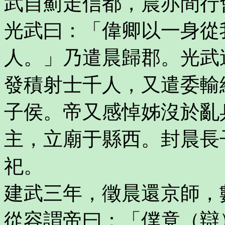
武自薊走信都，晨亦間行
光武曰：「偉卿以一身從
人。」乃遣晨歸郡。光武
發積射士千人，又遣委輸
子侯。帝又感悼姊沒於亂
主，立廟于縣西。封晨長
祀。
建武三年，徵晨還京師，
從容謂帝曰：「僕竟（辯