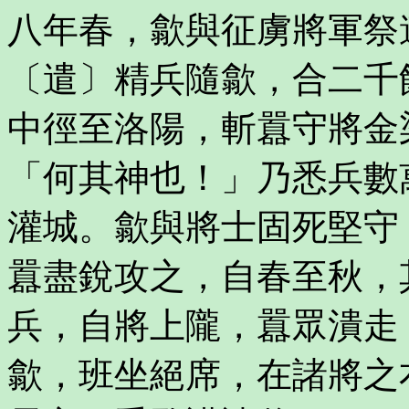
八年春，歙與征虜將軍祭
〔遣〕精兵隨歙，合二千
中徑至洛陽，斬囂守將金
「何其神也！」乃悉兵數
灌城。歙與將士固死堅守
囂盡銳攻之，自春至秋，
兵，自將上隴，囂眾潰走
歙，班坐絕席，在諸將之