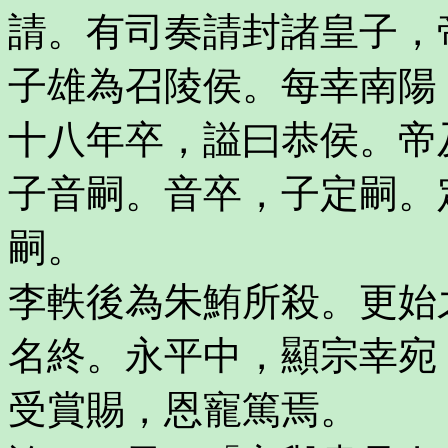
請。有司奏請封諸皇子，
子雄為召陵侯。每幸南陽
十八年卒，謚曰恭侯。帝
子音嗣。音卒，子定嗣。
嗣。
李軼後為朱鮪所殺。更始
名終。永平中，顯宗幸宛
受賞賜，恩寵篤焉。