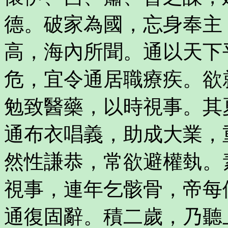
德。破家為國，忘身奉主
高，海內所聞。通以天下
危，宜令通居職療疾。欲
勉致醫藥，以時視事。其
通布衣唱義，助成大業，
然性謙恭，常欲避權埶。
視事，連年乞骸骨，帝每
通復固辭。積二歲，乃聽