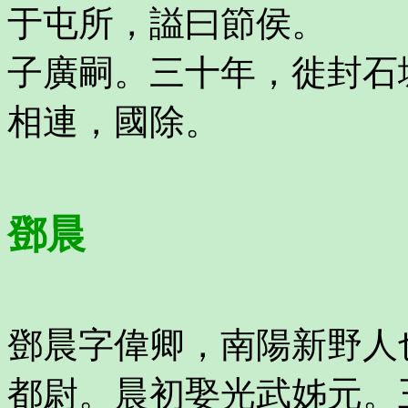
于屯所，謚曰節侯。
子廣嗣。三十年，徙封石
相連，國除。
鄧晨
鄧晨字偉卿，南陽新野人
都尉。晨初娶光武姊元。