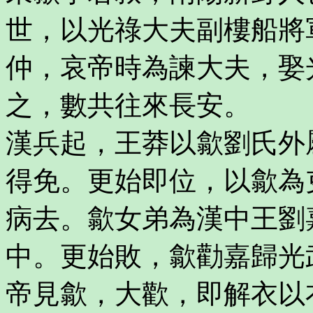
世，以光祿大夫副樓船將
仲，哀帝時為諫大夫，娶
之，數共往來長安。
漢兵起，王莽以歙劉氏外
得免。更始即位，以歙為
病去。歙女弟為漢中王劉
中。更始敗，歙勸嘉歸光
帝見歙，大歡，即解衣以