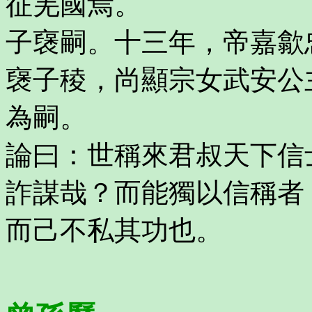
征羌國焉。
子襃嗣。十三年，帝嘉歙
襃子稜，尚顯宗女武安公
為嗣。
論曰：世稱來君叔天下信
詐謀哉？而能獨以信稱者
而己不私其功也。