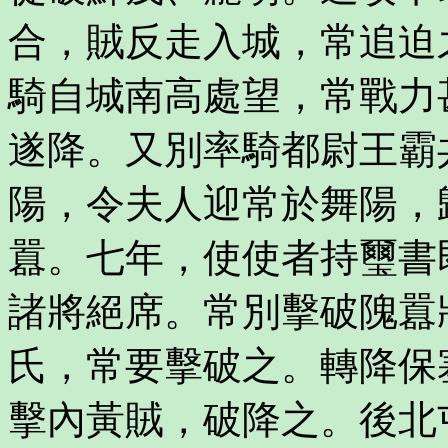
合，賊反走入城，常追迫
騎自城南高處望，常戰力
遂降。又別率騎都尉王霸
陽，令夫人迎常於舞陽，
囂。七年，使使者持璽書
諸將絕席。常別擊破隗囂
氏，常要擊破之。轉降保
擊內黃賊，破降之。後北