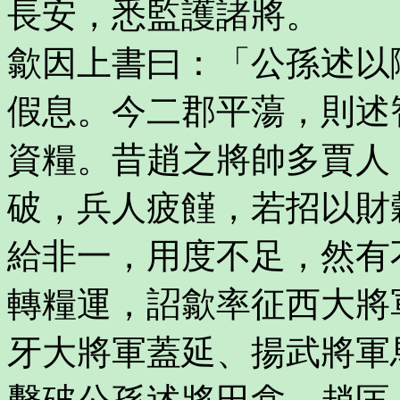
長安，悉監護諸將。
歙因上書曰：「公孫述以
假息。今二郡平蕩，則述
資糧。昔趙之將帥多賈人
破，兵人疲饉，若招以財
給非一，用度不足，然有
轉糧運，詔歙率征西大將
牙大將軍蓋延、揚武將軍