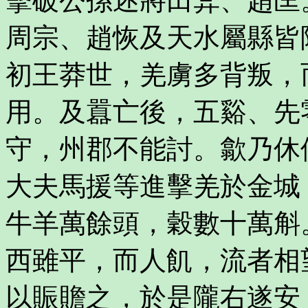
擊破公孫述將田弇、趙匡
周宗、趙恢及天水屬縣皆
初王莽世，羌虜多背叛，
用。及囂亡後，五谿、先
守，州郡不能討。歙乃休
大夫馬援等進擊羌於金城
牛羊萬餘頭，穀數十萬斛
西雖平，而人飢，流者相
以賑贍之，於是隴右遂安