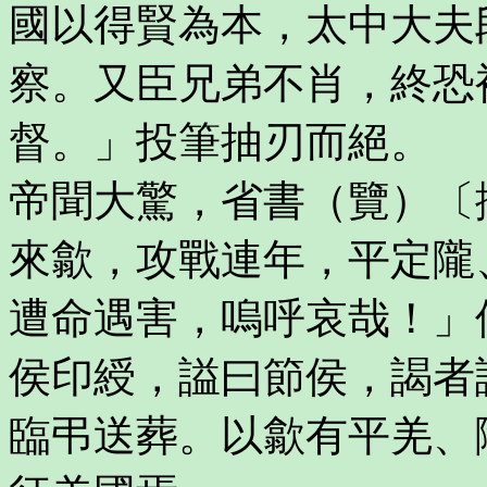
國以得賢為本，太中大夫
察。又臣兄弟不肖，終恐
督。」投筆抽刃而絕。
帝聞大驚，省書（覽）〔
來歙，攻戰連年，平定隴
遭命遇害，嗚呼哀哉！」
侯印綬，謚曰節侯，謁者
臨弔送葬。以歙有平羌、