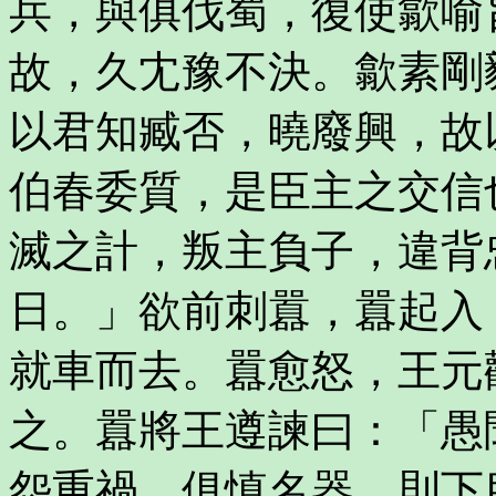
兵，與俱伐蜀，復使歙喻
故，久冘豫不決。歙素剛
以君知臧否，曉廢興，故
伯春委質，是臣主之交信
滅之計，叛主負子，違背
日。」欲前刺囂，囂起入
就車而去。囂愈怒，王元
之。囂將王遵諫曰：「愚
怨重禍。俱慎名器，則下