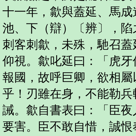
十一年，歙與蓋延、馬成
池、下（辯）〔辨〕，陷
刺客刺歙，未殊，馳召蓋
仰視。歙叱延曰：「虎牙
報國，故呼巨卿，欲相屬
乎！刃雖在身，不能勒兵
誡。歙自書表曰：「臣夜
要害。臣不敢自惜，誠恨