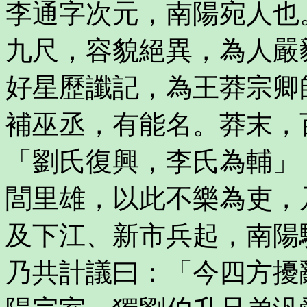
李通字次元，南陽宛人也
九尺，容貌絕異，為人嚴
好星歷讖記，為王莽宗卿
補巫丞，有能名。莽末，
「劉氏復興，李氏為輔」
閭里雄，以此不樂為吏，
及下江、新市兵起，南陽
乃共計議曰：「今四方擾