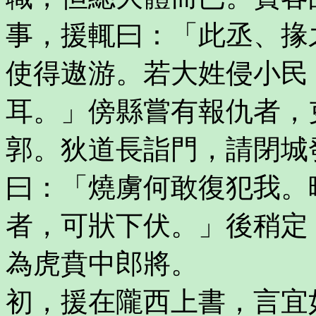
事，援輒曰：「此丞、掾
使得遨游。若大姓侵小民
耳。」傍縣嘗有報仇者，
郭。狄道長詣門，請閉城
曰：「燒虜何敢復犯我。
者，可狀下伏。」後稍定
為虎賁中郎將。
初，援在隴西上書，言宜