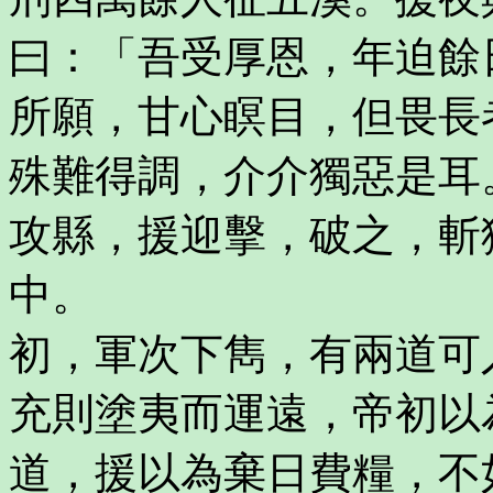
曰：「吾受厚恩，年迫餘
所願，甘心瞑目，但畏長
殊難得調，介介獨惡是耳
攻縣，援迎擊，破之，斬
中。
初，軍次下雋，有兩道可
充則塗夷而運遠，帝初以
道，援以為棄日費糧，不