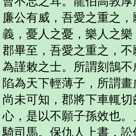
曹不忘之耳。龍伯高敦厚
廉公有威，吾愛之重之，
義，憂人之憂，樂人之樂
郡畢至，吾愛之重之，不
為謹敕之士。所謂刻鵠不
陷為天下輕薄子，所謂畫
尚未可知，郡將下車輒切
心，是以不願子孫效也。
騎司馬。保仇人上書，訟