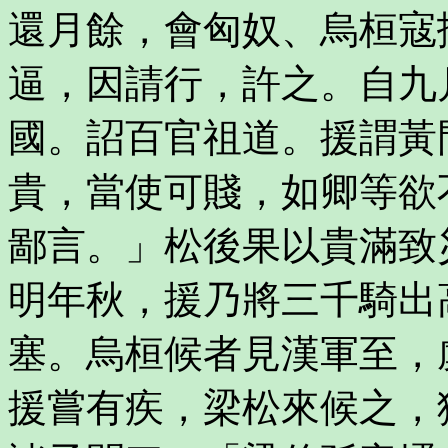
還月餘，會匈奴、烏桓寇
逼，因請行，許之。自九
國。詔百官祖道。援謂黃
貴，當使可賤，如卿等欲
鄙言。」松後果以貴滿致
明年秋，援乃將三千騎出
塞。烏桓候者見漢軍至，
援嘗有疾，梁松來候之，