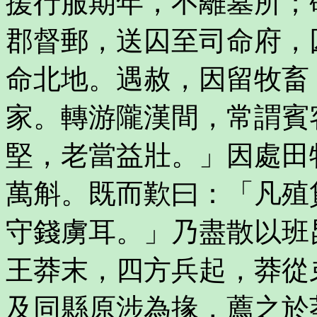
援行服期年，不離墓所；
郡督郵，送囚至司命府，
命北地。遇赦，因留牧畜
家。轉游隴漢間，常謂賓
堅，老當益壯。」因處田
萬斛。既而歎曰：「凡殖
守錢虜耳。」乃盡散以班
王莽末，四方兵起，莽從
及同縣原涉為掾，薦之於