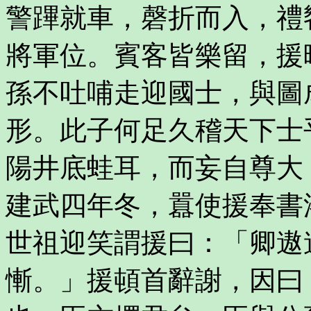
警蹕就車，磬折而入，禮
將軍位。賓客皆樂留，援
孫不吐哺走迎國士，與圖
形。此子何足久稽天下士
陽井底蛙耳，而妄自尊大
建武四年冬，囂使援奉書
世祖迎笑謂援曰：「卿遨
慚。」援頓首辭謝，因曰