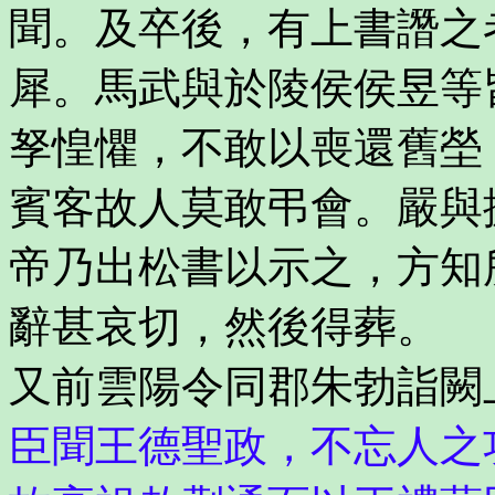
聞。及卒後，有上書譖之
犀。馬武與於陵侯侯昱等
孥惶懼，不敢以喪還舊塋
賓客故人莫敢弔會。嚴與
帝乃出松書以示之，方知
辭甚哀切，然後得葬。
又前雲陽令同郡朱勃詣闕
臣聞王德聖政，不忘人之