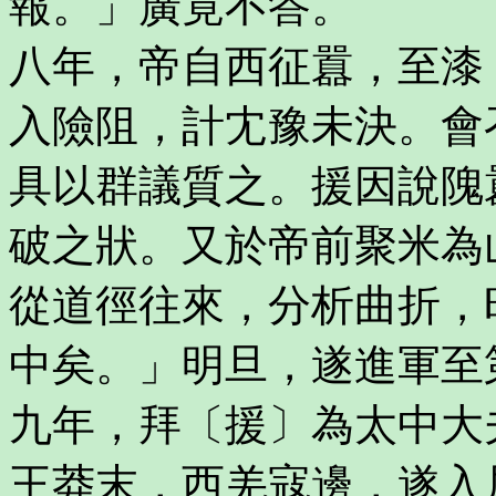
報。」廣竟不答。
八年，帝自西征囂，至漆
入險阻，計冘豫未決。會
具以群議質之。援因說隗
破之狀。又於帝前聚米為
從道徑往來，分析曲折，
中矣。」明旦，遂進軍至
九年，拜〔援〕為太中大
王莽末，西羌寇邊，遂入