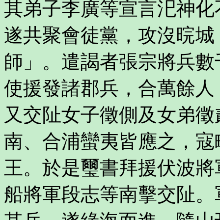
其弟子李廣等宣言汜神化
遂共聚會徒黨，攻沒晥城
師」。遣謁者張宗將兵數
使援發諸郡兵，合萬餘人
又交阯女子徵側及女弟徵
南、合浦蠻夷皆應之，寇
王。於是璽書拜援伏波將
船將軍段志等南擊交阯。