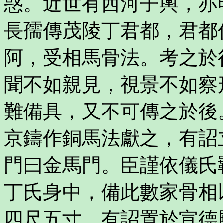
惑。近世有西河子輿，亦
長孺傳茂陵丁君都，君都
阿，受相馬骨法。考之於
聞不如親見，視景不如察
難備具，又不可傳之於後
京鑄作銅馬法獻之，有詔
門曰金馬門。臣謹依儀氏
丁氏身中，備此數家骨相
四尺五寸。有詔置於宣德