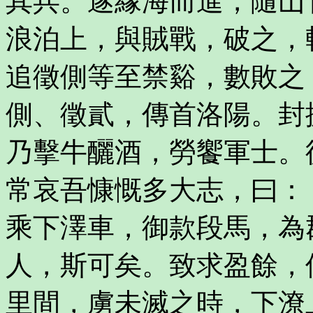
其兵。遂緣海而進，隨山
浪泊上，與賊戰，破之，
追徵側等至禁谿，數敗之
側、徵貳，傳首洛陽。封
乃擊牛釃酒，勞饗軍士。
常哀吾慷慨多大志，曰：
乘下澤車，御款段馬，為
人，斯可矣。致求盈餘，
里間，虜未滅之時，下潦