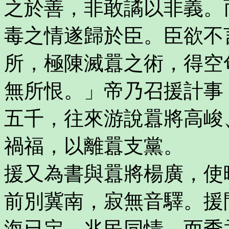
之於善，非敢譎以非義。
毒之情遂歸於臣。臣欲不
所，極陳滅囂之術，得空
無所恨。」帝乃召援計事
五千，往來游說囂將高峻
禍福，以離囂支黨。
援又為書與囂將楊廣，使
前別冀南，寂無音驛。援
海已定，兆民同情，而季