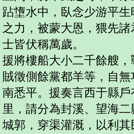
跕墯水中，臥念少游平生
之力，被蒙大恩，猥先諸
士皆伏稱萬歲。
援將樓船大小二千餘艘，
賊徵側餘黨都羊等，自無
南悉平。援奏言西于縣戶
里，請分為封溪、望海二
城郭，穿渠灌溉，以利其