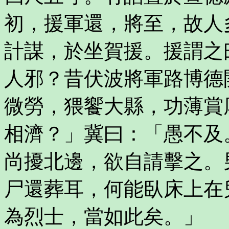
初，援軍還，將至，故人
計謀，於坐賀援。援謂之
人邪？昔伏波將軍路博德
微勞，猥饗大縣，功薄賞
相濟？」冀曰：「愚不及
尚擾北邊，欲自請擊之。
尸還葬耳，何能臥床上在
為烈士，當如此矣。」