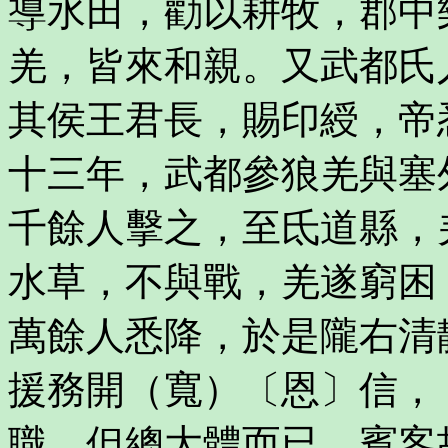
導水田，勸以耕牧，郡中
羌，皆來和親。又武都氏
其侯王君長，賜印綬，帝
十三年，武都參狼羌與塞
千餘人擊之，至氐道縣，
水草，不與戰，羌遂窮困
萬餘人悉降，於是隴右清
援務開（寬）〔恩〕信，
職，但總大體而已。賓客