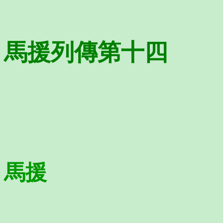
馬援列傳第十四
馬援