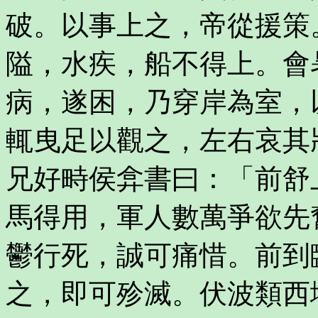
破。以事上之，帝從援策
隘，水疾，船不得上。會
病，遂困，乃穿岸為室，
輒曳足以觀之，左右哀其
兄好畤侯弇書曰：「前舒
馬得用，軍人數萬爭欲先
鬱行死，誠可痛惜。前到
之，即可殄滅。伏波類西