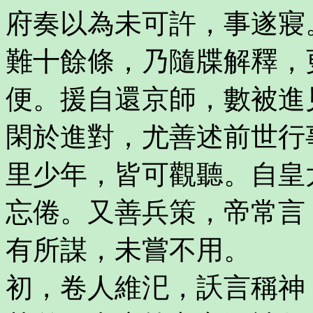
府奏以為未可許，事遂寢
難十餘條，乃隨牒解釋，
便。援自還京師，數被進
閑於進對，尤善述前世行
里少年，皆可觀聽。自皇
忘倦。又善兵策，帝常言
有所謀，未嘗不用。
初，卷人維汜，訞言稱神