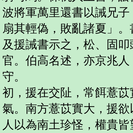
波將軍萬里還書以誡兄子
扇其輕偽，敗亂諸夏」。
及援誡書示之，松、固叩
官。伯高名述，亦京兆人
守。
初，援在交阯，常餌薏苡
氣。南方薏苡實大，援欲
人以為南土珍怪，權貴皆