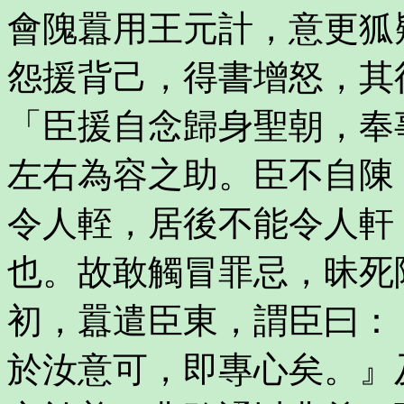
會隗囂用王元計，意更狐
怨援背己，得書增怒，其
「臣援自念歸身聖朝，奉
左右為容之助。臣不自陳
令人輊，居後不能令人軒
也。故敢觸冒罪忌，昧死
初，囂遣臣東，謂臣曰：
於汝意可，即專心矣。』