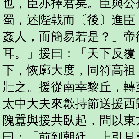
也，臣亦擇君矣。臣與公
蜀，述陛戟而〔後〕進臣
姦人，而簡易若是？」帝
耳。」援曰：「天下反覆
下，恢廓大度，同符高祖
壯之。援從南幸黎丘，轉
太中大夫來歙持節送援西
隗囂與援共臥起，問以東
曰：「前到朝廷，上引見