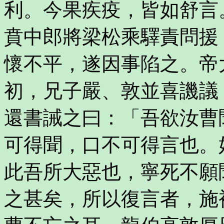
利。今果疾疫，皆如舒言
賁中郎將梁松乘驛責問援
懷不平，遂因事陷之。帝
初，兄子嚴、敦並喜譏議
還書誡之曰：「吾欲汝曹
可得聞，口不可得言也。
此吾所大惡也，寧死不願
之甚矣，所以復言者，施