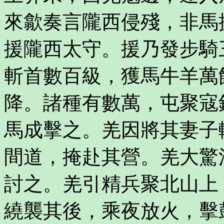
來歙奏言隴西侵殘，非馬
援隴西太守。援乃發步騎
斬首數百級，獲馬牛羊萬
降。諸種有數萬，屯聚寇
馬成擊之。羌因將其妻子
間道，掩赴其營。羌大驚
討之。羌引精兵聚北山上
繞襲其後，乘夜放火，擊