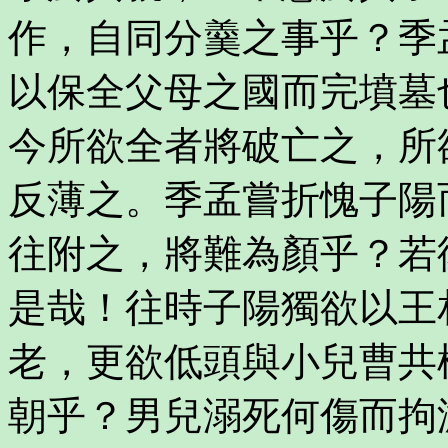
作，自同分羹之事乎？季
以保全父母之國而完墳墓
今所欲全者將破亡之，所
反薄之。季孟嘗折愧子陽
往附之，將難為顏乎？若
是哉！往時子陽獨欲以王
老，更欲低頭與小兒曹共
朝乎？男兒溺死何傷而拘