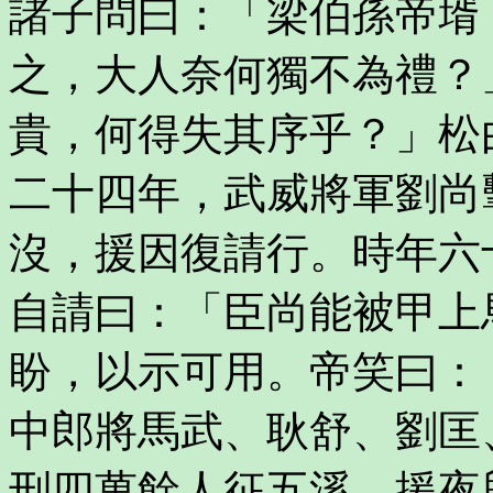
諸子問曰：「梁伯孫帝壻
之，大人奈何獨不為禮？
貴，何得失其序乎？」松
二十四年，武威將軍劉尚
沒，援因復請行。時年六
自請曰：「臣尚能被甲上
盼，以示可用。帝笑曰：
中郎將馬武、耿舒、劉匡
刑四萬餘人征五溪。援夜