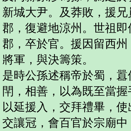
新城大尹。及莽敗，援兄
郡，復避地涼州。世祖即
郡，卒於官。援因留西州
將軍，與決籌策。
是時公孫述稱帝於蜀，囂
閈，相善，以為既至當握
以延援入，交拜禮畢，使
交讓冠，會百官於宗廟中