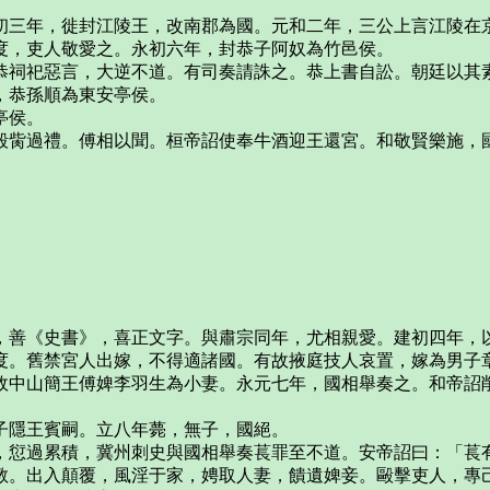
初三年，徙封江陵王，改南郡為國。元和二年，三公上言江陵在
度，吏人敬愛之。永初六年，封恭子阿奴為竹邑侯。
恭祠祀惡言，大逆不道。有司奏請誅之。恭上書自訟。朝廷以其
，恭孫順為東安亭侯。
亭侯。
毀胔過禮。傅相以聞。桓帝詔使奉牛酒迎王還宮。和敬賢樂施，
，善《史書》，喜正文字。與肅宗同年，尤相親愛。建初四年，
度。舊禁宮人出嫁，不得適諸國。有故掖庭技人哀置，嫁為男子
故中山簡王傅婢李羽生為小妻。永元七年，國相舉奏之。和帝詔
子隱王賓嗣。立八年薨，無子，國絕。
，愆過累積，冀州刺史與國相舉奏萇罪至不道。安帝詔曰：「萇
教。出入顛覆，風淫于家，娉取人妻，饋遺婢妾。毆擊吏人，專