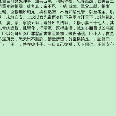
此自言能見鬼神事，遂共占氣，祠祭求福。忌等諂媚，云神言王
司重奏除暢國，徙九真，帝不忍，但削成武、單父二縣。暢慚
臣暢。臣暢無所昭見，與相然諾，不自知陷死罪，以至考案。肌
月，未敢自安。上念以負先帝而令陛下為臣收汙天下，誠無氣以
孰、虞、蒙、寧陵五縣，還餘所食四縣。臣暢小妻三十七人，其
以骨肉近親，亂聖化，汙清流，既得生活，誠無心面目以凶惡復
。臣以公卿所奏臣罪惡詔書常置於前，晝夜誦讀。臣小人，貪見
多還所受，恐天恩不聽許，節量所留，於臣暢饒足。」詔報曰：
于）〔王〕，咎在彼小子。一日克己復禮，天下歸仁。王其安心