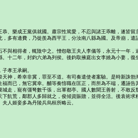
王恭、樂成王黨俱就國。肅宗性篤愛，不忍與諸王乖離，遂皆留
北，多有邊費，乃徙羨為西平王，分汝南八縣為國。及帝崩，遣
石不與相得者，輒陰中之。憎怨敬王夫人李儀等，永元十一年，
縣。十二年，封鈞六弟為列侯。後鈞取掖庭出女李嬈為小妻，復
，子孝王承嗣。
祭天神，希幸非冀，罪至不道。有司奏遣使者案驗。是時新誅勃
生福而已，無它冀幸。酺等奏愔職在匡正，而所為不端，遷誣告
棄城走，寵有彊弩數千張，出軍都亭。國人數聞王善射，不敢反
天下飢荒，鄰郡人多歸就之，俊傾資賑贍，並得全活。後袁術求
。夫人姬妾多為丹陵兵烏桓所略云。