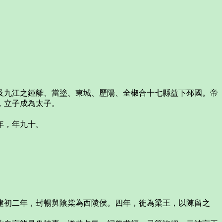
及九江之鍾離、當塗、東城、歷陽、全椒合十七縣益下邳國。帝
，立子成為太子。
年，年九十。
建初二年，封暢舅陰棠為西陵侯。四年，徙為梁王，以陳留之