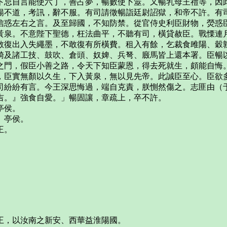
卞忌自言能使六丁，善占夢，暢數使卜筮。又暢乳母王禮等，因
暢不道，考訊，辭不服。有司請徵暢詣廷尉詔獄，和帝不許。有
信惑左右之言。及至歸國，不知防禁。從官侍史利臣財物，熒惑
黃泉。不意陛下聖德，枉法曲平，不聽有司，橫貸赦臣。戰慄連
敢復出入失繩墨，不敢復有所橫費。租入有餘，乞裁食雎陽、穀
騎及諸工技、鼓吹、倉頭、奴婢、兵弩、廄馬皆上還本署。臣暢
之門，假臣小善之路，令天下知臣蒙恩，得去死就生，頗能自悔
，臣實無顏以久生，下入黃泉，無以見先帝。此誠臣至心。臣欲
司紛紛有言。今王深思悔過，端自克責，朕惻然傷之。志匪由（
吉。』強食自愛。」暢固讓，章疏上，卒不許。
亭侯。
、亭侯。
王。
王，以汝南之新安、西華益淮陽國。