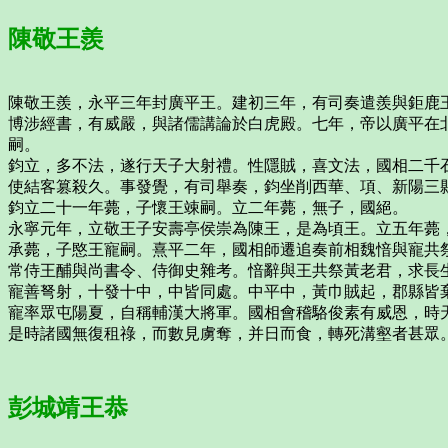
陳敬王羨
陳敬王羨，永平三年封廣平王。建初三年，有司奏遣羨與鉅鹿
博涉經書，有威嚴，與諸儒講論於白虎殿。七年，帝以廣平在
嗣。
鈞立，多不法，遂行天子大射禮。性隱賊，喜文法，國相二千
使結客篡殺久。事發覺，有司舉奏，鈞坐削西華、項、新陽三
鈞立二十一年薨，子懷王竦嗣。立二年薨，無子，國絕。
永寧元年，立敬王子安壽亭侯崇為陳王，是為頃王。立五年薨
承薨，子愍王寵嗣。熹平二年，國相師遷追奏前相魏愔與寵共
常侍王酺與尚書令、侍御史雜考。愔辭與王共祭黃老君，求長
寵善弩射，十發十中，中皆同處。中平中，黃巾賊起，郡縣皆
寵率眾屯陽夏，自稱輔漢大將軍。國相會稽駱俊素有威恩，時
是時諸國無復租祿，而數見虜奪，并日而食，轉死溝壑者甚眾
彭城靖王恭