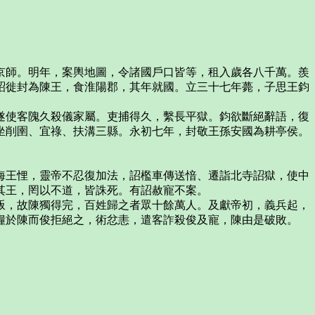
京師。明年，案輿地圖，令諸國戶口皆等，租入歲各八千萬。羨
詔徙封為陳王，食淮陽郡，其年就國。立三十七年薨，子思王鈞
遂使客隗久殺儀家屬。吏捕得久，繫長平獄。鈞欲斷絕辭語，復
坐削圉、宜祿、扶溝三縣。永初七年，封敬王孫安國為耕亭侯。
海王悝，靈帝不忍復加法，詔檻車傳送愔、遷詣北寺詔獄，使中
其王，罔以不道，皆誅死。有詔赦寵不案。
叛，故陳獨得完，百姓歸之者眾十餘萬人。及獻帝初，義兵起，
糧於陳而俊拒絕之，術忿恚，遣客詐殺俊及寵，陳由是破敗。