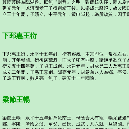
其貶萇爵為臨湖侯。朕無『則哲』之明，致簡統失序，罔以尉
延光元年，以河間孝王子得嗣靖王後。以樂成比廢絕，故改國
立三十年薨，子績立。中平元年，黃巾賊起，為所劫質，囚于
下邳惠王衍
下邳惠王衍，永平十五年封。衍有容貌，肅宗即位，常在左右
崩，其年就國。衍後病荒忽，而太子卬有罪廢，諸姬爭欲立子
衍立五十四年薨，子貞王成嗣。永建元年，封成兄二人及惠王
成立二年薨，子愍王意嗣。陽嘉元年，封意弟八人為鄉、亭侯
子哀王宜嗣，數月薨，無子，建安十一年國除。
梁節王暢
梁節王暢，永平十五年封為汝南王。母陰貴人有寵，暢尤被愛
郾、寧陵，濟陰之薄、單父、己氏、成武，凡六縣，益梁國。