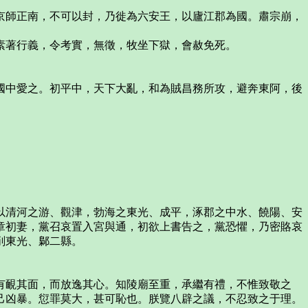
京師正南，不可以封，乃徙為六安王，以廬江郡為國。肅宗崩，
素著行義，令考實，無徵，牧坐下獄，會赦免死。
國中愛之。初平中，天下大亂，和為賊昌務所攻，避奔東阿，後
以清河之游、觀津，勃海之東光、成平，涿郡之中水、饒陽、安
章初妻，黨召哀置入宮與通，初欲上書告之，黨恐懼，乃密賂哀
削東光、鄡二縣。
有靦其面，而放逸其心。知陵廟至重，承繼有禮，不惟致敬之
己凶暴。愆罪莫大，甚可恥也。朕覽八辟之議，不忍致之于理。