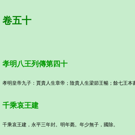
卷五十
孝明八王列傳第四十
孝明皇帝九子：賈貴人生章帝；陰貴人生梁節王暢；餘七王本
千乘哀王建
千乘哀王建，永平三年封。明年薨。年少無子，國除。