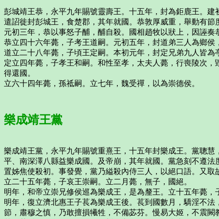
彭城靖王恭，永平九年賜號靈壽王。十五年，封為鉅鹿王。建
遣詔徙封彭城王，食楚郡，其年就國。恭敦厚威重，舉動有節
元初三年，恭以事怒子酺，酺自殺。國相趙牧以狀上，因誣奏
恭立四十六年薨，子考王道嗣。元初五年，封道弟三人為鄉侯
道立二十八年薨，子頃王定嗣。本初元年，封定兄弟九人皆為
定立四年薨，子孝王和嗣。和性至孝，太夫人薨，行喪陵次，
得還國。
立六十四年薨，孫祗嗣。立七年，魏受禪，以為崇德侯。
樂成靖王黨
樂成靖王黨，永平九年賜號重熹王，十五年封樂成王。黨聰慧
平、南深澤八縣益樂成國。及帝崩，其年就國。黨急刻不遵法
置姊焦使殺初。事發覺，黨乃縊殺內侍三人，以絕口語。又取
立二十五年薨，子哀王崇嗣。立二月薨，無子，國絕。
明年，和帝立崇兄修侯巡為樂成王，是為釐王。立十五年薨，
明年，復立濟北惠王子萇為樂成王後。萇到國數月，驕淫不法
節，肅穆之慎，乃敢擅損犧牲，不備苾芬。慢易大姬，不震闕