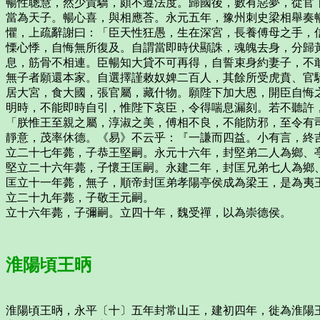
暢性聰慧，然少貴驕，頗不遵法度。歸國後，數有惡夢，從官
當為天子。暢心喜，與相應荅。永元五年，豫州刺史梁相舉奏
懼，上疏辭謝曰：「臣天性狂愚，生在深宮，長養傅母之手，
慄心悸，自悔無所復及。自謂當即時伏顯誅，魂魄去身，分歸
息，筋骨不相連。臣暢知大貸不可再得，自誓束身約妻子，不
無子者願還本家。自選擇謹敕奴婢二百人，其餘所受虎賁、官
居大宮，食大國，張官屬，藏什物。願陛下加大恩，開臣自悔
明時，不能即時自引，惟陛下哀臣，令得喘息漏刻。若不聽許
「朕惟王至親之屬，淳淑之美，傅相不良，不能防邪，至令有
靜意，茂率休德。《易》不云乎：『一謙而四益。小有言，終
立二十七年薨，子恭王堅嗣。永元十六年，封堅弟二人為鄉、
堅立二十六年薨，子懷王匡嗣。永建二年，封匡兄弟七人為鄉
匡立十一年薨，無子，順帝封匡弟孝陽亭侯成為梁王，是為夷
立二十九年薨，子敬王元嗣。
立十六年薨，子彌嗣。立四十年，魏受禪，以為崇德侯。
淮陽頃王昞
淮陽頃王昞，永平〔十〕五年封常山王，建初四年，徙為淮陽