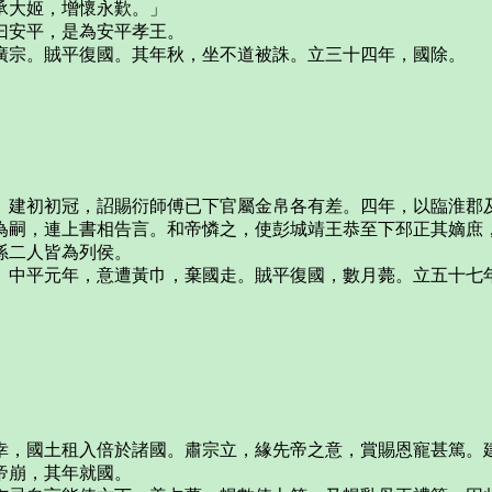
承大姬，增懷永歎。」
曰安平，是為安平孝王。
廣宗。賊平復國。其年秋，坐不道被誅。立三十四年，國除。
。建初初冠，詔賜衍師傅已下官屬金帛各有差。四年，以臨淮郡
為嗣，連上書相告言。和帝憐之，使彭城靖王恭至下邳正其嫡庶
孫二人皆為列侯。
。中平元年，意遭黃巾，棄國走。賊平復國，數月薨。立五十七
幸，國土租入倍於諸國。肅宗立，緣先帝之意，賞賜恩寵甚篤。
帝崩，其年就國。