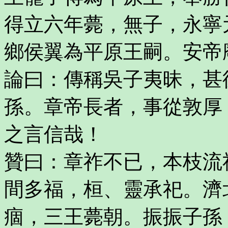
得立六年薨，無子，永寧
鄉侯翼為平原王嗣。安帝
論曰：傳稱吳子夷昧，甚
孫。章帝長者，事從敦厚
之言信哉！
贊曰：章祚不已，本枝流
間多福，桓、靈承祀。濟
痼，三王薨朝。振振子孫