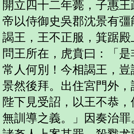
開立四十二年薨，子惠王
帝以侍御史吳郡沈景有彊
謁王，王不正服，箕踞殿
問王所在，虎賁曰：「是
常人何別！今相謁王，豈
景然後拜。出住宮門外，
陛下見受詔，以王不恭，
無訓導之義。」因奏治罪