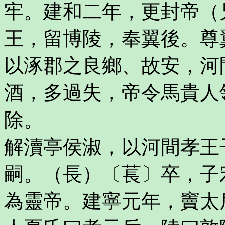
牢。建和二年，更封帝（
王，留博陵，奉翼後。尊
以涿郡之良鄉、故安，河
酒，多過失，帝令馬貴人
除。
解瀆亭侯淑，以河間孝王
嗣。（長）〔萇〕卒，子
為靈帝。建寧元年，竇太