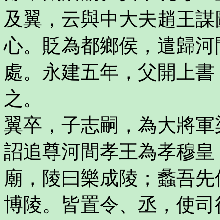
及翼，云與中大夫趙王謀
心。貶為都鄉侯，遣歸河
處。永建五年，父開上書
之。
翼卒，子志嗣，為大將軍
詔追尊河間孝王為孝穆皇
廟，陵曰樂成陵；蠡吾先
博陵。皆置令、丞，使司