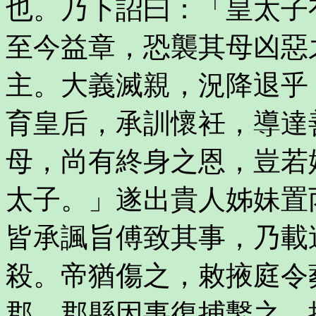
也。乃下詔曰：「皇太子
至今益章，恐襲其母凶惡
主。大義滅親，況降退乎
育皇后，承訓懷衽，導達
母，尚有終身之恩，豈若
太子。」遂出貴人姊妹置
皆承諷旨傅致其事，乃載
殺。帝猶傷之，敕掖庭令
郡。郡縣因事復捕繫之，