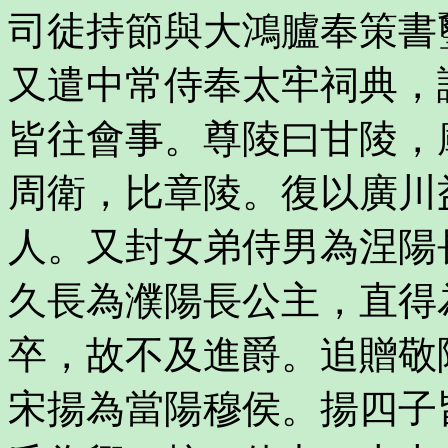
司徒持節與大鴻臚奉策書
又遣中常侍奉太牢祠典，
皆往會事。尊陵曰甘陵，
周衛，比章陵。復以廣川
人。又封女弟侍男為涅陽
久長為濮陽長公主，直得
卒，故不及進爵。追贈敬
宋揚為當陽穆侯。揚四子