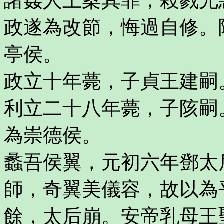
諸姦人上案其罪，殺戮尤
政遂為改節，悔過自修。
亭侯。
政立十年薨，子貞王建嗣
利立二十八年薨，子陔嗣
為崇德侯。
蠡吾侯翼，元初六年鄧太
師，奇翼美儀容，故以為
餘，太后崩。安帝乳母王