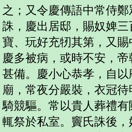
之；又令慶傳語中常侍鄭
誅，慶出居邸，賜奴婢三
寶、玩好充牣其第，又賜
慶多被病，或時不安，帝
甚備。慶小心恭孝，自以
廟，常夜分嚴裝，衣冠待
騎競驅。常以貴人葬禮有
輒祭於私室。竇氏誅後，