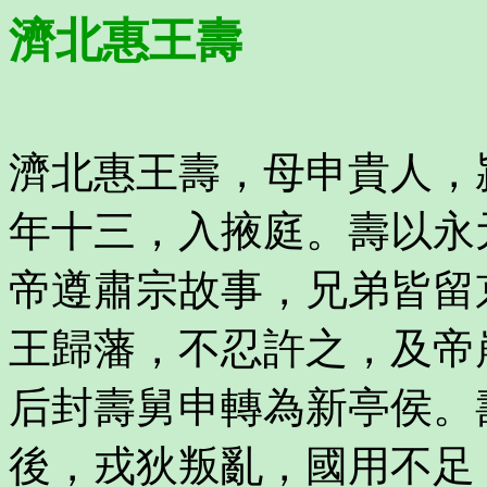
濟北惠王壽
濟北惠王壽，母申貴人，
年十三，入掖庭。壽以永
帝遵肅宗故事，兄弟皆留
王歸藩，不忍許之，及帝
后封壽舅申轉為新亭侯。
後，戎狄叛亂，國用不足