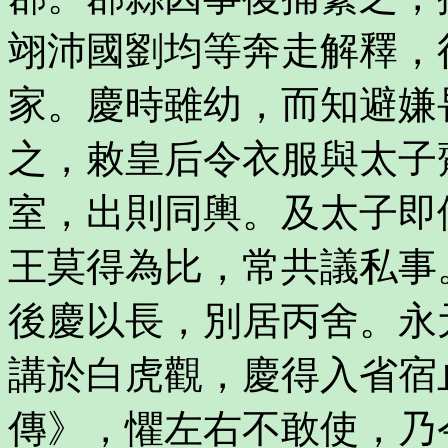
翊沛國劉均等奔走解釋，
家。慶時雖幼，而知避嫌
之，敕皇后令衣服與太子
室，出則同輿。及太子即
王莫得為比，常共議私事
後慶以長，別居丙舍。永
講於白虎觀，慶得入省宿
傳》，懼左右不敢使，乃