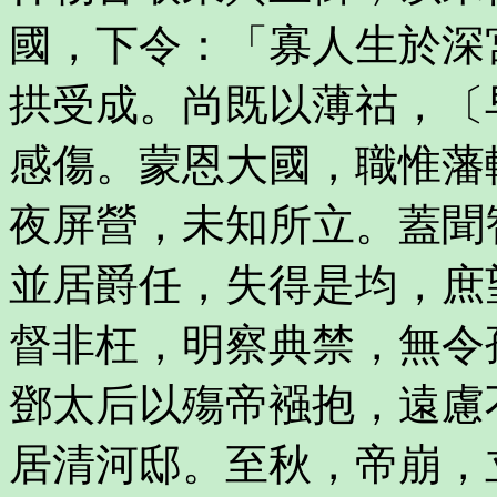
國，下令：「寡人生於深
拱受成。尚既以薄祜，〔
感傷。蒙恩大國，職惟藩
夜屏營，未知所立。蓋聞
並居爵任，失得是均，庶
督非枉，明察典禁，無令
鄧太后以殤帝襁抱，遠慮
居清河邸。至秋，帝崩，