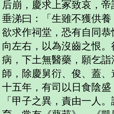
后崩，慶求上冢致哀，帝
垂涕曰：「生雖不獲供養
欲求作祠堂，恐有自同恭
向左右，以為沒齒之恨。
病，下土無醫藥，願乞詣
師，除慶舅衍、俊、蓋、
十五年，有司以日食陰盛
「甲子之異，責由一人。