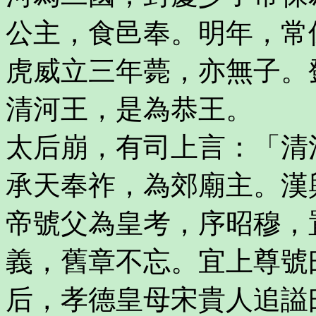
公主，食邑奉。明年，常
虎威立三年薨，亦無子。
清河王，是為恭王。
太后崩，有司上言：「清
承天奉祚，為郊廟主。漢
帝號父為皇考，序昭穆，
義，舊章不忘。宜上尊號
后，孝德皇母宋貴人追謚