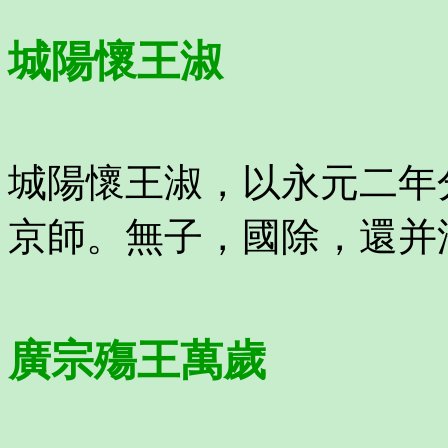
城陽懷王淑
城陽懷王淑，以永元二年
京師。無子，國除，還并
廣宗殤王萬歲