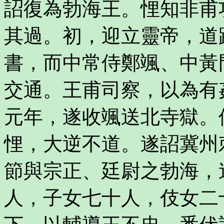
詔復為勃海王。悝知非甫
其過。初，迎立靈帝，道
書，而中常侍鄭颯、中黃
交通。王甫司察，以為有
元年，遂收颯送北寺獄。
悝，大逆不道。遂詔冀州
節與宗正、廷尉之勃海，
人，子女七十人，伎女二