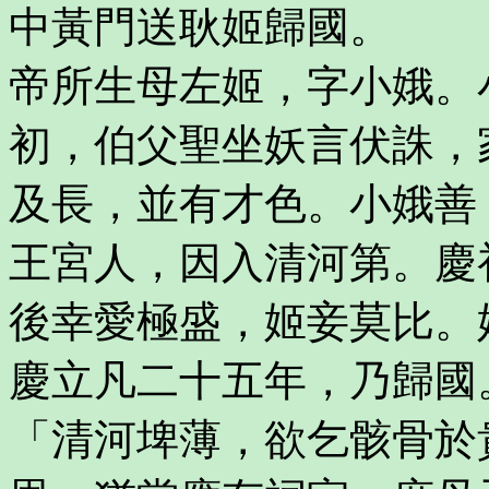
中黃門送耿姬歸國。
帝所生母左姬，字小娥。
初，伯父聖坐妖言伏誅，
及長，並有才色。小娥善
王宮人，因入清河第。慶
後幸愛極盛，姬妾莫比。
慶立凡二十五年，乃歸國
「清河埤薄，欲乞骸骨於