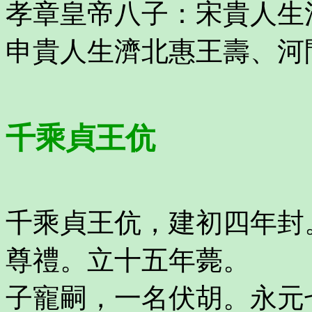
孝章皇帝八子：宋貴人生
申貴人生濟北惠王壽、河
千乘貞王伉
千乘貞王伉，建初四年封
尊禮。立十五年薨。
子寵嗣，一名伏胡。永元