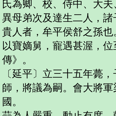
氏為卿、校、侍中、大夫
異母弟次及達生二人，諸
貴人者，牟平侯舒之孫也
以寶嫡舅，寵遇甚渥，位
傳》。
〔延平〕立三十五年薨，
師，將議為嗣。會大將軍
國。
蒜為人嚴重，動止有度，