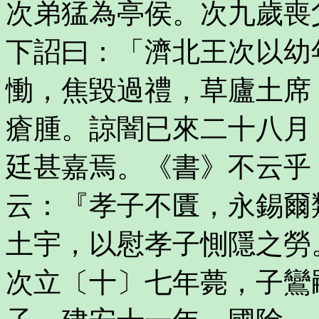
次弟猛為亭侯。次九歲喪
下詔曰：「濟北王次以幼
慟，焦毀過禮，草廬土席
瘡腫。諒闇已來二十八月
廷甚嘉焉。《書》不云乎
云：『孝子不匱，永錫爾
土宇，以慰孝子惻隱之勞
次立〔十〕七年薨，子鸞