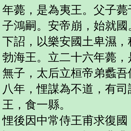
年薨，是為夷王。父子薨
子鴻嗣。安帝崩，始就國
下詔，以樂安國土卑濕，
勃海王。立二十六年薨，
無子，太后立桓帝弟蠡吾
八年，悝謀為不道，有司
王，食一縣。
悝後因中常侍王甫求復國