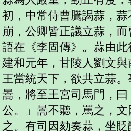
初，中常侍曹騰謁蒜，蒜
崩，公卿皆正議立蒜，而
語在《李固傳》。蒜由此
建和元年，甘陵人劉文與
王當統天下，欲共立蒜。
暠，將至王宮司馬門，曰
公。」暠不聽，罵之，文
之。有司因劾奏蒜，坐貶