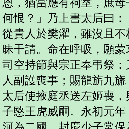
恩，猶當應有祠室，庶母
何恨？」乃上書太后曰：
從貴人於樊濯，雖沒且不
昧干請。命在呼吸，願蒙
司空持節與宗正奉弔祭；
人副護喪事；賜龍旂九旒
太后使掖庭丞送左姬喪，
子愍王虎威嗣。永初元年
河為二國，封慶少子常保