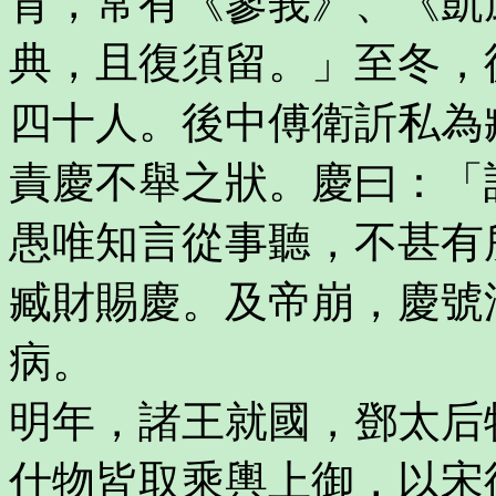
育，常有《蓼莪》、《凱
典，且復須留。」至冬，
四十人。後中傅衛訢私為
責慶不舉之狀。慶曰：「
愚唯知言從事聽，不甚有
臧財賜慶。及帝崩，慶號
病。
明年，諸王就國，鄧太后
什物皆取乘輿上御，以宋