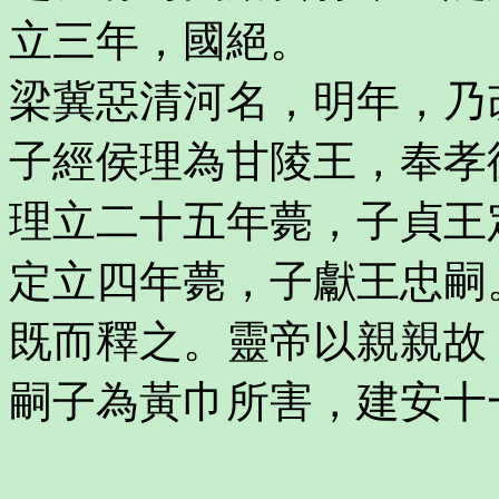
立三年，國絕。
梁冀惡清河名，明年，乃
子經侯理為甘陵王，奉孝
理立二十五年薨，子貞王
定立四年薨，子獻王忠嗣
既而釋之。靈帝以親親故
嗣子為黃巾所害，建安十