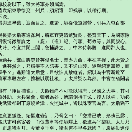
隸校尉以下，雖大將軍亦領屬焉。
遣袁紹東擊徐兗二州兵，須紹還，即戎事，以稽行期。
不決。
隱與進早舊，迎而目之。進驚，馳從儳道歸營，引兵入屯百郡
與長樂太后專通姦利，將軍宜更清選賢良，整齊天下，為國家除
因復博徵智謀之士（龐）〔逄〕紀、何顒、荀攸等，與同腹心。
沈吟。今宜共閉上閤，急捕誅之。」中常侍郭勝，進同郡人也。
兵。
領勁兵，部曲將吏皆英俊名士，樂盡力命，事在掌握，此天贊之
」進甚然之，乃稱疾不入陪喪，又不送山陵。遂與紹定籌策，而
事乎？」進難違太后意，且欲誅其放縱者。紹以為中官新近至
將軍專殺左右，擅權以弱社稷。」太后疑以為然。中官在省闥者
諺有『掩目捕雀』。夫微物尚不可欺以得志，況國之大事，其可
徵外助。大兵聚會，彊者為雄，所謂倒持干戈，授人以柄，功必
使武猛都尉丁原燒孟津，火照城中，皆以誅宦官為言。太后猶不
進意更狐疑。紹懼進變計，乃脅之曰：「交搆已成，形埶已露，
略武吏司察宦者，而促董卓等使馳驛上，欲進兵平樂觀。太后乃
，正患諸君耳。今董卓垂至，諸君何不早各就國？」袁紹勸進便