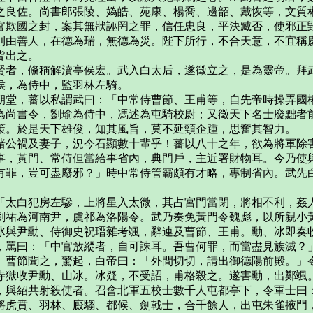
之良佐。尚書郎張陵、媯皓、苑康、楊喬、邊韶、戴恢等，文質
官欺國之封，案其無狀誣罔之罪，信任忠良，平決臧否，使邪正
則由善人，在德為瑞，無德為災。陛下所行，不合天意，不宜稱
皆出之。
賢者，儵稱解瀆亭侯宏。武入白太后，遂徵立之，是為靈帝。拜
侯，為侍中，監羽林左騎。
朝堂，蕃以私謂武曰：「中常侍曹節、王甫等，自先帝時操弄國
為尚書令，劉瑜為侍中，馮述為屯騎校尉；又徵天下名士廢黜者
策。於是天下雄俊，知其風旨，莫不延頸企踵，思奮其智力。
諸公禍及妻子，況今石顯數十輩乎！蕃以八十之年，欲為將軍除
事，黃門、常侍但當給事省內，典門戶，主近署財物耳。今乃使
有罪，豈可盡廢邪？」時中常侍管霸頗有才略，專制省內。武先
「太白犯房左驂，上將星入太微，其占宮門當閉，將相不利，姦
劉祐為河南尹，虞祁為洛陽令。武乃奏免黃門令魏彪，以所親小
冰與尹勳、侍御史祝瑨雜考颯，辭連及曹節、王甫。勳、冰即奏
，罵曰：「中官放縱者，自可誅耳。吾曹何罪，而當盡見族滅？
。曹節聞之，驚起，白帝曰：「外間切切，請出御德陽前殿。」
寺獄收尹勳、山冰。冰疑，不受詔，甫格殺之。遂害勳，出鄭颯
，與紹共射殺使者。召會北軍五校士數千人屯都亭下，令軍士曰
將虎賁、羽林、廄騶、都候、劍戟士，合千餘人，出屯朱雀掖門