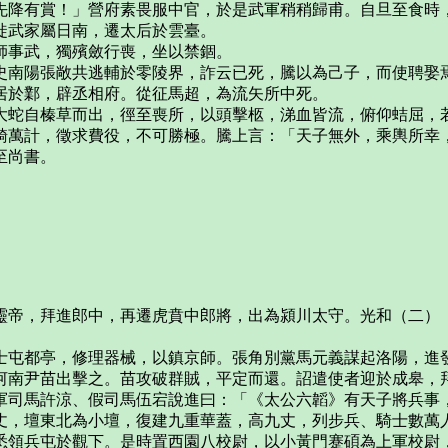
先降有賞！」營府素畏服中官，於是武軍稍稍歸甫。自旦至食時
徙武家屬日南，遷太后於雲臺。
師事武，獨殯斂行喪，坐以禁錮。
史南陽張敞共逃輔於零陵界，詐云已死，騰以為己子，而使聘娶
居於鄴，辟丞相府。從征馬超，為流矢所中死。
大蛇自榛草而出，徑至喪所，以頭擊柩，涕血皆流，俯仰蛣屈，
騎萬計，徵求費役，不可勝極。騰上言：「天子無外，乘輿所幸
至尚書。
靈帝，拜進郎中，再遷虎賁中郎將，出為潁川太守。光和（二）
士屯都亭，修理器械，以鎮京師。張角別黨馬元義謀起洛陽，進
河南尹苗出擊之。苗攻破群賊，平定而還。詔遣使者迎於成皋，
軍司馬許涼、假司馬伍宕說進曰：「《太公六韜》有天子將兵事
丈，壇東北為小壇，復建九重華蓋，高九丈，列步兵、騎士數萬
悉領兵屯於觀下。是時置西園八校尉，以小黃門蹇碩為上軍校尉