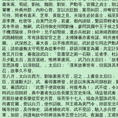
書朱㝢、荀緄、劉祐、魏朗、劉矩、尹勳等，皆國之貞士，朝
饕餮，外典州郡，內幹心膂。宜以次貶黜，案罪糾罰，抑奪宦
可待。間者有嘉禾、芝草、黃龍之見。夫瑞生必於嘉士，福至
原李膺、杜密等，自黃門北寺，若盧、都內諸獄，繫囚罪輕者
其冬帝崩，無嗣。武召侍御史河間劉儵，參問其國中王子侯之
子機渭陽侯，拜侍中；兄子紹鄠侯，遷步兵校尉；紹弟靖西鄉
武既輔朝政，常有誅翦宦官之意，太傅陳蕃亦素有謀。時共會
圖。」武深然之。蕃大喜，以手推席而起。武於是引同志尹勳
廷；請前越雟太守荀昱為從事中郎，辟潁川陳寔為屬：共定計
會五月日食，蕃復說武曰：「昔蕭望之困一石顯，近者李、杜
旦夕亂太后，急宜退絕。惟將軍慮焉。」武乃白太后曰：「故
宜悉誅廢，以清朝廷。」太后曰：「漢來故事世有，但當誅其
忍，故事久不發。
至八月，太白出西方。劉瑜素善天官，惡之，上書皇太后曰：
臣，宜速斷大計。武、蕃得書將發，於是以朱㝢為司隸校尉，
獄。蕃謂武曰：「此曹子便當收殺，何復考為！」武不從，令
時武出宿歸府，典中書者先以告長樂五官史朱瑀。瑀盜發武奏
所親壯健者長樂從官史共普、張亮等十七人，喢血共盟誅武等
尚書官屬，脅以白刃，使作詔板。拜王甫為黃門令，持節至北
颯等持節，及侍御史、謁者捕收武等。武不受詔，馳入步兵營
軍，加節，與護匈奴中郎將張奐率五營士討武。夜漏盡，王甫