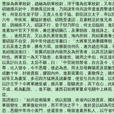
曹操為典軍校尉，趙融為助軍校尉，淳于瓊為佐軍校尉，又有
碩雖擅兵於中，而猶畏忌於進，乃與諸常侍共說帝遣進西擊邊
初，何皇后生皇子辯，王貴人生皇子協。群臣請立太子，帝以
六年，帝疾篤，屬協於蹇碩。碩既受遣詔，且素輕忌於進兄弟
邸，因稱疾不入。碩謀不行，皇子辯乃即位，何太后臨朝，進
進素知中官天下所疾，兼忿蹇碩圖己，及秉朝政，陰規誅之。
患。」進然其言。又以袁氏累世寵貴，海內所歸，而紹素善養
蹇碩疑不自安，與中常侍趙忠等書曰：「大將軍兄弟秉國專朝
太后及進之貴幸，勝有力焉。故勝親信何氏，遂共趙忠等議，
袁紹復說進曰：「前竇武欲誅內寵而反為所害者，以其言語漏
時也。將軍宜一為天下除患，名垂後世。雖周之申伯，何足道
以其計白太后。太后不聽，曰：「中官統領禁省，自古及今，
尊，出入號令，今不悉廢，後必為患。而太后母舞陽君及苗數
或數十年，封侯貴寵，膠固內外。進新當重任，素敬憚之，雖
紹等又為畫策，多召四方猛將及諸豪傑，使並引兵向京城，以
以詐立乎？今將軍總皇威，握兵要，龍驤虎步，高下在心，此
不成，秖為亂階。」進不聽。遂西召前將軍董卓屯關中上林苑
從。
苗謂進曰：「始共從南陽來，俱以貧賤，依省內以致貴富。國
事留變生，將軍復欲何待，而不早決之乎？」進於是以紹為司
恐，悉罷中常侍小黃門，使還里舍，唯留進素所私人，以守省