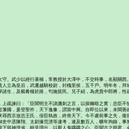
太守。武少以經行著稱，常教授於大澤中，不交時事，名顯關西
貴人立為皇后，武遷越騎校尉，封槐里侯，五千戶。明年冬，拜
學諸生，及載肴糧於路，匄施貧民。兄子紹，為虎賁中郎將，性
，上疏諫曰：「臣聞明主不諱譏刺之言，以探幽暗之實；忠臣不
從藩國，爰登聖祚，天下逸豫，謂當中興。自即位以來，未聞善
伏尋西京放恣王氏，佞臣執政，終喪天下。今不慮前事之失，復
御史中丞陳翔、太尉掾范滂等逮考，連及數百人，曠年拘錄，事
陛下留神澄省，時見理出，以厭人鬼喁喁之心。臣聞古之明君，