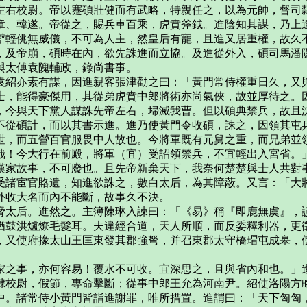
左右校尉。帝以蹇碩壯健而有武略，特親任之，以為元帥，督司
章、韓遂。帝從之，賜兵車百乘，虎賁斧鉞。進陰知其謀，乃上
辯輕佻無威儀，不可為人主，然皇后有寵，且進又居重權，故久
，及帝崩，碩時在內，欲先誅進而立協。及進從外入，碩司馬潘
與太傅袁隗輔政，錄尚書事。
袁紹亦素有謀，因進親客張津勸之曰：「黃門常侍權重日久，又
士，能得豪傑用，其從弟虎賁中郎將術亦尚氣俠，故並厚待之。
，今與天下黨人謀誅先帝左右，埽滅我曹。但以碩典禁兵，故且
不從碩計，而以其書示進。進乃使黃門令收碩，誅之，因領其屯
泄，而五營百官服畏中人故也。今將軍既有元舅之重，而兄弟並
哉！今大行在前殿，將軍（宜）受詔領禁兵，不宜輕出入宮省。
漢家故事，不可廢也。且先帝新棄天下，我奈何楚楚與士人共對
受諸宦官賂遺，知進欲誅之，數白太后，為其障蔽。又言：「大
外收大名而內不能斷，故事久不決。
脅太后。進然之。主簿陳琳入諫曰：「《易》稱『即鹿無虞』，
猶鼓洪爐燎毛髮耳。夫違經合道，天人所順，而反委釋利器，更
，又使府掾太山王匡東發其郡強弩，并召東郡太守橋瑁屯成皋，
家之事，亦何容易！覆水不可收。宜深思之，且與省內和也。」
隸校尉，假節，專命擊斷；從事中郎王允為河南尹。紹使洛陽方
中。諸常侍小黃門皆詣進謝罪，唯所措置。進謂曰：「天下匈匈