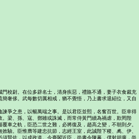
。
城門校尉。在位多辟名士，清身疾惡，禮賂不通，妻子衣食裁充
疏簡奢侈。武每數切厲相戒，猶不覺悟，乃上書求退紹位，又自
恤諫爭之患，以暢萬端之事。是以君臣並熙，名奮百世。臣幸得
政。梁、孫、寇、鄧雖或誅滅，而常侍黃門續為禍虐，欺罔陛
循覆車之軌，臣恐二世之難，必將復及，趙高之變，不朝則夕。
無效驗。臣惟膺等建忠抗節，志經王室，此誠陛下稷、禼、伊、
必須賢佐，以成政道。今臺閣近臣，尚書令陳蕃，僕射胡廣，尚