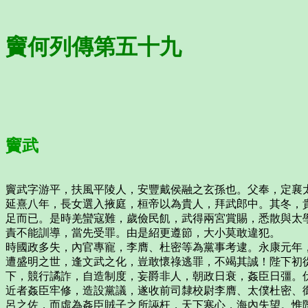
竇何列傳第五十九
竇武
竇武字游平，扶風平陵人，安豐戴侯融之玄孫也。父奉，定襄
延熹八年，長女選入掖庭，桓帝以為貴人，拜武郎中。其冬，
足而已。是時羌蠻寇難，歲儉民飢，武得兩宮賞賜，悉散與太
責不能訓導，當先受罪。由是紹更遵節，大小莫敢違犯。
時國政多失，內官專寵，李膺、杜密等為黨事考逮。永康元年
遭盛明之世，逢文武之化，豈敢懷祿逃罪，不竭其誠！陛下初
下，競行譎詐，自造制度，妄爵非人，朝政日衰，姦臣日彊。
近者姦臣牢修，造設黨議，遂收前司隸校尉李膺、太僕杜密、
呂之佐，而虛為姦臣賊子之所誣枉，天下寒心，海內失望。惟