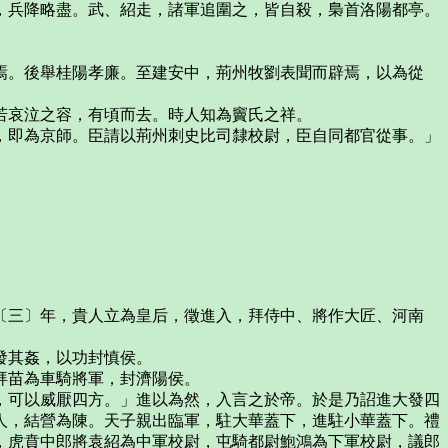
，兵降略盡。武、紹走，諸軍追圍之，皆自殺，梟首洛陽都亭。
焉。後舉桂陽孝廉。至建安中，荊州牧劉表聞而辟焉，以為從
若哀泣之容，有頃而去。時人知為竇氏之祥。
，即為京師。臣請以荊州刺史比司隸校尉，臣自同都官從事。」
〔三〕年，貴人立為皇后，徵進入，拜侍中、將作大匠、河南
發其姦，以功封慎侯。
拜苗為車騎將軍，封濟陽侯。
，可以威厭四方。」進以為然，入言之於帝。於是乃詔進大發四
人，結營為陳。天子親出臨軍，駐大華蓋下，進駐小華蓋下。禮
，虎賁中郎將袁紹為中軍校尉，屯騎都尉鮑鴻為下軍校尉，議郎