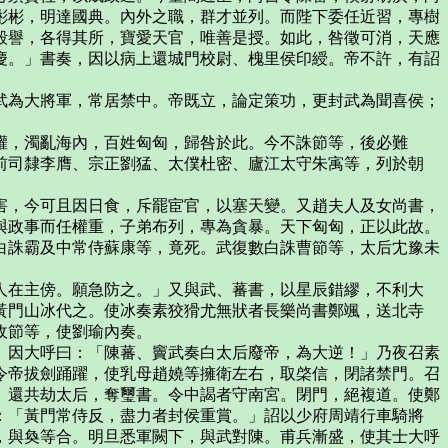
彬彬，明達國典。內外之職，群才並列。而陛下委任近習，專樹
毀譽，各得其所，寶愛天官，唯善是授。如此，咎徵可消，天應
慶。」書奏，因以病上還城門校尉、槐里侯印綬。帝不許，有詔
武為大將軍，常居禁中。帝既立，論定策功，更封武為聞喜侯；
權，濁亂海內，百姓匈匈，歸咎於此。今不誅節等，後必難
前司隸李膺、宗正劉猛、太僕杜密、廬江太守朱㝢等，列於朝
害，今可且因日食，斥罷宦官，以塞天變。又趙夫人及女尚書，
與政事而任權重，子弟布列，專為貪暴。天下匈匈，正以此故。
白誅霸及中常侍蘇康等，竟死。武復數白誅曹節等，太后冘豫未
人在主傍。願急防之。」又與武、蕃書，以星辰錯繆，不利大
黃門山冰代之。使冰奏素狡猾尤無狀者長樂尚書鄭颯，送北寺
收節等，使劉瑜內奏。
」因大呼曰：「陳蕃、竇武奏白太后廢帝，為大逆！」乃夜召素
令帝拔劍踊躍，使乳母趙嬈等擁衛左右，取棨信，閉諸禁門。召
。還共劫太后，奪璽書。令中謁者守南宮。閉門，絕複道。使鄭
：「黃門常侍反，盡力者封侯重賞。」詔以少府周靖行車騎將
，與奐等合。明旦悉軍闕下，與武對陳。甫兵漸盛，使其士大呼