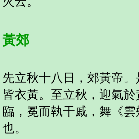
火云。
黃郊
先立秋十八日，郊黃帝。
皆衣黃。至立秋，迎氣於
臨，冕而執干戚，舞《雲
也。