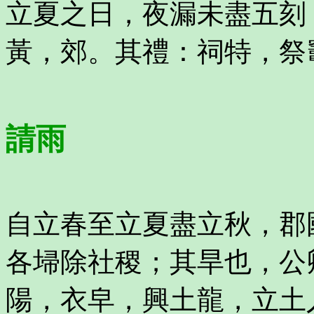
立夏之日，夜漏未盡五刻
黃，郊。其禮：祠特，祭
請雨
自立春至立夏盡立秋，郡
各埽除社稷；其旱也，公
陽，衣皁，興土龍，立土