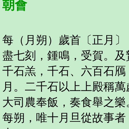
朝會
每（月朔）歲首〔正月〕
盡七刻，鍾鳴，受賀。及
千石羔，千石、六百石鴈
月。二千石以上上殿稱萬
大司農奉飯，奏食舉之樂
每朔，唯十月旦從故事者