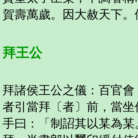
賀壽萬歲。因大赦天下。
拜王公
拜諸侯王公之儀：百官會
者引當拜〔者〕前，當坐
手曰：「制詔其以某為某