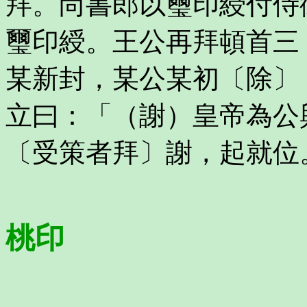
拜。尚書郎以璽印綬付侍
璽印綬。王公再拜頓首三
某新封，某公某初〔除〕
立曰：「（謝）皇帝為公
〔受策者拜〕謝，起就位
桃印