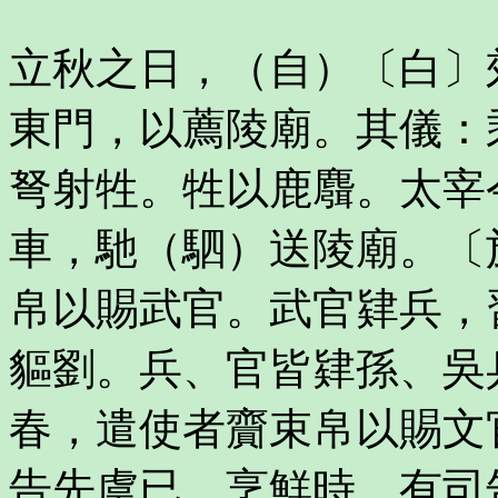
立秋之日，（自）〔白〕
東門，以薦陵廟。其儀：
弩射牲。牲以鹿麛。太宰
車，馳（駟）送陵廟。〔
帛以賜武官。武官肄兵，
貙劉。兵、官皆肄孫、吳
春，遣使者齎束帛以賜文
告先虞已，烹鮮時，有司