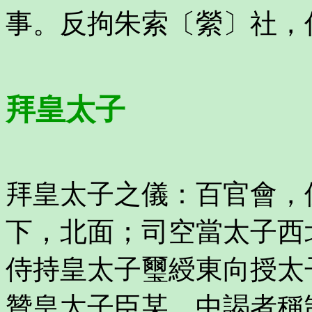
事。反拘朱索〔縈〕社，
拜皇太子
拜皇太子之儀：百官會，
下，北面；司空當太子西
侍持皇太子璽綬東向授太
贊皇太子臣某，中謁者稱