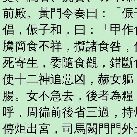
前殿。黃門令奏曰：「侲
倡，侲子和，曰：「甲作
騰簡食不祥，攬諸食咎，
死寄生，委隨食觀，錯斷
使十二神追惡凶，赫女軀
腸。女不急去，後者為糧
呼，周徧前後省三過，持
傳炬出宮，司馬闕門門外