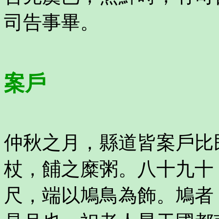
司告事畢。
案戶
仲秋之月，縣道皆案戶比
杖，餔之糜粥。八十九十
尺，端以鳩鳥為飾。鳩者