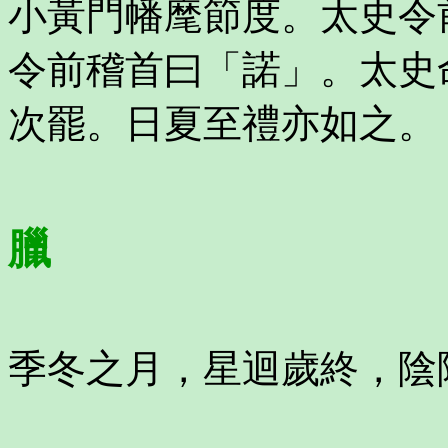
小黃門幡麾節度。太史令
令前稽首曰「諾」。太史
次罷。日夏至禮亦如之。
臘
季冬之月，星迴歲終，陰