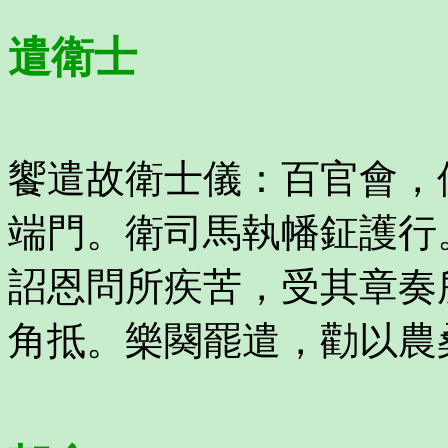
遣衛士
饗遣故衛士儀：百官會，
端門。衛司馬執幡鉦護行
詔恩問所疾苦，受其章奏
角抵。樂闋罷遣，勸以農