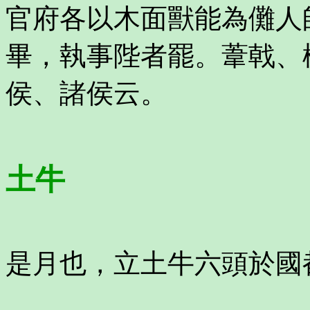
官府各以木面獸能為儺人
畢，執事陛者罷。葦戟、
侯、諸侯云。
土牛
是月也，立土牛六頭於國