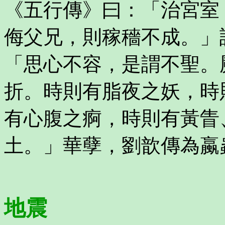
《五行傳》曰：「治宮室
侮父兄，則稼穡不成。」
「思心不容，是謂不聖。
折。時則有脂夜之妖，時
有心腹之痾，時則有黃眚
土。」華孽，劉歆傳為蠃
地震