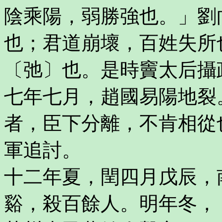
陰乘陽，弱勝強也。」劉
也；君道崩壞，百姓失所
〔弛〕也。是時竇太后攝
七年七月，趙國易陽地裂
者，臣下分離，不肯相從
軍追討。
十二年夏，閏四月戊辰，
谿，殺百餘人。明年冬，