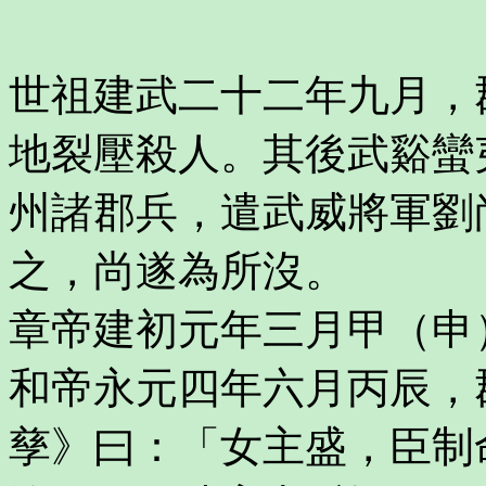
世祖建武二十二年九月，
地裂壓殺人。其後武谿蠻
州諸郡兵，遣武威將軍劉
之，尚遂為所沒。
章帝建初元年三月甲（申
和帝永元四年六月丙辰，
孳》曰：「女主盛，臣制