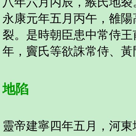
八年六月丙辰，緱氏地裂
永康元年五月丙午，雒陽
裂。是時朝臣患中常侍王
年，竇氏等欲誅常侍、黃
地陷
靈帝建寧四年五月，河東