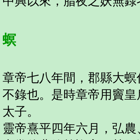
中興以來，脂夜之妖無錄
螟
章帝七八年間，郡縣大螟
不錄也。是時章帝用竇皇
太子。
靈帝熹平四年六月，弘農