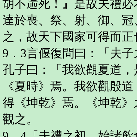
胡不遄死！』是故夫禮必
達於喪、祭、射、御、冠
之，故天下國家可得而正
9．3言偃復問曰：「夫
孔子曰：「我欲觀夏道，
《夏時》焉。我欲觀殷道
得《坤乾》焉。《坤乾》
觀之。
9．4「夫禮之初，始諸