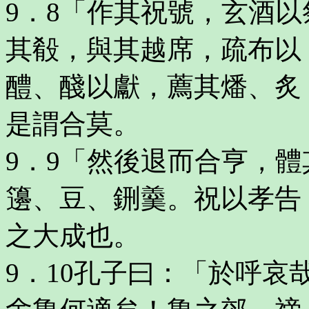
9．8「作其祝號，玄酒
其殽，與其越席，疏布以
醴、醆以獻，薦其燔、炙
是謂合莫。
9．9「然後退而合亨，
籩、豆、鉶羹。祝以孝告
之大成也。
9．10孔子曰：「於呼