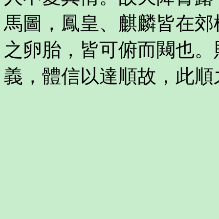
馬圖，鳳皇、麒麟皆在郊
之卵胎，皆可俯而闚也。
義，體信以達順故，此順