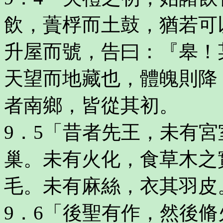
飲，蕢桴而土鼓，猶若可
升屋而號，告曰：『皋！
天望而地藏也，體魄則降
者南鄉，皆從其初。
9．5「昔者先王，未有
巢。未有火化，食草木之
毛。未有麻絲，衣其羽皮
9．6「後聖有作，然後