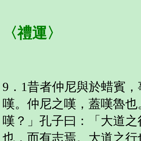
〈禮運〉
9．1昔者仲尼與於蜡賓
嘆。仲尼之嘆，蓋嘆魯也
嘆？」孔子曰：「大道之
也，而有志焉。大道之行