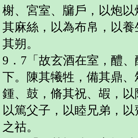
榭、宮室、牖戶，以炮以
其麻絲，以為布帛，以養
其朔。
9．7「故玄酒在室，醴
下。陳其犧牲，備其鼎、
鍾、鼓，脩其祝、嘏，以
以篤父子，以睦兄弟，以
之祜。