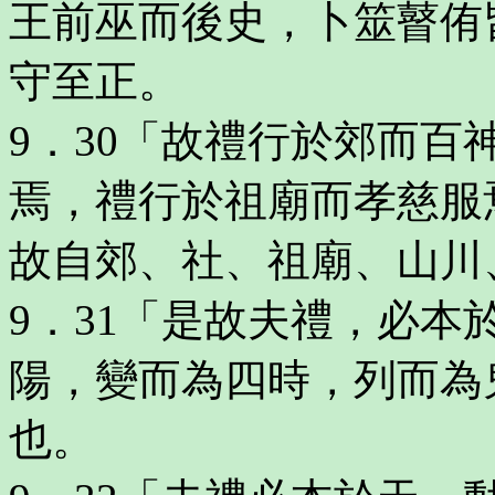
王前巫而後史，卜筮瞽侑
守至正。
9．30「故禮行於郊而
焉，禮行於祖廟而孝慈服
故自郊、社、祖廟、山川
9．31「是故夫禮，必
陽，變而為四時，列而為
也。