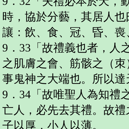
9．32「夫禮必本於天
時，協於分藝，其居人也
讓：飲、食、冠、昏、喪
9．33「故禮義也者，
之肌膚之會、筋骸之（朿
事鬼神之大端也。所以達
9．34「故唯聖人為知
亡人，必先去其禮。故禮
子以厚，小人以薄。