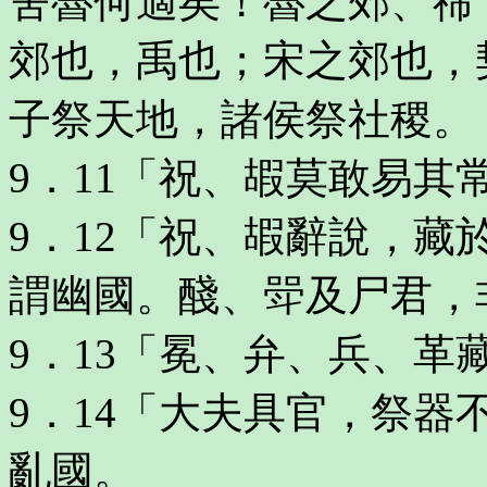
舍魯何適矣！魯之郊、禘
郊也，禹也；宋之郊也，
子祭天地，諸侯祭社稷。
9．11「祝、嘏莫敢易其
9．12「祝、嘏辭說，
謂幽國。醆、斝及尸君，
9．13「冕、弁、兵、
9．14「大夫具官，祭
亂國。