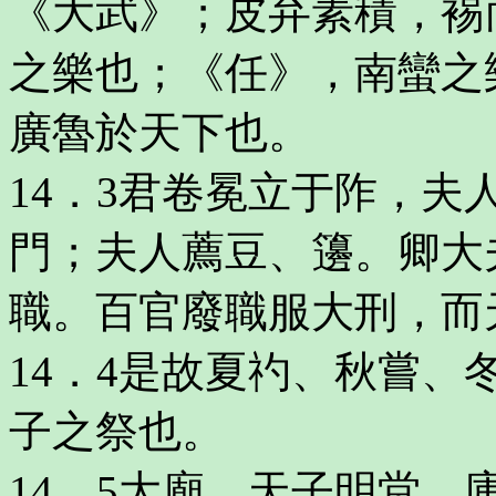
《大武》；皮弁素積，裼
之樂也；《任》，南蠻之
廣魯於天下也。
14．3君卷冕立于阼，
門；夫人薦豆、籩。卿大
職。百官廢職服大刑，而
14．4是故夏礿、秋嘗
子之祭也。
14．5大廟，天子明堂