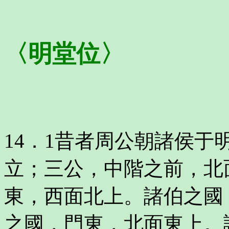
〈明堂位〉
14．1昔者周公朝諸侯
立；三公，中階之前，北
東，西面北上。諸伯之國
之國，門東，北面東上。