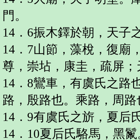
門。
14．6振木鐸於朝，天子
14．7山節，藻梲，復
尊，崇坫，康圭，疏屏；
14．8鸞車，有虞氏之
路，殷路也。乘路，周路
14．9有虞氏之旂，夏
14．10夏后氏駱馬，黑