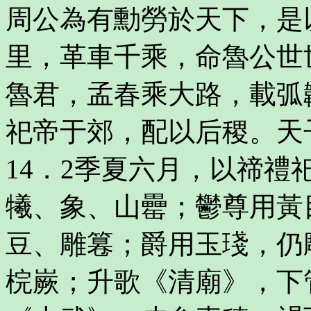
周公為有勳勞於天下，是
里，革車千乘，命魯公世
魯君，孟春乘大路，載弧
祀帝于郊，配以后稷。天
14．2季夏六月，以禘
犧、象、山罍；鬱尊用黃
豆、雕篹；爵用玉琖，仍
梡嶡；升歌《清廟》，下