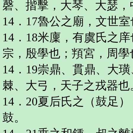
磬、揩擊，大琴、大瑟，
14．17魯公之廟，文世
14．18米廩，有虞氏之
宗，殷學也；頖宮，周學
14．19崇鼎、貫鼎、大
棘、大弓，天子之戎器也
14．20夏后氏之（鼓足
鼓。