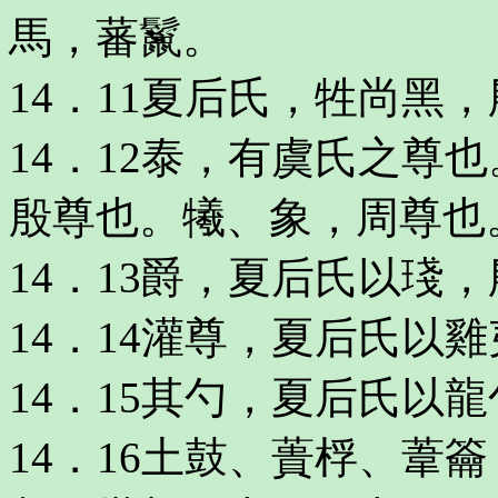
馬，蕃鬣。
14．11夏后氏，牲尚黑
14．12泰，有虞氏之尊
殷尊也。犧、象，周尊也
14．13爵，夏后氏以琖
14．14灌尊，夏后氏以
14．15其勺，夏后氏以
14．16土鼓、蕢桴、葦