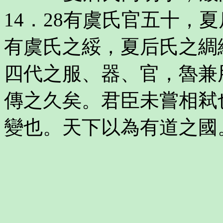
14．28有虞氏官五十，
有虞氏之綏，夏后氏之綢
四代之服、器、官，魯兼
傳之久矣。君臣未嘗相弒
變也。天下以為有道之國