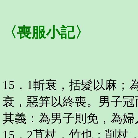
〈喪服小記〉
15．1斬衰，括髮以麻
衰，惡笄以終喪。男子冠
其義：為男子則免，為婦
15．2苴杖，竹也；削杖