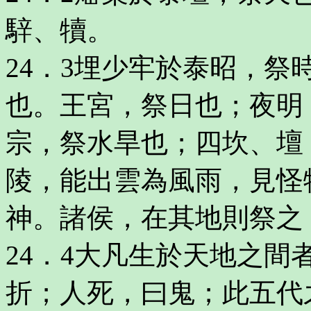
騂、犢。
24．3埋少牢於泰昭，
也。王宮，祭日也；夜明
宗，祭水旱也；四坎、壇
陵，能出雲為風雨，見怪
神。諸侯，在其地則祭之
24．4大凡生於天地之
折；人死，曰鬼；此五代