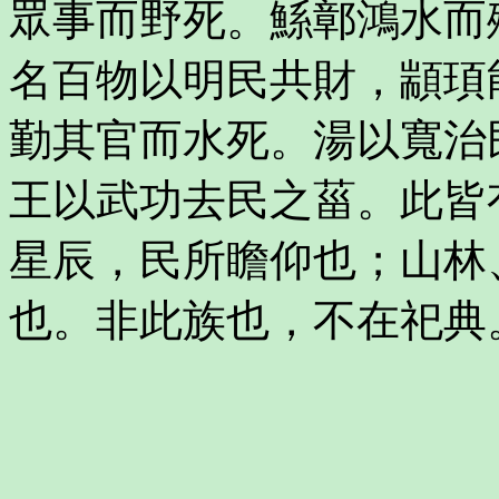
眾事而野死。鯀鄣鴻水而
名百物以明民共財，顓頊
勤其官而水死。湯以寬治
王以武功去民之菑。此皆
星辰，民所瞻仰也；山林
也。非此族也，不在祀典