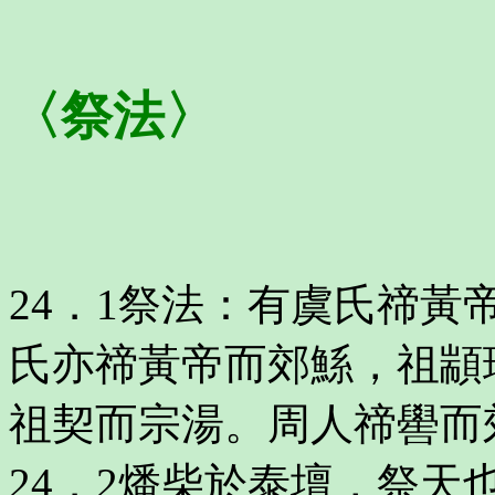
〈祭法〉
24．1祭法：有虞氏禘
氏亦禘黃帝而郊鯀，祖顓
祖契而宗湯。周人禘嚳而
24．2燔柴於泰壇，祭