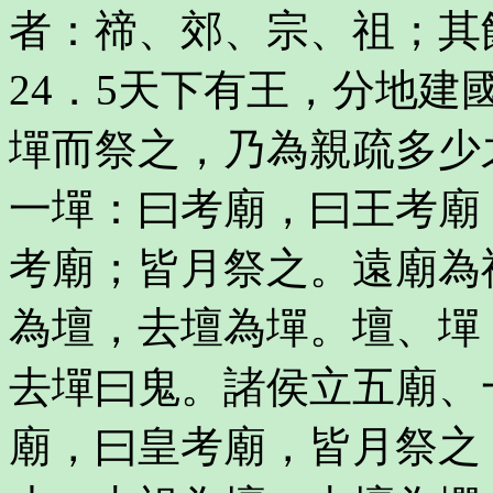
者：禘、郊、宗、祖；其
24．5天下有王，分地
墠而祭之，乃為親疏多少
一墠：曰考廟，曰王考廟
考廟；皆月祭之。遠廟為
為壇，去壇為墠。壇、墠
去墠曰鬼。諸侯立五廟、
廟，曰皇考廟，皆月祭之