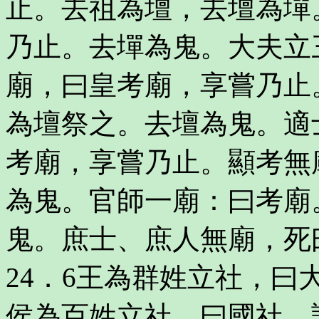
止。去祖為壇，去壇為墠
乃止。去墠為鬼。大夫立
廟，曰皇考廟，享嘗乃止
為壇祭之。去壇為鬼。適
考廟，享嘗乃止。顯考無
為鬼。官師一廟：曰考廟
鬼。庶士、庶人無廟，死
24．6王為群姓立社，
侯為百姓立社，曰國社。