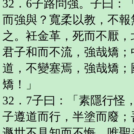
32．6子路問強。子曰
而強與？寬柔以教，不報
之。衽金革，死而不厭，
君子和而不流，強哉矯；
道，不變塞焉，強哉矯；
矯！」
32．7子曰：「素隱行
子遵道而行，半塗而廢；
遯世不見知而不悔，唯聖