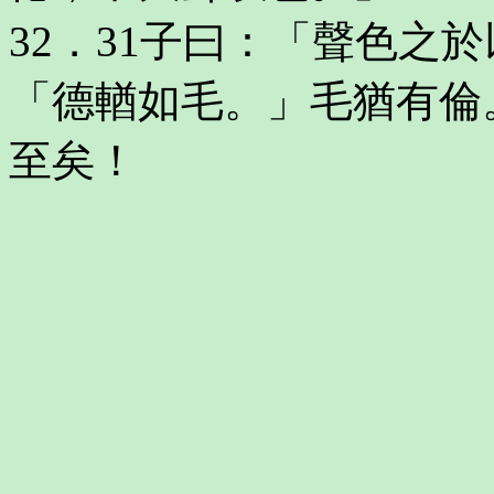
32．31子曰：「聲色之
「德輶如毛。」毛猶有倫
至矣！