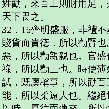
姓勸，來百工則財用足，
天下畏之。
32．16齊明盛服，非禮
賤貨而貴德，所以勸賢也
惡，所以勸親親也。官盛
祿，所以勸士也。時使薄
試，既廩稱事，所以勸百
能，所以柔遠人也。繼絕
以時，厚往而薄來，所以