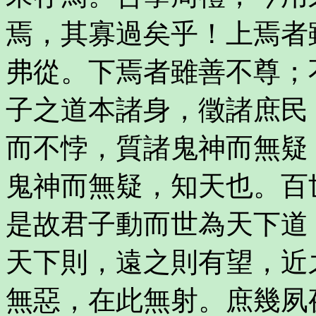
焉，其寡過矣乎！上焉者
弗從。下焉者雖善不尊；
子之道本諸身，徵諸庶民
而不悖，質諸鬼神而無疑
鬼神而無疑，知天也。百
是故君子動而世為天下道
天下則，遠之則有望，近
無惡，在此無射。庶幾夙