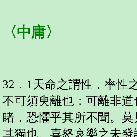
〈中庸〉
32．1天命之謂性，率
不可須臾離也；可離非道
睹，恐懼乎其所不聞。莫
其獨也。喜怒哀樂之未發