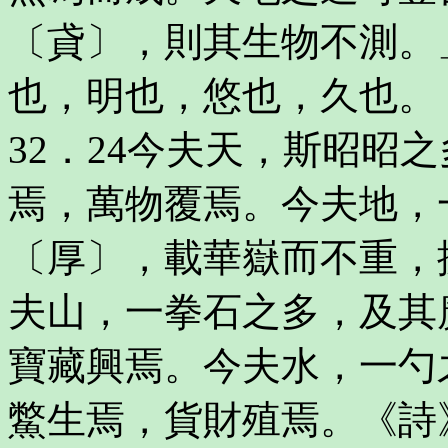
〔貣〕，則其生物不測。
也，明也，悠也，久也。
32．24今夫天，斯昭昭
焉，萬物覆焉。今夫地，
〔厚〕，載華嶽而不重，
夫山，一拳石之多，及其
寶藏興焉。今夫水，一勺
鱉生焉，貨財殖焉。《詩