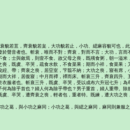
斬衰貌若苴，齊衰貌若枲，大功貌若止，小功、緦麻容貌可也，
發於聲音者也。斬衰，唯而不對；齊衰，對而不言；大功，言而
不食；士與斂焉，則壹不食。故父母之喪，既殯食粥，朝一溢米
之喪，既虞、卒哭，疏食水飲，不食菜果；期而小祥，食菜果；
說絰、帶；齊衰之喪，居堊室，芐翦不納；大功之喪，寢有席，
期而大祥，居復寢；中月而禫，禫而床。斬衰三升，齊衰四升、
於衣服者也。斬衰三升，既虞、卒哭，受以成布六升冠七升；為
子何為除乎首也？婦人何為除乎帶也？男子重首，婦人重帶。除
既虞、卒哭，遭齊衰之喪，輕者包，重者特。既練，遭大功之喪
大功之葛，與小功之麻同；小功之葛，與緦之麻同，麻同則兼服