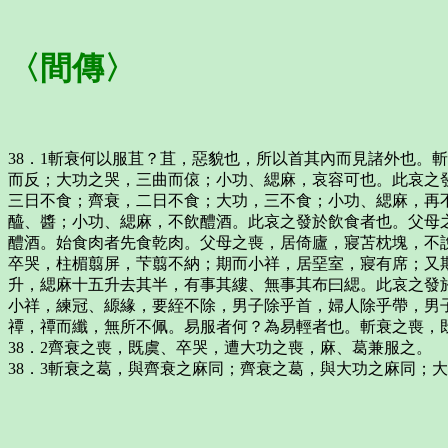
〈間傳〉
38．1斬衰何以服苴？苴，惡貌也，所以首其內而見諸外也。
而反；大功之哭，三曲而偯；小功、緦麻，哀容可也。此哀之
三日不食；齊衰，二日不食；大功，三不食；小功、緦麻，再
醯、醬；小功、緦麻，不飲醴酒。此哀之發於飲食者也。父母
醴酒。始食肉者先食乾肉。父母之喪，居倚廬，寢苫枕塊，不
卒哭，柱楣翦屏，芐翦不納；期而小祥，居堊室，寢有席；又
升，緦麻十五升去其半，有事其縷、無事其布曰緦。此哀之發
小祥，練冠、縓緣，要絰不除，男子除乎首，婦人除乎帶，男
禫，禫而纖，無所不佩。易服者何？為易輕者也。斬衰之喪，
38．2齊衰之喪，既虞、卒哭，遭大功之喪，麻、葛兼服之。
38．3斬衰之葛，與齊衰之麻同；齊衰之葛，與大功之麻同；