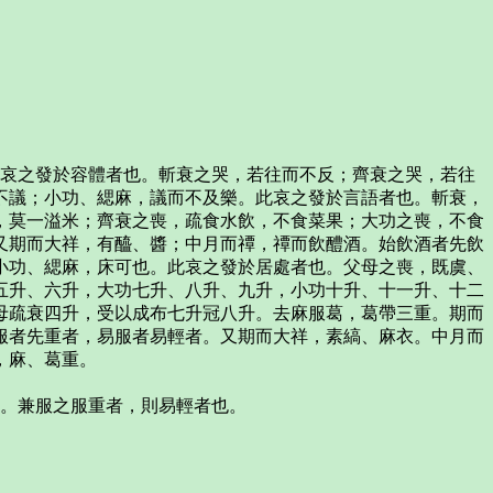
此哀之發於容體者也。斬衰之哭，若往而不反；齊衰之哭，若往
不議；小功、緦麻，議而不及樂。此哀之發於言語者也。斬衰，
，莫一溢米；齊衰之喪，疏食水飲，不食菜果；大功之喪，不食
又期而大祥，有醯、醬；中月而禫，禫而飲醴酒。始飲酒者先飲
小功、緦麻，床可也。此哀之發於居處者也。父母之喪，既虞、
五升、六升，大功七升、八升、九升，小功十升、十一升、十二
母疏衰四升，受以成布七升冠八升。去麻服葛，葛帶三重。期而
服者先重者，易服者易輕者。又期而大祥，素縞、麻衣。中月而
，麻、葛重。
之。兼服之服重者，則易輕者也。