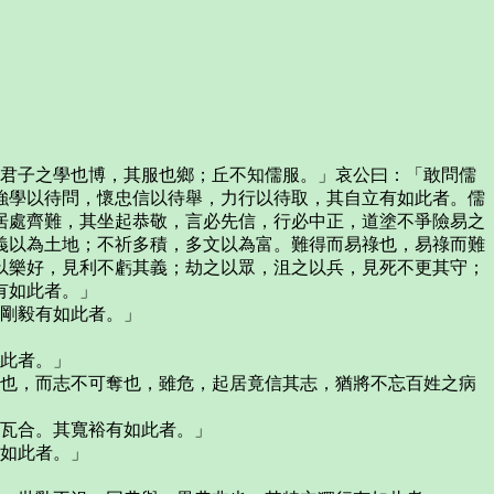
：君子之學也博，其服也鄉；丘不知儒服。」哀公曰：「敢問儒
強學以待問，懷忠信以待舉，力行以待取，其自立有如此者。儒
居處齊難，其坐起恭敬，言必先信，行必中正，道塗不爭險易之
義以為土地；不祈多積，多文以為富。難得而易祿也，易祿而難
以樂好，見利不虧其義；劫之以眾，沮之以兵，見死不更其守；
有如此者。」
其剛毅有如此者。」
如此者。」
危也，而志不可奪也，雖危，起居竟信其志，猶將不忘百姓之病
而瓦合。其寬裕有如此者。」
有如此者。」