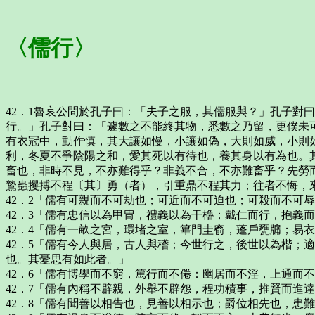
〈儒行〉
42．1魯哀公問於孔子曰：「夫子之服，其儒服與？」孔子對
行。」孔子對曰：「遽數之不能終其物，悉數之乃留，更僕未
有衣冠中，動作慎，其大讓如慢，小讓如偽，大則如威，小則
利，冬夏不爭陰陽之和，愛其死以有待也，養其身以有為也。
畜也，非時不見，不亦難得乎？非義不合，不亦難畜乎？先勞
鷙蟲攫搏不程〔其〕勇（者），引重鼎不程其力；往者不悔，
42．2「儒有可親而不可劫也；可近而不可迫也；可殺而不可
42．3「儒有忠信以為甲冑，禮義以為干櫓；戴仁而行，抱義
42．4「儒有一畝之宮，環堵之室，篳門圭窬，蓬戶甕牖；易
42．5「儒有今人與居，古人與稽；今世行之，後世以為楷；
也。其憂思有如此者。」
42．6「儒有博學而不窮，篤行而不倦：幽居而不淫，上通而
42．7「儒有內稱不辟親，外舉不辟怨，程功積事，推賢而進
42．8「儒有聞善以相告也，見善以相示也；爵位相先也，患