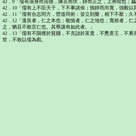
42．9「儒有澡身而浴德，陳言而伏，靜而正之，上弗知也；
42．10「儒有上不臣天子，下不事諸侯；慎靜而尚寬，強毅
42．11「儒有合志同方，營道同術：並立則樂，相下不厭；
42．12「溫良者，仁之本也；敬慎者，仁之地也；寬裕者，
之，猶且不敢言仁也。其尊讓有如此者。」
42．13「儒有不隕穫於貧賤，不充詘於富貴，不慁君王，不
世，不敢以儒為戲。