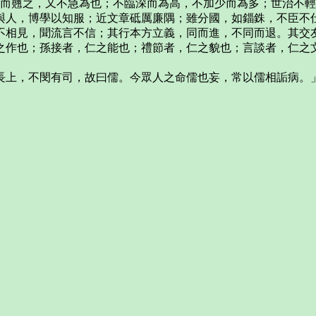
麤而翹之，又不急為也；不臨深而為高，不加少而為多；世治不
以與人，博學以知服；近文章砥厲廉隅；雖分國，如錙銖，不臣不
久不相見，聞流言不信；其行本方立義，同而進，不同而退。其交
仁之作也；孫接者，仁之能也；禮節者，仁之貌也；言談者，仁
累長上，不閔有司，故曰儒。今眾人之命儒也妄，常以儒相詬病