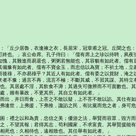
曰：「丘少居魯，衣逢掖之衣，長居宋，冠章甫之冠。丘聞之也
可終也。」哀公命席。孔子侍曰：「儒有席上之珍以待聘，夙夜
如愧，其難進而易退也，粥粥若無能也，其容貌有如此者。儒有
其備豫有如此者。儒有不寶金玉，而忠信以為寶；不祈土地，立
而後祿，不亦易祿乎？其近人有如此者。儒有委之以貨財，淹之
來者不豫；過言不再，流言不極；不斷其威，不習其謀。其特立
辱也。其居處不淫，其飲食不溽；其過失可微辨而不可面數也。
而處，雖有暴政，不更其所。其自立有如此者。」
衣而出，并日而食，上荅之不敢以疑，上不荅不敢以諂。其仕有
適弗逢世，上弗援，下弗推，讒諂之民，有比黨而危之者，身可
不困：禮之以和為貴，忠信之美；優游之法，舉賢而容眾，毀方
達之，不望其報；君得其志，苟利國家，不求富貴。其舉賢援能
難相死也；久相待也，遠相致也。其任舉有如此者。」