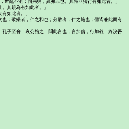
輕，世亂不沮；同弗與，異弗非也。其特立獨行有如此者。」
仕。其規為有如此者。」
友有如此者。」
之文也；歌樂者，仁之和也；分散者，仁之施也；儒皆兼此而有
。」孔子至舍，哀公館之，聞此言也，言加信，行加義：終沒吾