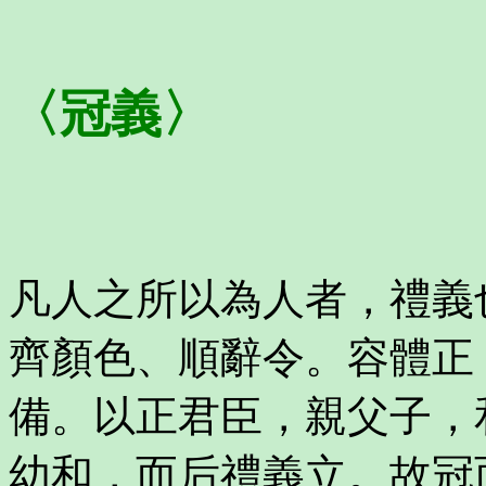
〈冠義〉
凡人之所以為人者，禮義
齊顏色、順辭令。容體正
備。以正君臣，親父子，
幼和，而后禮義立。故冠