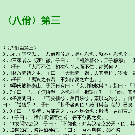
〈八佾〉第三
3《八佾篇第三》
3．1孔子謂季氏，「八佾舞於庭，是可忍也，孰不可忍也？」
3．2三家者以《雍》徹。子曰：「『相維辟公，天子穆穆』，
3．3子曰：「人而不仁，如禮何？人而不仁，如樂何？」
3．4林放問禮之本。子曰：「大哉問！禮，與其奢也，寧儉；
3．5子曰：「夷狄之有君，不如諸夏之亡也。」
3．6季氏旅於泰山。子謂冉有曰：「女弗能救與？」對曰：「
3．7子曰：「君子無所爭。必也射乎！揖讓而升，下而飲。其
3．8子夏問曰：「『巧笑倩兮，美目盼兮，素以為絢兮。』何
曰：「禮後乎？」子曰：「起予者商也！始可與言《詩》已矣
3．9子曰：「夏禮，吾能言之，杞不足徵也；殷禮，吾能言之
3．10子曰：「禘自既灌而往者，吾不欲觀之矣。」
3．11或問禘之說。子曰：「不知也；知其說者之於天下也，
3．12祭如在，祭神如神在。子曰：「吾不與祭，如不祭。」