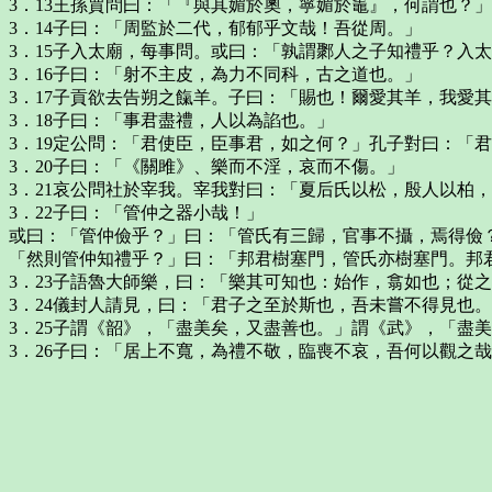
3．13王孫賈問曰：「『與其媚於奧，寧媚於竈』，何謂也？
3．14子曰：「周監於二代，郁郁乎文哉！吾從周。」
3．15子入太廟，每事問。或曰：「孰謂鄹人之子知禮乎？入
3．16子曰：「射不主皮，為力不同科，古之道也。」
3．17子貢欲去告朔之餼羊。子曰：「賜也！爾愛其羊，我愛
3．18子曰：「事君盡禮，人以為諂也。」
3．19定公問：「君使臣，臣事君，如之何？」孔子對曰：「
3．20子曰：「《關雎》、樂而不淫，哀而不傷。」
3．21哀公問社於宰我。宰我對曰：「夏后氏以松，殷人以柏
3．22子曰：「管仲之器小哉！」
或曰：「管仲儉乎？」曰：「管氏有三歸，官事不攝，焉得儉
「然則管仲知禮乎？」曰：「邦君樹塞門，管氏亦樹塞門。邦
3．23子語魯大師樂，曰：「樂其可知也：始作，翕如也；從
3．24儀封人請見，曰：「君子之至於斯也，吾未嘗不得見也
3．25子謂《韶》，「盡美矣，又盡善也。」謂《武》，「盡
3．26子曰：「居上不寬，為禮不敬，臨喪不哀，吾何以觀之