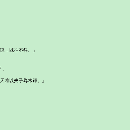
不諫，既往不咎。」
？」
，天將以夫子為木鐸。」