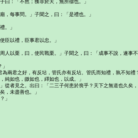
」子曰：「不然；獲罪於天，無所禱也。」
太廟，每事問。」子聞之，曰：「是禮也。」
其禮。」
君使臣以禮，臣事君以忠。」
，周人以栗，曰，使民戰栗。」子聞之，曰：「成事不說，遂事
？」
君為兩君之好，有反坫，管氏亦有反坫。管氏而知禮，孰不知禮
之，純如也，皦如也，繹如也，以成。」
。」從者見之。出曰：「二三子何患於喪乎？天下之無道也久矣
美矣，未盡善也。」
哉？」