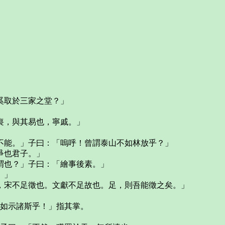
奚取於三家之堂？」
喪，與其易也，寧戚。」
不能。」子曰：「嗚呼！曾謂泰山不如林放乎？」
爭也君子。」
謂也？」子曰：「繪事後素。」
。」
，宋不足徵也。文獻不足故也。足，則吾能徵之矣。」
其如示諸斯乎！」指其掌。