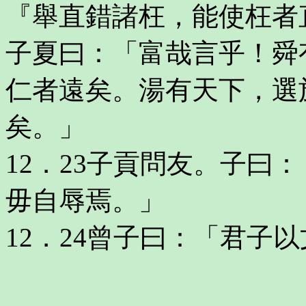
『舉直錯諸枉，能使枉者
子夏曰：「富哉言乎！舜
仁者遠矣。湯有天下，選
矣。」
12．23子貢問友。子曰
毋自辱焉。」
12．24曾子曰：「君子