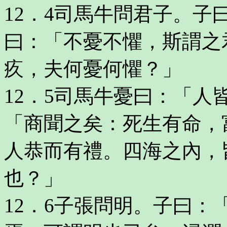
12．4司馬牛問君子。子
曰：「不憂不懼，斯謂之
疚，夫何憂何懼？」
12．5司馬牛憂曰：「
「商聞之矣：死生有命，
人恭而有禮。四海之內，
也？」
12．6子張問明。子曰