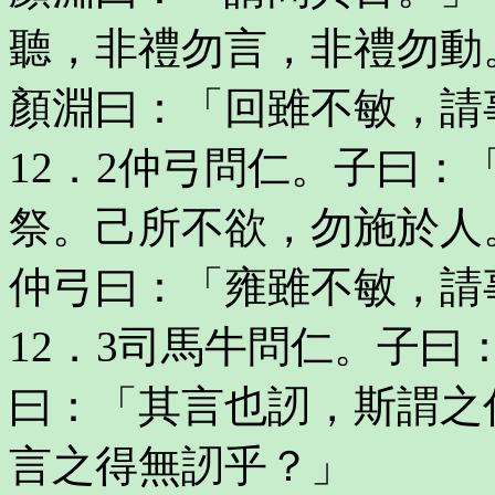
聽，非禮勿言，非禮勿動
顏淵曰：「回雖不敏，請
12．2仲弓問仁。子曰
祭。己所不欲，勿施於人
仲弓曰：「雍雖不敏，請
12．3司馬牛問仁。子曰
曰：「其言也訒，斯謂之
言之得無訒乎？」