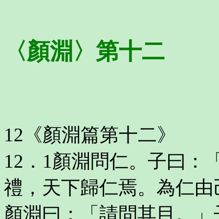
〈顏淵〉第十二
12《顏淵篇第十二》
12．1顏淵問仁。子曰
禮，天下歸仁焉。為仁由
顏淵曰：「請問其目。」