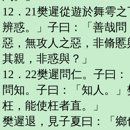
12．21樊遲從遊於舞雩
辨惑。」子曰：「善哉問
惡，無攻人之惡，非脩慝
其親，非惑與？」
12．22樊遲問仁。子曰
問知。子曰：「知人。」
枉，能使枉者直。」
樊遲退，見子夏曰：「鄉