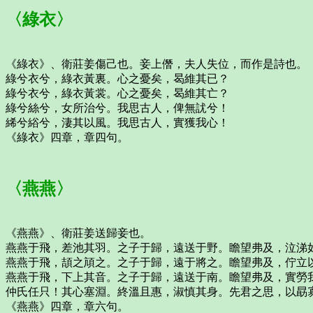
〈綠衣〉
《綠衣》、衛莊姜傷己也。妾上僭，夫人失位，而作是詩也。
綠兮衣兮，綠衣黃裏。心之憂矣，曷維其已？
綠兮衣兮，綠衣黃裳。心之憂矣，曷維其亡？
綠兮絲兮，女所治兮。我思古人，俾無訧兮！
絺兮綌兮，淒其以風。我思古人，實獲我心！
《綠衣》四章，章四句。
〈燕燕〉
《燕燕》、衛莊姜送歸妾也。
燕燕于飛，差池其羽。之子于歸，遠送于野。瞻望弗及，泣涕
燕燕于飛，頡之頏之。之子于歸，遠于將之。瞻望弗及，佇立
燕燕于飛，下上其音。之子于歸，遠送于南。瞻望弗及，實勞
仲氏任只！其心塞淵。終溫且惠，淑慎其身。先君之思，以勗
《燕燕》四章，章六句。