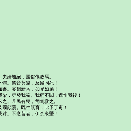
，夫婦離絕，國俗傷敗焉。
下體。德音莫違，及爾同死！
如薺。宴爾新昏，如兄如弟！
我梁，毋發我笱。我躬不閱，遑恤我後！
求之。凡民有喪，匍匐救之。
及爾顛覆。既生既育，比予于毒！
我肄。不念昔者，伊余來塈！