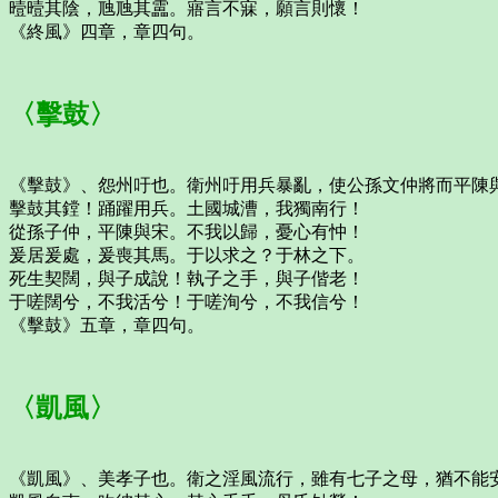
曀曀其陰，虺虺其靁。寤言不寐，願言則懷！
《終風》四章，章四句。
〈擊鼓〉
《擊鼓》、怨州吁也。衛州吁用兵暴亂，使公孫文仲將而平陳
擊鼓其鏜！踊躍用兵。土國城漕，我獨南行！
從孫子仲，平陳與宋。不我以歸，憂心有忡！
爰居爰處，爰喪其馬。于以求之？于林之下。
死生契闊，與子成說！執子之手，與子偕老！
于嗟闊兮，不我活兮！于嗟洵兮，不我信兮！
《擊鼓》五章，章四句。
〈凱風〉
《凱風》、美孝子也。衛之淫風流行，雖有七子之母，猶不能