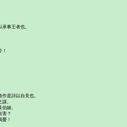
以承事王者也。
兮！
故作是詩以自見也。
之謀。
及伯姊。
有害？
我憂！