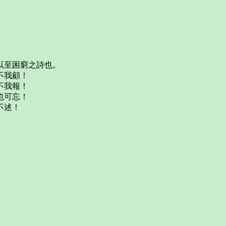
以至困窮之詩也。
不我顧！
不我報！
也可忘！
不述！