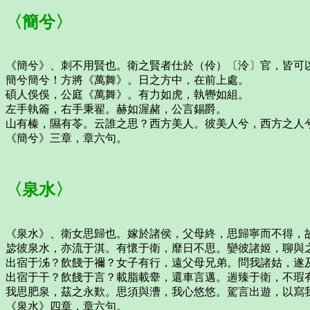
〈簡兮〉
《簡兮》、刺不用賢也。衛之賢者仕於（伶）〔泠〕官，皆可
簡兮簡兮！方將《萬舞》。日之方中，在前上處。
碩人俁俁，公庭《萬舞》。有力如虎，執轡如組。
左手執籥，右手秉翟。赫如渥赭，公言錫爵。
山有榛，隰有苓。云誰之思？西方美人。彼美人兮，西方之人
《簡兮》三章，章六句。
〈泉水〉
《泉水》、衛女思歸也。嫁於諸侯，父母終，思歸寧而不得，
毖彼泉水，亦流于淇。有懷于衛，靡日不思。孌彼諸姬，聊與
出宿于泲？飲餞于禰？女子有行，遠父母兄弟。問我諸姑，遂
出宿于干？飲餞于言？載脂載舝，還車言邁。遄臻于衛，不瑕
我思肥泉，茲之永歎。思須與漕，我心悠悠。駕言出遊，以寫
《泉水》四章，章六句。