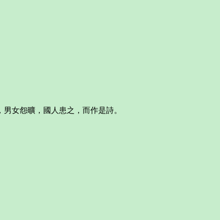
，男女怨曠，國人患之，而作是詩。