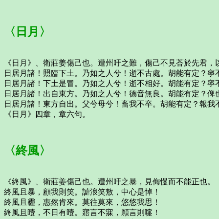
〈日月〉
《日月》、衛莊姜傷己也。遭州吁之難，傷己不見荅於先君，
日居月諸！照臨下土。乃如之人兮！逝不古處。胡能有定？寧
日居月諸！下土是冒。乃如之人兮！逝不相好。胡能有定？寧
日居月諸！出自東方。乃如之人兮！德音無良。胡能有定？俾
日居月諸！東方自出。父兮母兮！畜我不卒。胡能有定？報我
《日月》四章，章六句。
〈終風〉
《終風》、衛莊姜傷己也。遭州吁之暴，見侮慢而不能正也。
終風且暴，顧我則笑。謔浪笑敖，中心是悼！
終風且霾，惠然肯來。莫往莫來，悠悠我思！
終風且曀，不日有曀。寤言不寐，願言則嚏！