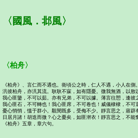
〈國風．邶風〉
〈柏舟〉
《柏舟》、言仁而不遇也。衛頃公之時，仁人不遇，小人在側
汎彼柏舟，亦汎其流。耿耿不寐，如有隱憂。微我無酒，以敖
我心匪鑒，不可以茹。亦有兄弟，不可以據。薄言往愬，逢彼
我心匪石，不可轉也！我心匪席，不可卷也！威儀棣棣，不可
憂心悄悄，慍于群小。覯閔既多，受侮不少。靜言思之，寤辟
日居月諸！胡迭而微？心之憂矣，如匪澣衣！靜言思之，不能
《柏舟》五章，章六句。