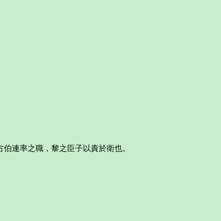
方伯連率之職，黎之臣子以責於衛也。