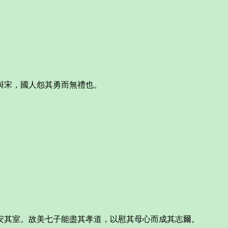
與宋，國人怨其勇而無禮也。
安其室。故美七子能盡其孝道，以慰其母心而成其志爾。