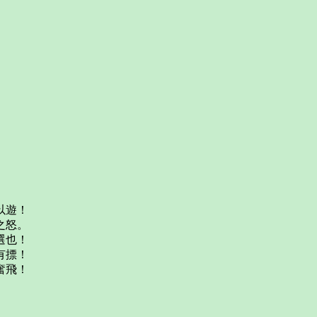
。
以遊！
之怒。
選也！
有摽！
奮飛！