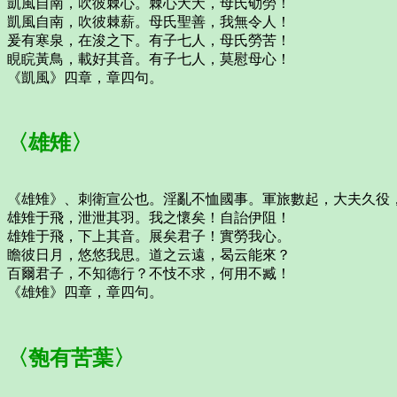
凱風自南，吹彼棘心。棘心夭夭，母氏劬勞！
凱風自南，吹彼棘薪。母氏聖善，我無令人！
爰有寒泉，在浚之下。有子七人，母氏勞苦！
睍睆黃鳥，載好其音。有子七人，莫慰母心！
《凱風》四章，章四句。
〈雄雉〉
《雄雉》、刺衛宣公也。淫亂不恤國事。軍旅數起，大夫久役
雄雉于飛，泄泄其羽。我之懷矣！自詒伊阻！
雄雉于飛，下上其音。展矣君子！實勞我心。
瞻彼日月，悠悠我思。道之云遠，曷云能來？
百爾君子，不知德行？不忮不求，何用不臧！
《雄雉》四章，章四句。
〈匏有苦葉〉