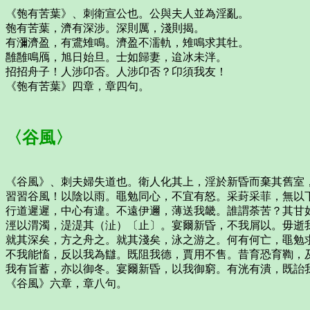
《匏有苦葉》、刺衛宣公也。公與夫人並為淫亂。
匏有苦葉，濟有深涉。深則厲，淺則揭。
有瀰濟盈，有鷕雉鳴。濟盈不濡軌，雉鳴求其牡。
雝雝鳴鴈，旭日始旦。士如歸妻，迨冰未泮。
招招舟子！人涉卬否。人涉卬否？卬須我友！
《匏有苦葉》四章，章四句。
〈谷風〉
《谷風》、刺夫婦失道也。衛人化其上，淫於新昏而棄其舊室
習習谷風！以陰以雨。黽勉同心，不宜有怒。采葑采菲，無以
行道遲遲，中心有違。不遠伊邇，薄送我畿。誰謂荼苦？其甘
涇以渭濁，湜湜其（沚）〔止〕。宴爾新昏，不我屑以。毋逝
就其深矣，方之舟之。就其淺矣，泳之游之。何有何亡，黽勉
不我能慉，反以我為讎。既阻我德，賈用不售。昔育恐育鞫，
我有旨蓄，亦以御冬。宴爾新昏，以我御窮。有洸有潰，既詒
《谷風》六章，章八句。