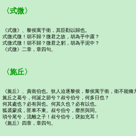
〈式微〉
《式微》、黎侯寓于衛，其臣勸以歸也。
式微式微！胡不歸？微君之故，胡為乎中露？
式微式微！胡不歸？微君之躬，胡為乎泥中？
《式微》二章，章四句。
〈旄丘〉
《旄丘》、責衛伯也。狄人迫逐黎侯，黎侯寓于衛，衛不能脩
旄丘之葛兮，何誕之節兮？叔兮伯兮，何多日也？
何其處也？必有與也。何其久也？必有以也。
狐裘蒙戎，匪車不東。叔兮伯兮，靡所與同。
瑣兮尾兮，流離之子！叔兮伯兮，褎如充耳！
《旄丘》四章，章四句。