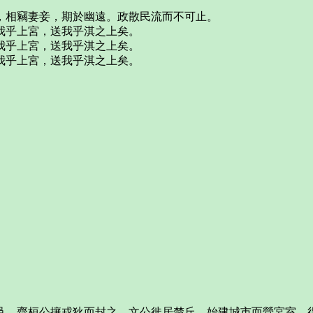
，相竊妻妾，期於幽遠。政散民流而不可止。
我乎上宮，送我乎淇之上矣。
我乎上宮，送我乎淇之上矣。
我乎上宮，送我乎淇之上矣。
邑，齊桓公攘戎狄而封之。文公徙居楚丘，始建城市而營宮室，