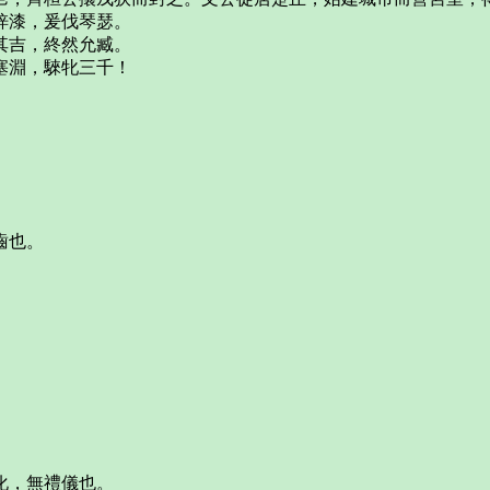
梓漆，爰伐琴瑟。
其吉，終然允臧。
塞淵，騋牝三千！
齒也。
化，無禮儀也。