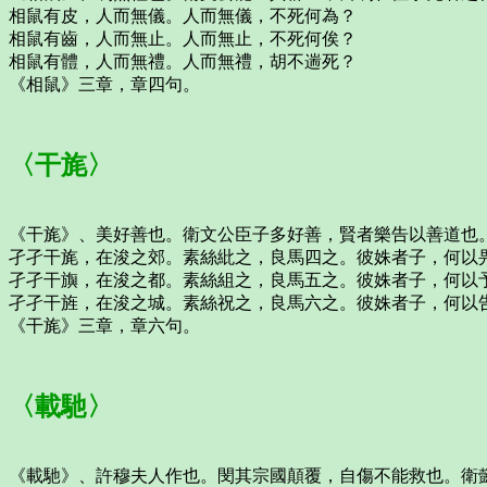
相鼠有皮，人而無儀。人而無儀，不死何為？
相鼠有齒，人而無止。人而無止，不死何俟？
相鼠有體，人而無禮。人而無禮，胡不遄死？
《相鼠》三章，章四句。
〈干旄〉
《干旄》、美好善也。衛文公臣子多好善，賢者樂告以善道也
孑孑干旄，在浚之郊。素絲紕之，良馬四之。彼姝者子，何以
孑孑干旟，在浚之都。素絲組之，良馬五之。彼姝者子，何以
孑孑干旌，在浚之城。素絲祝之，良馬六之。彼姝者子，何以
《干旄》三章，章六句。
〈載馳〉
《載馳》、許穆夫人作也。閔其宗國顛覆，自傷不能救也。衛