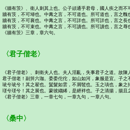
《牆有茨》、衛人刺其上也。公子頑通乎君母，國人疾之而不
牆有茨，不可埽也。中冓之言，不可道也。所可道也，言之醜
牆有茨，不可襄也。中冓之言，不可詳也。所可詳也，言之長
牆有茨，不可束也。中冓之言，不可讀也。所可讀也，言之辱
《牆有茨》三章，章六句。
〈君子偕老〉
《君子偕老》、刺衛夫人也。夫人淫亂，失事君子之道。故陳
君子偕老！副笄六珈。委委佗佗，如山如河，象服是宜。子之
玼兮玼兮！其之翟也。鬒髮如雲，不屑髢也。玉之瑱也，象之
瑳兮瑳兮！其之展也。蒙彼縐絺，是紲袢也。子之清揚，揚且
《君子偕老》三章，一章七句，一章九句，一章八句。
〈桑中〉