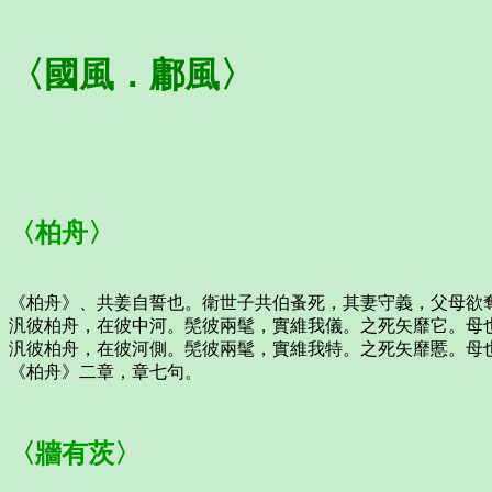
〈國風．鄘風〉
〈柏舟〉
《柏舟》、共姜自誓也。衛世子共伯蚤死，其妻守義，父母欲
汎彼柏舟，在彼中河。髧彼兩髦，實維我儀。之死矢靡它。母
汎彼柏舟，在彼河側。髧彼兩髦，實維我特。之死矢靡慝。母
《柏舟》二章，章七句。
〈牆有茨〉