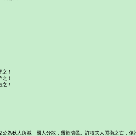
。
畀之！
予之！
告之！
懿公為狄人所滅，國人分散，露於漕邑。許穆夫人閔衛之亡，傷