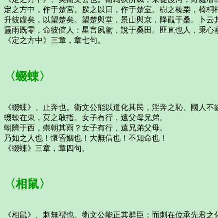
定之方中，作于楚宮。揆之以日，作于楚室。樹之榛栗，椅桐
升彼虛矣，以望楚矣。望楚與堂，景山與京，降觀于桑。卜云
靈雨既零，命彼倌人：星言夙駕，說于桑田。匪直也人，秉心
《定之方中》三章，章七句。
〈蝃蝀〉
《蝃蝀》、止奔也。衛文公能以道化其民，淫奔之恥、國人不
蝃蝀在東，莫之敢指。女子有行，遠父母兄弟。
朝隮于西，崇朝其雨？女子有行，遠兄弟父母。
乃如之人也！懷昏姻也！大無信也！不知命也！
《蝃蝀》三章，章四句。
〈相鼠〉
《相鼠》、刺無禮也。衛文公能正其群臣；而刺在位承先君之