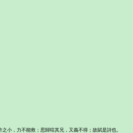
許之小，力不能救；思歸唁其兄，又義不得；故賦是詩也。