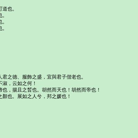
可道也。
也。
也。
也。
人君之德、服飾之盛，宜與君子偕老也。
不淑，云如之何！
揥也，揚且之晳也。胡然而天也！胡然而帝也！
之顏也。展如之人兮，邦之媛也！