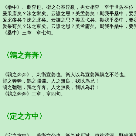
《桑中》、刺奔也。衛之公室淫亂，男女相奔，至于世族在位
爰采唐矣？沬之鄉矣。云誰之思？美孟姜矣！期我乎桑中，要
爰采麥矣？沬之北矣。云誰之思？美孟弋矣。期我乎桑中，要
爰采葑矣？沬之東矣。云誰之思？美孟庸矣。期我乎桑中，要
《桑中》三章，章七句。
〈鶉之奔奔〉
《鶉之奔奔》、刺衛宣姜也。衛人以為宣姜鶉鵲之不若也。
鶉之奔奔，鵲之彊彊。人之無良，我以為兄！
鵲之彊彊，鶉之奔奔。人之無良，我以為君！
《鶉之奔奔》二章，章四句。
〈定之方中〉
《定之方中》、美衛文公也。衛為狄所滅，東徙渡河，野處漕