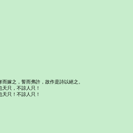
奪而嫁之，誓而弗許，故作是詩以絕之。
也天只，不諒人只！
也天只！不諒人只！